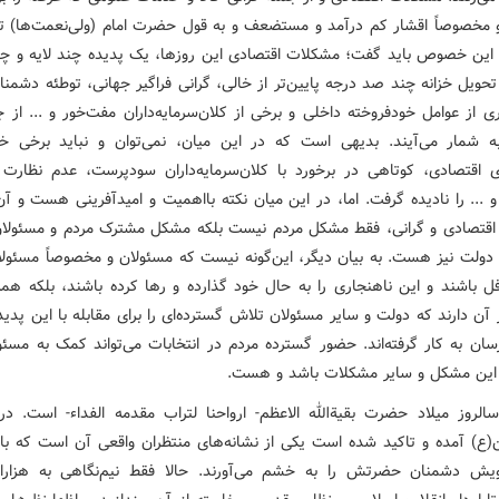
و مخصوصاً اقشار کم درآمد و مستضعف و به قول حضرت امام (ولی‌نعمت‌ها) ت
این خصوص باید گفت؛ مشکلات اقتصادی این روزها، یک پدیده چند لایه و چ
ویل خزانه چند صد درجه پایین‌تر از خالی، گرانی فراگیر جهانی، توطئه دشمنا
یری از عوامل خودفروخته داخلی و برخی از کلان‌سرمایه‌داران مفت‌خور و ... از 
ه شمار می‌آیند. بدیهی است که در این میان، نمی‌توان و نباید برخی خ
یزی اقتصادی، کوتاهی در برخورد با کلان‌سرمایه‌داران سودپرست، عدم نظارت
 ... را نادیده گرفت‌. اما، در این میان نکته بااهمیت و امیدآفرینی هست و آ
قتصادی و گرانی، فقط مشکل مردم نیست بلکه مشکل مشترک مردم و مسئولان
دولت نیز هست. به بیان دیگر، این‌گونه نیست که مسئولان و مخصوصاً مسئولا
فل باشند و این ناهنجاری را به حال خود گذارده و رها کرده باشند، بلکه هم
آن دارند که دولت و سایر مسئولان تلاش گسترده‌ای را برای مقابله با این پد
سان به کار گرفته‌اند. حضور گسترده مردم در انتخابات می‌تواند کمک به مسئول
ا این مشکل و سایر مشکلات باشد و هست.
 سالروز میلاد حضرت بقیة‌الله الاعظم- ارواحنا لتراب مقدمه الفداء- است. در
(ع) آمده و تاکید شده است یکی از نشانه‌های منتظران واقعی آن است که با 
یش دشمنان حضرتش را به خشم می‌آورند. حالا فقط نیم‌نگاهی به هزارا