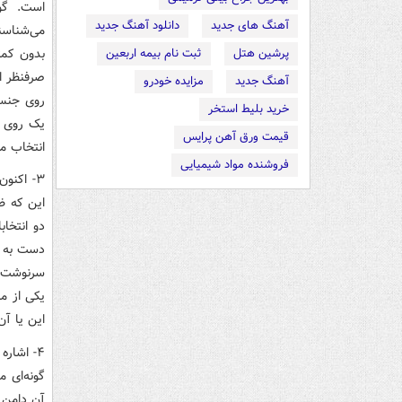
است. گو
آهنگ های جدید
دانلود آهنگ جدید
می‌شناسن
بدون کمت
پرشین هتل
ثبت نام بیمه اربعین
صرفنظر از
آهنگ جدید
مزایده خودرو
خرید بلیط استخر
یک روی آ
قیمت ورق آهن پرایس
انتخاب می
فروشنده مواد شیمیایی
۳- اکنو
دو انتخا
دست به ر
سرنوشت‌س
یکی از م
این یا آن
۴- اشار
گونه‌ای 
آن دامن 