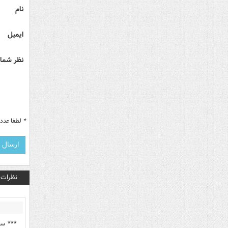
نام
ایمیل
نظر شما 
*
لطفا عدد م
نظرات
*** سل