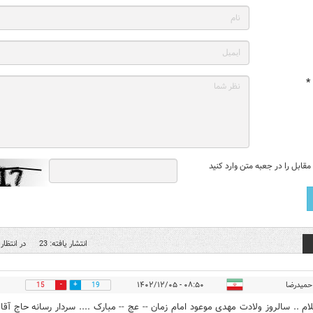
*
قابل را در جعبه متن وارد کنید
انتشار یافته: 23
در انتظار 
حمیدرضا
۰۸:۵۰ - ۱۴۰۲/۱۲/۰۵
15
19
ام ..‌‌ سالروز ولادت مهدی موعود امام زمان -- عج -- مبارک .... سردار رسانه حاج آقا