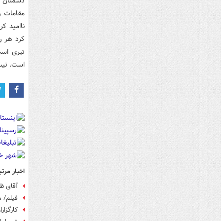
دشمنان ت
مقامات ر
ناامید کر
کرد هر رأ
تیری اس
است. نی
اخبار مرتب
آقای ظر
فیلم/ م
کارگزار