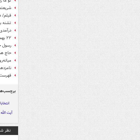
تو ما ر
شریعتمد
فیلم/ د
تشنه ب
درآمدی بر 
۲۲ بهمن و انتخاباتی فراتر از پیش‌بینی‌ها
رسول خد
حاج همت
میانه‌ر
نامزده
فهرست 
برچسب‌ها
انتخابات 2
آیت الله
نظر شم