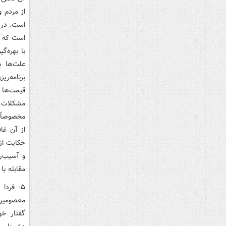
از مردم 
است. در 
است که تح
با بهره‌گ
علت‌ها ب
برنامه‌ر
قیمت‌ها و
مشکلات ا
مخصوصاً 
از آن غا
حکایت از 
و آسیب‌ر
مقابله ب
۵- فردا
معصومین‌
گفتار خو