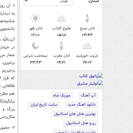
استان:
به دیدار
شکنجه‌ها
اذان صبح
طلوع آفتاب
اذان ظهر
دانشجوی د
۱۲:۱۰
۰۵:۱۸
۰۳:۴۳
آیت‌الله
در خیابا
شعار می‌
غروب خورشید
اذان مغرب
نیمه‌شب شرعی
۱۹:۰۲
۱۹:۲۱
۲۳:۲۳
برخیزی، 
برخیزیم 
که قرار 
طالقانی 
هم مطرح 
آپ آهنگ
موزیک شاه
برانگیخت
دانلود آهنگ جدید
سایت تاریخ ایران
بزرگ و پ
بهترین هتل های استانبول
مثال‌زدنی
رزرو هتل استانبول
بهترین جراح بینی ترمیمی