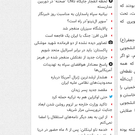
لحظه انفجار جایگاه CNG "صحنه" در دوربین
ه بودند که
مداربسته
شت، تحت
بیانیه سپاه پاسداران به مناسبت روز خبرنگار
ویری که
"سوپر ال‌نینو"در راه است؟
پالایشگاه سیزران منفجر شد
فارن افرز: جنگ با ایران یک فاجعه است
جعفر(ع)
تصاویر دیده‌ نشده از دو فرمانده شهید موشکی
انشجویی
پاکستان: باید در برابر اسرائیل متحد شویم
 تو اگر
جزئیات جدید از نفتکش منفجر شده در هرمز
 که همه
پاسخ معنادار هوافضای سپاه به تهدیدات
آمریکایی‌ها
نقطه‌ای
هشدار ارشدترین ژنرال آمریکا درباره
یت‌الله
محدودیت‌های نظامی علیه ایران
مینی را
مقصد جدید پسر زیدان
خاستن و
حتی اوکراین هم به ترکیه حمله کرد
انشجویی
تاکید وزارت خارجه بر لزوم روشن شدن ابعاد
جنایت تروریستی مزار شریف
 صلابتی
از این به بعد دیگر نامه‌های استقلال را امضا
نمی‌کنم
 گذشته بوده
خدمه ناو لینکلن: پس از ۸ ماه حضور در دریا