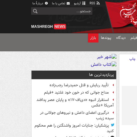
RSS
آرشیو
تماس با ما
دربارهٔ ما
MASHREGH
NEWS
یلم
دیدگاه
پیوندها
بازار
چاپ
پربازدیدترین ها
تأیید ربایش و قتل حمیدرضا رجب‌زاده
مداح جوانی که در خون خود غلتید +فیلم
استقرار انبوه «دی‌اف‑۱۷» و پایان عصر پدافند
آمریکا +عکس
درگیری اعضای داعش و نیروهای جولانی در
سیده زینب
پزشکیان: جنایات امروز واشنگتن را هم محکوم
کنید