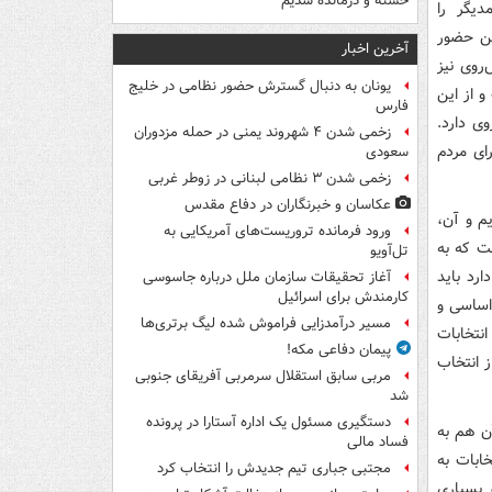
خسته و درمانده‌ شدیم
یگر را
ین حضور
آخرین اخبار
روی نیز
یونان به دنبال گسترش حضور نظامی در خلیج
و از این
فارس
ت دو روی دارد.
زخمی شدن ۴ شهروند یمنی در حمله مزدوران
ای مردم
سعودی
زخمی شدن ۳ نظامی لبنانی در زوطر غربی
عکاسان و خبرنگاران در دفاع مقدس
یم و آن،
ورود فرمانده تروریست‌های آمریکایی به
شایسته است که به
تل‌آویو
رد باید
آغاز تحقیقات سازمان ملل درباره جاسوسی
کارمندش برای اسرائیل
اساسی و
مسیر درآمدزایی فراموش شده لیگ برتری‌ها
نتخابات
پیمان دفاعی مکه!
 انتخاب
مربی سابق استقلال سرمربی آفریقای جنوبی
شد
دستگیری مسئول یک اداره آستارا در پرونده
آن هم به
فساد مالی
ابات به
مجتبی جباری تیم جدیدش را انتخاب کرد
 بسیاری