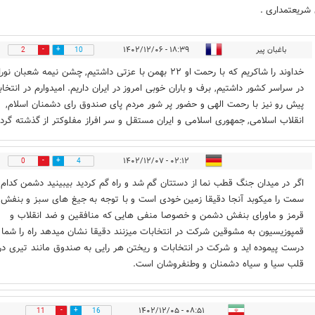
ریعتمداری .
باغبان پیر
۱۸:۳۹ - ۱۴۰۲/۱۲/۰۶
2
10
خداوند را شاکریم که با رحمت او ۲۲ بهمن با عزتی داشتیم, چشن نیمه شعبان نو
در سراسر کشور داشتیم, برف و باران خوبی امروز در ایران داریم. امیدوارم در انتخا
پیش رو نیز با رحمت الهی و حضور پر شور مردم پای صندوق رای دشمنان اسلام,
انقلاب اسلامی, جمهوری اسلامی و ایران مستقل و سر افراز مفلوکتر از گذشته گردن
۰۲:۱۲ - ۱۴۰۲/۱۲/۰۷
0
4
اگر در میدان جنگ قطب نما از دستتان گم شد و راه گم کردید بیبینید دشمن کدام
سمت را میکوبد آنجا دقیقا زمین خودی است و با توجه به جیغ های سبز و بنفش 
قرمز و ماورای بنفش دشمن و خصوصا منفی هایی که منافقین و ضد انقلاب و
قمپوزیسیون به مشوقین شرکت در انتخابات میزنند دقیقا نشان میدهد راه را شما
درست پیموده اید و شرکت در انتخابات و ریختن هر رایی به صندوق مانند تیری در
قلب سیا و سیاه دشمنان و وطنفروشان است.
۰۸:۵۱ - ۱۴۰۲/۱۲/۰۵
11
16