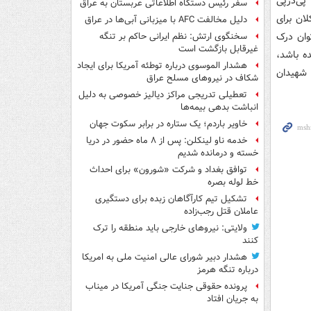
پی‌درپی
سفر رئیس دستگاه اطلاعاتی عربستان به عراق
ان برای
دلیل مخالفت AFC با میزبانی آبی‌ها در عراق
توان درک
سخنگوی ارتش: نظم ایرانی حاکم بر تنگه
غیرقابل بازگشت است
ده باشد،
هشدار الموسوی درباره توطئه آمریکا برای ایجاد
شهیدان
شکاف در نیروهای مسلح عراق
تعطیلی تدریجی مراکز دیالیز خصوصی به دلیل
انباشت بدهی بیمه‌ها
خاویر باردم؛ یک ستاره در برابر سکوت جهان
خدمه ناو لینکلن: پس از ۸ ماه حضور در دریا
خسته و درمانده‌ شدیم
توافق بغداد و شرکت «شورون» برای احداث
خط لوله بصره
تشکیل تیم کارآگاهان زبده برای دستگیری
عاملان قتل رجب‌زاده
ولایتی: نیروهای خارجی باید منطقه را ترک
کنند
هشدار دبیر شورای عالی امنیت ملی به امریکا
درباره تنگه هرمز
پرونده حقوقی جنایت جنگی آمریکا در میناب
به جریان افتاد