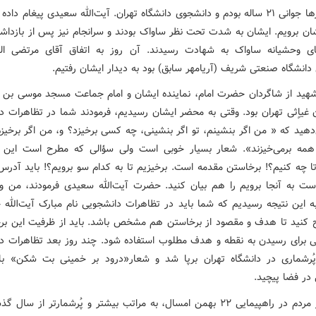
۱- آن روزها جوانی ۲۱ ساله بودم و دانشجوی دانشگاه تهران. آیت‌الله سعیدی پیغام داد
شان برویم. ایشان به شدت تحت نظر ساواک بودند و سرانجام نیز پس از بازدا
ی وحشیانه ساواک به شهادت رسیدند. آن روز به اتفاق آقای مرتضی ال
انشگاه صنعتی شریف (آریامهر سابق‌) بود به دیدار ایشان رفتیم.
 شهید از شاگردان حضرت امام، نماینده ایشان و امام جماعت مسجد موسی بن 
ن غیاٍثی تهران بود. وقتی به محضر ایشان رسیدیم، فرمودند شما در تظاهرات د
دهید که « من اگر بنشینم، تو اگر بنشینی، چه کسی برخیزد؟ و، من اگر برخیزم،
همه برمی‌خیزند». شعار بسیار خوبی است ولی سؤالی که مطرح است این
تا چه کنیم؟! برخاستن مقدمه است. برخیزیم تا به کدام سو برویم؟! باید آدرس 
است به آنجا برویم را هم بیان کنید. حضرت آیت‌الله سعیدی فرمودند، من و آ
به این نتیجه رسیدیم که شما باید در تظاهرات دانشجویی نام مبارک آیت‌الله خ
کنید تا هدف و مقصود از برخاستن هم مشخص باشد. باید از ظرفیت این بر
گی برای رسیدن به نقطه و هدف مطلوب استفاده شود. چند روز بعد تظاهرات د
ُرشماری در دانشگاه تهران برپا شد و شعار«‌درود بر خمینی بت شکن‌» با
 در فضا پیچید.
۲- حضور مردم در راهپیمایی ۲۲ بهمن امسال، به مراتب بیشتر و پُرشمارتر از سال