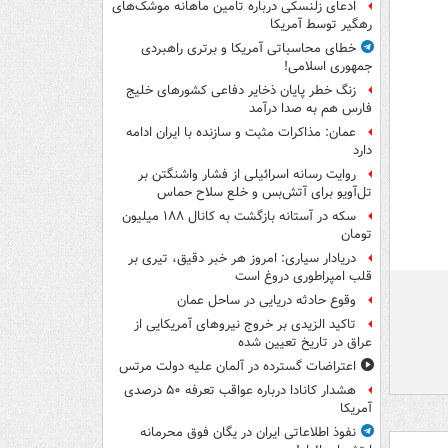
ادعای زلنسکی درباره تامین ماهانه موشک‌های
رهگیر توسط آمریکا
خطای محاسباتی آمریکا و برتری راهبردی
جمهوری اسلامی!
زنگ خطر پایان ذخایر دفاعی کشورهای خلیج
فارس هم به صدا درآمد
عمان: مذاکرات مثبت و سازنده با ایران ادامه
دارد
روایت رسانه اسرائیلی از فشار واشنگتن بر
تل‌آویو برای آتش‌بس و خلع سلاح حماس
سکه در آستانه بازگشت به کانال ۱۸۸ میلیون
تومان
دریادار سیاری: امروز هر خبر دقیق، تیری بر
قلب امپراطوری دروغ است
وقوع حادثه دریایی در ساحل عمان
تاکید الزیدی بر خروج نیروهای آمریکایی از
عراق در تاریخ تعیین شده
اعتراضات گسترده در آلمان علیه دولت مرتس
هشدار کانادا درباره عواقب تعرفه ۵۰ درصدی
آمریکا
نفوذ اطلاعاتی ایران در یگان فوق محرمانه