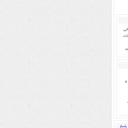
رانی
بات
د
و
پاسخ