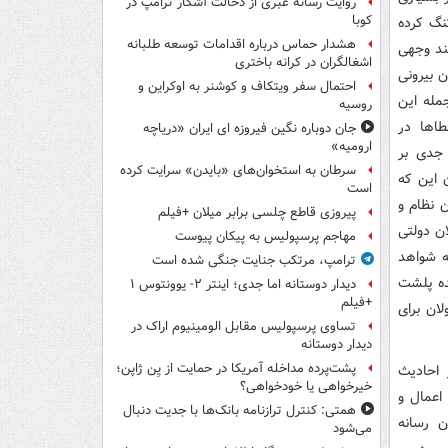
روایت رسانه عبری از دخالت آشکار ترامپ در
کوبا
نگ کرده
هشدار حماس درباره اقدامات توسعه طلبانه
ند وجهی
اشغالگران در کرانه باختری
ن بیرونی
احتمال سفر ویتکاف و کوشنر به اوکراین و
جمله این
روسیه
طاها در
جان دوباره نگین فیروزه ای ایران «دریاچه
ارومیه»
 جدی بر
سرطان به استخوان‌های «بایدن» سرایت کرده
ن این که
است
 نظام و
پیروزی قاطع چلسی برابر میلان +فیلم
ن دولتی
مهاجم پرسپولیس به پیکان پیوست
ه شواهد
ترامپ، مرتکب جنایت جنگی شده است
یده پلشت
دیدار دوستانه اما جدی؛ اینتر ۲- یوونتوس ۱
+فیلم
ان برای
تساوی پرسپولیس مقابل الومینیوم اراک در
دیدار دوستانه
پشت‌پرده مداخله آمریکا در حمایت از یِن ژاپن؛
 احادیث
خیرخواهی یا خودخواهی؟
اعمال و
همتی: کنترل ترازنامه بانک‌ها با جدیت دنبال
ن رسانه
می‌شود