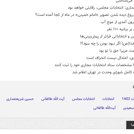
ا می‌شناسی
اری: انتخاباتِ مجلس، رقابتی خواهد بود
روغ دیده شدن تصویر «امام خمینی» در ماه از کجا آمده است؟
رون آمدی از موج آب
بیانیه ۱۱۰ نفر
ا(ص) اگر نبود بودن را چه سود؟!
 عزیز! حق با تو بود
وی، اعتدال نیست انحراف است
ا مشخصات ستاد انتخابات مجازی خود را ثبت کنند
کامل شورای وحدت در تهران اعلام شد
140
انتخابات
انتخابات مجلس
آیت الله طالقانی
حسین شریعتمداری
 سعیدی
آیت‌الله طالقانی
ا