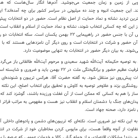
یی از زمین و زمان جمعیت می‌جوشید. آدم‌ها انگار سال‌هاست که همد
د. این جمعیت انبوه و چند ده میلیونی در سراسر کشور برای چه آمده‌اند؟ ا
رین تردید نشانه و نماد حمایت از اصل نظام است. حضور در دو انتخابات پیش‌
 این که چه کسانی انتخاب شوند، نشانه و نماد حمایت از اسلام و انقلاب است 
روی جنس آن با جنس حضور در راهپیمایی ۲۲ بهمن یکسان است. سکه انتخابا
ن حضور و شرکت در انتخابات است و روی دیگر آن نامزدهایی هستند که با ر
‌شوند. به بیان دیگر حضور در انتخابات به تنهایی موضوعیت دارد.
ن به توصیه حکیمانه آیت‌الله شهید سعیدی و مرحوم آیت‌الله طالقانی باز می‌گرد
این که ظرفیت عظیم حضور و برانگیختگی ملت در ۲۲ بهمن باید و ضروری و 
بات پیش‌روی نیز منتقل شود. به گفته حضرت آقا، هرکس تریبون و شنونده‌ای دا
وشنگری بزند و علاوه‌بر توصیه به کاوش و تحقیق برای انتخاب اصلح، این نکته 
از را هم به کسانی که ممکن است از آن غفلت ورزیده باشند، گوشزد کند که ا
یدان‌های جنگ با دشمنان اسلام و انقلاب نیز هست و مفهومی به مراتب فراتر از
 نامزد دارد، صحنه جهاد است.
ه به این نکته نیز ضروری است. نکته‌ای که تریبون‌های دشمن و پادوهای داخلی 
متفاوت از آنچه واقعاً هست، برای مایوس کردن مخاطبان خود از شرکت در انتخ
می‌زنند! مشکلات اقتصادی و از جمله گرانی کالا و خدمات عمومی که عرصه را بر