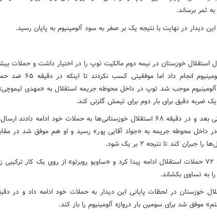
ه ثمر برساند.
این دیدار در نهایت با نتیجه یک بر صفر به سود آلومینیوم به پایان رسید.
ال استقلال خوزستان در نیمه دوم مالکیت توپ را در اختیار داشت و حملات بیش
دروازه آلومینیوم انجام داد اما موفقیتی کسب 
 آلومینیوم موجب شد توپ در داخل محوطه جریمه استقلال به «مهدی لیموچی»
یک ضربه دقیق برای بار دوم برای تیمش گلزنی کند.
اما لحظاتی بعد و در دقیقه ۶۸ استقلال خوزستانی‌ها به حملات خود ادامه دادند ارس
در داخل محوطه جریمه به «جواد آقایی پور» رسید و او هم موفق شد در مقابل
 را جبران کند تا نتیجه ۲ بر یک شود.
در دقیقه ۷۲ حملات استقلال ادامه پیدا کرد و «ساویو روبرتو» از روی یک کار ترکیبی 
ا به تساوی بکشاند.
» موفق شد برای سومین بار دروازه آلومینیوم را باز کند.