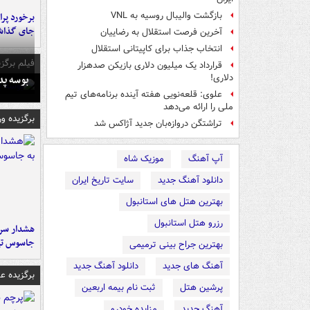
بازگشت والیبال روسیه به VNL
جای گذا
آخرین فرصت استقلال به رضاییان
انتخاب جذاب برای کاپیتانی استقلال
فیلم برگزی
قرارداد یک میلیون دلاری بازیکن صدهزار
بوسه‌ پ
دلاری!
علوی: قلعه‌نویی هفته آینده برنامه‌های تیم
ملی را ارائه می‌دهد
برگزیده و
تراِشتگن دروازه‌بان جدید آژاکس شد
آپ آهنگ
موزیک شاه
دانلود آهنگ جدید
سایت تاریخ ایران
بهترین هتل های استانبول
رزرو هتل استانبول
هشدار سرم
جاسوس تی
بهترین جراح بینی ترمیمی
آهنگ های جدید
دانلود آهنگ جدید
برگزیده 
پرشین هتل
ثبت نام بیمه اربعین
آهنگ جدید
مزایده خودرو