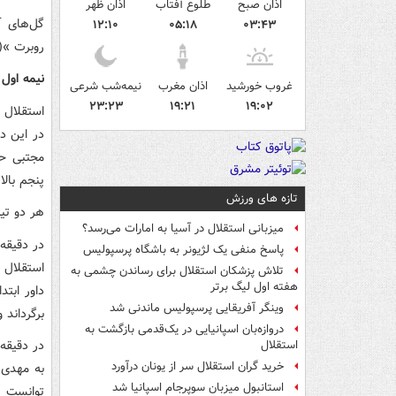
اذان صبح
طلوع آفتاب
اذان ظهر
۱۲:۱۰
۰۵:۱۸
۰۳:۴۳
روبرت »(۷۲) و «آسو رستم» (۲+۹۰) هم برای استقلال خوزستان گلزنی کردن
نیمه اول
غروب خورشید
اذان مغرب
نیمه‌شب شرعی
۲۳:۲۳
۱۹:۲۱
۱۹:۰۲
استقلال 
در این د
پنجم بالا
تازه های ورزش
هر دو تیم
میزبانی استقلال در آسیا به امارات می‌رسد؟
پاسخ منفی یک لژیونر به باشگاه پرسپولیس
استقلال 
تلاش پزشکان استقلال برای رساندن چشمی به
هفته اول لیگ برتر
داور ابت
وینگر آفریقایی پرسپولیس ماندنی شد
برگرداند 
دروازه‌بان اسپانیایی در یک‌قدمی بازگشت به
استقلال
خرید گران استقلال سر از یونان درآورد
به مهدی 
استانبول میزبان سوپرجام اسپانیا شد
توانست ب