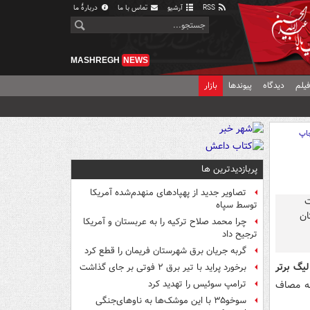
RSS
آرشیو
تماس با ما
دربارهٔ ما
MASHREGH
NEWS
یلم
دیدگاه
پیوندها
بازار
اپ
پربازدیدترین ها
تصاویر جدید از پهپادهای منهدم‌شده آمریکا
توسط سپاه
چرا محمد صلاح ترکیه را به عربستان و آمریکا
ترجیح داد
گربه جریان برق شهرستان فریمان را قطع کرد
گ برتر
برخورد پراید با تیر برق ۲ فوتی بر جای گذاشت
یش» به مصاف
ترامپ سوئیس را تهدید کرد
سوخو۳۵ با این موشک‌ها به ناوهای‌جنگی