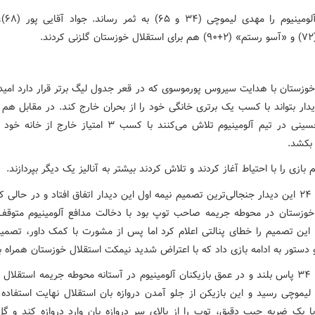
گل‌های آلوم
د.
خوزستان با هدایت سیروس پورموسوی که در قعر جدول لیگ برتر قرار دارد امید
یدار بتواند با کسب یک برتری خانگی خود را از بحران خارج کند. در مقابل هم 
مجتبی حسینی در تیم آلومینیوم تلاش می‌کنند با کسب ۳ امتیاز خارج ا
 بکشد.
 بازی را با احتیاط آغاز کردند و تلاش کردند بیشتر به آنالیز یک دیگر بپردازند.
در دقیقه ۲۴ این دیدار جنجالی‌ترین تصمیم نیمه اول این دیدار اتفاق افتاد و در حالی 
خوزستان در محوطه جریمه صاحب توپ بود با دخالت مدافع آلومینیوم متوق
دا این تصمیم را خطای پنالتی اعلام کرد اما پس از مشورت با کمک داور، تصمیم
و دستور به ادامه بازی داد که با اعتراض شدید نیمکت استقلال خوزستان همراه ب
در دقیقه ۳۴ پاس بلند و در عمق بازیکنان آلومینیوم در آستانه محوطه جریمه استقلا
لیموچی رسید و این بازیکن از جلو آمدن دروازه بان استقلال نهایت استفاده ر
ا یک ضربه چیپ دقیق، توپ را از بالای سر دروازه بان وارد دروازه کند و 