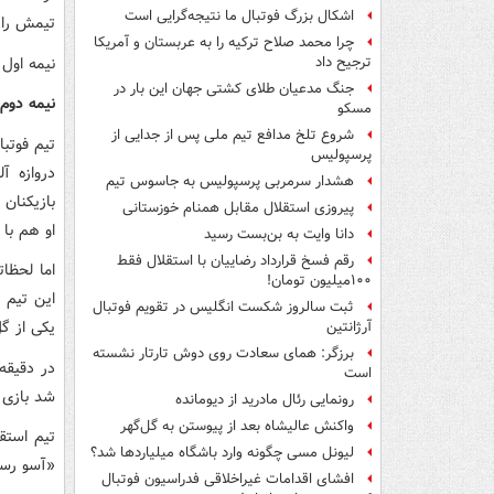
اشکال بزرگ فوتبال ما نتیجه‌گرایی است
تیمش را ب
چرا محمد صلاح ترکیه را به عربستان و آمریکا
نیمه اول 
ترجیح داد
جنگ مدعیان طلای کشتی جهان این بار در
نیمه دوم
مسکو
شروع تلخ مدافع تیم ملی پس از جدایی از
تیم فوتب
پرسپولیس
هشدار سرمربی پرسپولیس به جاسوس تیم
بازیکنان
پیروزی استقلال مقابل همنام خوزستانی
او هم با 
دانا وایت به بن‌بست رسید
رقم فسخ قرارداد رضاییان با استقلال فقط
۱۰۰میلیون تومان!
این تیم 
ثبت سالروز شکست انگلیس در تقویم فوتبال
یکی از گل‌ها
آرژانتین
برزگر: همای سعادت روی دوش تارتار نشسته
است
شد بازی ر
رونمایی رئال مادرید از دیومانده
واکنش عالیشاه بعد از پیوستن به گل‌گهر
لیونل مسی چگونه وارد باشگاه میلیاردها شد؟
«آسو رستم
افشای اقدامات غیراخلاقی فدراسیون فوتبال