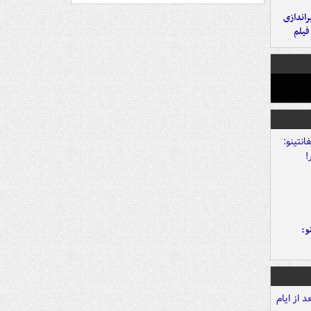
یراندازی
فیلم
و: