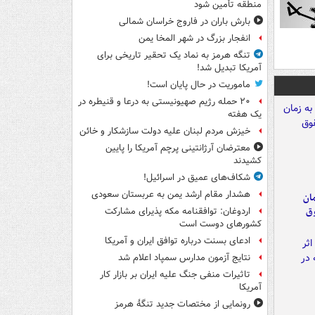
منطقه تأمین شود
بارش باران در فاروج خراسان شمالی
انفجار بزرگ در شهر المخا یمن
تنگه هرمز به نماد یک تحقیر تاریخی برای
آمریکا تبدیل شد!
ماموریت در حال پایان است!
۲۰ حمله رژیم صهیونیستی به درعا و قنیطره در
یک هفته
خیزش مردم لبنان علیه دولت سازشکار و خائن
معترضان آرژانتینی پرچم آمریکا را پایین
کشیدند
شکاف‌های عمیق در اسرائیل!
هشدار مقام ارشد یمن به عربستان سعودی
مان
وق
اردوغان: توافقنامه مکه پذیرای مشارکت
کشورهای دوست است
ادعای بسنت درباره توافق ایران و آمریکا
نتایج آزمون مدارس سمپاد اعلام شد
تاثیرات منفی جنگ علیه ایران بر بازار کار
آمریکا
رونمایی از مختصات جدید تنگۀ هرمز