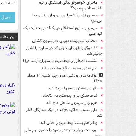
ماجرای خواهرخواندگی استقلال و تیم
*
لطفا عدد م
افغانستانی چه بود؟
حسین نژاد با ۲ میلیون یورو از دینامو جدا
می‌شود
سرمربی سابق استقلال در یک‌قدمی هدایت یک
تیم ملی
این مطالب
انتصاب سرپرست دبیری فدراسیون کشتی
گفت‌وگو با قهرمان جهان که در مبارزه با اشرار
جانباز شد
نشست اضطراری اینفانتینو با مدیران ارشد فیفا
تیم بعدی محمد صلاح مشخص شد
روزنامه‌های ورزشی امروز چهارشنبه ۱۴ مرداد
۱۴۰۵
رگبار و رع
طارمی مشتری معروف پیدا کرد
کشور
شرط صلاح برای پیوستن به الاتحاد
هرو رنار سرمربی ساحل عاج شد
علی نعمتی شاگرد دژاگه در لیگ ستارگان قطر
شد
ونگر هم پشت اینفانتینو را خالی کرد
تورنمنت چهار جانبه در بصره با حضور تیم ملی
ایران