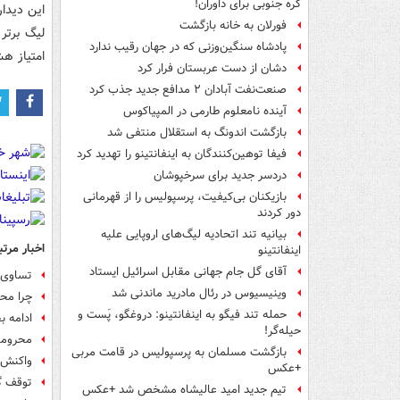
کره جنوبی برای داوران!
فورلان به خانه بازگشت
پادشاه سنگین‌وزنی که در جهان رقیب ندارد
امتیاز ه
دشان از دست عربستان فرار کرد
صنعت‌نفت آبادان ۲ مدافع جدید جذب کرد
آینده نامعلوم طارمی در المپیاکوس
بازگشت اندونگ به استقلال منتفی شد
فیفا توهین‌کنندگان به اینفانتینو را تهدید کرد
دردسر جدید برای سرخپوشان
بازیکنان بی‌کیفیت، پرسپولیس را از قهرمانی
دور کردند
بیانیه تند اتحادیه لیگ‌های اروپایی علیه
اخبار مرتب
اینفانتینو
آقای گل جام جهانی مقابل اسرائیل ایستاد
تساوی پ
وینیسیوس در رئال مادرید ماندنی شد
چرا محر
حمله تند فیگو به اینفانتینو: دروغگو، پَست‌ و
ادامه 
حیله‌گر!
محرومیت سر
بازگشت مسلمان به پرسپولیس در قامت مربی
واکنش 
+عکس
توقف گل
تیم جدید امید عالیشاه مشخص شد +عکس