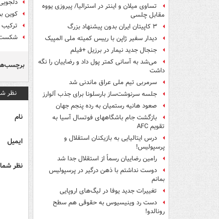
دلجویی 
تساوی میلان و اینتر در استرالیا/ پیروزی یووه
کوین ب
مقابل چلسی
ترکیب 
۳ کاپیتان ایران بدون پیشنهاد بزرگ
شکست ر
دیدار سفیر ژاپن با رییس کمیته ملی المپیک
جنجال جدید نیمار در برزیل +فیلم
می‌شد به آسانی کمتر پول داد و رضاییان را نگه
برچسب‌ها
داشت
سرمربی تیم ملی عراق ماندنی شد
نظر شم
جلسه سرنوشت‌ساز بارسلونا برای جذب آلوارز
صعود هانیه رستمیان به رده پنجم جهان
نام
بازگشت جام باشگاههای فوتسال آسیا به
تقویم AFC
درس ایتالیایی‌ به بازیکنان استقلال و
ایمیل
پرسپولیس!
رامین رضاییان رسماً از استقلال جدا شد
نظر شما 
دوست نداشتم با ذهن درگیر در پرسپولیس
بمانم
تغییرات جدید یوفا در لیگ‌های اروپایی
دست رد وینیسیوس به حقوقی هم سطح
رونالدو!