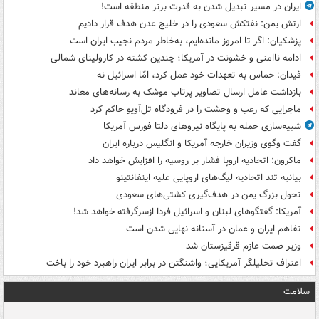
ایران در مسیر تبدیل شدن به قدرت برتر منطقه است!
ارتش یمن: نفتکش سعودی را در خلیج عدن هدف قرار دادیم
پزشکیان: اگر تا امروز مانده‌ایم، به‌خاطر مردم نجیب ایران است
ادامه ناامنی و خشونت در آمریکا؛ چندین کشته در کارولینای شمالی
فیدان: حماس به تعهدات خود عمل کرد، امّا اسرائیل نه
بازداشت عامل ارسال تصاویر پرتاب موشک به رسانه‌های معاند
ماجرایی که رعب و وحشت را در فرودگاه تل‌آویو حاکم کرد
شبیه‌سازی حمله به پایگاه نیروهای دلتا فورس آمریکا
گفت وگوی وزیران خارجه آمریکا و انگلیس درباره ایران
ماکرون: اتحادیه اروپا فشار بر روسیه را افزایش خواهد داد
بیانیه تند اتحادیه لیگ‌های اروپایی علیه اینفانتینو
تحول بزرگ یمن در هدف‌گیری کشتی‌های سعودی
آمریکا: گفتگوهای لبنان و اسرائیل فردا ازسرگرفته خواهد شد!
تفاهم ایران و عمان در آستانه نهایی شدن است
وزیر صمت عازم قرقیزستان شد
اعتراف تحلیلگر آمریکایی؛ واشنگتن در برابر ایران راهبرد خود را باخت
سلامت