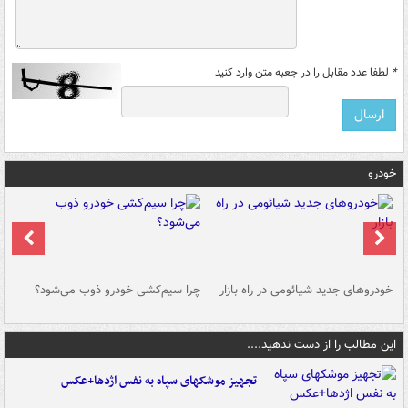
*
لطفا عدد مقابل را در جعبه متن وارد کنید
خودرو
خودروهای جدید شیائومی در راه بازار
چرا سیم‌کشی خودرو ذوب می‌شود؟
شو
این مطالب را از دست ندهید....
تجهیز موشکهای سپاه به نفس اژدها+عکس