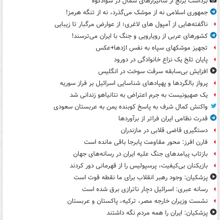
برداشت برنج از شالیزارهای شمال در سوادکوه
جمهوری اسلامی نه از موشک می‌گذرد، نه از تنگه هرمز!
ناگفته‌هایی از آمپول های لاغری؛ از عوارض مرگبار تا زیبایی
کشورهای عربی از رویارویی و جنگ با ایران می‌ترسند!
تجهیز موشکهای سپاه به نفس اژدها+عکس
پایان تلخ یک نزاع خانوادگی در دورود
افزایش بی‌سابقه سرقت سوخت در انگلیس
پرواز بالگردها و پهپادهای شناسایی اسرائیل بر فراز سوریه
یک صهیونیست به جرم اعتراض به نتانیاهو زندانی شد
واکنش کمال شرف به پاسخ کوبنده یمن به عربستان سعودی
قدرت نظامی ایران فراتر از برآوردها
دستگیری قاضی قلابی در مازندران
فارن افرز: محور مقاومت پابرجا باقی مانده است
بازتاب پیامدهای جنگ علیه ایران در رسانه‌های جهان
بازیکنان بی‌کیفیت، پرسپولیس را از قهرمانی دور کردند
پزشکیان: وجود رهبر انقلاب برای ما نقطه قوت است
رسانه عبری: اسرائیل دچار ناترازی برق شده است
نشست وزیران خارجه مصر، ترکیه، پاکستان و عربستان
پزشکیان: ایران را همه مردم نگه داشتند