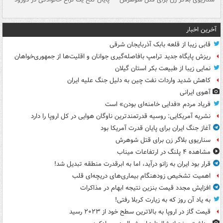
و 
آخرین اخبار
قابی زیبا از قلعه بابک آذربایجان شرقی
ریزش پایگاه جدید ترامپ بافاصله‌گیری جوانان و اقلیت‌ها از جمهوری‌خواهان
نمایی زیبا از طبیعت بکر استان گیلان
کاهش شدید واردات نفت چین به دلیل جنگ علیه ایران
آهوی ایرانی
فریاد مردم «فدایی خامنه‌ای بودن» است
نشریه آمریکایی: روسیه قدرتمندترین ناوگان هوایی در کل اروپا را دارد
آغاز جنگ ایران برای پایان قدرت آمریکا بود
سناریوی بلاگر زن برای قتل شوهرش
مشاهده ۴ پلنگ در ارتفاعات میناب
قرار بود ایران به زانو درآید، اما به ابرقدرت منطقه تبدیل شد!
اهمیت تشخیص زودهنگام بیماری‌های دریچه‌ای قلب
افزایش مجدد قیمت بنزین نتیجه ابهام در مذاکرات
به یاد آن روز که به زیارت کربلا رفتی!
قیمت گاز در اروپا به بالاترین سطح خود از ۲۰۲۳ رسید