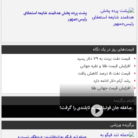
پشت پرده پخش هدفمند شایعه استعفای
رئیس‌جمهور
قیمت‌های روز در یک نگاه
قیمت نفت برنت به ۷۹ دلار رسید
افزایش قیمت طلا و نقره جهانی
قیمت نفت ۵ درصد کاهش یافت
رشد آرام دلار ادامه دارد
افزایش قیمت جهانی طلا
فیلم برگزیده
صاعقه جان فوتبالیست تایلندی را گرفت!
برگزیده ورزشی
حمله تند فیگو به اینفانتینو: دروغگو، پَست‌ و