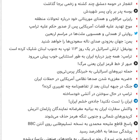
انفجار در حومه دمشق چند کشته و زخمی برجا گذاشت
بوسه‌ پدر بر پای پسر شهیدش
رایزنی عراقچی و همتای موریتانی خود درباره تحولات منطقه
موج تهدید علیه قضات آمریکایی پس از صدور حکم علیه ترامپ
روایتی از همدلی و همسویی ملت‌ها در مراسم اربعین
یمن: جهان به‌زودی صدای ناله سعودی‌ها را خواهد شنید
یونیفل: ارتش اسرائیل در یک روز ۱۱۳ توپ به جنوب لبنان شلیک کرده است
ترامپ: همه چیز درباره ایران به طور استثنایی خوب پیش می‌رود
عبور از خط قرمز ایران یعنی مرگ!
حمله نیروهای اسرائیلی به خبرنگار پرس‌تی‌وی
«ضربه مغزی» شدن صدها نظامی آمریکایی در حملات ایران
جنگ در جبهه لبنان بعد از تفاهم‌نامه چه تغییری کرده؟
ترامپ در حال سوختن در آتشی خودساخته
ایران را تست نکنید! جاده‌ی خشم ایران!
واکنش سفارت ایران به بیانیه مغرضانه نمایندگان پارلمان اتریش
کریدورهای شمالی و جنوبی تنگه هرمز حذف می‌شوند
پاسخ قاطع ملیحه محمدی به نسخه تسلیم‌طلبی روی آنتن BBC
پرشدگی سدها به ۵۸درصد رسید
بازدید وزیر نیرو از روند برق‌رسانی به واحدهای صنعتی بازسازی‌شده