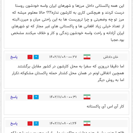
این همه پاکستانی داخل مرزها و شهرهای ایران واسه خودشون روستا
درست کردند و هیچکس کاری به کارشون نداره؟؟؟ حالا معلوم میشه که
مرز تو چه وضعیتی و چرا تروریست ها به این راحتی میان و میرن.البته
از تعداد خیلی زیاد افغانی ها و پاکستانی های غیر مجاز که تو شهرهای
ایران آزادانه و راحت واسه خودشون زندگی و کار و خلاف میکنند مشخص
بود.عجبا
پاسخ
خان داداش
۰۰:۲۷ - ۱۴۰۲/۱۱/۰۸
0
9
اما دقیقا درروزی که سفرا به محل کارشون در کشور مقابل برگشتند
همچین اتفاقی اونم در همان محل کشتار حمله پاکستان مشکوکه.تکرار
اما به روش دیگر
پاسخ
۰۰:۳۱ - ۱۴۰۲/۱۱/۰۸
1
9
کار آی اس آی پاکستانه
پاسخ
۰۱:۲۴ - ۱۴۰۲/۱۱/۰۸
0
9
ظاهرا جنوب شرق جزو دولت و حاکمیت ملی ایران محسوب نمیشه بلکه