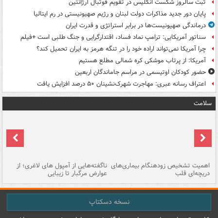
ثبت سالروز شکست انگلیس در تقویم فوتبال آرژانتین
پایان دور جدید مذاکرات دولت لبنان و رژیم صهیونیستی در رم ایتالیا
درماندگی صهیونیست‌ها در برابر استراتژی و قدرت ایران
سناتور آمریکایی: ترامپ نماد فساد، اقتدارگرایی و جنگ طلبی است +فیلم
چرا آمریکا نمی‌تواند اراده خود را در تنگه هرمز به ایران تحمیل کند؟
آمریکا: از پرتاب موشکی کره شمالی مطلع هستیم
حضور کودکان اوتیسمی در مراسم جاماندگان اربعین
اعتراف رسانه عبری: مهاجرت شهرک‌نشینان ۵۰ درصد افزایش یافت
سلامت
اهمیت تشخیص زودهنگام بیماری‌های
ناگفته‌هایی از آمپول های لاغری؛ از
دریچه‌ای قلب
عوارض مرگبار تا زیبایی
تا
نسخه دسکتاپ