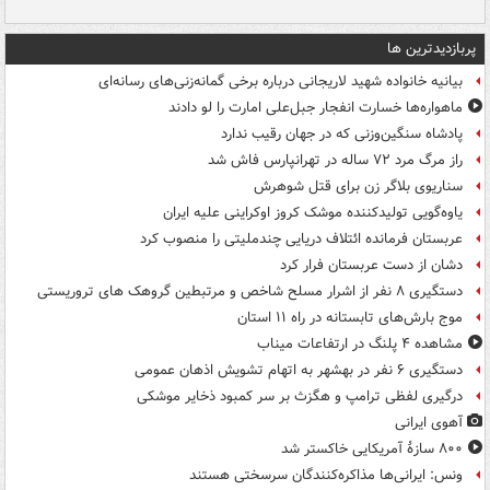
پربازدیدترین ها
بیانیه خانواده شهید لاریجانی درباره برخی گمانه‌زنی‌های رسانه‌ای
ماهواره‌ها خسارت انفجار جبل‌علی امارت را لو دادند
پادشاه سنگین‌وزنی که در جهان رقیب ندارد
راز مرگ مرد ۷۲ ساله در تهرانپارس فاش شد
سناریوی بلاگر زن برای قتل شوهرش
یاوه‌گویی تولیدکننده موشک کروز اوکراینی علیه ایران
عربستان فرمانده ائتلاف دریایی چندملیتی را منصوب کرد
دشان از دست عربستان فرار کرد
دستگیری ۸ نفر از اشرار مسلح شاخص و مرتبطین گروهک های تروریستی
موج بارش‌های تابستانه در راه ۱۱ استان
مشاهده ۴ پلنگ در ارتفاعات میناب
دستگیری ۶ نفر در بهشهر به اتهام تشویش اذهان عمومی
درگیری لفظی ترامپ و هگزث بر سر کمبود ذخایر موشکی
آهوی ایرانی
۸۰۰ سازۀ آمریکایی خاکستر شد
ونس: ایرانی‌ها مذاکره‌کنندگان سرسختی هستند