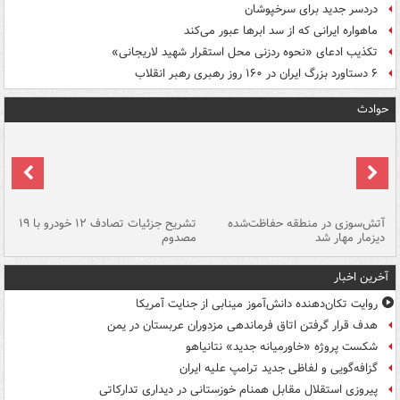
دردسر جدید برای سرخپوشان
ماهواره ایرانی که از سد ابرها عبور می‌کند
تکذیب ادعای «نحوه ردزنی محل استقرار شهید لاریجانی»
۶ دستاورد بزرگ ایران در ۱۶۰ روز رهبری رهبر انقلاب
حوادث
تصادف مرگبار در محور اهواز–شوش ۲
آتش‌سوزی در منطقه حفاظت‌شده
تشریح جزئیات تصادف ۱۲ خودرو با ۱۹
پا
دیزمار مهار شد
مصدوم
آخرین اخبار
روایت تکان‌دهنده دانش‌آموز مینابی از جنایت آمریکا
هدف قرار گرفتن اتاق‌ فرماندهی مزدوران عربستان در یمن
شکست پروژه «خاورمیانه جدید» نتانیاهو
گزافه‌گویی و لفاظی جدید ترامپ علیه ایران
پیروزی استقلال مقابل همنام خوزستانی در دیداری تدارکاتی