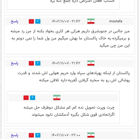
حساب افغان اعتراض داره جمع کنه بره
پاسخ
۲۱:۴۲ - ۱۴۰۲/۱۱/۰۷
mostafa
1
41
مرز جالبی در جنوبشرق داریم هرکی هر کاری بخواد بکنه از مرز رد میشه
و برمیگرده به خاک پاکستان ما بهش میگیم مرز ول شما را نمی دونم به
این مرز چی میگید
پاسخ
۲۱:۴۲ - ۱۴۰۲/۱۱/۰۷
15
13
پاکستان از اینکه پهپادهای سپاه وارد حریم هوایی اش شدند و قدرت
پوشالی اش رو به سخره گرفتن کُفریه-داره تلافی میکنه
3
5
چرت وپرت تحویل نده کم کم مشکل دوطرف حل میشه
اگراتحادی قوی شکل بگیره آدمکشان نابود میشوند
پاسخ
۲۲:۰۰ - ۱۴۰۲/۱۱/۰۷
6
10