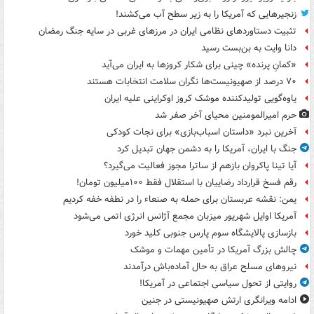
زنجیرهایی که آمریکا را به زیر سطح آب می‌کشند!
تثبیت دستاوردهای نظامی ایران در مرزهای غربی در سایه جنگ رمضان
دانا وایت به بن‌بست رسید
«کمانِ پرنده» چینی برای شکار کروزها به ایران می‌آید
۷۰ درصد از صهیونیست‌ها نگران سلامت انتخابات هستند
یاوه‌گویی تولیدکننده موشک کروز اوکراینی علیه ایران
حرم امیرالمومنین محیای آخر صفر شد
آخرین نبرد «داستان اسباب‌بازی» برای نجات کودکی
جنگ با ایران، آمریکا را به دشمن جهان تبدیل کرد
آیا تینا پاکروان بازهم از ساترا مجوز فعالیت می‌گیرد؟
رقم فسخ قرارداد رضاییان با استقلال فقط ۱۰۰میلیون تومان!
یمن: نقشه عربستان برای حمله به صنعاء را در نطفه خفه کردیم
آمریکا اوایل شهریور میزبان مجمع آژانس انرژی اتمی می‌شود
بازسازی پالایشگاه سوم پارس جنوبی کلید خورد
چالش بزرگ آمریکا در تأمین مهمات و موشک
نیروهای مسلح عراق به حال آماده‌باش درآمدند
روایتی از تحول سیاسی اجتماعی در آمریکا!
ادامه ویرانگری ارتش صهیونیستی در جنین