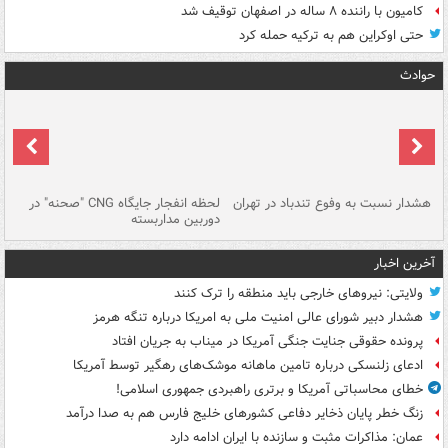
کامیون با راننده ۸ ساله در اصفهان توقیف شد
حتی اوکراین هم به ترکیه حمله کرد
حوادث
ای
هشدار نسبت به وفوع تندباد در تهران
لحظه انفجار جایگاه CNG "صحنه" در
دس
دوربین مداربسته
ات
آخرین اخبار
ولایتی: نیروهای خارجی باید منطقه را ترک کنند
هشدار دبیر شورای عالی امنیت ملی به امریکا درباره تنگه هرمز
پرونده حقوقی جنایت جنگی آمریکا در میناب به جریان افتاد
ادعای زلنسکی درباره تامین ماهانه موشک‌های رهگیر توسط آمریکا
خطای محاسباتی آمریکا و برتری راهبردی جمهوری اسلامی!
زنگ خطر پایان ذخایر دفاعی کشورهای خلیج فارس هم به صدا درآمد
عمان: مذاکرات مثبت و سازنده با ایران ادامه دارد