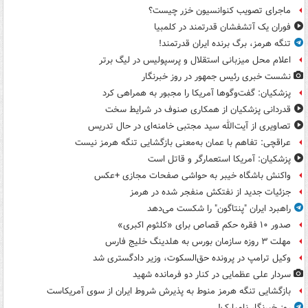
ماجرای تصویب کنوانسیون خزر چیست؟
فوران یک آتشفشان قدرتمند در کلمبیا
تنگه هرمز، برگ برنده ایران قدرتمند!
اعلام محل میزبانی استقلال و پرسپولیس در لیگ برتر
نشست خبری رئیس جمهور در روز خبرنگار
پزشکیان: گفت‌وگوها آمریکا را مجبور به همراهی کرد
قدردانی پزشکیان از همکاری صنوف در شرایط سخت
تصاویری از آیت‌الله سید مجتبی خامنه‌ای در حال تدریس
عراقچی: تفاهم با عمان به‌معنی بازگشایی تنگه هرمز نیست
پزشکیان: آمریکا استعمارگر و قاتل است
واکنش باشگاه خیبر به حواشی صفحات مجازی +عکس
جزئیات جدید از نفتکش منفجر شده در هرمز
راهبرد ایران "پنتاگون" را شکست می‌دهد
صدور ۱۰ فقره حکم قصاص برای «کلثوم اکبری»
مهلت ۳ روزه سازمان بورس به هلدینگ خلیج فارس
وکیل ترامپ در پرونده حق‌السکوت، وزیر دادگستری شد
سردار علی عظمایی در کنار دو فرمانده شهید
بازگشایی تنگه هرمز منوط به پذیرش شروط ایران از سوی آمریکاست
روز خبرنگار نامبارک!