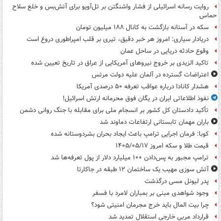
روایت رسانه اسرائیلی از فشار واشنگتن بر تل‌آویو برای آتش‌بس و خلع سلاح
حماس
سکه در آستانه بازگشت به کانال ۱۸۸ میلیون تومان
دریادار سیاری: امروز هر خبر دقیق، تیری بر قلب امپراطوری دروغ است
وقوع حادثه دریایی در ساحل عمان
تاکید الزیدی بر خروج نیروهای آمریکایی از عراق در تاریخ تعیین شده
اعتراضات گسترده در آلمان علیه دولت مرتس
هشدار کانادا درباره عواقب تعرفه ۵۰ درصدی آمریکا
نفوذ اطلاعاتی ایران در یگان فوق محرمانه ارتش اسرائیل!
تأکید دادستان کل کشور بر انسجام ملی برای مقابله با جنگ روانی دشمن
باران مهمان تابستانی ارتفاعات دماوند شد
کوبا: فرمان اجرایی ترامپ باعث ایجاد بحران بشردوستانه شده
قیمت طلا و سکه امروز ۱۴۰۵/۰۵/۱۷
ترامپ مجبور به پس‌دادن ۱۰۰ میلیارد دلار از پول تعرفه‌ها شد
آتش سوزی مهیب یک ساختمان ۱۲ طبقه در جاکارتا
پدر لیونل مسی درگذشت
وجود شواهدی مبنی بر بمباران لامرد با فسفر
چرا بیت المال باید خرج مجرمان امنیتی شود؟
قرارداد مربی خارجی استقلال تمدید شد