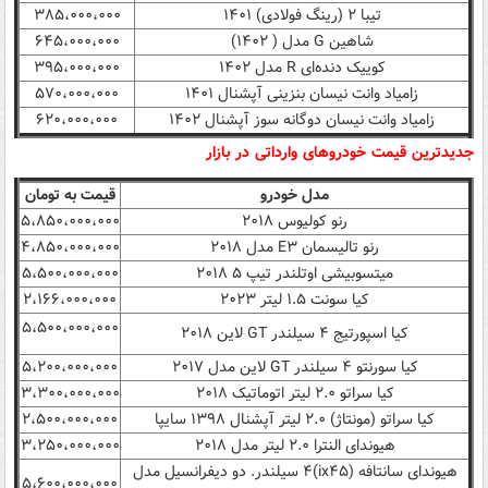
تیبا ۲ (رینگ فولادی) ۱۴۰۱
۳۸۵،۰۰۰،۰۰۰
شاهین G مدل ( ۱۴۰۲)
۶۴۵،۰۰۰،۰۰۰
کوییک دنده‌ای R مدل ۱۴۰۲
۳۹۵،۰۰۰،۰۰۰
زامیاد وانت نیسان بنزینی آپشنال ۱۴۰۱
۵۷۰،۰۰۰،۰۰۰
زامیاد وانت نیسان دوگانه سوز آپشنال ۱۴۰۲
۶۲۰،۰۰۰،۰۰۰
جدیدترین قیمت خودروهای وارداتی در بازار
مدل خودرو
قیمت به تومان
رنو کولیوس ۲۰۱۸
۵،۸۵۰،۰۰۰،۰۰۰
رنو تالیسمان E۳ مدل ۲۰۱۸
۴،۸۵۰،۰۰۰،۰۰۰
میتسوبیشی اوتلندر تیپ ۵ ۲۰۱۸
۵،۵۰۰،۰۰۰،۰۰۰
کیا سونت ۱.۵ لیتر ۲۰۲۳
۲،۱۶۶،۰۰۰،۰۰۰
۵،۵۰۰،۰۰۰،۰۰۰
کیا اسپورتیج ۴ سیلندر GT لاین ۲۰۱۸
کیا سورنتو ۴ سیلندر GT لاین مدل ۲۰۱۷
۵،۲۰۰،۰۰۰،۰۰۰
کیا سراتو ۲.۰ لیتر اتوماتیک ۲۰۱۸
۳،۳۰۰،۰۰۰،۰۰۰
کیا سراتو (مونتاژ) ۲.۰ لیتر آپشنال ۱۳۹۸ سایپا
۲،۵۰۰،۰۰۰،۰۰۰
هیوندای النترا ۲.۰ لیتر مدل ۲۰۱۸
۳،۲۵۰،۰۰۰،۰۰۰
هیوندای سانتافه (ix۴۵)۴ سیلندر. دو دیفرانسیل مدل
۵،۶۰۰،۰۰۰،۰۰۰