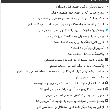
تأیید ربایش و قتل حمیدرضا رجب‌زاده
مداح جوانی که در خون خود غلطید +فیلم
درگیری اعضای داعش و نیروهای جولانی در سیده زینب
استقرار انبوه «دی‌اف‑۱۷» و پایان عصر پدافند آمریکا +عکس
پزشکیان: جنایات امروز واشنگتن را هم محکوم کنید
بیانیه سپاه پاسداران به مناسبت روز خبرنگار
فارن افرز: جنگ با ایران یک فاجعه است
"سوپر ال‌نینو"در راه است؟
پالایشگاه سیزران منفجر شد
تصاویر دیده‌ نشده از دو فرمانده شهید موشکی
پاکستان: باید در برابر اسرائیل متحد شویم
هشدار ارشدترین ژنرال آمریکا درباره محدودیت‌های نظامی علیه ایران
مقصد جدید پسر زیدان
لحظه انفجار جایگاه CNG "صحنه" در دوربین مداربسته
ادامه جنگ تا روی کار آمدن دولت جدید در آمریکا!
جزئیات جدید از نفتکش منفجر شده در هرمز
پاسخ معنادار هوافضای سپاه به تهدیدات آمریکایی‌ها
از این به بعد دیگر نامه‌های استقلال را امضا نمی‌کنم