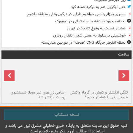
حتی اوکراین هم به ترکیه حمله کرد
مسرور بارزانی: نمی خواهیم طرفی در درگیری‌های منطقه باشیم
لحظه برخورد صاعقه به ساختمانی در نیویورک
هشدار نسبت به وفوع تندباد در تهران
خوشبینی بارسلونا به عملی شدن انتقال رودری
لحظه انفجار جایگاه CNG "صحنه" در دوربین مداربسته
سلامت
تنگی انگشتر و کفش در گرما؛ واکنش
اسامی ژل‌های غیر مجاز شستشوی
مر
طبیعی بدن یا هشدار جدی؟
پوست منتشر شد
نسخه دسکتاپ
کليه حقوق اين سايت متعلق به پایگاه خبري-تحليلي مشرق نيوز می باشد و
استفاده از مطالب آن با ذکر منبع بلامانع است.