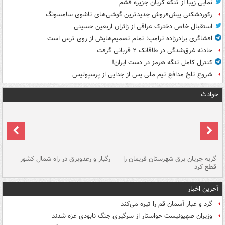
نمایی زیبا از تنگه کریان جزیره قشم
رکوردشکنی پیش‌فروش جدیدترین گوشی‌های تاشوی سامسونگ
استقبال خاص دخترک عراقی از زائران اربعین حسینی
افشاگری برادرزاده ترامپ: تمام تصمیم‌هایش از روی ترس است
حادثه غرق‌شدگی در طاقانک ۲ قربانی گرفت
کنترل کامل تنگه هرمز در دست ایران!
شروع تلخ مدافع تیم ملی پس از جدایی از پرسپولیس
حوادث
گربه جریان برق شهرستان فریمان را
رگبار و رعدوبرق در راه شمال کشور
قطع کرد
گذ
آخرین اخبار
گرد و غبار آسمان قم را تیره می‌کند
وزیران صهیونیست خواستار از سرگیری جنگ نابودی غزه شدند