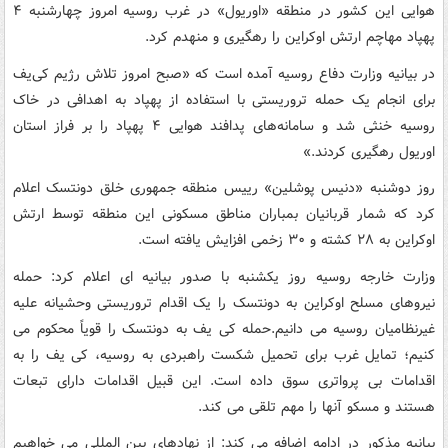
هوایی این کشور در منطقه «اوریول» در غرب روسیه امروز چهارشنبه ۴
پهپاد مهاچم ارتش اوکراین را رهگیری و منهدم کرد.
در بیانیه وزارت دفاع روسیه آمده است که «صبح امروز تلاش رژیم کی‌یف
برای انجام یک حمله تروریستی با استفاده از پهپاد به اهدافی در خاک
روسیه خنثی شد و سامانه‌های پدافند هوایی ۴ پهپاد را بر فراز استان
اوریول رهگیری کردند.»
روز دوشنبه «دنیس پوشلین» رییس منطقه جمهوری خلق دونتسک اعلام
کرد که شمار قربانیان بمباران مناطق مسکونی این منطقه توسط ارتش
اوکراین به ۲۸ کشته و ۳۰ زخمی افزایش یافته است.
وزارت خارجه روسیه روز یکشنبه با صدور بیانیه ای اعلام کرد: حمله
نیروهای مسلح اوکراین به دونتسک را یک اقدام تروریستی وحشیانه علیه
غیرنظامیان روسیه می دانیم.حمله کی یف به دونتسک را قویاً محکوم می
کنیم؛ تمایل غرب برای تحمیل شکست راهبردی به روسیه، کی یف را به
اقدامات بی پرواتری سوق داده است. این قبیل اقدامات دارای تبعات
هستند و مسکو آنها را مهم تلقی می کند.
بیانیه مذکور در ادامه اضافه می کند: از نهادهای بین المللی می خواهیم