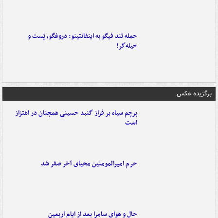
حمله تند فیگو به اینفانتینو: دروغگو، پَست‌ و
حیله‌گر!
برگزیده عکس
پرچم سیاه بر فراز گنبد حسینی همچنان در اهتزاز
است
حرم امیرالمومنین محیای آخر صفر شد
حال و هوای سامرا بعد از ایام اربعین