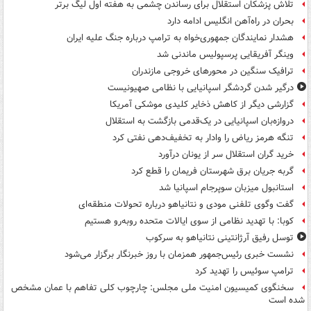
تلاش پزشکان استقلال برای رساندن چشمی به هفته اول لیگ برتر
بحران در راه‌آهن انگلیس ادامه دارد
هشدار نمایندگان جمهوری‌خواه به ترامپ درباره جنگ علیه ایران
وینگر آفریقایی پرسپولیس ماندنی شد
ترافیک سنگین در محورهای خروجی مازندران
درگیر شدن گردشگر اسپانیایی با نظامی صهیونیست
گزارشی دیگر از کاهش ذخایر کلیدی موشکی آمریکا
دروازه‌بان اسپانیایی در یک‌قدمی بازگشت به استقلال
تنگه هرمز ریاض را وادار به تخفیف‌دهی نفتی کرد
خرید گران استقلال سر از یونان درآورد
گربه جریان برق شهرستان فریمان را قطع کرد
استانبول میزبان سوپرجام اسپانیا شد
گفت وگوی تلفنی مودی و نتانیاهو درباره تحولات منطقه‌ای
کوبا: با تهدید نظامی از سوی ایالات متحده روبه‌رو هستیم
توسل رفیق آرژانتینی نتانیاهو به سرکوب
نشست خبری رئیس‌جمهور همزمان با روز خبرنگار برگزار می‌شود
ترامپ سوئیس را تهدید کرد
سخنگوی کمیسیون امنیت ملی مجلس: چارچوب کلی تفاهم با عمان مشخص
شده است