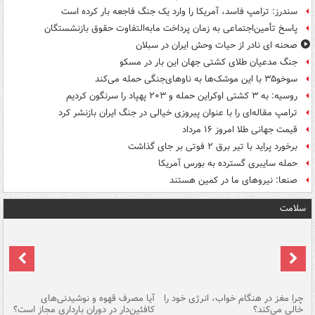
سندرز: ترامپ فاسد، آمریکا را وارد یک جنگ فاجعه بار کرده است
پاسخ تأمین‌اجتماعی به زمان پرداخت مابه‌التفاوت حقوق بازنشستگان
صحنه ای نادر از حیات وحش ایران در سبلان
جنگ مدعیان طلای کشتی جهان این بار در مسکو
سوخو۳۵ با این موشک‌ها به ناوهای‌جنگی حمله می‌کند
روسیه: به ۳ کشتی اوکراین حمله و ۲۰۳ پهپاد را سرنگون کردیم
ترامپ مقاله‌ای را با عنوان پیروزی خیالی در جنگ ایران بازنشر کرد
قیمت جهانی طلا امروز ۱۶ مرداد
برخورد پراید با تیر برق ۲ فوتی بر جای گذاشت
حمله سایبری گسترده به بورس آمریکا
صنعا: نیروهای ما در کمین‌ هستند
سلامت
ت
چرا مغز در هنگام خواب، انرژی خود را
آیا مصرف قهوه و نوشیدنی‌های
چر
خالی می‌کند؟
کافئین‌دار در دوران بارداری مجاز است؟
می