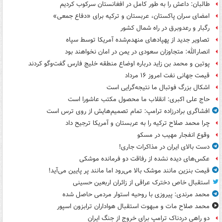
طالبان: داعش را به طور کامل در افغانستان سرکوب کردیم
امضای سران پاکستان، عربستان و ترکیه برای «دفاع جمعی»
رگبار و رعدوبرق در راه شمال کشور
تصاویر جدید از پهپادهای منهدم‌شده آمریکا توسط سپاه
انصارالله: متجاوزان سعودی در یمن در امان نخواهند بود
پوتین و محمد بن زاید درباره اوضاع منطقه خلیج فارس گفت‌وگو کردند
قیمت جهانی نفت امروز ۱۶ مرداد
اشکال بزرگ فوتبال ما نتیجه‌گرایی است
حاج علی اکبری: انقلاب ما محصول مکتب عاشورا است
افشاگری برادرزاده ترامپ: تمام تصمیم‌هایش از روی ترس است
چرا محمد صلاح ترکیه را به عربستان و آمریکا ترجیح داد
وقوع انفجار مهیب در مسکو
دست بالای ایران در مذاکرات جاری!
عکس‌های دیده نشده از رفاقت دو فرمانده‌ موشکی
قیمت بنزین مانند موشک بالا می‌رود اما مانند پر پایین می‌آید!
استقبال خاص دخترک عراقی از زائران اربعین حسینی
محمد مرندی: پیروزی با روحیه استوار مردمی حاصل شده
محمد صلاح مات و مبهوت استقبال هواداران ترابزون اسپور
دو راهی دردناک ترامپ برای خروج از جنگ ایران