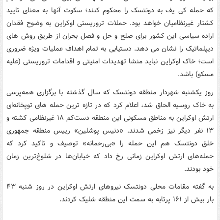
که حمله کی یف به دونتسک را محکوم کنند؛ سکوت آنها به معنای تایید
کشتار غیرنظامیان خواهد بود. حملات تروریستی اوکراین به وضوح فقدان
اراده سیاسی این کشور برای صلح و حل و فصل بحران از طریق روش های
دیپلماتیک را نشان می دهد. دستیابی به تمام اهداف عملیات ویژه ضروری
است؛ خاک اوکراین نباید منشا تهدیدات امنیتی و اقدامات تروریستی (علیه
مسکو) باشد.
روز یکشنبه شهردار منطقه دونتسک که سال گذشته با برگزاری همه‌پرسی
به خاک روسیه الحاق شد، اعلام کرد که در تازه ترین حمله‌ های توپخانه‌ای
ارتش اوکراین به مناطق مسکونی این منطقه دست‌کم ۱۸ غیرنظامی کشته و
۱۳ نفر دیگر نیز زخمی شدند. «دنیس پوشلین» رییس منطقه جمهوری
خلق دونتسک هم این حمله را «بی‌رحمانه» توصیف و تاکید کرد که
حمله‌های ارتش اوکراین زمانی رخ داد که خیابان‌ها در شلوغ‌ترین زمان
خود بودند.
به گفته مقامات محلی دونتسک نیروهای ارتش اوکراین در روز شنبه ۴۳
بار بیش از ۱۶۱ پرتابه به سمت این منطقه شلیک کردند.