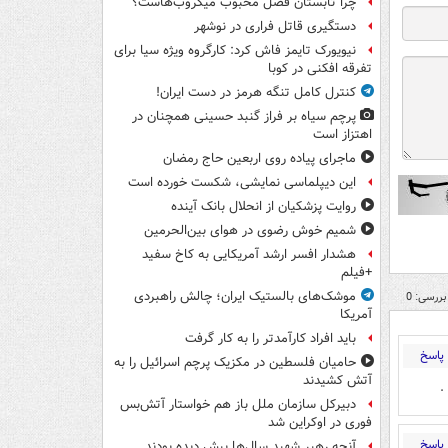
چرا تابستان فصل محبوب میکروب‌هاست؟
دستگیری قاتل فراری در نوشهر
نیویورک تایمز فاش کرد: کارگروه ویژه سیا برای
تفرقه افکنی در کوبا
کنترل کامل تنگه هرمز در دست ایران!
پرچم سیاه بر فراز گنبد حسینی همچنان در
اهتزاز است
ماجرای پیاده روی اربعین حاج رمضان
این دیپلماسی نمایشی، شکست خورده است
روایت پزشکیان از انحلال بانک آینده
شمیم خوش رضوی در هوای بین‌الحرمین
هشدار افسر ارشد آمریکایی به کاخ سفید
+فیلم
موشک‌های بالستیک ایران؛ چالش راهبردی
بررسی: 0
آمریکا
باید افراد کارآمدتر را به کار گرفت
پاسخ
حامیان فلسطین در مکزیک پرچم اسرائیل را به
آتش کشیدند
.
دبیرکل سازمان ملل باز هم خواستار آتش‌بس
فوری در اوکراین شد
پاسخ
آنچه رهبر شهید سال‌ها پیش دیده بودند