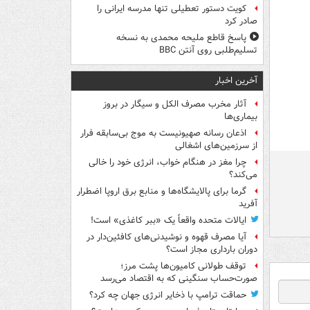
کویت دستور تعطیلی تنها مدرسه ایرانی را
صادر کرد
پاسخ قاطع ملیحه محمدی به نسخه
تسلیم‌طلبی روی آنتن BBC
آخرین اخبار
آثار مخرب مصرف الکل و سیگار در بروز
بیماری‌ها
اذعان رسانه صهیونیست به موج بی‌سابقه فرار
از سرزمین‌های اشغالی
چرا مغز در هنگام خواب، انرژی خود را خالی
می‌کند؟
گرما برای پالایشگاه‌ها و منابع برق اروپا اضطرار
آفرید
ایالات متحده واقعاً یک «ببر کاغذی» است!
آیا مصرف قهوه و نوشیدنی‌های کافئین‌دار در
دوران بارداری مجاز است؟
توقف طولانی کامیون‌ها پشت مرز؛
صورت‌حساب سنگینی که به اقتصاد می‌رسد
حماقت ترامپ با ذخایر انرژی جهان چه کرد؟