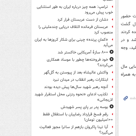
ترامپ: همه چیز درباره ایران به طور استثنایی
خوب پیش می‌رود
ات حضور
دشان از دست عربستان فرار کرد
حال گشت
عربستان فرمانده ائتلاف دریایی چندملیتی را
ه کردند
منصوب کرد
شد و در
«کمانِ پرنده» چینی برای شکار کروزها به ایران
می‌آید
دادی کلید، وجه
۸۰۰ سازۀ آمریکایی خاکستر شد
خود فروخته‌ها چطور با موساد همکاری
می‌کردند؟
ایی مال
واکنش عالیشاه بعد از پیوستن به گل‌گهر
ه همراه
ابتکارات رهبر انقلاب در میدان نبرد
آنچه رهبر شهید سال‌ها پیش دیده بودند
تکذیب ادعای «نحوه ردزنی محل استقرار شهید
لاریجانی»
بوسه‌ پدر بر پای پسر شهیدش
رقم فسخ قرارداد رضاییان با استقلال فقط
۱۰۰میلیون تومان!
آیا تینا پاکروان بازهم از ساترا مجوز فعالیت
می‌گیرد؟