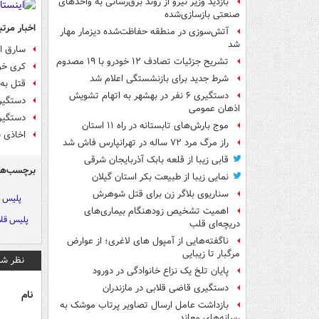
بازدید وزیر نیرو از روند برق‌رسانی به واحدهای
صنعتی بازسازی‌شده
اخبار مرتب
آتش‌سوزی در منطقه حفاظت‌شده دیزمار مهار
شد
سارق ام
تشریح جزئیات تصادف ۱۲ خودرو با ۱۹ مصدوم
کری خو
شرط جدید برای بازنشستگی اعلام شد
قتل به
دستگیری ۶ نفر در بهشهر به اتهام تشویش
دستگیری
اذهان عمومی
دستگیری ۲ مامور قلابی د
موج بارش‌های تابستانه در راه ۱۱ استان
اخاذی ب
راز مرگ مرد ۷۲ ساله در تهرانپارس فاش شد
قابی زیبا از قلعه بابک آذربایجان شرقی
برچسب‌ها
نمایی زیبا از طبیعت بکر استان گیلان
سناریوی بلاگر زن برای قتل شوهرش
پلیس پ
اهمیت تشخیص زودهنگام بیماری‌های
پلیس قلا
دریچه‌ای قلب
ناگفته‌هایی از آمپول های لاغری؛ از عوارض
مرگبار تا زیبایی
نظر شم
پایان تلخ یک نزاع خانوادگی در دورود
دستگیری قاضی قلابی در مازندران
نام
بازداشت عامل ارسال تصاویر پرتاب موشک به
رسانه‌های معاند