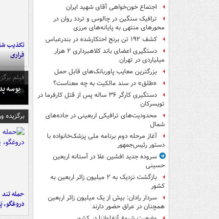
اجتماع خون‌خواهی آقای شهید ایران
ترافیک سنگین در چالوس و تردد روان در
محورهای منتهی به پایانه‌های مرزی
کشف ۱۹۲ تن برنج احتکارشده در بندرعباس
تکذیب شای
دستگیری اعضای باند کلاهبرداری ۲ هزار
فراری
میلیاردی در تهران
بزرگترین معایب پاوربانک‌های قابل حمل
فیلم برگزی
«طلق» در سند مالکیت به چه معناست؟
بوسه‌ پ
دستگیری کارگر ۳۶ ساله پس از قتل کارفرما در
تویسرکان
برگزیده و
محدودیت‌های ترافیکی اربعینی در جاده‌های
شمال‌
آغاز مرحله دوم برنامه ملی پزشک‌خانواده با
دستور رئیس‌جمهور
سروده جدید افشین علا در آستانه اربعین
حسینی
بازگشت نزدیک به ۲ میلیون زائر اربعین به
کشور
حمله تند ف
سردار رادان: بیش از یک میلیون زائر اربعین
دروغگو، پَ
همچنان در عراق حضور دارند
وضعیت شیوع آنفلوانزا در کشور