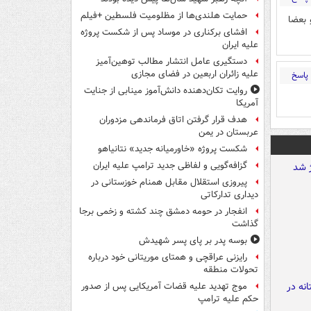
حمایت هلندی‌ها از مظلومیت فلسطین +فیلم
 بعضا
افشای برکناری در موساد پس از شکست پروژه
علیه ایران
دستگیری عامل انتشار مطالب توهین‌آمیز
علیه زائران اربعین در فضای مجازی
پاسخ
روایت تکان‌دهنده دانش‌آموز مینابی از جنایت
آمریکا
هدف قرار گرفتن اتاق‌ فرماندهی مزدوران
عربستان در یمن
شکست پروژه «خاورمیانه جدید» نتانیاهو
گزافه‌گویی و لفاظی جدید ترامپ علیه ایران
پیروزی استقلال مقابل همنام خوزستانی در
دیداری تدارکاتی
انفجار در حومه دمشق چند کشته و زخمی برجا
گذاشت
بوسه‌ پدر بر پای پسر شهیدش
رایزنی عراقچی و همتای موریتانی خود درباره
تحولات منطقه
موج تهدید علیه قضات آمریکایی پس از صدور
حکم علیه ترامپ