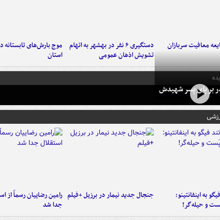
عه معافیت سربازان
دستگیری ۶ نفر در بهشهر به اتهام
تشویش اذهان عمومی
استان
ده
در بر پای پسر شهیدش
رزشی
یگو به اینفانتینو:
جنجال جدید نیمار در برزیل +فیلم
رامین رضاییان رسماً از اس
ست‌ و حیله‌گر!
جدا شد