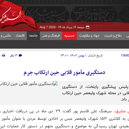
جمعه ۱۶ مرداد ۱۴۰۵ -
Aug 7 2026
ی
دفاع و امنیت
جهاد و مقاومت
حسینیه
فرهنگ و هنر
جامعه
اقتصاد
عکس و ف
1568
تاریخ انتشار:
۱ بهمن ۱۴۰۲ - ۱۳:۰۱
۳ نظر
چ
دستگیری مأمور قلابی حین ارتکاب جرم
لیس پیشگیری پایتخت، از دستگیری
لابی در محله شهرک ولیعصر حین ارتکاب
داد.
ش مشرق
، سرهنگ علی قاسم پور گفت: ۲۹ دی ماه در پی دریافت اخ
شهروندان به کلانتری ۱۵۳ شهرک ولیعصر مبنی بر اخاذی توسط مردی با عنوان مأمو
عیدی تهران رسیدگی به موضوع و دستگیری متهم در دستور کار عملیات این 