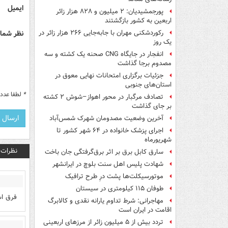
ایمیل
پورجمشیدیان: ۲ میلیون و ۸۲۸ هزار زائر
اربعین به کشور بازگشتند
نظر شما 
رکوردشکنی مهران با جابه‌جایی ۲۶۶ هزار زائر در
یک روز
انفجار در جایگاه CNG صحنه یک کشته و سه
مصدوم برجا گذاشت
جزئیات برگزاری امتحانات نهایی معوق در
استان‌های جنوبی
*
لطفا عدد م
تصادف مرگبار در محور اهواز–شوش ۲ کشته
بر جای گذاشت
آخرین وضعیت مصدومان شهرک شمس‌آباد
اجرای پزشک خانواده در ۶۴ شهر کشور تا
شهریورماه
نظرات
سارق کابل برق بر اثر برق‌گرفتگی جان باخت
شهادت پلیس اهل سنت بلوچ در ایرانشهر
موتورسیکلت‌ها پشت درِ طرح ترافیک
طوفان ۱۱۵ کیلومتری در سیستان
فرق اش
مهاجرانی: شرط تداوم یارانه نقدی و کالابرگ
اقامت در ایران است
تردد بیش از ۵ میلیون زائر از مرزهای اربعینی