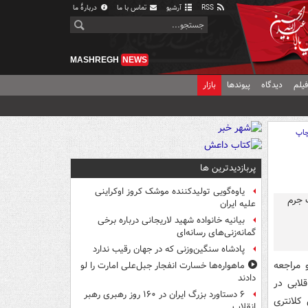
RSS
آرشیو
تماس با ما
دربارهٔ ما
MASHREGH
NEWS
یلم
دیدگاه
پیوندها
بازار
اپ
پربازدیدترین ها
یاوه‌گویی تولیدکننده موشک کروز اوکراینی
علیه ایران
بیانیه خانواده شهید لاریجانی درباره برخی
گمانه‌زنی‌های رسانه‌ای
پادشاه سنگین‌وزنی که در جهان رقیب ندارد
باری و مراجعه
ماهواره‌ها خسارت انفجار جبل‌علی امارت را لو
دادند
ر قلابی در
۶ دستاورد بزرگ ایران در ۱۶۰ روز رهبری رهبر
کلانتری
انقلاب