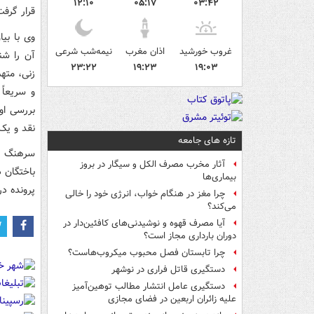
۱۲:۱۰
۰۵:۱۷
۰۳:۴۲
قرار گرفت
وی با بی
غروب خورشید
اذان مغرب
نیمه‌شب شرعی
آن را شن
۲۳:۲۲
۱۹:۲۳
۱۹:۰۳
زنی، مته
و سریعاً
نقد و یک قبضه 
تازه های جامعه
سرهنگ قا
آثار مخرب مصرف الکل و سیگار در بروز
باختگان 
بیماری‌ها
پرونده در
چرا مغز در هنگام خواب، انرژی خود را خالی
می‌کند؟
آیا مصرف قهوه و نوشیدنی‌های کافئین‌دار در
دوران بارداری مجاز است؟
چرا تابستان فصل محبوب میکروب‌هاست؟
دستگیری قاتل فراری در نوشهر
دستگیری عامل انتشار مطالب توهین‌آمیز
علیه زائران اربعین در فضای مجازی