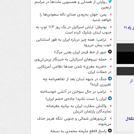
روایتی از همدلی و همسویی ملت‌ها در مراسم
اربعین
یمن: جهان به‌زودی صدای ناله سعودی‌ها را
خواهد شنید
موج بارش‌های تابستانه در راه ۱۱
یونیفل: ارتش اسرائیل در یک روز ۱۱۳ توپ به
جنوب لبنان شلیک کرده است
ترامپ: همه چیز درباره ایران به طور استثنایی
خوب پیش می‌رود
عبور از خط قرمز ایران یعنی مرگ!
حمله نیروهای اسرائیلی به خبرنگار پرس‌تی‌وی
«ضربه مغزی» شدن صدها نظامی آمریکایی
در حملات ایران
جنگ در جبهه لبنان بعد از تفاهم‌نامه چه
تغییری کرده؟
ترامپ در حال سوختن در آتشی خودساخته
ایران را تست نکنید! جاده‌ی خشم ایران!
واکنش سفارت ایران به بیانیه مغرضانه
نمایندگان پارلمان اتریش
تقلال
کریدورهای شمالی و جنوبی تنگه هرمز حذف
می‌شوند
پاسخ قاطع ملیحه محمدی به نسخه