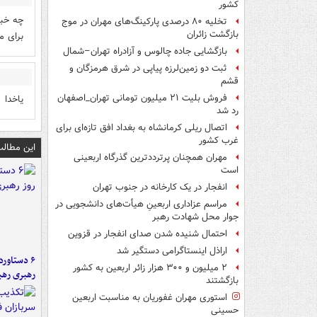
کشور
چه خبر
تخلیه ۸۰ درصدی پارکینگ‌های مهران در موج
بازگشت زائران
برای م
بازگشایی جاده چالوس و آزادراه تهران–شمال
ثبت دو زمین‌لرزه پیاپی در شرق هرمزگان و
قشم
فروش بلیت ۲۱ میلیون تومانی تهران_اصفهان
یاخدا
رد شد
اتصال ریلی کرمانشاه به بغداد افق تازه‌ای برای
غرب کشور
این مطالب
مهران همچنان پرترددترین گذرگاه اربعینی
است
انفجار در یک کارخانه در جنوب تهران
مراسم عزاداری اربعینِ هیأت‌های دانشجویی در
جوار محل شهادت رهبر
احتمال شنیده شدن صدای انفجار در قزوین
اراذل اینستاگرامی دستگیر شد
۲ میلیون و ۳۰۰ هزار زائر اربعین به کشور
رهبری رهب
بازگشتند
استوری مهران غفوریان به مناسبت اربعین
حسینی