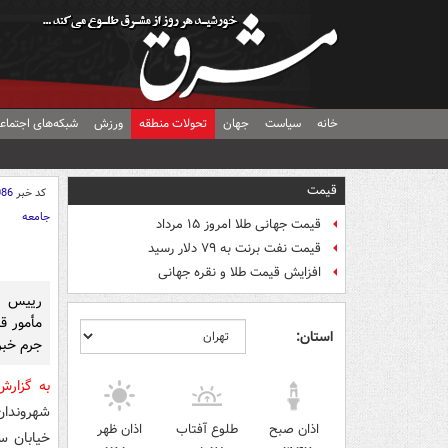
خانه
سیاست
جهان
تحولات منطقه
ورزش
شبکه‌های اجتماع
قیمت
کد خبر
086
جامعه
قیمت جهانی طلا امروز ۱۵ مرداد
قیمت نفت برنت به ۷۹ دلار رسید
افزایش قیمت طلا و نقره جهانی
رییس پ
مأمور ق
استان:
جرم خبر 
به گزار
اذان صبح
طلوع آفتاب
اذان ظهر
خیابان س