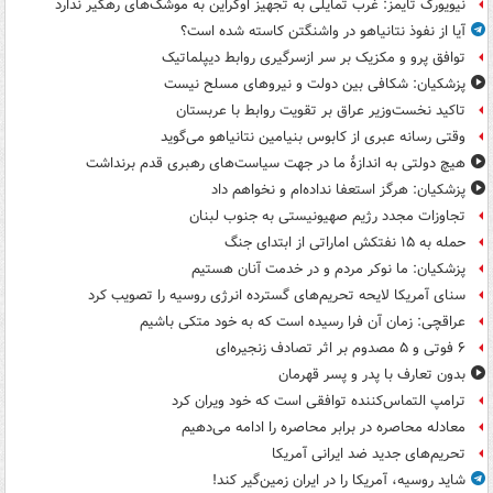
نیویورک تایمز: غرب تمایلی به تجهیز اوکراین به موشک‌های رهگیر ندارد
آیا از نفوذ نتانیاهو در واشنگتن کاسته شده است؟
توافق پرو و مکزیک بر سر ازسرگیری روابط دیپلماتیک
پزشکیان: شکافی بین دولت و نیروهای مسلح نیست
تاکید نخست‌وزیر عراق بر تقویت روابط با عربستان
وقتی رسانه عبری از کابوس بنیامین نتانیاهو می‌گوید
هیچ دولتی به اندازۀ ما در جهت سیاست‌های رهبری قدم برنداشت
پزشکیان: هرگز استعفا نداده‌ام و نخواهم داد
تجاوزات مجدد رژیم صهیونیستی به جنوب لبنان
حمله به ۱۵ نفتکش‌ اماراتی از ابتدای جنگ
پزشکیان: ما نوکر مردم و در خدمت آنان هستیم
سنای آمریکا لایحه تحریم‌های گسترده انرژی روسیه را تصویب کرد
عراقچی: زمان آن فرا رسیده است که به خود متکی باشیم
۶ فوتی و ۵ مصدوم بر اثر تصادف زنجیره‌ای
بدون تعارف با پدر و پسر قهرمان
ترامپ التماس‌کننده توافقی است که خود ویران کرد
معادله محاصره در برابر محاصره را ادامه می‌دهیم
تحریم‌های جدید ضد ایرانی آمریکا
شاید روسیه، آمریکا را در ایران زمین‌گیر کند!