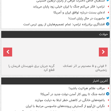
استقبال خاص دخترک عراقی از زائران اربعین حسینی
ترامپ: فکر می‌کنم جنگ با ایران خیلی زود پایان می‌یابد
ادعای بسنت درباره توافق ایران و آمریکا
ماموریت در حال پایان است!
افشاگری برادرزاده ترامپ: تمام تصمیم‌هایش از روی ترس است
حوادث
۶ فوتی و ۵ مصدوم بر اثر تصادف
گربه جریان برق شهرستان فریمان را
رگ
زنجیره‌ای
قطع کرد
آخرین اخبار
مراقب علائم هپاتیت باشید!
ادامه جنگ تا روی کار آمدن دولت جدید در آمریکا!
باغچه‌های خانگی در کاهش خطر ابتلا به دیابت موثرند
نگرانی تل‌آویو از گسترش پرونده‌های جاسوسی مرتبط با ایران