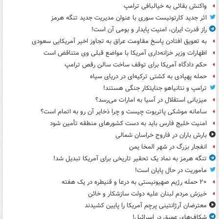
واکنش بقائی به خیالبافی ترامپ
اثر جدید کارتونیست سوری با عنوان مدیریت جدید تنگه هرمز
راز قدرت ایران، امنیت پایدار و بومی آن است!
به تعویق افتادن پاسخ مقاومت عراق به تجاوز اخیر آمریکایی سعودی
اظهارات وزیر خزانه‌داری آمریکا با مواضع قبلی وی متناقض است
حکم دادگاه آمریکا برای توقف ساخت سالن رقص ترامپ
حمله پهپادی به کشتی ترکیه‌ای در دریای سیاه
ترامپ و نتانیاهو جنایتکار جنگی هستند!
میزبانی استقلال در آسیا به امارات می‌رسد؟
سامانه موشکی پاتریوت چیست و چرا ذخایر آن رو به اتمام است؟
امنیت خلیج فارس باید به دست کشورهای منطقه تأمین شود
بارش باران در فاروج خراسان شمالی
انفجار بزرگ در شهر المخا یمن
تنگه هرمز به نماد یک تحقیر تاریخی برای آمریکا تبدیل شد!
ماموریت در حال پایان است!
۲۰ حمله رژیم صهیونیستی به درعا و قنیطره در یک هفته
خیزش مردم لبنان علیه دولت سازشکار و خائن
معترضان آرژانتینی پرچم آمریکا را پایین کشیدند
شکاف‌های عمیق در اسرائیل!