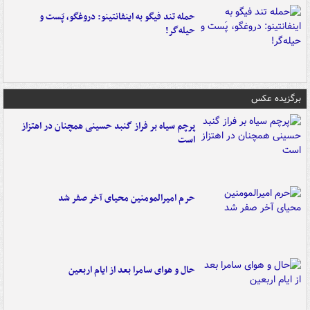
حمله تند فیگو به اینفانتینو: دروغگو، پَست‌ و
حیله‌گر!
برگزیده عکس
پرچم سیاه بر فراز گنبد حسینی همچنان در اهتزاز
است
حرم امیرالمومنین محیای آخر صفر شد
حال و هوای سامرا بعد از ایام اربعین