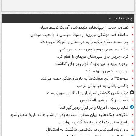
پربازدیدترین ها
تصاویر جدید از پهپادهای منهدم‌شده آمریکا توسط سپاه
سامانه ضد موشکی لیزری؛ از بلوف سیاسی تا واقعیت میدانی
چرا محمد صلاح ترکیه را به عربستان و آمریکا ترجیح داد
هشدار سرمربی پرسپولیس به جاسوس تیم
گربه جریان برق شهرستان فریمان را قطع کرد
برخورد پراید با تیر برق ۲ فوتی بر جای گذاشت
ترامپ سوئیس را تهدید کرد
سوخو۳۵ با این موشک‌ها به ناوهای‌جنگی حمله می‌کند
واکنش بقائی به خیالبافی ترامپ
درگیر شدن گردشگر اسپانیایی با نظامی صهیونیست
انفجار بزرگ در شهر المخا یمن
شاید روسیه، آمریکا را در ایران زمین‌گیر کند!
تلگراف: جنگ علیه ایران ممکن است به یکی از اشتباهات تاریخ تبدیل شود
پاسخ منفی یک لژیونر به باشگاه پرسپولیس
دروازه‌بان اسپانیایی در یک‌قدمی بازگشت به استقلال