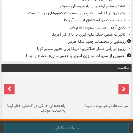
هشدار مقام ارشد یمن به عربستان سعودی
اردوغان: توافقنامه مکه پذیرای مشارکت کشورهای دوست است
ادعای بسنت درباره توافق ایران و آمریکا
نتایج آزمون مدارس سمپاد اعلام شد
تاثیرات منفی جنگ علیه ایران بر بازار کار آمریکا
رونمایی از مختصات جدید تنگۀ هرمز
روبیو در رأس فشار حداکثری آمریکا برای تغییر مسیر کوبا
تصویری از تمرینات ترابزون اسپور با حضور ساویچ، صلاح و اونانا
سلامت
مراقب علائم هپاتیت باشید!
باغچه‌های خانگی در کاهش خطر ابتلا
چر
به دیابت موثرند
خا
نسخه دسکتاپ