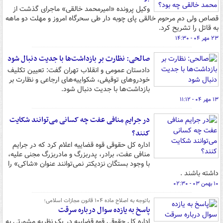
وکیل پرونده «امیرمحمد خالقی» ماجرای گذشت از
قصاص ولی دم مرحوم خالقی پای چوبه دار طی سحرگاه امروز و مهلت دو ماهه
به قاتل را تشریح کرد.
۲۳ مهر ۰۴ - ۱۴:۳۰
صالحی: نظارت بر بازداشت‌ها با جدیت دنبال شود
دادستان عمومی و انقلاب تهران گفت: تعیین تکلیف
خودروهای توقیفی، شکواییه‌های ارجاعی و نظارت بر
بازداشت‌ها با جدیت دنبال شود.
۱۳ مهر ۰۴ - ۱۱:۱۲
در جرایم منافی عفت چه کسانی می‌توانند شکایت
کنند؟
اداره کل حقوقی قوه قضاییه اعلام کرد که در جرایم
منافی عفت، برادر، پدربزرگ و مادربزرگ مجنی علیه،
با وجود بستگان نزدیکتر نمی‌توانند عنوان «شاکی» را
داشته باشند .
۱۰ بهمن ۰۳ - ۰۲:۳۰
باتوجه به اصلاح ماده ۱۰۴ قانون مجازات اسلامی؛
پاسخ به یازده سوال درباره سرقت
اداره کل حقوقی قوه قضاییه در یک نظریه مشورتی به