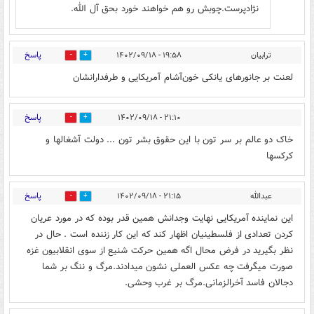
نژادپرست.چوبش رو هم خواهند خورد بحق آل الله.
پاسخ
ترابیان
۱۹:۵۸ - ۱۴۰۲/۰۹/۱۸
4
13
لعنت بر جانورهای یانکی خون‌آشام آمریکایی و طرفدارانشان
پاسخ
۲۱:۱۰ - ۱۴۰۲/۰۹/۱۸
0
4
خاک دو عالم بر سر تون با این حقوق بشر تون ... دولت آشغالها و
کرکسها
پاسخ
عبدالله
۲۱:۱۵ - ۱۴۰۲/۰۹/۱۸
0
4
این نماینده آمریکایی نهایت وجدانش همین قدر بوده که در مورد عریان
کردن تعدادی از فلسطینیان اظهار کند که این کار زننده است . حال در
نظر بگیرید در فرض محال اگه همین حرکت شنیع از سوی انقلابیون غزه
صورت میگرفت چه عکس العملی نشون میدادند.مرگ و ننگ بر شما
دجالان فاسد آخرالزمانی.مرگ بر غرب وحشی.