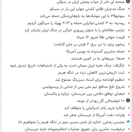
صحنه ای نادر از حیات وحش ایران در سبلان
جنگ مدعیان طلای کشتی جهان این بار در مسکو
سوخو۳۵ با این موشک‌ها به ناوهای‌جنگی حمله می‌کند
روسیه: به ۳ کشتی اوکراین حمله و ۲۰۳ پهپاد را سرنگون کردیم
ترامپ مقاله‌ای را با عنوان پیروزی خیالی در جنگ ایران بازنشر کرد
قیمت جهانی طلا امروز ۱۶ مرداد
برخورد پراید با تیر برق ۲ فوتی بر جای گذاشت
حمله سایبری گسترده به بورس آمریکا
صنعا: نیروهای ما در کمین‌ هستند
تلگراف: جنگ علیه ایران ممکن است به یکی از اشتباهات تاریخ تبدیل شود
ثبت تاریخی‌ترین کاهش تردد در تنگه هرمز
تنظیم قولنامه برای اسناد سبزرنگ ممنوع شد
شروع تلخ مدافع تیم ملی پس از جدایی از پرسپولیس
امضای توافق دفاعی بین عربستان، ترکیه و پاکستان
۱۰ خوشحالی گل زودتر از موعد
ایتالیا خرید رادار اسرائیلی را متوقف کرد
واردات نفت آمریکا از عربستان صفر شد
محسن رضایی: اجازه باز شدن مسیر دوم در تنگه هرمز را نخواهیم داد
درخواست عامری برای تعویق عملیات انتقام‌جویانه علیه عربستان