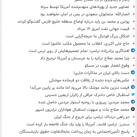
تصاویر جدید از پهپادهای منهدم‌شده آمریکا توسط سپاه
انصارالله: متجاوزان سعودی در یمن در امان نخواهند بود
پوتین و محمد بن زاید درباره اوضاع منطقه خلیج فارس گفت‌وگو کردند
قیمت جهانی نفت امروز ۱۶ مرداد
اشکال بزرگ فوتبال ما نتیجه‌گرایی است
حاج علی اکبری: انقلاب ما محصول مکتب عاشورا است
افشاگری برادرزاده ترامپ: تمام تصمیم‌هایش از روی ترس است
چرا محمد صلاح ترکیه را به عربستان و آمریکا ترجیح داد
وقوع انفجار مهیب در مسکو
دست بالای ایران در مذاکرات جاری!
عکس‌های دیده نشده از رفاقت دو فرمانده‌ موشکی
قیمت بنزین مانند موشک بالا می‌رود اما مانند پر پایین می‌آید!
استقبال خاص دخترک عراقی از زائران اربعین حسینی
محمد مرندی: پیروزی با روحیه استوار مردمی حاصل شده
محمد صلاح مات و مبهوت استقبال هواداران ترابزون اسپور
دو راهی دردناک ترامپ برای خروج از جنگ ایران
سندرز: ترامپ فاسد، آمریکا را وارد یک جنگ فاجعه بار کرده است
پاسخ تأمین‌اجتماعی به زمان پرداخت مابه‌التفاوت حقوق بازنشستگان