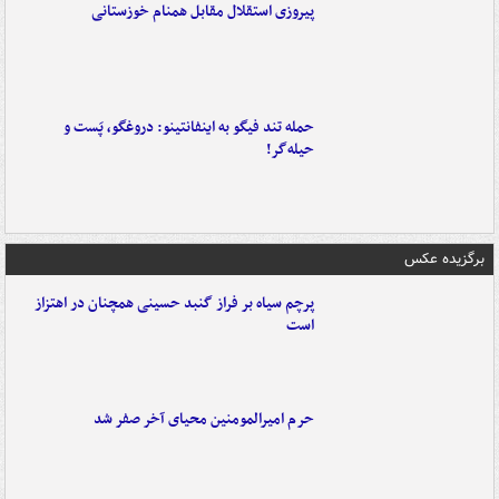
پیروزی استقلال مقابل همنام خوزستانی
حمله تند فیگو به اینفانتینو: دروغگو، پَست‌ و
حیله‌گر!
برگزیده عکس
پرچم سیاه بر فراز گنبد حسینی همچنان در اهتزاز
است
حرم امیرالمومنین محیای آخر صفر شد