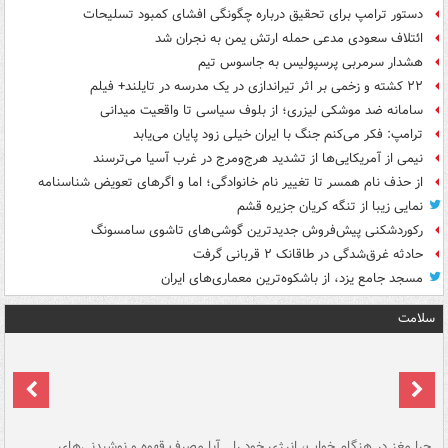
دستور ترامپ برای تحقیق درباره چگونگی افشای کمبود تسلیحات
ائتلاف سعودی مدعی حمله ارتش یمن به نجران شد
هشدار سرمربی پرسپولیس به جاسوس تیم
۲۲ کشته و زخمی بر اثر تیراندازی در یک مدرسه در تایلند+ فیلم
سامانه ضد موشکی لیزری؛ از بلوف سیاسی تا واقعیت میدانی
ترامپ: فکر می‌کنم جنگ با ایران خیلی زود پایان می‌یابد
نیمی از آمریکایی‌ها از تشدید هرج‌ومرج در غرب آسیا می‌ترسند
از حذف نام همسر تا تغییر نام خانوادگی؛ اما و اگرهای تعویض شناسنامه
نمایی زیبا از تنگه کریان جزیره قشم
رکوردشکنی پیش‌فروش جدیدترین گوشی‌های تاشوی سامسونگ
حادثه غرق‌شدگی در طاقانک ۲ قربانی گرفت
مسجد جامع یزد، از باشکوه‌ترین معماری‌های ایران
سلامت
ت
چرا مغز در هنگام خواب، انرژی خود را
آیا مصرف قهوه و نوشیدنی‌های
چر