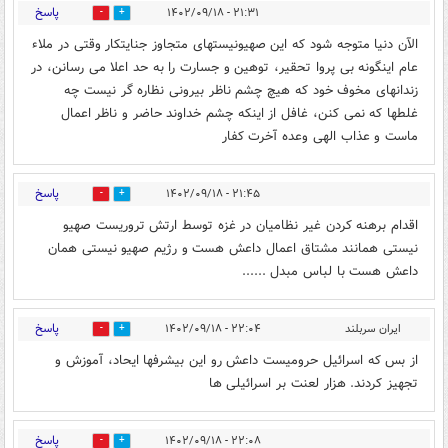
پاسخ
۲۱:۳۱ - ۱۴۰۲/۰۹/۱۸
0
3
الآن دنیا متوجه شود که این صهیونیستهای متجاوز جنایتکار وقتی در ملاء
عام اینگونه بی پروا تحقیر، توهین و جسارت را به حد اعلا می رسانن، در
زندانهای مخوف خود که هیچ چشم ناظر بیرونی نظاره گر نیست چه
غلطها که نمی کنن، غافل از اینکه چشم خداوند حاضر و ناظر اعمال
ماست و عذاب الهی وعده آخرت کفار
پاسخ
۲۱:۴۵ - ۱۴۰۲/۰۹/۱۸
0
7
اقدام برهنه کردن غیر نظامیان در غزه توسط ارتش تروریست صهیو
نیستی همانند مشتاق اعمال داعش هست و رژیم صهیو نیستی همان
داعش هست با لباس مبدل ......
پاسخ
ایران سربلند
۲۲:۰۴ - ۱۴۰۲/۰۹/۱۸
0
1
از بس که اسرائیل حرومیست داعش رو این بیشرفها ایحاد، آموزش و
تجهیز کردند. هزار لعنت بر اسرائیلی ها
پاسخ
۲۲:۰۸ - ۱۴۰۲/۰۹/۱۸
0
4