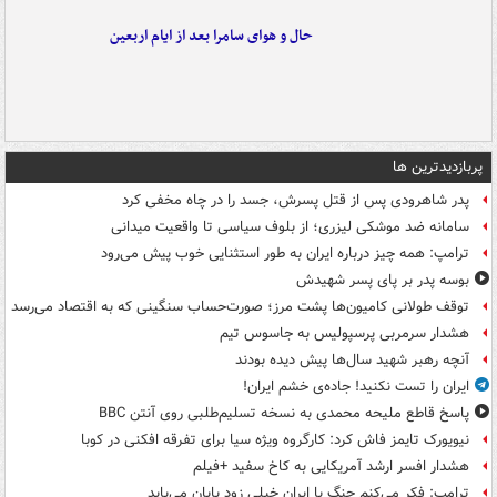
حال و هوای سامرا بعد از ایام اربعین
پربازدیدترین ها
پدر شاهرودی پس از قتل پسرش، جسد را در چاه مخفی کرد
سامانه ضد موشکی لیزری؛ از بلوف سیاسی تا واقعیت میدانی
ترامپ: همه چیز درباره ایران به طور استثنایی خوب پیش می‌رود
بوسه‌ پدر بر پای پسر شهیدش
توقف طولانی کامیون‌ها پشت مرز؛ صورت‌حساب سنگینی که به اقتصاد می‌رسد
هشدار سرمربی پرسپولیس به جاسوس تیم
آنچه رهبر شهید سال‌ها پیش دیده بودند
ایران را تست نکنید! جاده‌ی خشم ایران!
پاسخ قاطع ملیحه محمدی به نسخه تسلیم‌طلبی روی آنتن BBC
نیویورک تایمز فاش کرد: کارگروه ویژه سیا برای تفرقه افکنی در کوبا
هشدار افسر ارشد آمریکایی به کاخ سفید +فیلم
ترامپ: فکر می‌کنم جنگ با ایران خیلی زود پایان می‌یابد