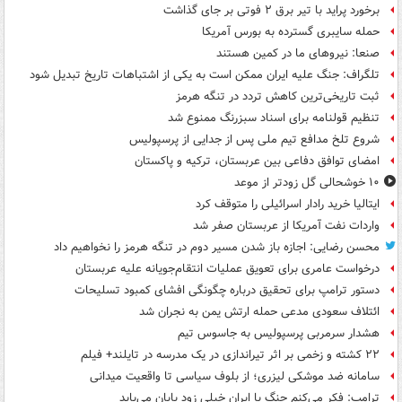
برخورد پراید با تیر برق ۲ فوتی بر جای گذاشت
حمله سایبری گسترده به بورس آمریکا
صنعا: نیروهای ما در کمین‌ هستند
تلگراف: جنگ علیه ایران ممکن است به یکی از اشتباهات تاریخ تبدیل شود
ثبت تاریخی‌ترین کاهش تردد در تنگه هرمز
تنظیم قولنامه برای اسناد سبزرنگ ممنوع شد
شروع تلخ مدافع تیم ملی پس از جدایی از پرسپولیس
امضای توافق دفاعی بین عربستان، ترکیه و پاکستان
۱۰ خوشحالی گل زودتر از موعد
ایتالیا خرید رادار اسرائیلی را متوقف کرد
واردات نفت آمریکا از عربستان صفر شد
محسن رضایی: اجازه باز شدن مسیر دوم در تنگه هرمز را نخواهیم داد
درخواست عامری برای تعویق عملیات انتقام‌جویانه علیه عربستان
دستور ترامپ برای تحقیق درباره چگونگی افشای کمبود تسلیحات
ائتلاف سعودی مدعی حمله ارتش یمن به نجران شد
هشدار سرمربی پرسپولیس به جاسوس تیم
۲۲ کشته و زخمی بر اثر تیراندازی در یک مدرسه در تایلند+ فیلم
سامانه ضد موشکی لیزری؛ از بلوف سیاسی تا واقعیت میدانی
ترامپ: فکر می‌کنم جنگ با ایران خیلی زود پایان می‌یابد