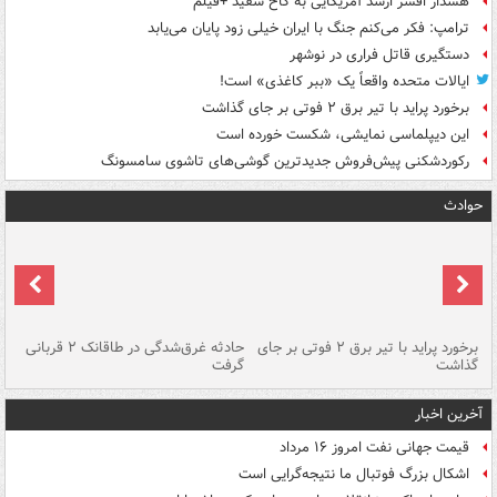
هشدار افسر ارشد آمریکایی به کاخ سفید +فیلم
ترامپ: فکر می‌کنم جنگ با ایران خیلی زود پایان می‌یابد
دستگیری قاتل فراری در نوشهر
ایالات متحده واقعاً یک «ببر کاغذی» است!
برخورد پراید با تیر برق ۲ فوتی بر جای گذاشت
این دیپلماسی نمایشی، شکست خورده است
رکوردشکنی پیش‌فروش جدیدترین گوشی‌های تاشوی سامسونگ
حوادث
برخورد پراید با تیر برق ۲ فوتی بر جای
حادثه غرق‌شدگی در طاقانک ۲ قربانی
پد
گذاشت
گرفت
جس
آخرین اخبار
قیمت جهانی نفت امروز ۱۶ مرداد
اشکال بزرگ فوتبال ما نتیجه‌گرایی است