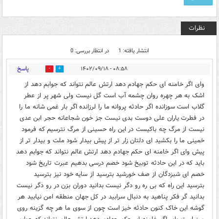
نظرات
انتشار یافته: 1
در انتظار بررسی: 0
پاسخ
۰۸:۵۸ - ۱۴۰۲/۰۹/۱۸
0
0
وای اگر خامنه ای حکم جهادم دهد ارتش عالم نتواند که جوابم دهد از
اشک به هر چهره روان چشمه آب است گل نیست ولی شهر پر از عطر
گلاب است سوزانده اگر حادثه پروانه ما را لرزانده اگر بار غمی شانه ما را
در فطرت یاران علی دوست بدی نیست جز خون شجاعانه حجر ابن عدی
نیست از مرگ چه باکیست در این راه حسینی از مرگ نترسیم که فرمود
خمینی ما را بکشید ای دلتان زار تر از پیش بیدار شود ملت و بیدار تر از
پیش وای اگر خامنه ای حکم جهادم دهد ارتش عالم نتواند که جوابم دهد
باید که در این حادثه توبیخ شود خصم درسی بدهیم عبرت تاریخ شود
خصم ای شبزدگان از صف خورشید بترسید از سایه خود نیز بترسید
بترسید این راه که بی ره رو دگر نیست بدانید دوران بزن در رو دگر نیست
بدانید گر فکر پناهید به دنبال سرابید در کل جهان منطقه امن نیابید هر
گوشه این خاک کنون حادثه خیز است چون از سوی ما هر چه گزینه روی