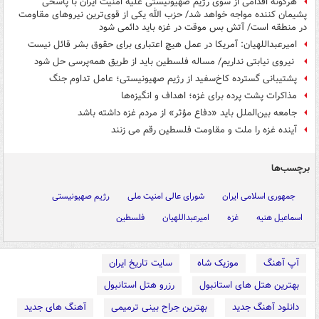
هرگونه اقدامی از سوی رژیم صهیونیستی علیه امنیت ایران با پاسخی
پشیمان کننده مواجه خواهد شد/ حزب الله یکی از قوی‌ترین نیروهای مقاومت
در منطقه است/ آتش بس موقت در غزه باید دائمی شود
امیرعبداللهیان: آمریکا در عمل هیچ اعتباری برای حقوق بشر قائل نیست
نیروی نیابتی نداریم/ مساله فلسطین باید از طریق همه‌پرسی حل شود
پشتیبانی گسترده کاخ‌سفید از رژیم صهیونیستی؛ عامل تداوم جنگ
مذاکرات پشت پرده برای غزه؛ اهداف و انگیزه‌ها
جامعه بین‌الملل باید «دفاع مؤثر» از مردم غزه داشته باشد
آینده غزه را ملت و مقاومت فلسطین رقم می زنند
برچسب‌ها
جمهوری اسلامی ایران
شورای عالی امنیت ملی
رژیم صهیونیستی
اسماعیل هنیه
غزه
امیرعبداللهیان
فلسطین
آپ آهنگ
موزیک شاه
سایت تاریخ ایران
بهترین هتل های استانبول
رزرو هتل استانبول
دانلود آهنگ جدید
بهترین جراح بینی ترمیمی
آهنگ های جدید