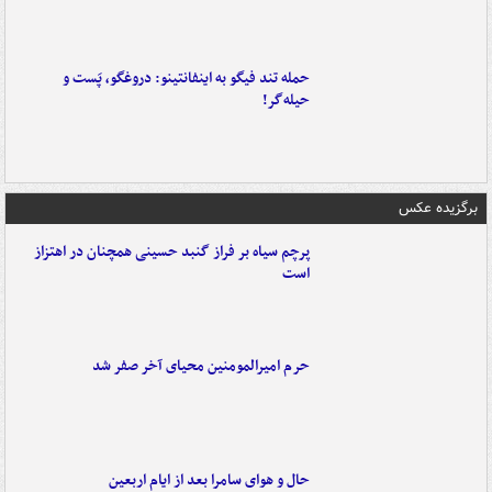
حمله تند فیگو به اینفانتینو: دروغگو، پَست‌ و
حیله‌گر!
برگزیده عکس
پرچم سیاه بر فراز گنبد حسینی همچنان در اهتزاز
است
حرم امیرالمومنین محیای آخر صفر شد
حال و هوای سامرا بعد از ایام اربعین