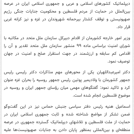
دیپلماتیک کشورهای اسلامی و عربی و جمهوری اسلامی ایران در عرصه
بین‌الملل در حمایت از مردم فلسطین و محکومیت جنایات جنگی رژیم
صهیونیستی و توقف کشتار بیرحمانه شهروندان در غزه و نیز کرانه غربی
قرار داد.
وزیر امور خارجه کشورمان از اقدام دبیرکل سازمان ملل متحد در مکاتبه با
شورای امنیت براساس ماده ۹۹ منشور سازمان ملل متحد تقدیر و آن را
اقدامی کم سابقه و ارزشمند در جهت استقرار صلح و امنیت در جهان
توصیف نمود.
دکتر امیرعبداللهیان یکی از محورهای مهم مذاکرات دکتر رئیسی رئیس
جمهور کشورمان با ولادیمیر پوتین رئیس جمهور روسیه را بحران غزه عنوان
کرد و تاکید نمود: گفتگوهای مهمی میان رؤسای جمهور ایران و روسیه در
موضوع فلسطین انجام شده است.
اسماعیل هنیه رئیس دفتر سیاسی جنبش حماس نیز در این گفت‌وگو
ضمن تشکر از مواضع شناخته شده و ثابت جمهوری اسلامی ایران در
حمایت از ملت فلسطین و تلاشهای دیپلماتیک گسترده جمهوری در عرصه
منطقه‌ای و بین‌المللی بمنظور پایان دادن به جنایات صهیونیست‌ها علیه