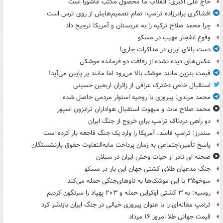
حاج علی اکبری: انقلاب ما محصول مکتب عاشورا است
افشاگری برادرزاده ترامپ: تمام تصمیم‌هایش از روی ترس است
چرا محمد صلاح ترکیه را به عربستان و آمریکا ترجیح داد
وقوع انفجار مهیب در مسکو
دست بالای ایران در مذاکرات جاری!
عکس‌های دیده نشده از رفاقت دو فرمانده‌ موشکی
قیمت بنزین مانند موشک بالا می‌رود اما مانند پر پایین می‌آید!
استقبال خاص دخترک عراقی از زائران اربعین حسینی
محمد مرندی: پیروزی با روحیه استوار مردمی حاصل شده
محمد صلاح مات و مبهوت استقبال هواداران ترابزون اسپور
دو راهی دردناک ترامپ برای خروج از جنگ ایران
سندرز: ترامپ فاسد، آمریکا را وارد یک جنگ فاجعه بار کرده است
پاسخ تأمین‌اجتماعی به زمان پرداخت مابه‌التفاوت حقوق بازنشستگان
صحنه ای نادر از حیات وحش ایران در سبلان
جنگ مدعیان طلای کشتی جهان این بار در مسکو
سوخو۳۵ با این موشک‌ها به ناوهای‌جنگی حمله می‌کند
روسیه: به ۳ کشتی اوکراین حمله و ۲۰۳ پهپاد را سرنگون کردیم
ترامپ مقاله‌ای را با عنوان پیروزی خیالی در جنگ ایران بازنشر کرد
قیمت جهانی طلا امروز ۱۶ مرداد