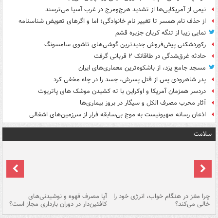
نیمی از آمریکایی‌ها از تشدید هرج‌ومرج در غرب آسیا می‌ترسند
از حذف نام همسر تا تغییر نام خانوادگی؛ اما و اگرهای تعویض شناسنامه
نمایی زیبا از تنگه کریان جزیره قشم
رکوردشکنی پیش‌فروش جدیدترین گوشی‌های تاشوی سامسونگ
حادثه غرق‌شدگی در طاقانک ۲ قربانی گرفت
مسجد جامع یزد، از باشکوه‌ترین معماری‌های ایران
پدر شاهرودی پس از قتل پسرش، جسد را در چاه مخفی کرد
دردسر همزمان آمریکا و اوکراین با ته کشیدن موشک های پاتریوت
آثار مخرب مصرف الکل و سیگار در بروز بیماری‌ها
اذعان رسانه صهیونیست به موج بی‌سابقه فرار از سرزمین‌های اشغالی
سلامت
ت
چرا مغز در هنگام خواب، انرژی خود را
آیا مصرف قهوه و نوشیدنی‌های
چر
خالی می‌کند؟
کافئین‌دار در دوران بارداری مجاز است؟
می