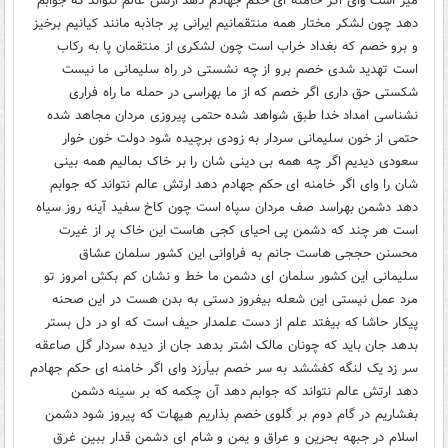
میز است وای اگر خامنه ای حکم جهادم دهد ارتش عالم نتواند که جوابم
دهد چون لشکر مختار همه منتقمانیم ایرانی پر جاذبه مانند کیانیم برخیز
و برو خصم که بغداد خراب است چون لشکری از منتقمان پا به رکاب
است تهدید شدی خصم برو از چه نشستی در راه سلیمانی ما نیست
شکستی حق داری اگر خصم که از ما بهراسی در حمله ما راه فراری
نشناسی امداد خدا طبق شواهد شده حتمی پیروزی مردان مجاهد شده
حتمی از خون سلیمانی سردار به زودی برچیده شود دولت خون خوار
سعودی دیدیم اگر چه همه بی دینی شان را بر خاک بمالیم همه بینی
شان را وای اگر خامنه ای حکم جهادم دهد ارتش عالم نتواند که جوابم
دهد دشمن بهراسد صف مردان سپاه است چون کاخ سفید آینه روز سیاه
است هر چند که دشمن پی احیای کجی هاست این خاک پر از غیرت
محسنن حججی هاست جانم به فراوانی این کشور سلمان عشاق
سلیمانی این کشور سلمان ای دشمن ما خط و نشان کم بکش امروز تو
مرد عمل نیستی این شعله بیفروز دستی به بدن هست در این صحنه
پیکار حاشا که بیفتد علم از دست علمدار حیف است که او در دل بستر
بدهد جان باید که چونان مالک اشتر بدهد جان از دیده سردار گل صاعقه
سر زد یک لنگه کفششد به سر خصم بیاَرزد وای اگر خامنه ای حکم جهادم
دهد ارتش عالم نتواند که جوابم دهد آن چکمه که بر سینه دشمن
بفشاریم در گام دوم بر گلوی خصم بذاریم هیهات که پیروز شود دشمن
اسلام در جبهه بحرین و عراق و یمن و شام ای دشمن قدار ببین غرق