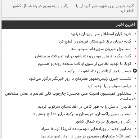
گربه جریان برق شهرستان فریمان را
رگبار و رعدوبرق در راه شمال کشور
قطع کرد
گذ
آخرین اخبار
خرید گران استقلال سر از یونان درآورد
گربه جریان برق شهرستان فریمان را قطع کرد
استانبول میزبان سوپرجام اسپانیا شد
گفت وگوی تلفنی مودی و نتانیاهو درباره تحولات منطقه‌ای
کوبا: با تهدید نظامی از سوی ایالات متحده روبه‌رو هستیم
توسل رفیق آرژانتینی نتانیاهو به سرکوب
نشست خبری رئیس‌جمهور همزمان با روز خبرنگار برگزار می‌شود
ترامپ سوئیس را تهدید کرد
سخنگوی کمیسیون امنیت ملی مجلس: چارچوب کلی تفاهم با عمان مشخص
شده است
طالبان: داعش را به طور کامل در افغانستان سرکوب کردیم
امضای سران پاکستان، عربستان و ترکیه برای «دفاع جمعی»
رگبار و رعدوبرق در راه شمال کشور
تصاویر جدید از پهپادهای منهدم‌شده آمریکا توسط سپاه
انصارالله: متجاوزان سعودی در یمن در امان نخواهند بود