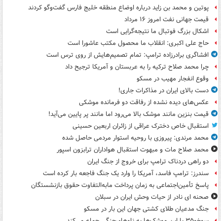
پوتین و محمد بن زاید درباره اوضاع منطقه خلیج فارس گفت‌وگو کردند
قیمت جهانی نفت امروز ۱۶ مرداد
اشکال بزرگ فوتبال ما نتیجه‌گرایی است
حاج علی اکبری: انقلاب ما محصول مکتب عاشورا است
افشاگری برادرزاده ترامپ: تمام تصمیم‌هایش از روی ترس است
چرا محمد صلاح ترکیه را به عربستان و آمریکا ترجیح داد
وقوع انفجار مهیب در مسکو
دست بالای ایران در مذاکرات جاری!
عکس‌های دیده نشده از رفاقت دو فرمانده‌ موشکی
قیمت بنزین مانند موشک بالا می‌رود اما مانند پر پایین می‌آید!
استقبال خاص دخترک عراقی از زائران اربعین حسینی
محمد مرندی: پیروزی با روحیه استوار مردمی حاصل شده
محمد صلاح مات و مبهوت استقبال هواداران ترابزون اسپور
دو راهی دردناک ترامپ برای خروج از جنگ ایران
سندرز: ترامپ فاسد، آمریکا را وارد یک جنگ فاجعه بار کرده است
پاسخ تأمین‌اجتماعی به زمان پرداخت مابه‌التفاوت حقوق بازنشستگان
صحنه ای نادر از حیات وحش ایران در سبلان
جنگ مدعیان طلای کشتی جهان این بار در مسکو
سوخو۳۵ با این موشک‌ها به ناوهای‌جنگی حمله می‌کند