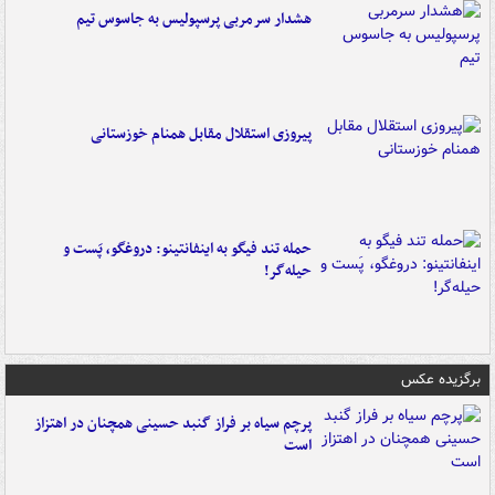
هشدار سرمربی پرسپولیس به جاسوس تیم
پیروزی استقلال مقابل همنام خوزستانی
حمله تند فیگو به اینفانتینو: دروغگو، پَست‌ و
حیله‌گر!
برگزیده عکس
پرچم سیاه بر فراز گنبد حسینی همچنان در اهتزاز
است