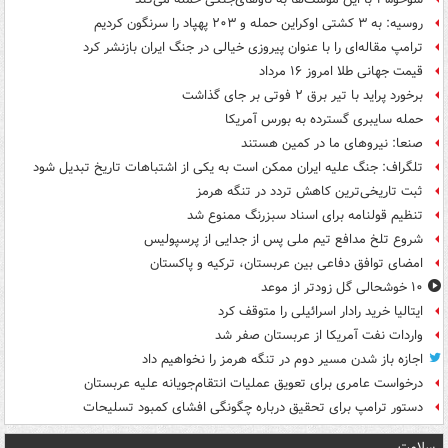
روسیه: به ۳ کشتی اوکراین حمله و ۲۰۳ پهپاد را سرنگون کردیم
ترامپ مقاله‌ای را با عنوان پیروزی خیالی در جنگ ایران بازنشر کرد
قیمت جهانی طلا امروز ۱۶ مرداد
برخورد پراید با تیر برق ۲ فوتی بر جای گذاشت
حمله سایبری گسترده به بورس آمریکا
صنعا: نیروهای ما در کمین‌ هستند
تلگراف: جنگ علیه ایران ممکن است به یکی از اشتباهات تاریخ تبدیل شود
ثبت تاریخی‌ترین کاهش تردد در تنگه هرمز
تنظیم قولنامه برای اسناد سبزرنگ ممنوع شد
شروع تلخ مدافع تیم ملی پس از جدایی از پرسپولیس
امضای توافق دفاعی بین عربستان، ترکیه و پاکستان
۱۰ خوشحالی گل زودتر از موعد
ایتالیا خرید رادار اسرائیلی را متوقف کرد
واردات نفت آمریکا از عربستان صفر شد
اجازه باز شدن مسیر دوم در تنگه هرمز را نخواهیم داد
درخواست عامری برای تعویق عملیات انتقام‌جویانه علیه عربستان
دستور ترامپ برای تحقیق درباره چگونگی افشای کمبود تسلیحات
سلامت