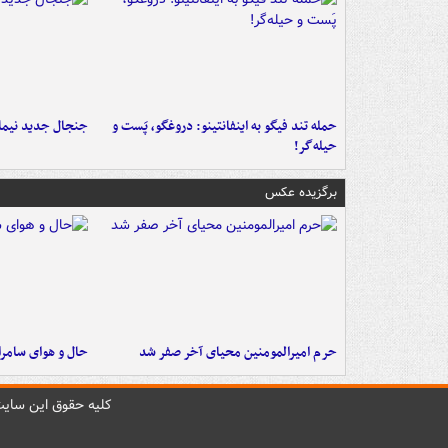
حمله تند فیگو به اینفانتینو: دروغگو، پَست‌ و
جنجال جدید نیمار
حیله‌گر!
برگزیده عکس
حرم امیرالمومنین محیای آخر صفر شد
حال و هوای سامرا 
کليه حقوق اين سايت 