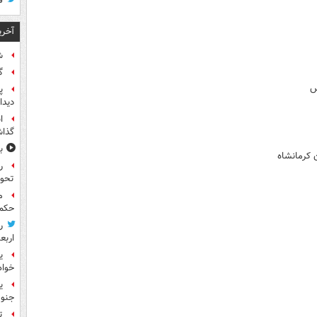
ق
آخری
ش
گ
س
پ
دیدا
ا
گذا
ب
 کرمانشاه
ر
تحو
م
حکم 
ر
اربع
ی
خواه
جنوب
ت