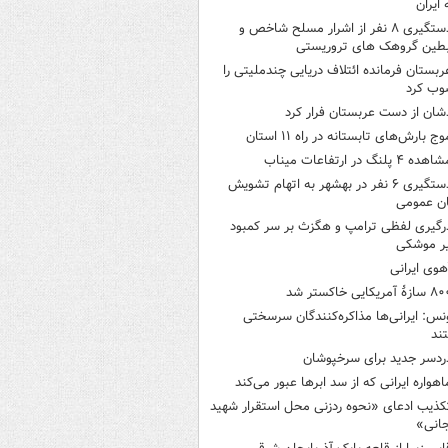
 ایران
دستگیری ۸ نفر از اشرار مسلح شاخص و
بطین گروهک های تروریستی
ربستان فرمانده ائتلاف دریایی چندملیتی را
وب کرد
شان از دست عربستان فرار کرد
وج بارش‌های تابستانه در راه ۱۱ استان
هده ۴ پلنگ در ارتفاعات میناب
دستگیری ۶ نفر در بهشهر به اتهام تشویش
ن عمومی
رگیری لفظی ترامپ و هگزث بر سر کمبود
ر موشکی
هوی ایرانی
ازۀ آمریکایی خاکستر شد
نس: ایرانی‌ها مذاکره‌کنندگان سرسختی
ند
ردسر جدید برای سرخپوشان
اهواره ایرانی که از سد ابرها عبور می‌کند
کذیب ادعای «نحوه ردزنی محل استقرار شهید
جانی»