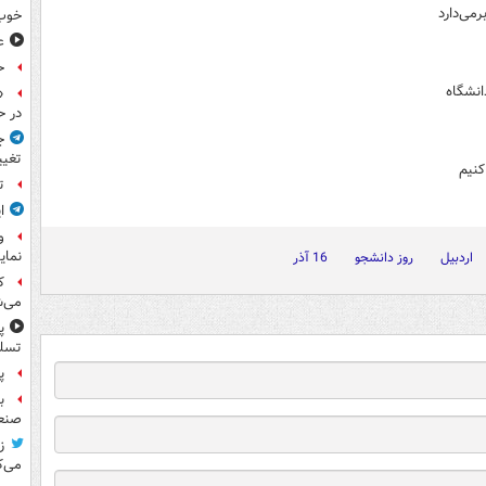
می‌دارد
خوب
ع
ح
نشگاه
«
در ح
ج
تغیی
کنیم
ت
ا
و
نمای
اردبیل
روز دانشجو
16 آذر
ک
می‌ش
پ
تسلی
پر
ب
صنعت
ز
می‌ک