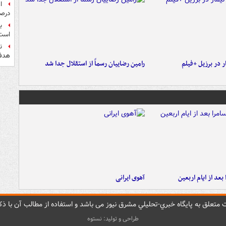
درصد
ب
است
ن
هدف 
 در برزیل +فیلم
رامین رضاییان رسماً از استقلال جدا شد
بعد از ایام اربعین
آهوی ایرانی
متعلق به پایگاه خبري-تحليلي مشرق نيوز می باشد و استفاده از مطالب آن با ذکر
طراحی و تولید: نستوه