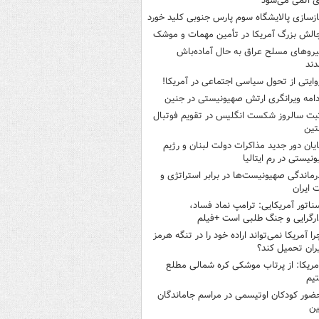
ی اتمی می‌شود
ازسازی پالایشگاه سوم پارس جنوبی کلید خورد
الش بزرگ آمریکا در تأمین مهمات و موشک
یروهای مسلح عراق به حال آماده‌باش
دند
وایتی از تحول سیاسی اجتماعی در آمریکا!
دامه ویرانگری ارتش صهیونیستی در جنین
بت سالروز شکست انگلیس در تقویم فوتبال
نتین
ایان دور جدید مذاکرات دولت لبنان و رژیم
نیستی در رم ایتالیا
رماندگی صهیونیست‌ها در برابر استراتژی و
 ایران
ناتور آمریکایی: ترامپ نماد فساد،
ارگرایی و جنگ طلبی است +فیلم
را آمریکا نمی‌تواند اراده خود را در تنگه هرمز
یران تحمیل کند؟
مریکا: از پرتاب موشکی کره شمالی مطلع
یم
ضور کودکان اوتیسمی در مراسم جاماندگان
ین