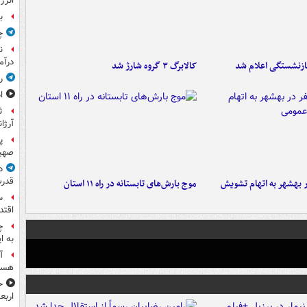
انرژ
ب
چ
ن
درآم
ازنشستگی اعلام شد
کالابرگ ۳ گروه شارژ شد
ر
ا
ث
آرژا
پ
صهیو
د
قدرت
۶ نفر در بهشهر به اتهام تشویش
موج بارش‌های تابستانه در راه ۱۱ استان
س
اقتد
چ
به ا
آ
هست
ح
اربع