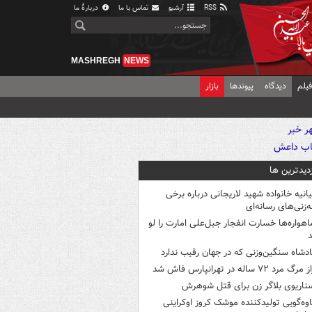
RSS
آرشیو
تماس با ما
دربارهٔ ما
MASHREGH
NEWS
یلم
دیدگاه
پیوندها
بازار
زدیدترین ها
یانیه خانواده شهید لاریجانی درباره برخی
ه‌زنی‌های رسانه‌ای
اهواره‌ها خسارت انفجار جبل‌علی امارت را لو
د
ادشاه سنگین‌وزنی که در جهان رقیب ندارد
 مرگ مرد ۷۲ ساله در تهرانپارس فاش شد
ناریوی بلاگر زن برای قتل شوهرش
اوه‌گویی تولیدکننده موشک کروز اوکراینی