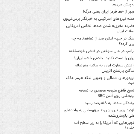
 پیش می‌رود
بور از خط قرمز ایران یعنی مرگ!
مله نیروهای اسرائیلی به خبرنگار پرس‌تی‌وی
ضربه مغزی» شدن صدها نظامی آمریکایی
ملات ایران
نگ در جبهه لبنان بعد از تفاهم‌نامه چه
ری کرده؟
رامپ در حال سوختن در آتشی خودساخته
یران را تست نکنید! جاده‌ی خشم ایران!
اکنش سفارت ایران به بیانیه مغرضانه
ندگان پارلمان اتریش
ریدورهای شمالی و جنوبی تنگه هرمز حذف
وند
اسخ قاطع ملیحه محمدی به نسخه
م‌طلبی روی آنتن BBC
شدگی سدها به ۵۸درصد رسید
ازدید وزیر نیرو از روند برق‌رسانی به واحدهای
ی بازسازی‌شده
نجیرهایی که آمریکا را به زیر سطح آب
شند!