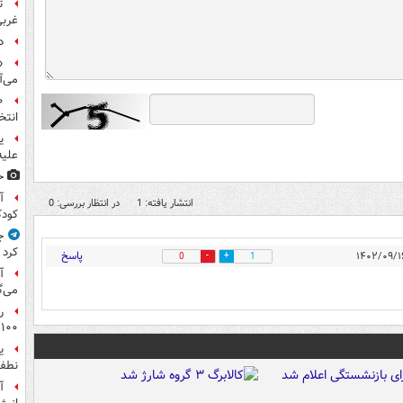
ت
غربی
د
«
می‌آ
انتخ
ی
علیه
ح
آ
انتشار یافته: 1
در انتظار بررسی: 0
کود
ج
کرد
پاسخ
0
1
آ
می‌گ
ر
۱۰۰میلیون تومان!
ی
نطفه
آ