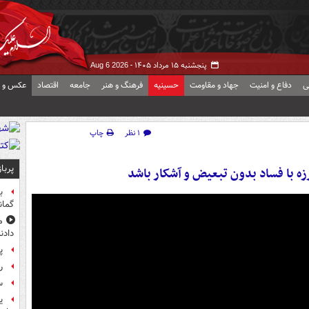
پنجشنبه ۱۵ مرداد ۱۴۰۵ -
Aug 6 2026
ی
دفاع و امنیت
جهاد و مقاومت
حسینیه
فرهنگ و هنر
جامعه
اقتصاد
عکس و ف
۱ نظر
چاپ
پربا
رزه با فساد بدون تبعیض و آشکار باشد
ب
گمان
م
دادن
پ
راز
س
ی