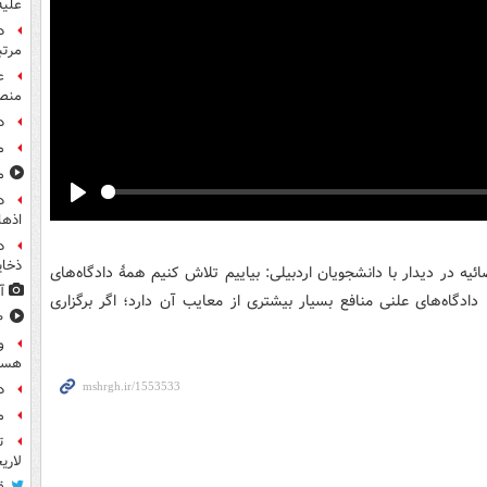
علیه
مرت
ع
منص
د
م
مشا
Play
اذها
د
ذخای
ه در دیدار با دانشجویان اردبیلی: بیاییم تلاش کنیم همهٔ دادگاه‌های
آ
ادگاه‌های علنی منافع بسیار بیشتری از معایب آن دارد؛ اگر برگزاری
۸۰۰ س
و
هست
د
م
ت
لاری