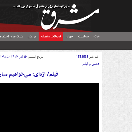
خانه
سیاست
جهان
تحولات منطقه
ورزش
شبکه‌های اجتماع
کد خبر
1553533
تاریخ انتشار:
۱۶ آذر ۱۴۰۲ - ۱۳:۰۵
عکس و فیلم
فیلم/ اژه‌ای: می‌خواهیم مبا