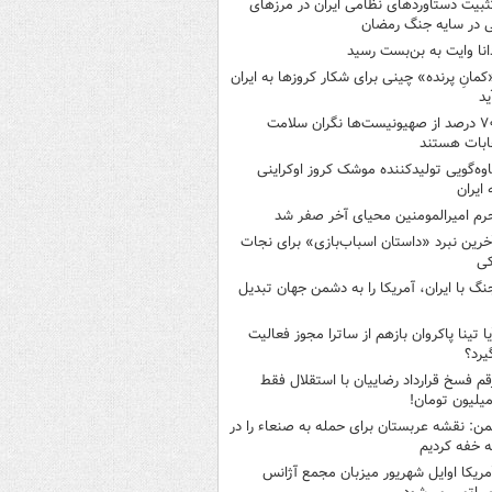
ثبیت دستاوردهای نظامی ایران در مرزهای
 در سایه جنگ رمضان
انا وایت به بن‌بست رسید
کمانِ پرنده» چینی برای شکار کروزها به ایران
ید
۷۰ درصد از صهیونیست‌ها نگران سلامت
ابات هستند
اوه‌گویی تولیدکننده موشک کروز اوکراینی
 ایران
رم امیرالمومنین محیای آخر صفر شد
خرین نبرد «داستان اسباب‌بازی» برای نجات
کی
نگ با ایران، آمریکا را به دشمن جهان تبدیل
یا تینا پاکروان بازهم از ساترا مجوز فعالیت
یرد؟
قم فسخ قرارداد رضاییان با استقلال فقط
من: نقشه عربستان برای حمله به صنعاء را در
 خفه کردیم
مریکا اوایل شهریور میزبان مجمع آژانس