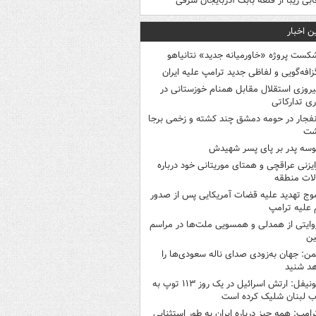
ابی زیبا از قلعه بابک آذربایجان شرقی
ن اخبار
کست پروژه «خاورمیانه جدید» نتانیاهو
زافه‌گویی و لفاظی جدید ترامپ علیه ایران
یروزی استقلال مقابل همنام خوزستانی در
ری تدارکاتی
نفجار در حومه دمشق چند کشته و زخمی برجا
شت
وسه‌ پدر بر پای پسر شهیدش
ایزنی عراقچی و همتای موریتانی خود درباره
لات منطقه
وج تهدید علیه قضات آمریکایی پس از صدور
علیه ترامپ
وایتی از همدلی و همسویی ملت‌ها در مراسم
ین
من: جهان به‌زودی صدای ناله سعودی‌ها را
د شنید
یونیفل: ارتش اسرائیل در یک روز ۱۱۳ توپ به
 لبنان شلیک کرده است
رامپ: همه چیز درباره ایران به طور استثنایی