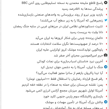
پاسخ قاطع ملیحه محمدی به نسخه تسلیم‌طلبی روی آنتن BBC
پرشدگی سدها به ۵۸درصد رسید
بازدید وزیر نیرو از روند برق‌رسانی به واحدهای صنعتی بازسازی‌شده
زنجیرهایی که آمریکا را به زیر سطح آب می‌کشند!
تثبیت دستاوردهای نظامی ایران در مرزهای غربی در سایه جنگ رمضان
دانا وایت به بن‌بست رسید
«کمانِ پرنده» چینی برای شکار کروزها به ایران می‌آید
۷۰ درصد از صهیونیست‌ها نگران سلامت انتخابات هستند
یاوه‌گویی تولیدکننده موشک کروز اوکراینی علیه ایران
حرم امیرالمومنین محیای آخر صفر شد
آخرین نبرد «داستان اسباب‌بازی» برای نجات کودکی
جنگ با ایران، آمریکا را به دشمن جهان تبدیل کرد
آیا تینا پاکروان بازهم از ساترا مجوز فعالیت می‌گیرد؟
رقم فسخ قرارداد رضاییان با استقلال فقط ۱۰۰میلیون تومان!
یمن: نقشه عربستان برای حمله به صنعاء را در نطفه خفه کردیم
آمریکا اوایل شهریور میزبان مجمع آژانس انرژی اتمی می‌شود
بازسازی پالایشگاه سوم پارس جنوبی کلید خورد
چالش بزرگ آمریکا در تأمین مهمات و موشک
نیروهای مسلح عراق به حال آماده‌باش درآمدند