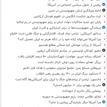
روایتی از تحول سیاسی اجتماعی در آمریکا!
ادامه ویرانگری ارتش صهیونیستی در جنین
ثبت سالروز شکست انگلیس در تقویم فوتبال آرژانتین
پایان دور جدید مذاکرات دولت لبنان و رژیم صهیونیستی در رم ایتالیا
درماندگی صهیونیست‌ها در برابر استراتژی و قدرت ایران
سناتور آمریکایی: ترامپ نماد فساد، اقتدارگرایی و جنگ طلبی است +فیلم
چرا آمریکا نمی‌تواند اراده خود را در تنگه هرمز به ایران تحمیل کند؟
آمریکا: از پرتاب موشکی کره شمالی مطلع هستیم
حضور کودکان اوتیسمی در مراسم جاماندگان اربعین
اعتراف رسانه عبری: مهاجرت شهرک‌نشینان ۵۰ درصد افزایش یافت
برزگر: همای سعادت روی دوش تارتار نشسته است
نیروهای مسلح یمن: تجمع مزدوران سعودی را هدف قرار دادیم
۶ دستاورد بزرگ ایران در ۱۶۰ روز رهبری رهبر انقلاب
جانسون: ترامپ از پیامدهای جنگ با ایران برای آمریکایی‌ها آگاه است
جان یک یهودی برابر ۱۰ میلیون انسان؟
رونمایی رئال مادرید از دیومانده
تجاوز نظامی مجدد رژیم صهیونیستی به سوریه
چرا آمریکا دیگر بازدارندگی پیشین را ندارد؟