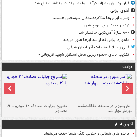
قرار بود ایران به زانو درآید، اما به ابرقدرت منطقه تبدیل شد!
آهوی ایرانی
ونس: ایرانی‌ها مذاکره‌کنندگان سرسختی هستند
دردسر جدید برای سرخپوشان
۸۰۰ سازۀ آمریکایی خاکستر شد
ماهواره ایرانی که از سد ابرها عبور می‌کند
قابی زیبا از قلعه بابک آذربایجان شرقی
تکذیب ادعای «نحوه ردزنی محل استقرار شهید لاریجانی»
حوادث
تصادف مرگبار در محور اهواز–شوش ۲
آتش‌سوزی در منطقه حفاظت‌شده
تشریح جزئیات تصادف ۱۲ خودرو با ۱۹
پا
دیزمار مهار شد
مصدوم
آخرین اخبار
کریدورهای شمالی و جنوبی تنگه هرمز حذف می‌شوند