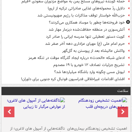
حمله کوبنده نیروهای مسلح یمن به مواضع مزدوران سعودی +فیلم
دلایل ردّ محموله‌های غذایی صادراتی ترکیه از اروپا
حزب‌الله خواستار توقف مذاکرات با رژیم صهیونیستی شد
خود فروخته‌ها چطور با موساد همکاری می‌کردند؟
آتش‌سوزی در منطقه حفاظت‌شده دیزمار مهار شد
کویت دستور تعطیلی تنها مدرسه ایرانی را صادر کرد
حرم امام علی (ع) مهیای عزاداری دهه آخر صفر شد
واکنش عالیشاه بعد از پیوستن به گل‌گهر
ادعای شبکه «الحدث» درباره ایجاد گذرگاه موقت در تنگه هرمز
تشریح جزئیات تصادف ۱۲ خودرو با ۱۹ مصدوم
لیونل مسی چگونه وارد باشگاه میلیاردها شد؟
افشای اقدامات غیراخلاقی فدراسیون فوتبال کره جنوبی برای داوران!
سلامت
اهمیت تشخیص زودهنگام بیماری‌های
ناگفته‌هایی از آمپول های لاغری؛ از