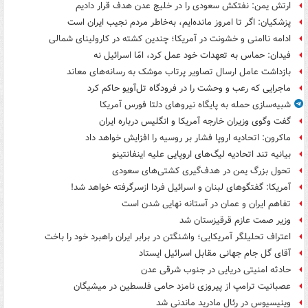
ارتش یمن: نفتکش سعودی را در خلیج عدن هدف قرار دادیم
پزشکیان: اگر تا امروز مانده‌ایم، به‌خاطر مردم نجیب ایران است
ادامه ناامنی و خشونت در آمریکا؛ چندین کشته در کارولینای شمالی
فیدان: حماس به تعهدات خود عمل کرد، امّا اسرائیل نه
بازداشت عامل ارسال تصاویر پرتاب موشک به رسانه‌های معاند
ماجرایی که رعب و وحشت را در فرودگاه تل‌آویو حاکم کرد
شبیه‌سازی حمله به پایگاه نیروهای دلتا فورس آمریکا
گفت وگوی وزیران خارجه آمریکا و انگلیس درباره ایران
ماکرون: اتحادیه اروپا فشار بر روسیه را افزایش خواهد داد
بیانیه تند اتحادیه لیگ‌های اروپایی علیه اینفانتینو
تحول بزرگ یمن در هدف‌گیری کشتی‌های سعودی
آمریکا: گفتگوهای لبنان و اسرائیل فردا ازسرگرفته خواهد شد!
تفاهم ایران و عمان در آستانه نهایی شدن است
وزیر صمت عازم قرقیزستان شد
اعتراف تحلیلگر آمریکایی؛ واشنگتن در برابر ایران راهبرد خود را باخت
آقای گل جام جهانی مقابل اسرائیل ایستاد
حادثه امنیتی دریایی در جنوب شرقی عدن
عصبانیت ترامپ از پیروزی نامزد حامی فلسطین در میشیگان
وینیسیوس در رئال مادرید ماندنی شد