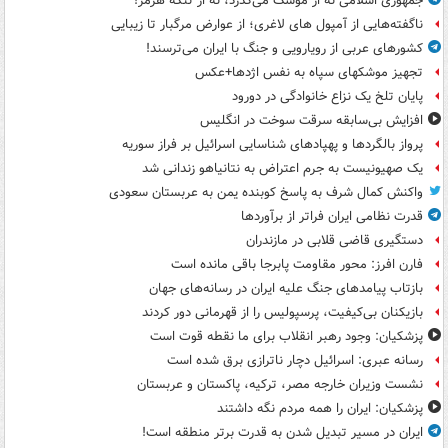
جمهوری اسلامی نه از موشک می‌گذرد، نه از تنگه هرمز!
ناگفته‌هایی از آمپول های لاغری؛ از عوارض مرگبار تا زیبایی
کشورهای عربی از رویارویی و جنگ با ایران می‌ترسند!
تجهیز موشکهای سپاه به نفس اژدها+عکس
پایان تلخ یک نزاع خانوادگی در دورود
افزایش بی‌سابقه سرقت سوخت در انگلیس
پرواز بالگردها و پهپادهای شناسایی اسرائیل بر فراز سوریه
یک صهیونیست به جرم اعتراض به نتانیاهو زندانی شد
واکنش کمال شرف به پاسخ کوبنده یمن به عربستان سعودی
قدرت نظامی ایران فراتر از برآوردها
دستگیری قاضی قلابی در مازندران
فارن افرز: محور مقاومت پابرجا باقی مانده است
بازتاب پیامدهای جنگ علیه ایران در رسانه‌های جهان
بازیکنان بی‌کیفیت، پرسپولیس را از قهرمانی دور کردند
پزشکیان: وجود رهبر انقلاب برای ما نقطه قوت است
رسانه عبری: اسرائیل دچار ناترازی برق شده است
نشست وزیران خارجه مصر، ترکیه، پاکستان و عربستان
پزشکیان: ایران را همه مردم نگه داشتند
ایران در مسیر تبدیل شدن به قدرت برتر منطقه است!