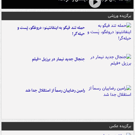
برگزیده ورزشی
حمله تند فیگو به اینفانتینو: دروغگو، پَست‌ و
حیله‌گر!
جنجال جدید نیمار در برزیل +فیلم
رامین رضاییان رسماً از استقلال جدا شد
برگزیده عکس