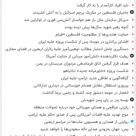
باید افراد کارآمدتر را به کار گرفت
حامیان فلسطین در مکزیک پرچم اسرائیل را به آتش کشیدند
دبیرکل سازمان ملل باز هم خواستار آتش‌بس فوری در اوکراین شد
آنچه رهبر شهید سال‌ها پیش دیده بودند
حمایت هلندی‌ها از مظلومیت فلسطین +فیلم
افشای برکناری در موساد پس از شکست پروژه علیه ایران
دستگیری عامل انتشار مطالب توهین‌آمیز علیه زائران اربعین در فضای مجازی
روایت تکان‌دهنده دانش‌آموز مینابی از جنایت آمریکا
هدف قرار گرفتن اتاق‌ فرماندهی مزدوران عربستان در یمن
شکست پروژه «خاورمیانه جدید» نتانیاهو
گزافه‌گویی و لفاظی جدید ترامپ علیه ایران
پیروزی استقلال مقابل همنام خوزستانی در دیداری تدارکاتی
انفجار در حومه دمشق چند کشته و زخمی برجا گذاشت
بوسه‌ پدر بر پای پسر شهیدش
رایزنی عراقچی و همتای موریتانی خود درباره تحولات منطقه
موج تهدید علیه قضات آمریکایی پس از صدور حکم علیه ترامپ
روایتی از همدلی و همسویی ملت‌ها در مراسم اربعین
یمن: جهان به‌زودی صدای ناله سعودی‌ها را خواهد شنید