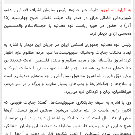
به گزارش مشرق
، «لیث جبر حمزه» رئیس سازمان اشراف قضائی و عضو
شورای‌عالی قضائی عراق در صدر یک هیئت قضائی صبح چهارشنبه (۱۵
آذر) با حضور در حوزه ریاست قوه قضائیه با حجت‌الاسلام والمسلمین
محسنی اژه‌ای دیدار کرد.
رئیس قوه قضائیه جمهوری اسلامی ایران در جریان این دیدار با اشاره به
ابعاد مختلف جنایات وحشیانه صهیونیست‌ها علیه مردم مظلوم غزه، اظهار
کرد: امروز متأسفانه غزه و مردم مظلوم و مقتدر فلسطین، تحت شدیدترین
جنایت‌های ضدبشری هستند؛ رژیم غاصب صهیونیستی با حمایت آمریکا و
برخی دوّل غربی، شبانه‌روز مشغول نسل‌کُشی و جنایت‌های ضدبشری است
و سلاح‌ها و جنگ‌افزارها و بمب‌های بسیار مخرب و بزرگ را بر سر مردم،
غیرنظامیان، زنان و کودکان غزه می‌ریزد.
وی با اشاره به سبقه جنایتکاری صهیونیست‌ها، گفت: جنایات فجیعی که
اکنون رژیم غاصب در غزه مرتکب می‌شود، مختص امروز نیست، آن‌ها
بیش از ۷۰ سال است که به جنایتکاری اشتغال دارند و در این عرصه از
هیچ جنایتی در حق مردم فلسطین مضایقه نداشته‌اند؛ این جانیان اشغالگر،
دهه‌هاست مردم فلسطین را تحت شکنجه قرار می‌دهند و آن‌ها را در