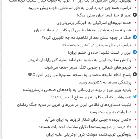
یونیفل: ارتش اسرائیل در یک روز ۱۱۳ توپ به جنوب لبنان شلیک کرده است
ترامپ: همه چیز درباره ایران به طور استثنایی خوب پیش می‌رود
عبور از خط قرمز ایران یعنی مرگ!
حمله نیروهای اسرائیلی به خبرنگار پرس‌تی‌وی
«ضربه مغزی» شدن صدها نظامی آمریکایی در حملات ایران
جنگ در جبهه لبنان بعد از تفاهم‌نامه چه تغییری کرده؟
ترامپ در حال سوختن در آتشی خودساخته
ایران را تست نکنید! جاده‌ی خشم ایران!
واکنش سفارت ایران به بیانیه مغرضانه نمایندگان پارلمان اتریش
کریدورهای شمالی و جنوبی تنگه هرمز حذف می‌شوند
پاسخ قاطع ملیحه محمدی به نسخه تسلیم‌طلبی روی آنتن BBC
پرشدگی سدها به ۵۸درصد رسید
بازدید وزیر نیرو از روند برق‌رسانی به واحدهای صنعتی بازسازی‌شده
زنجیرهایی که آمریکا را به زیر سطح آب می‌کشند!
تثبیت دستاوردهای نظامی ایران در مرزهای غربی در سایه جنگ رمضان
دانا وایت به بن‌بست رسید
«کمانِ پرنده» چینی برای شکار کروزها به ایران می‌آید
۷۰ درصد از صهیونیست‌ها نگران سلامت انتخابات هستند
یاوه‌گویی تولیدکننده موشک کروز اوکراینی علیه ایران