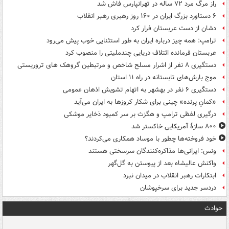
راز مرگ مرد ۷۲ ساله در تهرانپارس فاش شد
۶ دستاورد بزرگ ایران در ۱۶۰ روز رهبری رهبر انقلاب
دشان از دست عربستان فرار کرد
ترامپ: همه چیز درباره ایران به طور استثنایی خوب پیش می‌رود
عربستان فرمانده ائتلاف دریایی چندملیتی را منصوب کرد
دستگیری ۸ نفر از اشرار مسلح شاخص و مرتبطین گروهک های تروریستی
موج بارش‌های تابستانه در راه ۱۱ استان
دستگیری ۶ نفر در بهشهر به اتهام تشویش اذهان عمومی
«کمانِ پرنده» چینی برای شکار کروزها به ایران می‌آید
درگیری لفظی ترامپ و هگزث بر سر کمبود ذخایر موشکی
۸۰۰ سازۀ آمریکایی خاکستر شد
خود فروخته‌ها چطور با موساد همکاری می‌کردند؟
ونس: ایرانی‌ها مذاکره‌کنندگان سرسختی هستند
واکنش عالیشاه بعد از پیوستن به گل‌گهر
ابتکارات رهبر انقلاب در میدان نبرد
دردسر جدید برای سرخپوشان
حوادث