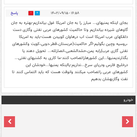
پاسخ
۱۶:۵۸ - ۱۴۰۲/۰۹/۱۵
7
0
بجای اینکه یمنیهای... مبارز را به جان امریکا غول بیاندازیم-بهتره به جان
گاوهای شیرده بیاندازیم وتا حاکمیت کشورهای عربی نفتی وگازی دست
دلقکهای عرب امریکا است اب درهاوان کوبیدن هست-باید به امریکا
،روسیه وچین بگوئیم-اگر حاکمیت(عربستان،قطر،دوبی،کویت وکشورهای
نفتی گازی عرب)رابه یمن،حشدالشعبی،انصارلله... تحویل دهند یا
بگذارندیمنیها...این کشورهاراتصاحب کنند-ما کاری به کشنیهای نفتی...
درخلیج فارس ودریای سرخ...نداریم-یااینکه یمنیها...خودشان این
کشورهای عربی راتصاحب میکنند وانوقت هست که باید التماس کنند تا
نفت وگازبهشان بدهیم
خودرو