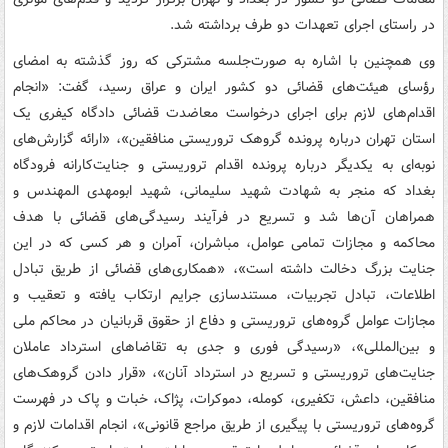
در راستای اجرای تعهدات دو طرف برداشته شد.
وی همچنین با اشاره به صورت‌جلسه مشترکی که روز گذشته به امضای
رؤسای هیئت‌های قضائی دو کشور ایران و عراق رسید، گفت: «انجام
اقدام‌های لازم برای اجرای درخواست معاضدت قضائی دادگاه کیفری یک
استان تهران درباره پرونده گروهک تروریستی منافقین»، «ارائه گزارش‌های
نوبه‌ای به یکدیگر درباره پرونده اقدام تروریستی و جنایت‌کارانه فرودگاه
بغداد که منجر به شهادت شهید سلیمانی، شهید ابومهدی المهندس و
همراهان آن‌ها شد و تسریع در فرآیند رسیدگی‌های قضائی با هدف
محاکمه و مجازات تمامی عوامل، مباشران، آمران و هر کسی که در این
جنایت بزرگ دخالت داشته است»، «همکاری‌های قضائی از طریق تبادل
اطلاعات، تبادل تجربیات، مستندسازی جرایم ارتکاب یافته و تعقیب و
مجازات عوامل گروه‌های تروریستی و دفاع از حقوق قربانیان در محاکم ملی
و بین‌المللی»، «رسیدگی فوری و جدی به تقاضاهای استرداد عاملان
جنایت‌های تروریستی و تسریع در استرداد آنان»، «قرار دادن گروهک‌های
منافقین، داعش، تکفیری، کومله، دموکرات، پژاک، خبات و پاک در فهرست
گروه‌های تروریستی با پیگیری از طریق مراجع قانونی»، انجام اقدامات لازم و