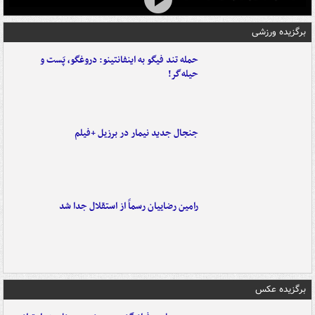
برگزیده ورزشی
حمله تند فیگو به اینفانتینو: دروغگو، پَست‌ و
حیله‌گر!
جنجال جدید نیمار در برزیل +فیلم
رامین رضاییان رسماً از استقلال جدا شد
برگزیده عکس