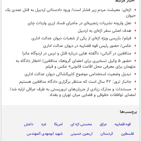
اخبار مرتبط
اژه‌ای: معیشت مردم زیر فشار است/ ورود دادستانی اردبیل به قتل عمدی یک
حیوان
نعل وارونه نشریات زنجیره‌ای در ماجرای فساد ارزی واردات چای
هدف اصلی سفر اژه‌ای به اردبیل
فیلم/ بازرسی ویژه اژه‌ای از یکی از شعبات دیوان عدالت اداری
عکس/ حضور رئیس قوه قضاییه در دیوان عدالت اداری
منافقین در آلبانی؛ ناگفته ‎هایی درباره قتل و ترس در اردوگاه مانزا
حضور ۵ وکیل تسخیری برای اعضای گروهک منافقین/ اخطار دادگاه به
متهمان برای معرفی محل اقامت قانونی+ عکس و فیلم
تبدیل وضعیت استخدامی موضوع کثیرالشاکی دیوان عدالت اداری
جانباز ترور: ۴۲ سال است که منتظر برگزاری دادگاه منافقین هستیم
مستندات و مدارک زیادی از جریان‌های تروریستی به طرف عراقی ارایه شد/
امضای توافقات حقوقی و قضایی میان تهران و بغداد
برچسب‌ها
قوه قضاییه
عراق
محسنی اژه ای
امریکا
غزه
داعش
فلسطین
کردستان
اربعین حسینی
شهید ابومهدی المهندس