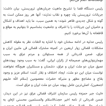
رئیس دستگاه قضا با تشریح ماهیت جریان‌های تروریستی، بیان داشت:
جریانات تروریستی یک چهره و نقاب ندارند؛ آنها هر روز ممکن است به
گونه و شکل جدیدی ظاهر شوند؛ به همین سبب، ما باید اهداف و اَشکال
و حامیان این جریانات را با اشراف و جامعیت بشناسیم تا بتوانیم به موقع و
قاطعانه با آن‌ها برخورد کنیم.
رئیس عدلیه در ادامه سخنان خود با اشاره به التفات نظر به مقوله کاهش
مشکلات قضائی زوار اربعین در کمیته مشترک قضائی فی مابین ایران و
عراق، ضمن قدردانی از همه مسئولان و مردم عراق به سبب
مهمان‌نوازی‌های صمیمانه از زائران ایرانی، گفت: به سبب وجود پیوندهای
عمیق میان دو ملت ایران و عراق، دشمنان و مستکبران هیچگاه نخواهند
توانست میان این دو ملت، ایجاد اختلاف و نِقار کنند؛ اسلام عزیز و وجود
بقاع و مضاجع مطهر و متبرکه حضرات معصومین (سلام الله علیهم
اجمعین)، اصلی‌ترین عامل پیوند میان دو ملت ایران و عراق است.
«لیث جبر حمزه» رئیس سازمان اشراف قضائی عراق نیز در این دیدار،
ضمن قدردانی از نامه اخیر حجت‌الاسلام والمسلمین محسنی اژه‌ای به
شورای عالی قضائی عراق، اظهار کرد: نامه رئیس قوه قضائیه جمهوری