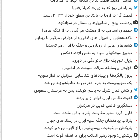
افزایش مجدد قیمت بنزین نتیجه ابهام در مذاکرات
به یاد آن روز که به زیارت کربلا رفتی!
قیمت گاز در اروپا به بالاترین سطح خود از ۲۰۲۳ رسید
برداشت برنج از شالیزارهای شمال در سوادکوه
جمهوری اسلامی نه از موشک می‌گذرد، نه از تنگه هرمز!
ناگفته‌هایی از آمپول های لاغری؛ از عوارض مرگبار تا زیبایی
کشورهای عربی از رویارویی و جنگ با ایران می‌ترسند!
تجهیز موشکهای سپاه به نفس اژدها+عکس
پایان تلخ یک نزاع خانوادگی در دورود
افزایش بی‌سابقه سرقت سوخت در انگلیس
پرواز بالگردها و پهپادهای شناسایی اسرائیل بر فراز سوریه
یک صهیونیست به جرم اعتراض به نتانیاهو زندانی شد
واکنش کمال شرف به پاسخ کوبنده یمن به عربستان سعودی
قدرت نظامی ایران فراتر از برآوردها
دستگیری قاضی قلابی در مازندران
فارن افرز: محور مقاومت پابرجا باقی مانده است
بازتاب پیامدهای جنگ علیه ایران در رسانه‌های جهان
بازیکنان بی‌کیفیت، پرسپولیس را از قهرمانی دور کردند
پزشکیان: وجود رهبر انقلاب برای ما نقطه قوت است