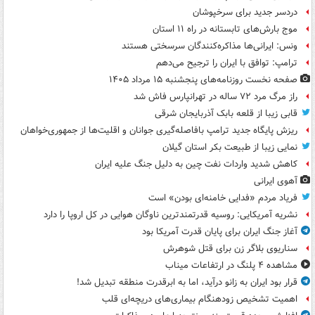
دردسر جدید برای سرخپوشان
موج بارش‌های تابستانه در راه ۱۱ استان
ونس: ایرانی‌ها مذاکره‌کنندگان سرسختی هستند
ترامپ: توافق با ایران را ترجیح می‌دهم
صفحه نخست روزنامه‌های پنجشنبه ۱۵ مرداد ۱۴۰۵
راز مرگ مرد ۷۲ ساله در تهرانپارس فاش شد
قابی زیبا از قلعه بابک آذربایجان شرقی
ریزش پایگاه جدید ترامپ بافاصله‌گیری جوانان و اقلیت‌ها از جمهوری‌خواهان
نمایی زیبا از طبیعت بکر استان گیلان
کاهش شدید واردات نفت چین به دلیل جنگ علیه ایران
آهوی ایرانی
فریاد مردم «فدایی خامنه‌ای بودن» است
نشریه آمریکایی: روسیه قدرتمندترین ناوگان هوایی در کل اروپا را دارد
آغاز جنگ ایران برای پایان قدرت آمریکا بود
سناریوی بلاگر زن برای قتل شوهرش
مشاهده ۴ پلنگ در ارتفاعات میناب
قرار بود ایران به زانو درآید، اما به ابرقدرت منطقه تبدیل شد!
اهمیت تشخیص زودهنگام بیماری‌های دریچه‌ای قلب