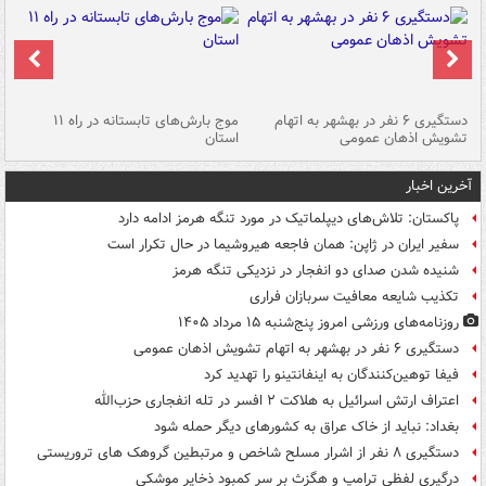
دستگیری ۶ نفر در بهشهر به اتهام
موج بارش‌های تابستانه در راه ۱۱
تشویش اذهان عمومی
استان
فا
آخرین اخبار
پاکستان: تلاش‌های دیپلماتیک در مورد تنگه هرمز ادامه دارد
سفیر ایران در ژاپن: همان فاجعه هیروشیما در حال تکرار است
شنیده شدن صدای دو انفجار در نزدیکی تنگه هرمز
تکذیب شایعه معافیت سربازان فراری
روزنامه‌های ورزشی امروز پنج‌شنبه ۱۵ مرداد ۱۴۰۵
دستگیری ۶ نفر در بهشهر به اتهام تشویش اذهان عمومی
فیفا توهین‌کنندگان به اینفانتینو را تهدید کرد
اعتراف ارتش اسرائیل به هلاکت ۲ افسر در تله انفجاری حزب‌الله
بغداد: نباید از خاک عراق به کشورهای دیگر حمله شود
دستگیری ۸ نفر از اشرار مسلح شاخص و مرتبطین گروهک های تروریستی
درگیری لفظی ترامپ و هگزث بر سر کمبود ذخایر موشکی