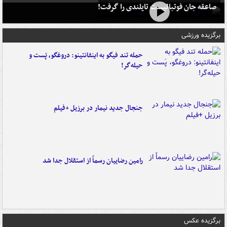
صاعقه جان فوتبالیست تایلندی را گرفت!
برگزیده ورزشی
حمله تند فیگو به اینفانتینو: دروغگو، پَست‌ و
حیله‌گر!
جنجال جدید نیمار در برزیل +فیلم
رامین رضاییان رسماً از استقلال جدا شد
برگزیده عکس