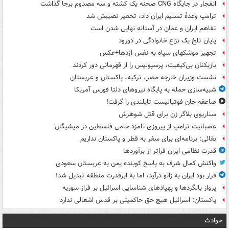
انفجار در جایگاه CNG صحنه یک کشته و سه مصدوم برجا گذاشت
ترامپ وعدۀ تسلیم ایران داد، تحقیر نصیبش شد
تفاهم ایران و عمان در آستانه نهایی شدن است
پایان تلخ یک نزاع خانوادگی در دورود
تجهیز موشکهای سپاه به نفس اژدها+عکس
بازیکنان بی‌کیفیت، پرسپولیس را از قهرمانی دور کردند
نشست وزیران خارجه مصر، ترکیه، پاکستان و عربستان
شبیه‌سازی حمله به پایگاه نیروهای دلتا فورس آمریکا
صاعقه جان فوتبالیست تایلندی را گرفت!
سناریوی بلاگر زن برای قتل شوهرش
عصبانیت ترامپ از پیروزی نامزد حامی فلسطین در میشیگان
بقائی: برنامه‌ای برای سفر به قطر و پاکستان نداریم
قدرت نظامی ایران فراتر از برآوردها
واکنش کمال شرف به پاسخ کوبنده یمن به عربستان سعودی
قرار بود ایران به زانو درآید، اما به ابرقدرت منطقه تبدیل شد!
پرواز بالگردها و پهپادهای شناسایی اسرائیل بر فراز سوریه
پاکستان: اسرائیل هیچ حق حاکمیتی بر قدس اشغالی ندارد
حوادث