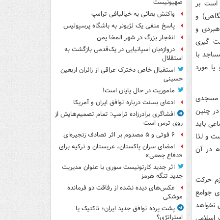
صهیونیست
 است بر
واکنش بقائی به خیالبافی ترامپ
گاهی) و
پاسخ منفی یک لژیونر به باشگاه پرسپولیس
هبردی و
انفجار بزرگ در شهر المخا یمن
هت گیری
دروازه‌بان اسپانیایی در یک‌قدمی بازگشت به
ساجد با
استقلال
یا مورد
استقبال خاص دخترک عراقی از زائران اربعین
حسینی
ماموریت در حال پایان است!
گ مسجدی
ادعای بسنت درباره توافق ایران و آمریکا
در چنین
افشاگری برادرزاده ترامپ: تمام تصمیم‌هایش از
اعی باید
روی ترس است
۶ فوتی و ۵ مصدوم بر اثر تصادف زنجیره‌ای
ت و لذا
امضای سران پاکستان، عربستان و ترکیه برای
ه در آن
«دفاع جمعی»
اثر جدید کارتونیست سوری با عنوان مدیریت
جدید تنگه هرمز
زم حرکت
عکس‌های دیده نشده از رفاقت دو فرمانده‌
ای جوامع
موشکی
 نخواهد
پشت پرده توافق جدید ایران؛ تاکتیک یا
 اسلامی
استراتژی؟