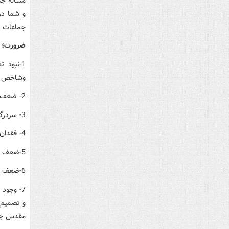
مسأله جن
و شما در 
جماعات مساجد
ضرورت؛
1-نبود
وشاخص ها
2- ضعف در رویکرد انقلابی و جهادی و مقاومتی به مساجد.
3- سردرگمی در مدیریت راهبردی مساجد، (وجود مدعیان و متولیان گوناگون و مختلف).
4- فقدان شبکه سازی موثر و هم افزا میان مساجد کشور و مساجد جهان اسلام.
5-ضعف درارتباط اثر بخش و هم افزا بین مسجد و خانواده و مدرسه با رویکرد محله محوری.
6-ضعف در پاسخگو بودن مساجد به ابهامات و مسائل مختلف آحاد مردم بویژه نسل جوان.
7- وجود
و تصمیم 
مقدس جمه