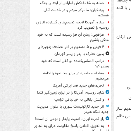
 چیزها،
حمله به ۱۵ نفتکش‌ اماراتی از ابتدای جنگ
 با ائمه
پزشکیان: ما نوکر مردم و در خدمت آنان
هستیم
سنای آمریکا لایحه تحریم‌های گسترده انرژی
روسیه را تصویب کرد
عراقچی: زمان آن فرا رسیده است که به خود
ی ارکان
متکی باشیم
۶ فوتی و ۵ مصدوم بر اثر تصادف زنجیره‌ای
بدون تعارف با پدر و پسر قهرمان
ترامپ التماس‌کننده توافقی است که خود
ویران کرد
معادله محاصره در برابر محاصره را ادامه
می‌دهیم
تحریم‌های جدید ضد ایرانی آمریکا
شاید روسیه، آمریکا را در ایران زمین‌گیر کند!
واکنش بقائی به خیالبافی ترامپ
اثر جدید کارتونیست سوری با عنوان مدیریت
میم ساز
جدید تنگه هرمز
سی نظام
راز قدرت ایران، امنیت پایدار و بومی آن است!
به تعویق افتادن پاسخ مقاومت عراق به تجاوز