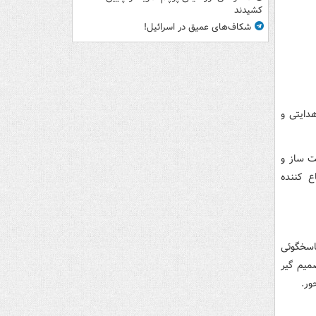
کشیدند
شکاف‌های عمیق در اسرائیل!
دایتی و
ت ساز و
ع کننده
اسخگوئی
میم گیر
ور.