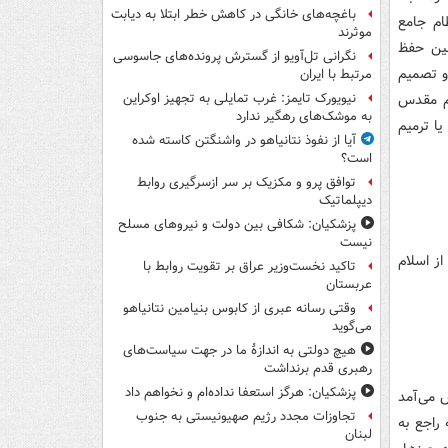
باغچه‌های خانگی در کاهش خطر ابتلا به دیابت
ام جامع
موثرند
عین حفظ
نگرانی تل‌آویو از گسترش پرونده‌های جاسوسی
 و تصمیم
مرتبط با ایران
ام مقدس
نیویورک تایمز: غرب تمایلی به تجهیز اوکراین
به موشک‌های رهگیر ندارد
یا ترمیم
آیا از نفوذ نتانیاهو در واشنگتن کاسته شده
است؟
توافق پرو و مکزیک بر سر ازسرگیری روابط
دیپلماتیک
پزشکیان: شکافی بین دولت و نیروهای مسلح
نیست
ز اسلام
تاکید نخست‌وزیر عراق بر تقویت روابط با
عربستان
وقتی رسانه عبری از کابوس بنیامین نتانیاهو
می‌گوید
هیچ دولتی به اندازۀ ما در جهت سیاست‌های
رهبری قدم برنداشت
پزشکیان: هرگز استعفا نداده‌ام و نخواهم داد
ش می‌آمد
تجاوزات مجدد رژیم صهیونیستی به جنوب
راجع به
لبنان