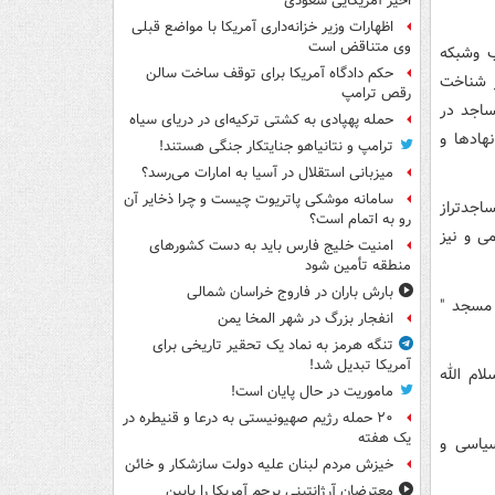
اخیر آمریکایی سعودی
اظهارات وزیر خزانه‌داری آمریکا با مواضع قبلی
وی متناقض است
ب وشبکه
حکم دادگاه آمریکا برای توقف ساخت سالن
ر شناخت
رقص ترامپ
ساجد در
حمله پهپادی به کشتی ترکیه‌ای در دریای سیاه
هادها و
ترامپ و نتانیاهو جنایتکار جنگی هستند!
میزبانی استقلال در آسیا به امارات می‌رسد؟
سامانه موشکی پاتریوت چیست و چرا ذخایر آن
اجدتراز
رو به اتمام است؟
ی و نیز
امنیت خلیج فارس باید به دست کشورهای
منطقه تأمین شود
بارش باران در فاروج خراسان شمالی
 مسجد "
انفجار بزرگ در شهر المخا یمن
تنگه هرمز به نماد یک تحقیر تاریخی برای
آمریکا تبدیل شد!
ام الله
ماموریت در حال پایان است!
۲۰ حمله رژیم صهیونیستی به درعا و قنیطره در
یک هفته
سیاسی و
خیزش مردم لبنان علیه دولت سازشکار و خائن
معترضان آرژانتینی پرچم آمریکا را پایین