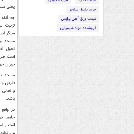
آهنگ جدید
مزایده خودرو
یعنی مسا
خرید بلیط استخر
چه آنکه 
قیمت ورق آهن پرایس
تربیت اسل
فروشنده مواد شیمیایی
سنگر اصل
مسجد ترا
تحول آفر
است ضرور
جبران خوا
مسجد ترا
(فردی و ا
و تعالی 
باشد.
در واقع 
جامعه در
امّت و ا
می تواند