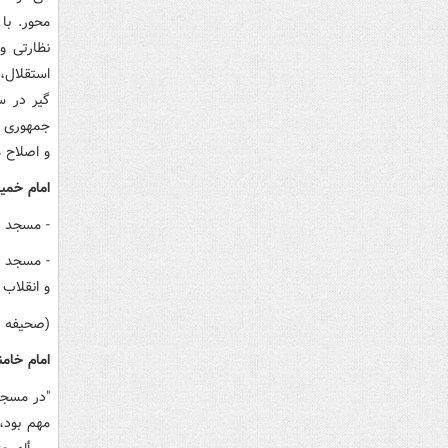
محور. با
نظارتی و
استقلال، 
گیر در س
جمهوری اس
و اصلاح م
امام خمین
- مسجد م
- مسجد س
و انقلاب ر
(صحیفه نور، ج
امام خامنه
"در مسجد 
مهم بود،