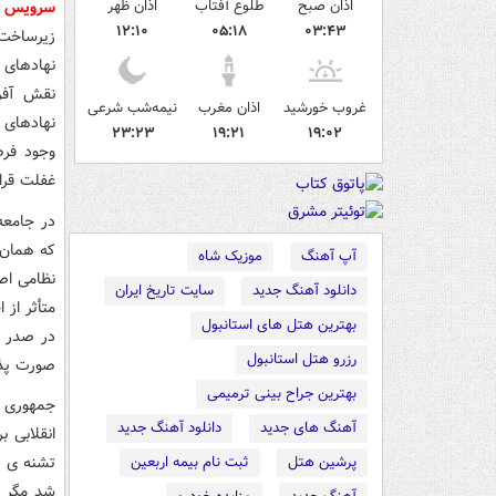
اذان صبح
طلوع آفتاب
اذان ظهر
سرویس د
۱۲:۱۰
۰۵:۱۸
۰۳:۴۳
زیرساخت‌
نهادهای 
نقش آفری
غروب خورشید
اذان مغرب
نیمه‌شب شرعی
نهادهای 
۲۳:۲۳
۱۹:۲۱
۱۹:۰۲
وجود فرص
غفلت قرا
در جامعه
که همان 
آپ آهنگ
موزیک شاه
نظامی اصا
دانلود آهنگ جدید
سایت تاریخ ایران
متأثر از
بهترین هتل های استانبول
در صدر ا
رزرو هتل استانبول
صورت پذی
بهترین جراح بینی ترمیمی
جمهوری ا
آهنگ های جدید
دانلود آهنگ جدید
انقلابی ب
تشنه ی ع
پرشین هتل
ثبت نام بیمه اربعین
شد مگر ب