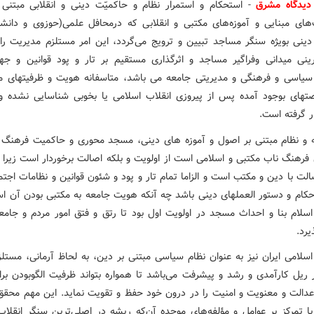
یدگاه مشرق
- استحکام و استمرار نظام و حاکمیّت دینی و انقلابی مبتنی
های مبنایی و آموزه‌های مکتبی و انقلابی که درمحافل علمی(حوزوی و دانش
دینی بویژه سنگر مساجد تبیین و ترویج می‌گردد، این امر مستلزم مدیریت را
نی میدانی وفراگیر مساجد و اثرگذاری مستقیم بر تار و پود قوانین و ج
سیاسی و فرهنگی و مدیریتی جامعه می باشد، متاسفانه هویت و ظرفیتهای م
تهای بوجود آمده پس از پیروزی انقلاب اسلامی یا بخوبی شناسایی نشده و 
ر گرفته است.
 و نظام مبتنی بر اصول و آموزه های دینی، مسجد محوری و حاکمیت فرهن
فرهنگ ناب مکتبی و اسلامی است از اولویت و بلکه اصالت برخوردار است زیرا 
لت با دین و مکتب است و الزاما تمام تار و پود و شئون قوانین و نظامات اجتم
 احکام و دستور العملهای دینی باشد چه آنکه هویت جامعه به مکتبی بودن آن اس
سلام بنا و احداث مسجد در اولویت اول بود تا رتق و فتق امور مردم و جامع
رد.
سلامی ایران نیز به‌ عنوان نظام سیاسی مبتنی بر دین، به لحاظ آرمانی، مستل
ر ریل کارآمدی و رشد و پیشرفت می‌باشد تا همواره بتواند ظرفیت الگوبودن بر
دالت و معنویت و امنیت را در درون خود حفظ و تقویت نماید. این مهم محقق
ا تمرکز بر عوامل و مؤلفه‌های موجده آن‌که ریشه در اصلی‌ترین سنگر انقلاب