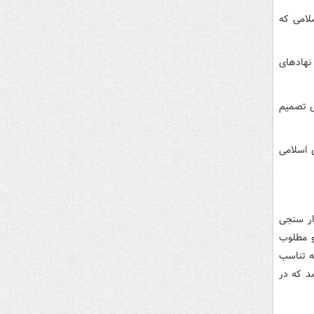
لامی که
نهادهای
ی تصمیم
 اسلامی
ار سنجی
و مطلوب
یجه با احصای 10 کارویژه و 40 کارکرد به تناسب
د که در