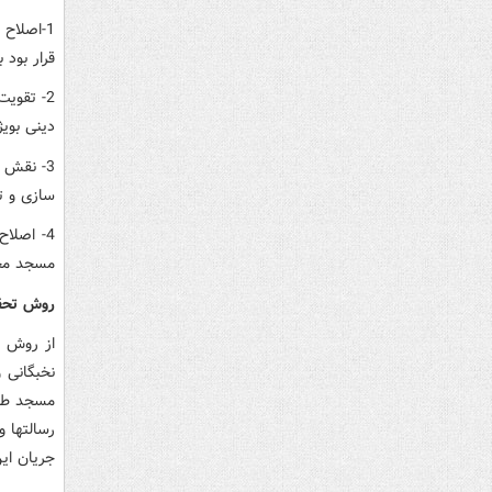
1-اصلاح
قرار بود 
2- تقوی
دینی بوی
3- نقش 
سازی و ت
4- اصلا
مسجد محو
روش تحق
از روش آ
نخبگانی 
رسالتها 
جریان این