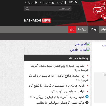
RSS
آرشیو
تماس با ما
دربارهٔ ما
MASHREGH
NEWS
یلم
دیدگاه
پیوندها
بازار
اپ
پربازدیدترین ها
تصاویر جدید از پهپادهای منهدم‌شده آمریکا
توسط سپاه
چرا محمد صلاح ترکیه را به عربستان و آمریکا
ترجیح داد
گربه جریان برق شهرستان فریمان را قطع کرد
ترامپ سوئیس را تهدید کرد
شاید روسیه، آمریکا را در ایران زمین‌گیر کند!
درگیر شدن گردشگر اسپانیایی با نظامی