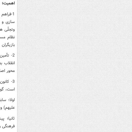
اهمیت؛
1-فراهم
سازی و ز
وتجلّی ه
نظام مسا
بازیگران 
2- تأمی
انقلاب ب
محور اصل
3- کانو
است، گواه
اولا؛ سا
علیهم) و 
ثانیا؛ پ
فرهنگی و 