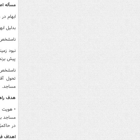
مسأله اص
ابهام در 
بدلیل ابه
نامشخص ب
نبود زمی
پیش برند
نامشخص ب
تحول آفر
مساجد.
هدف راهب
• هویت ب
مساجد به
در حاکمی
اهداف فر