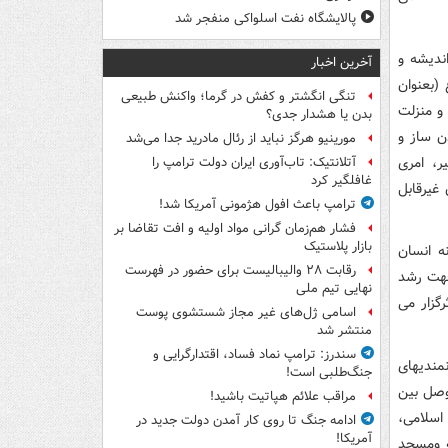
پالایشگاه نفت اسلواکی منفجر شد
ندیشه و
آخرین اخبار
 (بعنوان
تنگی انگشتر و کفش در گرما؛ واکنش طبیعی
و منزلت
بدن یا هشدار جدی؟
ن ساز و
مورینیو هرگز نباید از رئال مادرید جدا می‌شد
ر، امری
آتلانتیک: تاب‌آوری ایران دولت ترامپ را
غافلگیر کرد
غیرقابل
ترامپ باعث افول هژمونی آمریکا شد!
فشار هم‌زمان گرانی مواد اولیه و افت تقاضا بر
بازار پلاستیک
ه انسان
رقابت ۲۸ والیبالیست برای حضور در فهرست
 جهت رشد
نهایی تیم ملی
گزار می
اسامی ژل‌های غیر مجاز شستشوی پوست
منتشر شد
سندرز: ترامپ نماد فساد، اقتدارگرایی و
مندیهای
جنگ‌طلبی است!
وصل بین
مراقب علائم هپاتیت باشید!
اسلامی،
ادامه جنگ تا روی کار آمدن دولت جدید در
آمریکا!
ه ومسجد