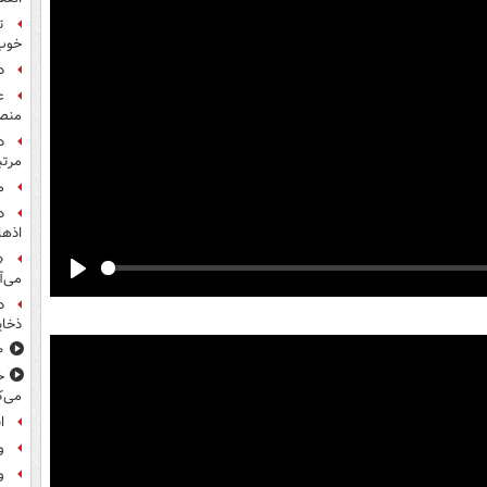
ت
خوب
د
ع
منص
مرت
م
اذها
«
می‌آ
Play
د
ذخای
۸۰۰ س
خ
می‌ک
ا
و
و