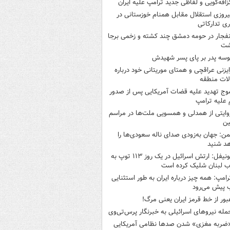
زافه‌گویی و لفاظی جدید ترامپ علیه ایران
یروزی استقلال مقابل همنام خوزستانی در
ری تدارکاتی
نفجار در حومه دمشق چند کشته و زخمی برجا
شت
وسه‌ پدر بر پای پسر شهیدش
ایزنی عراقچی و همتای موریتانی خود درباره
لات منطقه
وج تهدید علیه قضات آمریکایی پس از صدور
علیه ترامپ
وایتی از همدلی و همسویی ملت‌ها در مراسم
ین
من: جهان به‌زودی صدای ناله سعودی‌ها را
د شنید
یونیفل: ارتش اسرائیل در یک روز ۱۱۳ توپ به
 لبنان شلیک کرده است
رامپ: همه چیز درباره ایران به طور استثنایی
 پیش می‌رود
بور از خط قرمز ایران یعنی مرگ!
مله نیروهای اسرائیلی به خبرنگار پرس‌تی‌وی
ضربه مغزی» شدن صدها نظامی آمریکایی