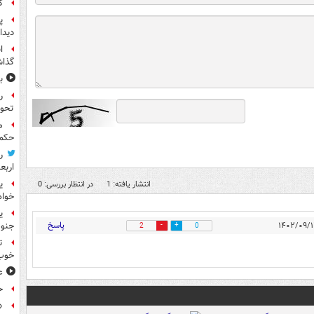
گ
پ
دیدا
ا
گذا
ب
ر
تحو
م
حکم 
ر
اربع
ی
انتشار یافته: 1
در انتظار بررسی: 0
خواه
پاسخ
جنوب
2
0
ت
خوب
ع
ح
«