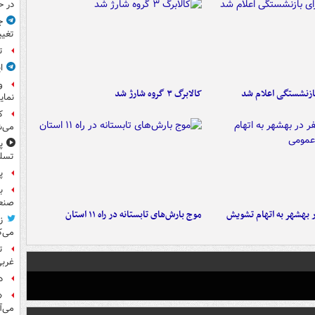
در ح
ج
تغیی
ت
ا
و
ازنشستگی اعلام شد
کالابرگ ۳ گروه شارژ شد
نمای
ک
می‌ش
پ
تسلی
پر
ب
صنعت
۶ نفر در بهشهر به اتهام تشویش
موج بارش‌های تابستانه در راه ۱۱ استان
ز
می‌ک
ت
غربی
د
«
می‌آ