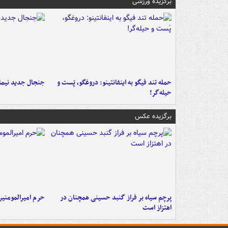
برگزیده ورزشی
حمله تند فیگو به اینفانتینو: دروغگو، پَست‌ و
جنجال جدید نیمار
حیله‌گر!
برگزیده عکس
پرچم سیاه بر فراز گنبد حسینی همچنان در
حرم امیرالمومنی
اهتزاز است