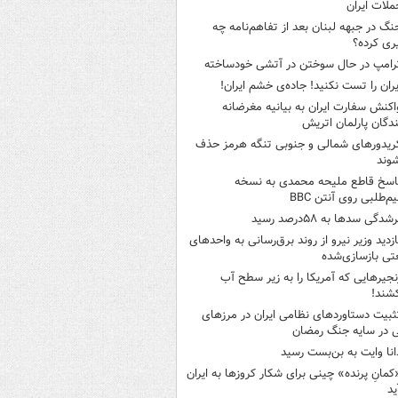
ملات ایران
نگ در جبهه لبنان بعد از تفاهم‌نامه چه
ری کرده؟
رامپ در حال سوختن در آتشی خودساخته
یران را تست نکنید! جاده‌ی خشم ایران!
اکنش سفارت ایران به بیانیه مغرضانه
ندگان پارلمان اتریش
ریدورهای شمالی و جنوبی تنگه هرمز حذف
وند
اسخ قاطع ملیحه محمدی به نسخه
م‌طلبی روی آنتن BBC
شدگی سدها به ۵۸درصد رسید
ازدید وزیر نیرو از روند برق‌رسانی به واحدهای
ی بازسازی‌شده
نجیرهایی که آمریکا را به زیر سطح آب
شند!
ثبیت دستاوردهای نظامی ایران در مرزهای
 در سایه جنگ رمضان
انا وایت به بن‌بست رسید
کمانِ پرنده» چینی برای شکار کروزها به ایران
ید