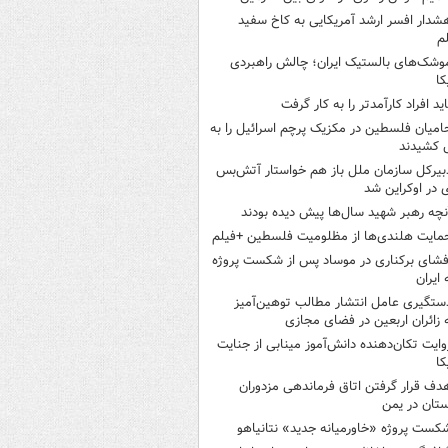
شدار افسر ارشد آمریکایی به کاخ سفید
م
وشک‌های بالستیک ایران؛ چالش راهبردی
کا
اید افراد کارآمدتر را به کار گرفت
امیان فلسطین در مکزیک پرچم اسرائیل را به
 کشیدند
بیرکل سازمان ملل باز هم خواستار آتش‌بس
 در اوکراین شد
نچه رهبر شهید سال‌ها پیش دیده بودند
مایت هلندی‌ها از مظلومیت فلسطین +فیلم
فشای برکناری در موساد پس از شکست پروژه
 ایران
ستگیری عامل انتشار مطالب توهین‌آمیز
 زائران اربعین در فضای مجازی
وایت تکان‌دهنده دانش‌آموز مینابی از جنایت
کا
دف قرار گرفتن اتاق‌ فرماندهی مزدوران
تان در یمن
کست پروژه «خاورمیانه جدید» نتانیاهو