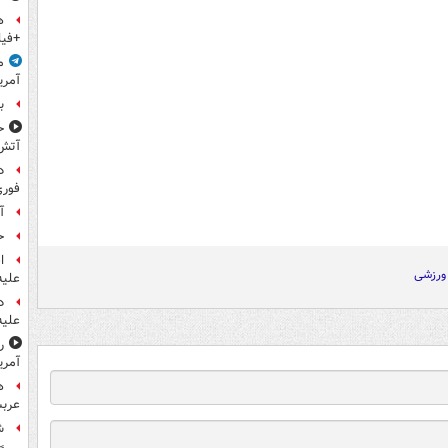
ه
+فیل
م
آمری
ب
ح
آتش
د
فوری
آ
ح
ا
 ورزشی
علیه
د
علیه
ر
آمری
ه
عربس
ش