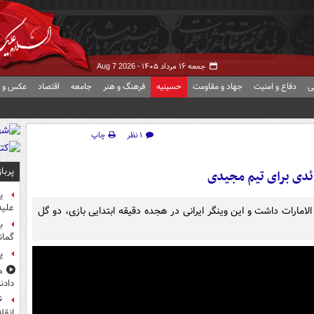
جمعه ۱۶ مرداد ۱۴۰۵ -
Aug 7 2026
ی
دفاع و امنیت
جهاد و مقاومت
حسینیه
فرهنگ و هنر
جامعه
اقتصاد
عکس و ف
۱ نظر
چاپ
پربا
ائدی برای تیم مجیدی
ی
علیه
امارات داشت و این وینگر ایرانی در هجده دقیقه ابتدایی بازی، دو گل
ب
گمان
پ
م
دادن
انقل