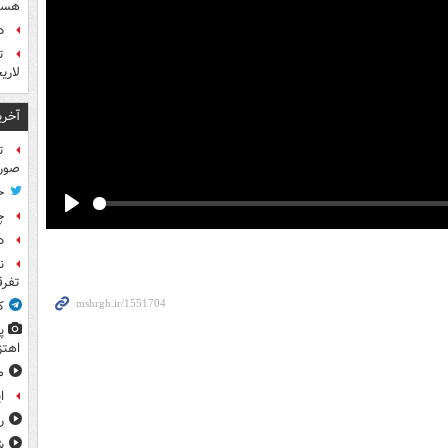
هست
د
ت
لاری
آخری
ت
صورت
ح
چ
Play
د
ن
تفرق
ک
پ
اهتز
م
ا
ر
ش