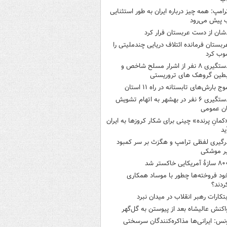
رامپ: همه چیز درباره ایران به طور استثنایی
 پیش می‌رود
شان از دست عربستان فرار کرد
ربستان فرمانده ائتلاف دریایی چندملیتی را
وب کرد
دستگیری ۸ نفر از اشرار مسلح شاخص و
بطین گروهک های تروریستی
وج بارش‌های تابستانه در راه ۱۱ استان
دستگیری ۶ نفر در بهشهر به اتهام تشویش
ن عمومی
کمانِ پرنده» چینی برای شکار کروزها به ایران
ید
رگیری لفظی ترامپ و هگزث بر سر کمبود
ر موشکی
ازۀ آمریکایی خاکستر شد
ود فروخته‌ها چطور با موساد همکاری
ردند؟
بتکارات رهبر انقلاب در میدان نبرد
اکنش عالیشاه بعد از پیوستن به گل‌گهر
نس: ایرانی‌ها مذاکره‌کنندگان سرسختی