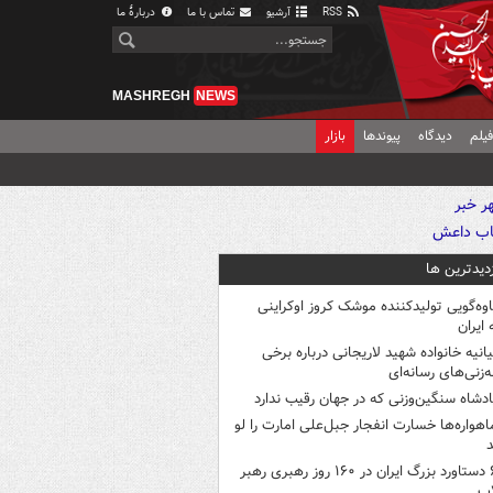
RSS
آرشیو
تماس با ما
دربارهٔ ما
MASHREGH
NEWS
یلم
دیدگاه
پیوندها
بازار
زدیدترین ها
اوه‌گویی تولیدکننده موشک کروز اوکراینی
 ایران
یانیه خانواده شهید لاریجانی درباره برخی
ه‌زنی‌های رسانه‌ای
ادشاه سنگین‌وزنی که در جهان رقیب ندارد
اهواره‌ها خسارت انفجار جبل‌علی امارت را لو
د
۶ دستاورد بزرگ ایران در ۱۶۰ روز رهبری رهبر
اب