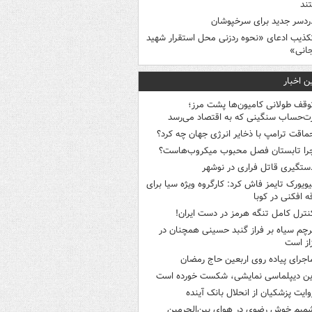
ند
ردسر جدید برای سرخپوشان
کذیب ادعای «نحوه ردزنی محل استقرار شهید
جانی»
ن اخبار
وقف طولانی کامیون‌ها پشت مرز؛
‌حساب سنگینی که به اقتصاد می‌رسد
ماقت ترامپ با ذخایر انرژی جهان چه کرد؟
را تابستان فصل محبوب میکروب‌هاست؟
ستگیری قاتل فراری در نوشهر
یویورک تایمز فاش کرد: کارگروه ویژه سیا برای
ه افکنی در کوبا
نترل کامل تنگه هرمز در دست ایران!
رچم سیاه بر فراز گنبد حسینی همچنان در
از است
اجرای پیاده روی اربعین حاج رمضان
ین دیپلماسی نمایشی، شکست خورده است
وایت پزشکیان از انحلال بانک آینده
میم خوش رضوی در هوای بین‌الحرمین