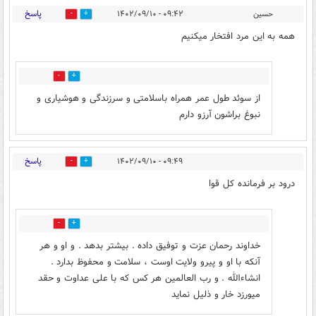
پاسخ
حسین
۰۹:۴۲ - ۱۴۰۲/۰۹/۱۰
56
124
همه به این مرد افتخار میکنیم
23
72
از سوئد طول عمر همراه باسلامتی و سرزندگی و هوشیاری و
نبوغ براشون آرزو دارم
پاسخ
۰۹:۴۹ - ۱۴۰۲/۰۹/۱۰
34
92
درود بر فرمانده کل قوا
2
5
خداوند رحمان عزت و توفیق داده . بیشتر بدهد . و او و هر
آنکه با او و پیرو ولایت اوست ، سلامت و محفوظ بدارد .
انشاءالله . و رب العالمین هر کس که با علی عداوت و حقد
میورزد خار و ذلیل نماید