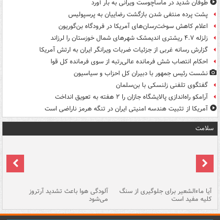
طوفان شدید در ماساچوست ویرانی به بار آورد
پشت پرده منتفی شدن بازگشت رضاییان به پرسپولیس
اعلام کاهش سوخت‌رسان‌های آمریکا در فرودگاه بن‌گوریون
زلزله ۴.۷ ریشتری اندیمشک شهرهای شمال خوزستان را لرزاند
گزارش رسانه غربی از جزئیات ضربات ویرانگر ایران به ارتش آمریکا
احکام انتصاب شش فرمانده عالی‌رتبه از سوی فرمانده کل قوا
نشست رئیس جمهور با دبیران کل احزاب و سیاسیون
گفتگوی تلفنی زلنسکی با بن‌سلمان
آرامکو راه‌اندازی پالایشگاه جازان را ۲ هفته به تعویق انداخت
آمریکا از تثبیت هندسه امنیتی ایران در تنگه هرمز ناراضی است
سلامت
آیا ماءالشعیر برای جلوگیری از سنگ
آلودگی هوا باعث تشدید آرتروز
حذ
کلیه مفید است
می‌شود
کل