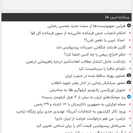
پربازدیدترین ها
هراس صهیونیست‌ها از سمت جدید محسن رضایی
احکام انتصاب شش فرمانده عالی‌رتبه از سوی فرمانده کل قوا
امداد غیبی یا نقص فنی!؟
گلزن قدبلند شگفتی تمرینات پرسپولیس شد
حکم اخراج ربیعی را چه کسی امضا کرد؟
بازداشت عامل انتشار مطالب اهانت‌آمیز درباره راهپیمایی اربعین
نکونام مافیا را سربه‌نیست کرد
تصاویر پهپاد ساقط شده در جنوب ایران
حضور سرلشکر رضایی در کنار رهبر شهید انقلاب
تحویل اورژانسی یک‌ونیم کیلوگرم طلا به صاحبش
برد موشک‌های ایران به بیش از ۴ هزار کیلومتر رسیده!
حمله اوکراین به جمهوری تاتارستان با ۱۲ کشته و ۳۹ زخمی
ورود تاکر کارلسون به انتخابات آمریکا؛ تهدیدی جدی برای پایگاه ترامپ
ترامپ: من هم درخواست غرامت از ایران دارم!
مدیرعامل پرسپولیس قیمت آخر را برای نساجی تعیین کرد
لیگ شروع‌نشده ۴ سرمربی برکنار شدند