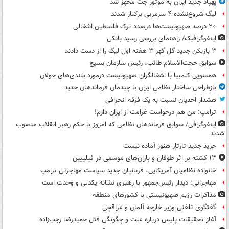
پهپاد جدید ایران به موتور جت مجهز شد
لیگ شروع‌نشده ۴ سرمربی برکنار شدند
۲۰ درصد صهیونیست‌ها درصدد ترک فلسطین اشغالی
اینفوگرافیک/ راهنمای بررسی رسید بانکی
۳ بازیکن جدید گل گهر ۳ هفته اول لیگ را از دست دادند
سوابق حجت‌الاسلام طائب، رئیس سازمان بسیج
همسویی کلمبیا با اشغالگران صهیونیست درمورد بلندی‌های جولان
بازطراحی ساختار نظامی ایران با چیدمان فرماندهان جدید
هشدار احدیان نسبت به یک فرقه انحرافی
ترامپ: من هم درخواست غرامت از ایران دارم!
اینفوگرافی/ سوابق فرماندهان نظامی که امروز با حکم رهبر انقلاب منصوب
شدند
خرید جدید تارتار هنوز آماده نیست
۱۳ کشته بر اثر طوفان و باران‌های موسمی در فیلیپین
خانواده نظامیان آمریکایی، قربانیان جدید سیاست مهاجرتی ترامپ
مهاجرانی: دیدار رئیس‌جمهور با رهبری نشانه یکدلی و وحدت است
مذاکرات رژیم صهیونیستی با کشورهای منطقه
گفتگوی تلفنی وزیر خارجه آلمان و عراقچی
آغاز تحقیقات پلیس درباره علت و چگونگی قتل حمیدرضا رجب‌زاده