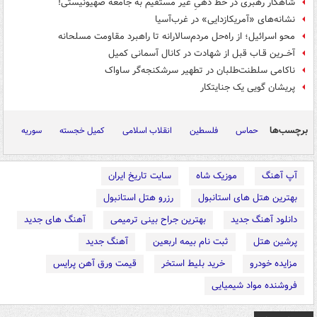
شاهکار رهبری در خط دهیِ غیر مستقیم به جامعه صهیونیستی!
نشانه‌های «آمریکازدایی» در غرب‌آسیا
محو اسرائیل؛ از راه‌حل مردم‌سالارانه تا راهبرد مقاومت مسلحانه
آخــرین قـاب قبل از شهادت در کانال آسمانی کمیل
ناکامی سلطنت‌طلبان در تطهیر سرشکنجه‌گر ساواک
پریشان گویی یک جنایتکار
برچسب‌ها
حماس
فلسطین
انقلاب اسلامی
کمیل خجسته
سوریه
آپ آهنگ
موزیک شاه
سایت تاریخ ایران
بهترین هتل های استانبول
رزرو هتل استانبول
دانلود آهنگ جدید
بهترین جراح بینی ترمیمی
آهنگ های جدید
پرشین هتل
ثبت نام بیمه اربعین
آهنگ جدید
مزایده خودرو
خرید بلیط استخر
قیمت ورق آهن پرایس
فروشنده مواد شیمیایی