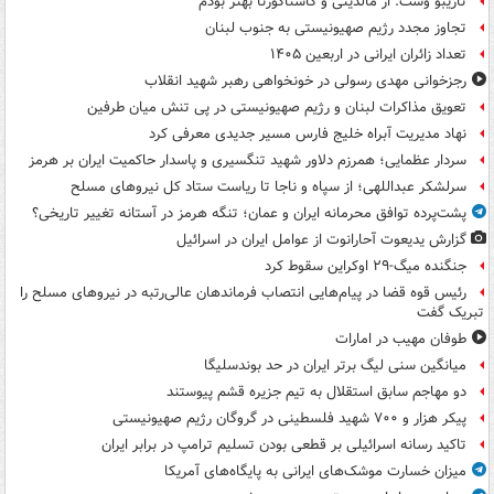
تاریبو وست: از مالدینی و کاستاکورتا بهتر بودم
تجاوز مجدد رژیم صهیونیستی به جنوب لبنان
تعداد زائران ایرانی در اربعین ۱۴۰۵
رجزخوانی مهدی رسولی در خونخواهی رهبر شهید انقلاب
تعویق مذاکرات لبنان و رژیم صهیونیستی در پی تنش میان طرفین
نهاد مدیریت آبراه خلیج فارس مسیر جدیدی معرفی کرد
سردار عظمایی؛ همرزم دلاور شهید تنگسیری و پاسدار حاکمیت ایران بر هرمز
سرلشکر عبداللهی؛ از سپاه و ناجا تا ریاست ستاد کل نیروهای مسلح
پشت‌پرده توافق محرمانه ایران و عمان؛ تنگه هرمز در آستانه تغییر تاریخی؟
گزارش یدیعوت آحارانوت از عوامل ایران در اسرائیل
جنگنده میگ-۲۹ اوکراین سقوط کرد
رئیس قوه قضا در پیام‌هایی انتصاب‌ فرماندهان عالی‌رتبه در نیروهای مسلح را
تبریک گفت
طوفان مهیب در امارات
میانگین سنی لیگ برتر ایران در حد بوندسلیگا
دو مهاجم سابق استقلال به تیم جزیره قشم پیوستند
پیکر هزار و ۷۰۰ شهید فلسطینی در گروگان رژیم صهیونیستی
تاکید رسانه اسرائیلی بر قطعی بودن تسلیم ترامپ در برابر ایران
میزان خسارت موشک‌های ایرانی به پایگاه‌های آمریکا