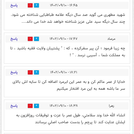
پاسخ
۱۶:۴۵ - ۱۴۰۲/۰۹/۱۰
12
41
شهید مطهری می گوید صد سال دیگه علامه طباطبایی شناخته می شود.
چند سال دیگه سید علی عزیز شناخته خواهد شد خدا می داند....
پاسخ
مرصاد
۱۷:۴۷ - ۱۴۰۲/۰۹/۱۰
13
50
چه زیبا فرمود ؛ آن پیر سفرکرده ، که : " پشتیبان ولایت فقیه باشید ، تا
به مملکت شما ، آسیبی نرسد . " !
پاسخ
۱۸:۲۱ - ۱۴۰۲/۰۹/۱۰
26
39
خدایا از عمر ماکم کن و به عمر این ابرمرد اضافه کن تا سایه اش بالای
سر ما باشه همه به این مرد افتخار میکنیم
پاسخ
زهرا
۱۸:۳۸ - ۱۴۰۲/۰۹/۱۰
15
37
انشاء الله خدا وند سلامتي، طول عمر با عزت و توفيقات روزافزون به
ايشان عنايت كند تا پرچم را بدست صاحب اصلي برسانند