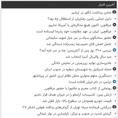
آخرین اخبار
جشن برداشت انگور در ترشیز
دلیل جدایی رامین رضاییان از استقلال چه بود؟
عراقچی: اکنون هیچ مذاکره‌ای با آمریکا نداریم
عراقچی: ایران بر عهد مقاومت خود پابرجا ایستاده است
حضور سخنگوی سپاه بر سر مزار شهید سلیمانی
عامل اصلی قتل حمیدرضا رجب‌زاده دستگیر شد
بررسی ۳۰۰ روز پس از آتش‌بس: چه بر سر غزه آمد؟
مرد سال والیبال آسیا انتخاب شد
عادی‌سازی تولید زیرزمینی در نمایش خانگی
حمله اسرائیل به شهرستان نبطیه در جنوب لبنان
دستگیری متهم متواری مخل نظام ارزی کشور در پیرانشهر
ترامپ در دام ایران افتاده است!
رونمایی از کتاب محرم و عاشورا با حضور عراقچی
ارتش یمن: تاسیسات آرامکو را در جیزان هدف قرار دادیم
قیمت خودرو همچنان در سطوح بالا؛ بازار قفل شد
سرکشی فرمانده سپاه تهران از گردان‌های پدافند هوایی لشکر ۲۷
گرمای شدید در جنوب و مرکز؛ ناپایداری در نوار شمالی