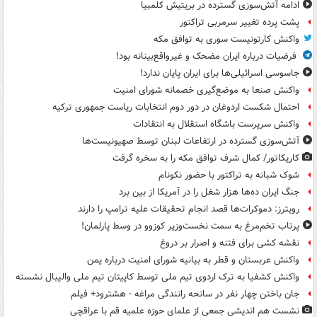
ادامه آتش‌سوزی گسترده در بریتیش کلمبیا
پشت پرده تغییر سرمربی تراکتور
واکنش کارتونیست سوری به توافق مکه
فرضیات درباره ایران مضحک و غیرواقع‌بینانه بود!
جاسوسی اسرائیلی‌ها برای ایران پایان ندارد!
واکنش صنعا به موضع‌گیری خصمانه شورای امنیت
احتمال شکست اردوغان در دور دوم انتخابات ریاست جمهوری ترکیه
واکنش سرپرست باشگاه استقلال به انتقادات
آتش‌سوزی گسترده در ارتفاعات لبنان توسط صهیونیست‌ها
کاریکاتور/ کمال شرف توافق مکه را به سخره گرفت
شوک شبانه به تراکتور با حضور نکونام
جنگ ایران ده‌ها هزار شغل را در آمریکا از بین برد
رویترز: دموکرات‌ها قصد انجام تحقیقات علیه ترامپ را دارند
پرتاب تخم‌مرغ به سمت نخست‌وزیر کوزوو در وسط پارلمان!
نقشه کشی برای فتنه و اصرار بر دروغ
واکنش عربستان و قطر به بیانیه شورای امنیت درباره یمن
واکنش کشفیا به ترک اردوی تیم ملی توسط کاپیتان تیم ملی والیبال نشسته
جان باختن چهار نفر در سانحه رانندگی مراغه - هشترود+ فیلم
نشست هم اندیشی جمعی از علمای حوزه علمیه قم با عراقچی