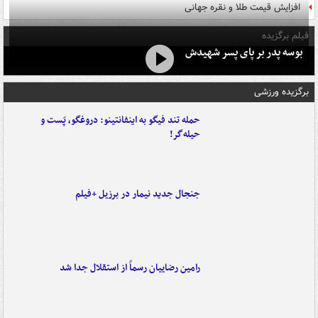
افزایش قیمت طلا و نقره جهانی
فیلم برگزیده
بوسه‌ پدر بر پای پسر شهیدش
برگزیده ورزشی
حمله تند فیگو به اینفانتینو: دروغگو، پَست‌ و
حیله‌گر!
جنجال جدید نیمار در برزیل +فیلم
رامین رضاییان رسماً از استقلال جدا شد