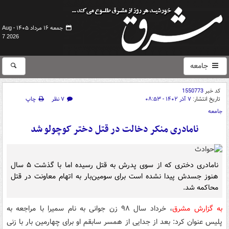
جمعه ۱۶ مرداد ۱۴۰۵ -
Aug
7 2026
جامعه
کد خبر
1550773
تاریخ انتشار:
۷ آذر ۱۴۰۲ - ۰۸:۵۳
۷ نظر
چاپ
جامعه
نامادری منکر دخالت در قتل دختر کوچولو شد
نامادری دختری که از سوی پدرش به قتل رسیده اما با گذشت ۵ سال
هنوز جسدش پیدا نشده است برای سومین‌بار به اتهام معاونت در قتل
محاکمه شد.
به گزارش مشرق
، خرداد سال ۹۸ زن جوانی به نام سمیرا با مراجعه به
پلیس عنوان کرد: بعد از جدایی از همسر سابقم او برای چهارمین بار با زنی