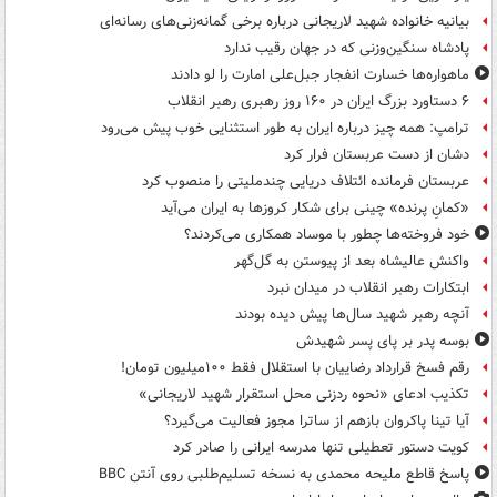
بیانیه خانواده شهید لاریجانی درباره برخی گمانه‌زنی‌های رسانه‌ای
پادشاه سنگین‌وزنی که در جهان رقیب ندارد
ماهواره‌ها خسارت انفجار جبل‌علی امارت را لو دادند
۶ دستاورد بزرگ ایران در ۱۶۰ روز رهبری رهبر انقلاب
ترامپ: همه چیز درباره ایران به طور استثنایی خوب پیش می‌رود
دشان از دست عربستان فرار کرد
عربستان فرمانده ائتلاف دریایی چندملیتی را منصوب کرد
«کمانِ پرنده» چینی برای شکار کروزها به ایران می‌آید
خود فروخته‌ها چطور با موساد همکاری می‌کردند؟
واکنش عالیشاه بعد از پیوستن به گل‌گهر
ابتکارات رهبر انقلاب در میدان نبرد
آنچه رهبر شهید سال‌ها پیش دیده بودند
بوسه‌ پدر بر پای پسر شهیدش
رقم فسخ قرارداد رضاییان با استقلال فقط ۱۰۰میلیون تومان!
تکذیب ادعای «نحوه ردزنی محل استقرار شهید لاریجانی»
آیا تینا پاکروان بازهم از ساترا مجوز فعالیت می‌گیرد؟
کویت دستور تعطیلی تنها مدرسه ایرانی را صادر کرد
پاسخ قاطع ملیحه محمدی به نسخه تسلیم‌طلبی روی آنتن BBC