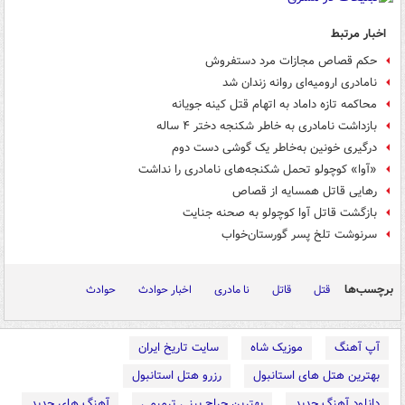
اخبار مرتبط
حکم قصاص مجازات مرد دستفروش
نامادری ارومیه‌ای روانه زندان شد
محاکمه تازه داماد به اتهام قتل کینه جویانه
بازداشت نامادری به خاطر شکنجه دختر ۴ ساله
درگیری خونین به‌خاطر یک گوشی دست دوم
«آوا» کوچولو تحمل شکنجه‌های نامادری را نداشت
رهایی قاتل همسایه از قصاص
بازگشت قاتل آوا کوچولو به صحنه جنایت
سرنوشت تلخ پسر گورستان‌خواب
برچسب‌ها
قتل
قاتل
نا مادری
اخبار حوادث
حوادث
آپ آهنگ
موزیک شاه
سایت تاریخ ایران
بهترین هتل های استانبول
رزرو هتل استانبول
دانلود آهنگ جدید
بهترین جراح بینی ترمیمی
آهنگ های جدید