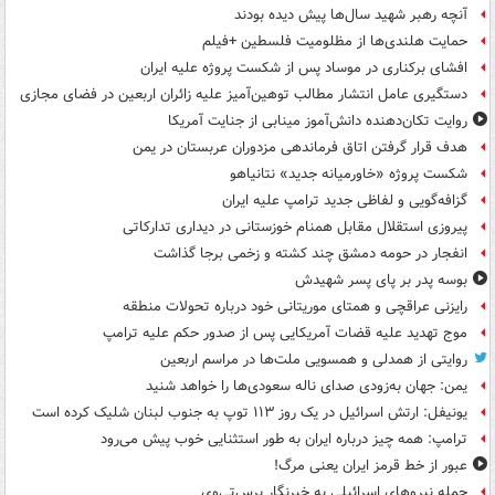
آنچه رهبر شهید سال‌ها پیش دیده بودند
حمایت هلندی‌ها از مظلومیت فلسطین +فیلم
افشای برکناری در موساد پس از شکست پروژه علیه ایران
دستگیری عامل انتشار مطالب توهین‌آمیز علیه زائران اربعین در فضای مجازی
روایت تکان‌دهنده دانش‌آموز مینابی از جنایت آمریکا
هدف قرار گرفتن اتاق‌ فرماندهی مزدوران عربستان در یمن
شکست پروژه «خاورمیانه جدید» نتانیاهو
گزافه‌گویی و لفاظی جدید ترامپ علیه ایران
پیروزی استقلال مقابل همنام خوزستانی در دیداری تدارکاتی
انفجار در حومه دمشق چند کشته و زخمی برجا گذاشت
بوسه‌ پدر بر پای پسر شهیدش
رایزنی عراقچی و همتای موریتانی خود درباره تحولات منطقه
موج تهدید علیه قضات آمریکایی پس از صدور حکم علیه ترامپ
روایتی از همدلی و همسویی ملت‌ها در مراسم اربعین
یمن: جهان به‌زودی صدای ناله سعودی‌ها را خواهد شنید
یونیفل: ارتش اسرائیل در یک روز ۱۱۳ توپ به جنوب لبنان شلیک کرده است
ترامپ: همه چیز درباره ایران به طور استثنایی خوب پیش می‌رود
عبور از خط قرمز ایران یعنی مرگ!
حمله نیروهای اسرائیلی به خبرنگار پرس‌تی‌وی