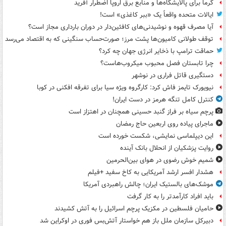
گرما برای پالایشگاه‌ها و منابع برق اروپا اضطرار آفرید
ایالات متحده واقعاً یک «ببر کاغذی» است!
آیا مصرف قهوه و نوشیدنی‌های کافئین‌دار در دوران بارداری مجاز است؟
توقف طولانی کامیون‌ها پشت مرز؛ صورت‌حساب سنگینی که به اقتصاد می‌رسد
حماقت ترامپ با ذخایر انرژی جهان چه کرد؟
چرا تابستان فصل محبوب میکروب‌هاست؟
دستگیری قاتل فراری در نوشهر
نیویورک تایمز فاش کرد: کارگروه ویژه سیا برای تفرقه افکنی در کوبا
کنترل کامل تنگه هرمز در دست ایران!
پرچم سیاه بر فراز گنبد حسینی همچنان در اهتزاز است
ماجرای پیاده روی اربعین حاج رمضان
این دیپلماسی نمایشی، شکست خورده است
روایت پزشکیان از انحلال بانک آینده
شمیم خوش رضوی در هوای بین‌الحرمین
هشدار افسر ارشد آمریکایی به کاخ سفید +فیلم
موشک‌های بالستیک ایران؛ چالش راهبردی آمریکا
باید افراد کارآمدتر را به کار گرفت
حامیان فلسطین در مکزیک پرچم اسرائیل را به آتش کشیدند
دبیرکل سازمان ملل باز هم خواستار آتش‌بس فوری در اوکراین شد