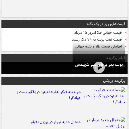
قیمت‌های روز در یک نگاه
قیمت جهانی طلا امروز ۱۵ مرداد
قیمت نفت برنت به ۷۹ دلار رسید
افزایش قیمت طلا و نقره جهانی
فیلم برگزیده
بوسه‌ پدر بر پای پسر شهیدش
برگزیده ورزشی
حمله تند فیگو به اینفانتینو: دروغگو، پَست‌ و
حیله‌گر!
جنجال جدید نیمار در برزیل +فیلم