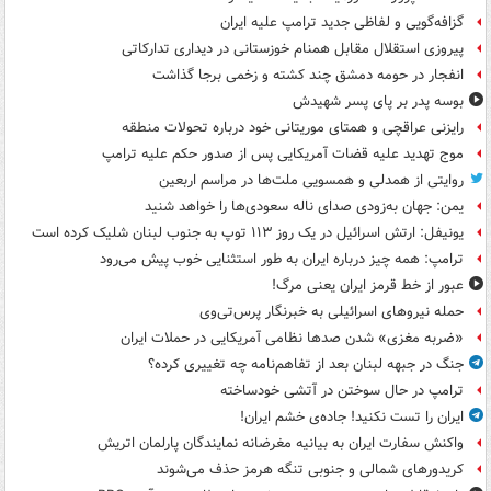
گزافه‌گویی و لفاظی جدید ترامپ علیه ایران
پیروزی استقلال مقابل همنام خوزستانی در دیداری تدارکاتی
انفجار در حومه دمشق چند کشته و زخمی برجا گذاشت
بوسه‌ پدر بر پای پسر شهیدش
رایزنی عراقچی و همتای موریتانی خود درباره تحولات منطقه
موج تهدید علیه قضات آمریکایی پس از صدور حکم علیه ترامپ
روایتی از همدلی و همسویی ملت‌ها در مراسم اربعین
یمن: جهان به‌زودی صدای ناله سعودی‌ها را خواهد شنید
یونیفل: ارتش اسرائیل در یک روز ۱۱۳ توپ به جنوب لبنان شلیک کرده است
ترامپ: همه چیز درباره ایران به طور استثنایی خوب پیش می‌رود
عبور از خط قرمز ایران یعنی مرگ!
حمله نیروهای اسرائیلی به خبرنگار پرس‌تی‌وی
«ضربه مغزی» شدن صدها نظامی آمریکایی در حملات ایران
جنگ در جبهه لبنان بعد از تفاهم‌نامه چه تغییری کرده؟
ترامپ در حال سوختن در آتشی خودساخته
ایران را تست نکنید! جاده‌ی خشم ایران!
واکنش سفارت ایران به بیانیه مغرضانه نمایندگان پارلمان اتریش
کریدورهای شمالی و جنوبی تنگه هرمز حذف می‌شوند