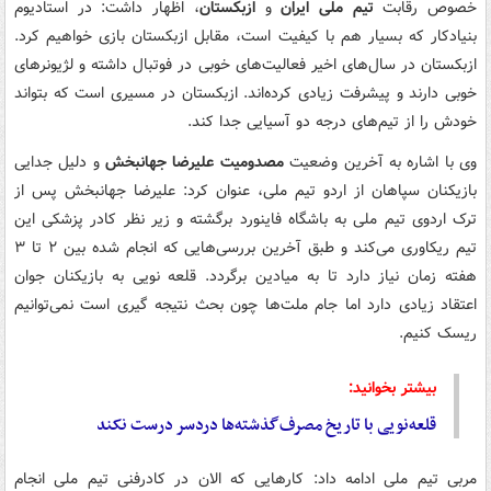
خصوص رقابت
تیم‌ ملی ایران
و
ازبکستان
، اظهار داشت: در استادیوم
بنیادکار که بسیار هم با کیفیت است، مقابل ازبکستان بازی خواهیم کرد.
ازبکستان در سال‌های اخیر فعالیت‌های خوبی در فوتبال داشته و لژیونرهای
خوبی دارند و پیشرفت زیادی کرده‌اند. ازبکستان در مسیری است که بتواند
خودش را از تیم‌های درجه دو آسیایی جدا کند.
وی با اشاره به آخرین وضعیت
مصدومیت علیرضا جهانبخش
و دلیل جدایی
بازیکنان سپاهان از اردو تیم ملی، عنوان کرد: علیرضا جهانبخش پس از
ترک اردوی تیم ملی به باشگاه فاینورد برگشته و زیر نظر کادر پزشکی این
تیم ریکاوری می‌کند و طبق آخرین بررسی‌هایی که انجام شده بین ۲ تا ۳
هفته زمان نیاز دارد تا به میادین برگردد. قلعه نویی به بازیکنان جوان
اعتقاد زیادی دارد اما جام ملت‌ها چون بحث نتیجه گیری است نمی‌توانیم
ریسک کنیم.
بیشتر بخوانید:
قلعه‌نویی با تاریخ مصرف‌گذشته‌ها دردسر درست نکند
مربی تیم ملی ادامه داد: کارهایی که الان در کادرفنی تیم ملی انجام