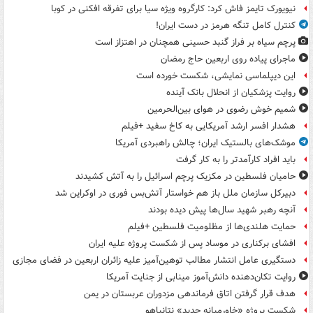
نیویورک تایمز فاش کرد: کارگروه ویژه سیا برای تفرقه افکنی در کوبا
کنترل کامل تنگه هرمز در دست ایران!
پرچم سیاه بر فراز گنبد حسینی همچنان در اهتزاز است
ماجرای پیاده روی اربعین حاج رمضان
این دیپلماسی نمایشی، شکست خورده است
روایت پزشکیان از انحلال بانک آینده
شمیم خوش رضوی در هوای بین‌الحرمین
هشدار افسر ارشد آمریکایی به کاخ سفید +فیلم
موشک‌های بالستیک ایران؛ چالش راهبردی آمریکا
باید افراد کارآمدتر را به کار گرفت
حامیان فلسطین در مکزیک پرچم اسرائیل را به آتش کشیدند
دبیرکل سازمان ملل باز هم خواستار آتش‌بس فوری در اوکراین شد
آنچه رهبر شهید سال‌ها پیش دیده بودند
حمایت هلندی‌ها از مظلومیت فلسطین +فیلم
افشای برکناری در موساد پس از شکست پروژه علیه ایران
دستگیری عامل انتشار مطالب توهین‌آمیز علیه زائران اربعین در فضای مجازی
روایت تکان‌دهنده دانش‌آموز مینابی از جنایت آمریکا
هدف قرار گرفتن اتاق‌ فرماندهی مزدوران عربستان در یمن
شکست پروژه «خاورمیانه جدید» نتانیاهو