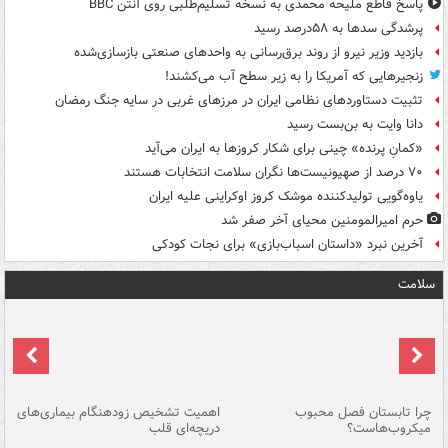
پاسخ قاطع ملیحه محمدی به نسخه تسلیم‌طلبی روی آنتن BBC
پرشدگی سدها به ۵۸درصد رسید
بازدید وزیر نیرو از روند برق‌رسانی به واحدهای صنعتی بازسازی‌شده
زنجیرهایی که آمریکا را به زیر سطح آب می‌کشند!
تثبیت دستاوردهای نظامی ایران در مرزهای غربی در سایه جنگ رمضان
دانا وایت به بن‌بست رسید
«کمانِ پرنده» چینی برای شکار کروزها به ایران می‌آید
۷۰ درصد از صهیونیست‌ها نگران سلامت انتخابات هستند
یاوه‌گویی تولیدکننده موشک کروز اوکراینی علیه ایران
حرم امیرالمومنین محیای آخر صفر شد
آخرین نبرد «داستان اسباب‌بازی» برای نجات کودکی
سلامت
ی
چرا تابستان فصل محبوب
اهمیت تشخیص زودهنگام بیماری‌های
نا
میکروب‌هاست؟
دریچه‌ای قلب
عو