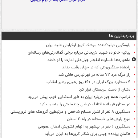
پربازدیدترین ها
یاوه‌گویی تولیدکننده موشک کروز اوکراینی علیه ایران
بیانیه خانواده شهید لاریجانی درباره برخی گمانه‌زنی‌های رسانه‌ای
ماهواره‌ها خسارت انفجار جبل‌علی امارت را لو دادند
پادشاه سنگین‌وزنی که در جهان رقیب ندارد
راز مرگ مرد ۷۲ ساله در تهرانپارس فاش شد
۶ دستاورد بزرگ ایران در ۱۶۰ روز رهبری رهبر انقلاب
دشان از دست عربستان فرار کرد
ترامپ: همه چیز درباره ایران به طور استثنایی خوب پیش می‌رود
عربستان فرمانده ائتلاف دریایی چندملیتی را منصوب کرد
دستگیری ۸ نفر از اشرار مسلح شاخص و مرتبطین گروهک های تروریستی
موج بارش‌های تابستانه در راه ۱۱ استان
دستگیری ۶ نفر در بهشهر به اتهام تشویش اذهان عمومی
«کمانِ پرنده» چینی برای شکار کروزها به ایران می‌آید