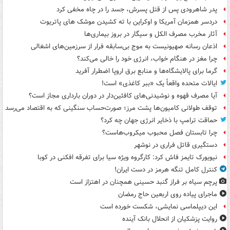
پدر شاهرودی پس از قتل پسرش، جسد را در چاه مخفی کرد
دردسر همزمان آمریکا و اوکراین با ته کشیدن موشک های پاتریوت
آثار مخرب مصرف الکل و سیگار در بروز بیماری‌ها
اذعان رسانه صهیونیست به موج بی‌سابقه فرار از سرزمین‌های اشغالی
چرا مغز در هنگام خواب، انرژی خود را خالی می‌کند؟
گرما برای پالایشگاه‌ها و منابع برق اروپا اضطرار آفرید
ایالات متحده واقعاً یک «ببر کاغذی» است!
آیا مصرف قهوه و نوشیدنی‌های کافئین‌دار در دوران بارداری مجاز است؟
توقف طولانی کامیون‌ها پشت مرز؛ صورت‌حساب سنگینی که به اقتصاد می‌رسد
حماقت ترامپ با ذخایر انرژی جهان چه کرد؟
چرا تابستان فصل محبوب میکروب‌هاست؟
دستگیری قاتل فراری در نوشهر
نیویورک تایمز فاش کرد: کارگروه ویژه سیا برای تفرقه افکنی در کوبا
کنترل کامل تنگه هرمز در دست ایران!
پرچم سیاه بر فراز گنبد حسینی همچنان در اهتزاز است
ماجرای پیاده روی اربعین حاج رمضان
این دیپلماسی نمایشی، شکست خورده است
روایت پزشکیان از انحلال بانک آینده