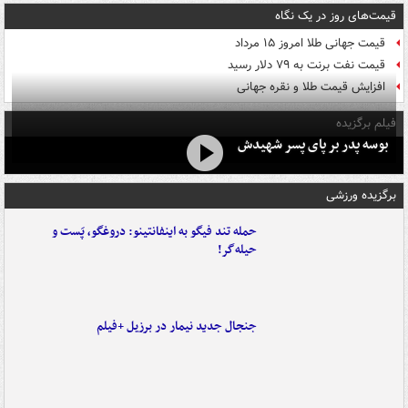
قیمت‌های روز در یک نگاه
قیمت جهانی طلا امروز ۱۵ مرداد
قیمت نفت برنت به ۷۹ دلار رسید
افزایش قیمت طلا و نقره جهانی
فیلم برگزیده
بوسه‌ پدر بر پای پسر شهیدش
برگزیده ورزشی
حمله تند فیگو به اینفانتینو: دروغگو، پَست‌ و
حیله‌گر!
جنجال جدید نیمار در برزیل +فیلم