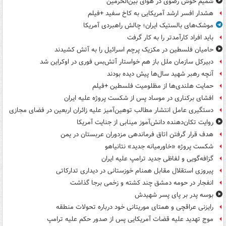
شمیم خوش رضوی در هوای بین‌الحرمین
هشدار افسر ارشد آمریکایی به کاخ سفید +فیلم
موشک‌های بالستیک ایران؛ چالش راهبردی آمریکا
باید افراد کارآمدتر را به کار گرفت
حامیان فلسطین در مکزیک پرچم اسرائیل را به آتش کشیدند
دبیرکل سازمان ملل باز هم خواستار آتش‌بس فوری در اوکراین شد
آنچه رهبر شهید سال‌ها پیش دیده بودند
حمایت هلندی‌ها از مظلومیت فلسطین +فیلم
افشای برکناری در موساد پس از شکست پروژه علیه ایران
دستگیری عامل انتشار مطالب توهین‌آمیز علیه زائران اربعین در فضای مجازی
روایت تکان‌دهنده دانش‌آموز مینابی از جنایت آمریکا
هدف قرار گرفتن اتاق‌ فرماندهی مزدوران عربستان در یمن
شکست پروژه «خاورمیانه جدید» نتانیاهو
گزافه‌گویی و لفاظی جدید ترامپ علیه ایران
پیروزی استقلال مقابل همنام خوزستانی در دیداری تدارکاتی
انفجار در حومه دمشق چند کشته و زخمی برجا گذاشت
بوسه‌ پدر بر پای پسر شهیدش
رایزنی عراقچی و همتای موریتانی خود درباره تحولات منطقه
موج تهدید علیه قضات آمریکایی پس از صدور حکم علیه ترامپ