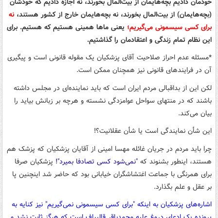
خودمان دادیم بچه‌هایمان از بیت‌المال بخورند، نه اجازه دادیم که خودشان
(بچه‌هایمان) از بیت‌المال بخورند، نه بچه‌هایمان خارج از کشور هستند،
نه
برای کسی سیسمونی می‌گیریم؛
یعنی ماها همینی هستیم که هستیم. برای
این نظام تمام زندگی و اعتقادمان را گذاشتیم.
*مسئله عدم احراز صلاحیت آقای پزشکیان یک مقوله قانونی است و پیگیری
آن در فرایندهای قانونی نیز همچنان ممکن است.
لکن این از بداقبالی مردم ایران است که باید نماینده‌ای در مجلس داشته
باشند که در منتهای سواحل عوامزدگی نشسته و هرچه بر زبانش بیاید را
بیان می‌کند.
این شأن نمایندگی است یا شأن عقلانیت؟!
چرا باید مردم در جریان غائله مهسا امینی از آقایان پزشکیان که پزشک هم
هستند، اینطور بشنوند که
"نمی‌شود کسی تصادفا بمیرد"!
پزشکیان صرفا
برای همرنگی با جماعت اغتشاشگران خیابانی بود که حاضر شد اینچنین پا
بر عقل و علم بگذارد.
اشاره‌های پزشکیان به اینکه "برای کسی سیسمونی نمی‌گیریم" نیز کنایه به
پرونده یک ادعای دروغ علیه محمدباقر قالیباف است که هرگز ثابت نشد و