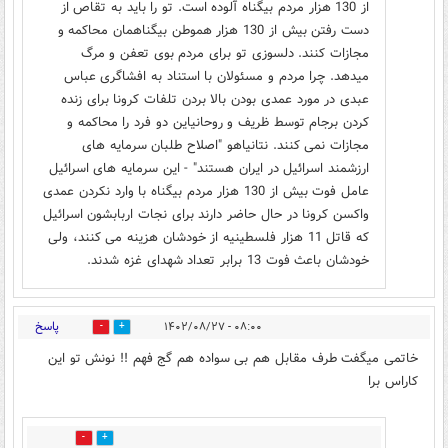
از 130 هزار مردم بیگناه آلوده است. تو را باید به تقاص از
دست رفتن بیش از 130 هزار هموطن بیگناهمان محاکمه و
مجازات کنند. دلسوزی تو برای مردم بوی تعفن و مرگ
میدهد. چرا مردم و مسئولان با استناد به افشاگری عباس
عبدی در مورد عمدی بودن بالا بردن تلفات کرونا برای زنده
کردن برجام توسط ظریف و روحانیاین دو فرد را محاکمه و
مجازات نمی کنند. نتانیاهو "اصلاح طلبان سرمایه های
ارزشمند اسرائیل در ایران هستند" - این سرمایه های اسرائیل
عامل فوت بیش از 130 هزار مردم بیگناه با وارد نکردن عمدی
واکسن کرونا در حال حاضر دارند برای نجات اربابشون اسرائیل
که قاتل 11 هزار فلسطینیه از خودشان هزینه می کنند، ولی
خودشان باعث فوت 13 برابر تعداد شهدای غزه شدند.
پاسخ
۰۸:۰۰ - ۱۴۰۲/۰۸/۲۷
3
5
خاتمی میگفت طرف مقابل هم بی سواده هم گج فهم !! نونش تو این
کاراس برا
0
5