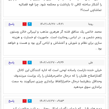
را آشکار ساخته کافی تا بازداشت و محکمه شود. چرا قوه قضائیه
تماشاچی است؟!
پاسخ
روجا
۰۹:۲۱ - ۱۴۰۲/۰۸/۲۷
0
19
محمد خاتمی یک منافق فتنه گر هرهری مذهب و لیبرالی خائن وستون
پنجم دشمن و.. در لباس روحانیت است. ماموریت او خسارت و هزینه
سازی برای نظام و شورش و آغتشاش و اباحی گری بود و هست و خواهد
بود .
پاسخ
علی
۰۹:۳۶ - ۱۴۰۲/۰۸/۲۷
7
0
خیلی خنده داراست یاساده لوحی است که اداره کنندگان این کانال
گفتاراصلاح طلبان را که درحال حاضرحرفشان را رک وراست میزنندوف
وحداقل بنظرشما درحال حاضرازالفاظ براندازی چیزی نمیگویند به سمت
براندازی سوق میدهید
پاسخ
۰۹:۵۳ - ۱۴۰۲/۰۸/۲۷
0
3
دوره های قبلی که شورای نگهبان امثال روحانی رو تایید صلاحیت کرد