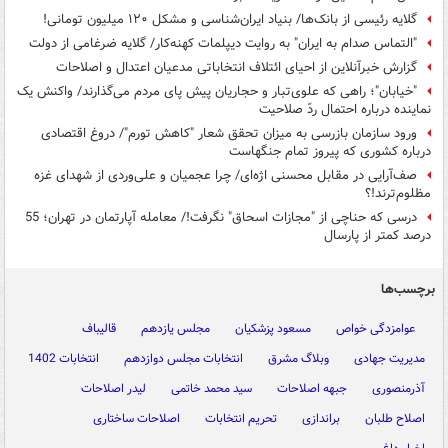
گلایه رئیسی از بانک‌ها/ بنیاد ایران‌شناسی و مشکل ۱۲۰ میلیون تومانی!
"التماس صدام به ایران" به روایت دیپلمات کهنه‌کار/ گلایه ضرغامی از دولت
گزارش خبرآنلاین از احیای ائتلاف انتخاباتی مدعیان اعتدال و اصلاحات
"خیابان"؛ راهی که علوی‌تبار و حجاریان پیش پای مردم می‌گذارند/ واکنش یک
نماینده درباره احتمال ردّ صلاحیت
ورود سازمان بازرسی به میزان تحقق شعار "کاهش تورم"/ دروغ اقتصادی
درباره کشوری که پیروز تمام جنگهاست
صف‌آرایی در مقابل محسنی‌ اژه‌ای/ چرا عجمیان و علی‌وردی از شهدای غزه
مظلوم‌ترند!؟
درسی که حناچی از "مجازات اسحاق" نگرفت!/ معامله آپارتمان در تهران؛ 55
درصد کمتر از پارسال
برچسب‌ها
عوامزدگی خواص
مسعود پزشکیان
مجلس یازدهم
قالیباف
مدیریت جهادی
وبلاگ مشرق
انتخابات مجلس دوازدهم
انتخابات 1402
آذرمنصوری
جبهه اصلاحات
سید محمد خاتمی
لیدر اصلاحات
اصلاح طلبان
براندازی
تحریم انتخابات
اصلاحات ساختاری