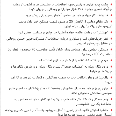
پشت پرده قرارهای رئیس‌جبهه اصلاحات با سلبریتی‌های آشوب!/ دولت
چگونه کسری بودجه ۳۰۰ هزار میلیاردی روحانی را جبران کرد؟
قالیباف: کار جهادی باید بر اساس آمایش سرزمینی پیش برود
یک مقام دولتی از کاهش 25 درصدی قیمت مسکن خبر داد/ دردسر
"پیرمردهای برانداز" برای مردم ایران
"بهشتی" به روایت علامه جوادی‌آملی/ حرام‌خوری سیاسی یعنی این!
نظر چریک‌های کت و شلواری درباره انتخابات!/ مشارکت‌جویی حسن روحانی
در مقابل چپ‌های تحریمی
دلتنگی ابطحی برای مساجد زمان شاه/ تأیید صلاحیت 70 درصدی؛ فغان ردّ
صلاحیت 100 درصدی!
مردم در فتنه ۸۸ نظام را از خطر براندازی نجات دادند
ورود یگان ویژه به "عملیات صحرا"/ نشان یگان ویژه روی بازوی تکاورها و
چریک‌های فراجا
زاکانی: نیروهای انقلاب باید به سمت هم‌گرایی و انتخاب نیروهای کارآمد
بروند
برای پیروزی باید به دنبال «شورش وضعیت» بود!/ پزشکیان به لمپن های
سیاسی ستادش دلخوش نکند
وام مسکنی که ۲۵ متر خانه هم نمی‌شود! /واکنش نماینده مجلس به
مصاحبه یک زن حاشیه‌ساز
خاطره امنیتی قالیباف از رهبری؛ "مثل خورشید بتاب"/ از دلایل کسری بودجه
امسال عدم تخمین درست هزینه‌ها بود!