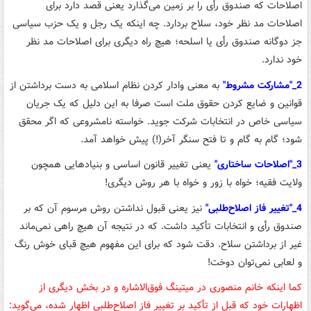
اصلاحات که صندوق رأی را بر زمین می‌گذارد یعنی قصد دارد برای
اصلاحات مد نظر خود، سلاح بردارد. چه اینکه یک رجل و یک حزب سیاسی
جز دوگانه صندوق رأی یا اسلحه؛ هیچ راه دیگری برای اصلاحات مد نظر
خود ندارد.
2_"مشارکت مشروط"
به معنی وادار کردن نظام اسلامی به دست برداشتن از
قوانین و ضایع کردن حقوق ملت است صرفا به این دلیل که یک جریان
سیاسی خاص در انتخابات شرکت جوید. خواسته نامشروعی که اگر محقق
شود؛ گام به گام و تا فتح سنگر آخر(!) پیش خواهد آمد.
3_"اصلاحات ساختاری"
یعنی تغییر قانون اساسی و بنیادهایی همچون
ولایت فقیه؛ خواه با زور و خواه با هر روش دیگری!
4_"تغییر فاز اصلاح‌طلبی"
نیز یعنی قبول نداشتن روش مرسوم آن که بر
صندوق رأی و انتخابات تأکید داشت. که در نتیجه آن هیچ راهی نمی‌ماند
غیر از برداشتن سلاح. دقت شود که برای این مفهوم هیچ قبای خوش رنگ
و لعابی نمی‌توان دوخت!
کما اینکه خانم منصوری در میتینگ فوق‌الاشاره و در بخش دیگری از
اظهارات خود که قبل از تأکید بر تغییر فاز اصلاح‌طلبی اظهار شده، می‌گوید: