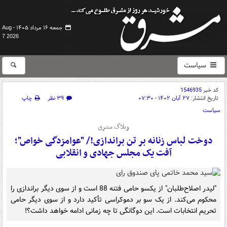
جمعه ۱۶ مرداد ۱۴۰۵ -
Aug
7 2026
سیاست
کد خبر
1546935
تاریخ انتشار:
۲۷ آبان ۱۴۰۲ - ۰۷:۳۰
۳۹ نظر
چاپ
سیاست
وبلاگ مشرق
دوخت لباس زنانه بر تن براندازی!/ "عوامزدگی خواص"؛
آفت یک مجلس جهادی و انقلابی
"لیدر اصلاح‌طلبان" از یکسو حامی فتنه 88 است و از سوی دیگر براندازی را
محکوم می‌کند. از یک سو بر دموکراسی تأکید دارد و از سوی دیگر حامی
تحریم انتخابات است. این دوگانگی تا چه زمانی ادامه خواهد داشت؟!