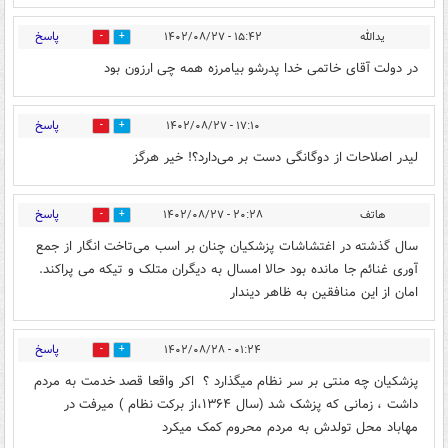
پاسخ
یدالله
۱۵:۴۲ - ۱۴۰۲/۰۸/۲۷
0
0
در دولت آقای خاتمی خدا پدرشو بیامرزه همه چی ارزون بود
پاسخ
۱۷:۱۰ - ۱۴۰۲/۰۸/۲۷
0
3
لیدر اصلاحات از دوگانگی دست بر می‌دارد؟! خیر هرگز
پاسخ
هاتف
۲۰:۲۸ - ۱۴۰۲/۰۸/۲۷
0
0
سال گذشته در اغتشاشات پزشکیان چنان بر اسب می‌تاخت انگار از جمع
آوری غنائم جا مانده بود حالا امسال به دیگران متلک و تیکه می پراکند.
امان از این منافقین به ظاهر دیندار
پاسخ
۰۱:۲۴ - ۱۴۰۲/۰۸/۲۸
0
0
پزشکیان چه منتی بر سر نظام میگذارد ؟ ‌ اکر واقعا قصد خدمت به مردم
داشت ، زمانی که پزشک شد (سال ۱۳۶۴،از برکت نظام ) میرفت در
مهاباد محل تولدش به مردم محروم کمک میکرد