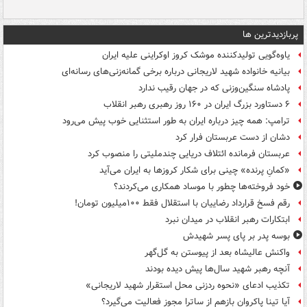
پربازدیدترین ها
یاوه‌گویی تولیدکننده موشک کروز اوکراینی علیه ایران
بیانیه خانواده شهید لاریجانی درباره برخی گمانه‌زنی‌های رسانه‌ای
پادشاه سنگین‌وزنی که در جهان رقیب ندارد
۶ دستاورد بزرگ ایران در ۱۶۰ روز رهبری رهبر انقلاب
ترامپ: همه چیز درباره ایران به طور استثنایی خوب پیش می‌رود
دشان از دست عربستان فرار کرد
عربستان فرمانده ائتلاف دریایی چندملیتی را منصوب کرد
«کمانِ پرنده» چینی برای شکار کروزها به ایران می‌آید
خود فروخته‌ها چطور با موساد همکاری می‌کردند؟
رقم فسخ قرارداد رضاییان با استقلال فقط ۱۰۰میلیون تومان!
ابتکارات رهبر انقلاب در میدان نبرد
بوسه‌ پدر بر پای پسر شهیدش
واکنش عالیشاه بعد از پیوستن به گل‌گهر
آنچه رهبر شهید سال‌ها پیش دیده بودند
تکذیب ادعای «نحوه ردزنی محل استقرار شهید لاریجانی»
آیا تینا پاکروان بازهم از ساترا مجوز فعالیت می‌گیرد؟