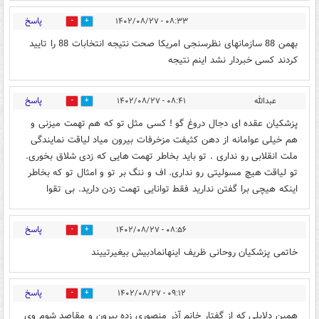
پاسخ
۰۸:۳۳ - ۱۴۰۲/۰۸/۲۷
3
8
بهمن 88 سازمانهای نظرسنجی امریکا صحت نتیجه انتخابات 88 را تایید
کردند کسی خبردار نشد اینم نتیجه
پاسخ
عبدالله
۰۸:۴۱ - ۱۴۰۲/۰۸/۲۷
0
28
پزشکیان عقده ای دجال دروغ گو ! کسی مثل تو که هم تهمت میزنی و
هم خیلی عوامانه از دهن کثیفت مزخرفات بیرون میاد لیاقت نمایندگی
ملت انقلابی رو نداری . تو باید بخاطر تهمت هایی که زدی شلاق بخوری.
تو لیاقت هیچ مسولیتی رو نداری. اف و ننگ بر تو و امثال تو که بخاطر
اینکه هیچی برا گفتن ندارید فقط توانایی تهمت زدن دارید. بی تقوا
پاسخ
۰۸:۵۶ - ۱۴۰۲/۰۸/۲۷
0
9
خاتمی پزشکیان روحانی ظریف اینهانمادبیش بیغیرتییند
پاسخ
۰۹:۱۲ - ۱۴۰۲/۰۸/۲۷
0
11
همین دلایلی که از گفتار خانم آذر منصوری زده بیرون و مقاصد شوم وی