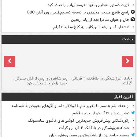
کویت دستور تعطیلی تنها مدرسه ایرانی را صادر کرد
پاسخ قاطع ملیحه محمدی به نسخه تسلیم‌طلبی روی آنتن BBC
حال و هوای سامرا بعد از ایام اربعین
هشدار افسر ارشد آمریکایی به کاخ سفید +فیلم
حوادث
شته
حادثه غرق‌شدگی در طاقانک ۲ قربانی
پدر شاهرودی پس از قتل پسرش،
دس
گرفت
جسد را در چاه مخفی کرد
آخرین اخبار
از حذف نام همسر تا تغییر نام خانوادگی؛ اما و اگرهای تعویض شناسنامه
نمایی زیبا از تنگه کریان جزیره قشم
رکوردشکنی پیش‌فروش جدیدترین گوشی‌های تاشوی سامسونگ
حادثه غرق‌شدگی در طاقانک ۲ قربانی گرفت
مسجد جامع یزد، از باشکوه‌ترین معماری‌های ایران