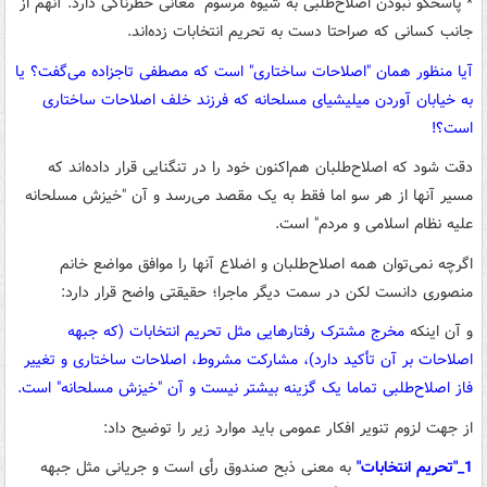
*"پاسخگو نبودن اصلاح‌طلبی به شیوه مرسوم" معانی خطرناکی دارد. آنهم از
جانب کسانی که صراحتا دست به تحریم انتخابات زده‌اند.
آیا منظور همان "اصلاحات ساختاری" است که مصطفی تاجزاده می‌گفت؟ یا
به خیابان آوردن میلیشیای مسلحانه که فرزند خلف اصلاحات ساختاری
است؟!
دقت شود که اصلاح‌طلبان هم‌اکنون خود را در تنگنایی قرار داده‌اند که
مسیر آنها از هر سو اما فقط به یک مقصد می‌رسد و آن "خیزش مسلحانه
علیه نظام اسلامی و مردم" است.
اگرچه نمی‌توان همه اصلاح‌طلبان و اضلاع آنها را موافق مواضع خانم
منصوری دانست لکن در سمت دیگر ماجرا؛ حقیقتی واضح قرار دارد:
و آن اینکه
مخرج مشترک رفتارهایی مثل تحریم انتخابات (که جبهه
اصلاحات بر آن تأکید دارد)، مشارکت مشروط، اصلاحات ساختاری و تغییر
فاز اصلاح‌طلبی تماما یک گزینه بیشتر نیست و آن "خیزش مسلحانه" است.
از جهت لزوم تنویر افکار عمومی باید موارد زیر را توضیح داد:
1_"تحریم انتخابات"
به معنی ذبح صندوق رأی است و جریانی مثل جبهه