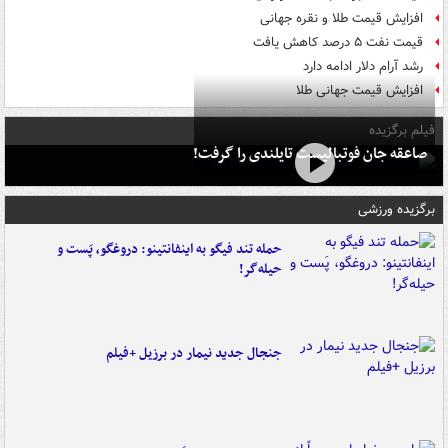
افزایش قیمت طلا و نقره جهانی
قیمت نفت ۵ درصد کاهش یافت
رشد آرام دلار ادامه دارد
افزایش قیمت جهانی طلا
فیلم برگزیده
صاعقه جان فوتبالیست تایلندی را گرفت!
برگزیده ورزشی
حمله تند فیگو به اینفانتینو: دروغگو، پَست‌ و
حیله‌گر!
جنجال جدید نیمار در برزیل +فیلم