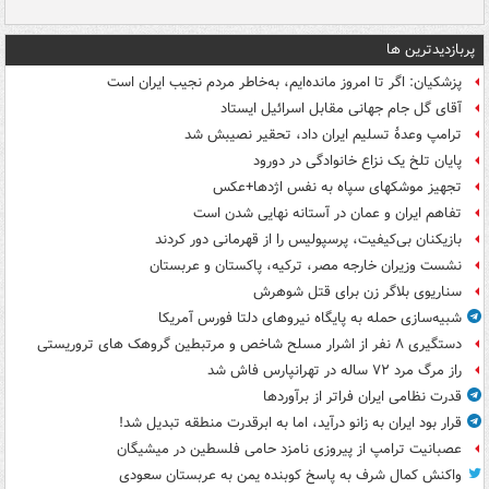
پربازدیدترین ها
پزشکیان: اگر تا امروز مانده‌ایم، به‌خاطر مردم نجیب ایران است
آقای گل جام جهانی مقابل اسرائیل ایستاد
ترامپ وعدۀ تسلیم ایران داد، تحقیر نصیبش شد
پایان تلخ یک نزاع خانوادگی در دورود
تجهیز موشکهای سپاه به نفس اژدها+عکس
تفاهم ایران و عمان در آستانه نهایی شدن است
بازیکنان بی‌کیفیت، پرسپولیس را از قهرمانی دور کردند
نشست وزیران خارجه مصر، ترکیه، پاکستان و عربستان
سناریوی بلاگر زن برای قتل شوهرش
شبیه‌سازی حمله به پایگاه نیروهای دلتا فورس آمریکا
دستگیری ۸ نفر از اشرار مسلح شاخص و مرتبطین گروهک های تروریستی
راز مرگ مرد ۷۲ ساله در تهرانپارس فاش شد
قدرت نظامی ایران فراتر از برآوردها
قرار بود ایران به زانو درآید، اما به ابرقدرت منطقه تبدیل شد!
عصبانیت ترامپ از پیروزی نامزد حامی فلسطین در میشیگان
واکنش کمال شرف به پاسخ کوبنده یمن به عربستان سعودی