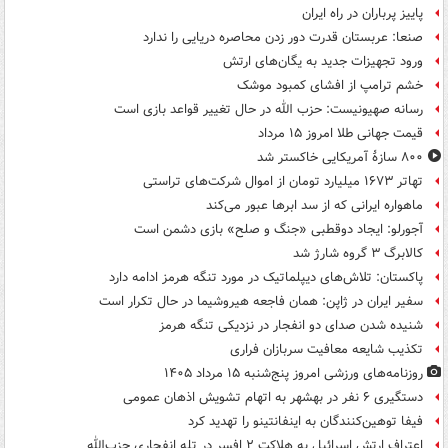
پاییز پرباران در راه ایران
صنعا: عربستان قدرت دور زدن محاصره دریایی را ندارد
ورود تجهیزات جدید به یگان‌های ارتش
خشم ترامپ از افشای کمبود موشک
رسانه صهیونیست: حزب الله در حال تغییر قواعد بازی است
قیمت جهانی طلا امروز ۱۵ مرداد
۸۰۰ سازۀ آمریکایی خاکستر شد
تهاتر ۱۶۷۳ میلیارد تومان از اموال شرکت‌های تراستی
ماهواره ایرانی که از سد ابرها عبور می‌کند
آجورلو: ایجاد دوقطبی «جنگ و صلح‌» بازی دشمن است
کالابرگ ۳ گروه شارژ شد
پاکستان: تلاش‌های دیپلماتیک در مورد تنگه هرمز ادامه دارد
سفیر ایران در ژاپن: همان فاجعه هیروشیما در حال تکرار است
شنیده شدن صدای دو انفجار در نزدیکی تنگه هرمز
تکذیب شایعه معافیت سربازان فراری
روزنامه‌های ورزشی امروز پنج‌شنبه ۱۵ مرداد ۱۴۰۵
دستگیری ۶ نفر در بهشهر به اتهام تشویش اذهان عمومی
فیفا توهین‌کنندگان به اینفانتینو را تهدید کرد
اعتراف ارتش اسرائیل به هلاکت ۲ افسر در تله انفجاری حزب‌الله