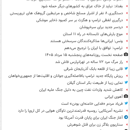
بغداد: نباید از خاک عراق به کشورهای دیگر حمله شود
دستگیری ۸ نفر از اشرار مسلح شاخص و مرتبطین گروهک های تروریستی
درگیری لفظی ترامپ و هگزث بر سر کمبود ذخایر موشکی
دردسر جدید برای سرخپوشان
موج بارش‌های تابستانه در راه ۱۱ استان
ونس: ایرانی‌ها مذاکره‌کنندگان سرسختی هستند
ترامپ: توافق با ایران را ترجیح می‌دهم
صفحه نخست روزنامه‌های پنجشنبه ۱۵ مرداد ۱۴۰۵
راز مرگ مرد ۷۲ ساله در تهرانپارس فاش شد
قابی زیبا از قلعه بابک آذربایجان شرقی
ریزش پایگاه جدید ترامپ بافاصله‌گیری جوانان و اقلیت‌ها از جمهوری‌خواهان
نمایی زیبا از طبیعت بکر استان گیلان
کاهش شدید واردات نفت چین به دلیل جنگ علیه ایران
آهوی ایرانی
فریاد مردم «فدایی خامنه‌ای بودن» است
نشریه آمریکایی: روسیه قدرتمندترین ناوگان هوایی در کل اروپا را دارد
آغاز جنگ ایران برای پایان قدرت آمریکا بود
سناریوی بلاگر زن برای قتل شوهرش