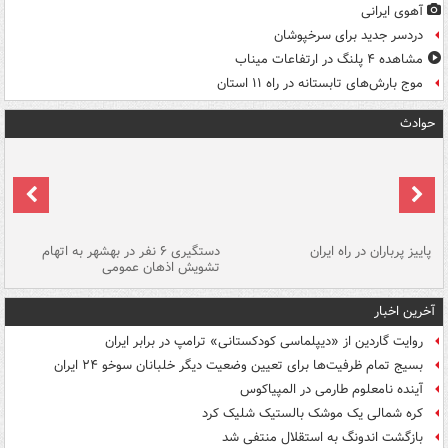
آهوی ایرانی
دردسر جدید برای سرخپوشان
مشاهده ۴ پلنگ در ارتفاعات میناب
موج بارش‌های تابستانه در راه ۱۱ استان
حوادث
ن
پاییز پرباران در راه ایران
دستگیری ۶ نفر در بهشهر به اتهام
تشویش اذهان عمومی
اس
آخرین اخبار
روایت گاردین از «دیپلماسی کودکستانی» ترامپ در برابر ایران
بسیج تمام ظرفیت‌ها برای تعیین وضعیت دیگر خلبانان سوخو ۲۴ ایران
آینده نامعلوم طارمی در المپیاکوس
کره شمالی یک موشک بالستیک شلیک کرد
بازگشت اندونگ به استقلال منتفی شد