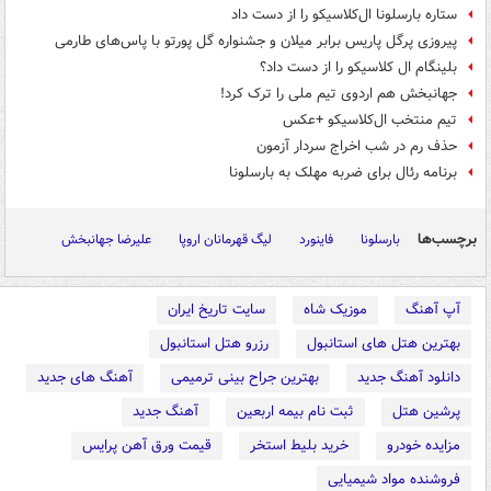
ستاره بارسلونا ال‌کلاسیکو را از دست داد
پیروزی پرگل پاریس برابر میلان و جشنواره گل پورتو با پاس‌های طارمی
بلینگام ال کلاسیکو را از دست داد؟
جهانبخش هم اردوی تیم ملی را ترک کرد!
تیم منتخب ال‌کلاسیکو +عکس
حذف رم در شب اخراج سردار آزمون
برنامه رئال برای ضربه مهلک به بارسلونا
برچسب‌ها
بارسلونا
فاینورد
لیگ قهرمانان اروپا
علیرضا جهانبخش
آپ آهنگ
موزیک شاه
سایت تاریخ ایران
بهترین هتل های استانبول
رزرو هتل استانبول
دانلود آهنگ جدید
بهترین جراح بینی ترمیمی
آهنگ های جدید
پرشین هتل
ثبت نام بیمه اربعین
آهنگ جدید
مزایده خودرو
خرید بلیط استخر
قیمت ورق آهن پرایس
فروشنده مواد شیمیایی