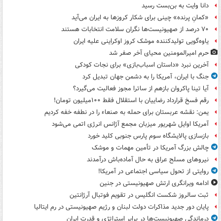
دانا وایت به بن‌بست رسید
«کمانِ پرنده» چینی برای شکار کروزها به ایران می‌آید
۷۰ درصد از صهیونیست‌ها نگران سلامت انتخابات هستند
یاوه‌گویی تولیدکننده موشک کروز اوکراینی علیه ایران
حرم امیرالمومنین محیای آخر صفر شد
آخرین نبرد «داستان اسباب‌بازی» برای نجات کودکی
جنگ با ایران، آمریکا را به دشمن جهان تبدیل کرد
آیا تینا پاکروان بازهم از ساترا مجوز فعالیت می‌گیرد؟
رقم فسخ قرارداد رضاییان با استقلال فقط ۱۰۰میلیون تومان!
یمن: نقشه عربستان برای حمله به صنعاء را در نطفه خفه کردیم
آمریکا اوایل شهریور میزبان مجمع آژانس انرژی اتمی می‌شود
بازسازی پالایشگاه سوم پارس جنوبی کلید خورد
چالش بزرگ آمریکا در تأمین مهمات و موشک
نیروهای مسلح عراق به حال آماده‌باش درآمدند
روایتی از تحول سیاسی اجتماعی در آمریکا!
ادامه ویرانگری ارتش صهیونیستی در جنین
ثبت سالروز شکست انگلیس در تقویم فوتبال آرژانتین
پایان دور جدید مذاکرات دولت لبنان و رژیم صهیونیستی در رم ایتالیا
درماندگی صهیونیست‌ها در برابر استراتژی و قدرت ایران