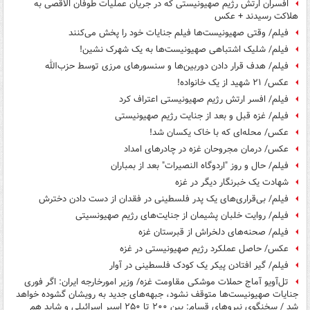
افسران ارتش رژیم صهیونیستی که در جریان عملیات طوفان الاقصی به
هلاکت رسیدند + عکس
فیلم/ وقتی صهیونیست‌ها فیلم جنایات خود را پخش می‌کنند
فیلم/ شلیک اشتباهی صهیونیست‌ها به یک شهرک نشین!
فیلم/ هدف قرار دادن دوربین‌ها و سنسورهای مرزی توسط حزب‌الله
عکس/ ۲۱ شهید از یک خانواده!
فیلم/ افسر ارتش رژیم صهیونیستی اعتراف کرد
فیلم/ غزه قبل و بعد از جنایت رژیم صهیونیستی
عکس/ محله‌ای که با خاک یکسان شد!
عکس/ درمان مجروحان غزه در چادرهای امداد
فیلم/ حال و روز "اردوگاه النصیرات" بعد از بمباران
شهادت یک خبرنگار دیگر در غزه
فیلم/ بی‌قراری‌های یک پدر فلسطینی در فقدان از دست دادن دخترش
فیلم/ روایت خلبان پشیمان از جنایت‌های رژیم صهیونسیتی
فیلم/ صحنه‌های دلخراش از قبرستان غزه
عکس/ حاصل عملکرد رژیم صهیونیستی در غزه
فیلم/ گیر افتادن پیکر یک کودک فلسطینی در آوار
تل‌آویو آماج حملات موشکی مقاومت غزه/ وزیر امورخارجه ایران: اگر فوری
جنایات صهیونیست‌ها متوقف نشود، جبهه‌های جدید به رویشان گشوده خواهد
شد / سخنگوی نیروهای قسام: بین ۲۰۰ تا ۲۵۰ اسیر اسرائیلی و شاید هم