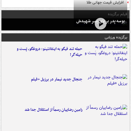
افزایش قیمت جهانی طلا
فیلم برگزیده
بوسه‌ پدر بر پای پسر شهیدش
برگزیده ورزشی
حمله تند فیگو به اینفانتینو: دروغگو، پَست‌ و
حیله‌گر!
جنجال جدید نیمار در برزیل +فیلم
رامین رضاییان رسماً از استقلال جدا شد