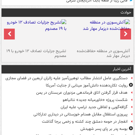
قابی زیبا از قلعه بابک آذربایجان شرقی
حوادث
تصادف مرگبار در محور اهواز–شوش ۲
آتش‌سوزی در منطقه حفاظت‌شده
تشریح جزئیات تصادف ۱۲ خودرو با ۱۹
پا
دیزمار مهار شد
مصدوم
آخرین اخبار
دستگیری عامل انتشار مطالب توهین‌آمیز علیه زائران اربعین در فضای مجازی
روایت تکان‌دهنده دانش‌آموز مینابی از جنایت آمریکا
هدف قرار گرفتن اتاق‌ فرماندهی مزدوران عربستان در یمن
شکست پروژه «خاورمیانه جدید» نتانیاهو
گزافه‌گویی و لفاظی جدید ترامپ علیه ایران
پیروزی استقلال مقابل همنام خوزستانی در دیداری تدارکاتی
انفجار در حومه دمشق چند کشته و زخمی برجا گذاشت
بوسه‌ پدر بر پای پسر شهیدش