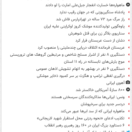
ماهواره‌ها خسارت انفجار جبل‌علی امارت را لو دادند
پادشاه سنگین‌وزنی که در جهان رقیب ندارد
راز مرگ مرد ۷۲ ساله در تهرانپارس فاش شد
یاوه‌گویی تولیدکننده موشک کروز اوکراینی علیه ایران
سناریوی بلاگر زن برای قتل شوهرش
دشان از دست عربستان فرار کرد
عربستان فرمانده ائتلاف دریایی چندملیتی را منصوب کرد
دستگیری ۸ نفر از اشرار مسلح شاخص و مرتبطین گروهک های تروریستی
موج بارش‌های تابستانه در راه ۱۱ استان
دستگیری ۶ نفر در بهشهر به اتهام تشویش اذهان عمومی
درگیری لفظی ترامپ و هگزث بر سر کمبود ذخایر موشکی
آهوی ایرانی
۸۰۰ سازۀ آمریکایی خاکستر شد
ونس: ایرانی‌ها مذاکره‌کنندگان سرسختی هستند
دردسر جدید برای سرخپوشان
ماهواره ایرانی که از سد ابرها عبور می‌کند
تکذیب ادعای «نحوه ردزنی محل استقرار شهید لاریجانی»
۶ دستاورد بزرگ ایران در ۱۶۰ روز رهبری رهبر انقلاب