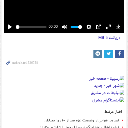
00:00
Play
Mute
Settings
PIP
Enter
Down
دریافت
5 MB
fullscreen
اخبار مرتبط
تصاویر هوایی از وضعیت غزه بعد از ۱۰ روز بمباران
فیلم/ اهالی غزه اینگونه موبایل خود را شارژ می‌کنند!