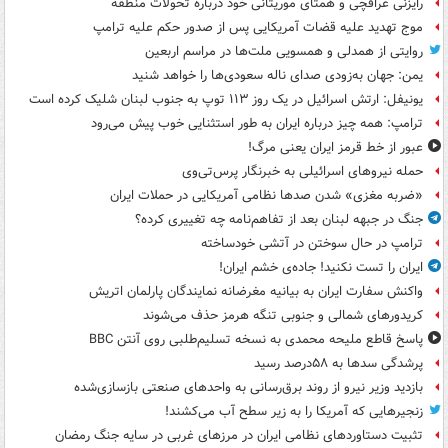
رایزنی عراقچی و همتای موریتانی خود درباره تحولات منطقه
موج تهدید علیه قضات آمریکایی پس از صدور حکم علیه ترامپ
روایتی از همدلی و همسویی ملت‌ها در مراسم اربعین
یمن: جهان به‌زودی صدای ناله سعودی‌ها را خواهد شنید
یونیفل: ارتش اسرائیل در یک روز ۱۱۳ توپ به جنوب لبنان شلیک کرده است
ترامپ: همه چیز درباره ایران به طور استثنایی خوب پیش می‌رود
عبور از خط قرمز ایران یعنی مرگ!
حمله نیروهای اسرائیلی به خبرنگار پرس‌تی‌وی
«ضربه مغزی» شدن صدها نظامی آمریکایی در حملات ایران
جنگ در جبهه لبنان بعد از تفاهم‌نامه چه تغییری کرده؟
ترامپ در حال سوختن در آتشی خودساخته
ایران را تست نکنید! جاده‌ی خشم ایران!
واکنش سفارت ایران به بیانیه مغرضانه نمایندگان پارلمان اتریش
کریدورهای شمالی و جنوبی تنگه هرمز حذف می‌شوند
پاسخ قاطع ملیحه محمدی به نسخه تسلیم‌طلبی روی آنتن BBC
پرشدگی سدها به ۵۸درصد رسید
بازدید وزیر نیرو از روند برق‌رسانی به واحدهای صنعتی بازسازی‌شده
زنجیرهایی که آمریکا را به زیر سطح آب می‌کشند!
تثبیت دستاوردهای نظامی ایران در مرزهای غربی در سایه جنگ رمضان