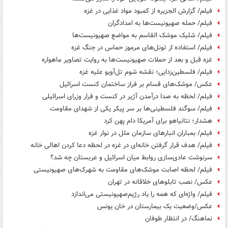
فیلم/ گزارش الجزیره از کمبود مواد غذایی در غزه
فیلم/ حمله صهیونیست‌ها به امدادگران
فیلم/ شلیک موشک القاسم به مواضع صهیونیست‌ها
فیلم/ استفاده از تونل‌های مرموز حماس در جنگ غزه
غزه قبل و بعد از حملات صهیونیست‌ها به روایت تصاویر ماهواره‌
فیلم/ فلسطین‌زدایی؛ نقشه شوم تل‌آویو علیه غزه
عکس/ موشک‌های قسام بر فراز ساختمان کنست اسرائیل
فیلم/ لحظه به صدا درآمدن آژیر در کنست و فرار وزرای اسرائیلی
فیلم/ سوگند فلسطینی‌ها بر سر پیکر یکی از شهدای مقاومت
هشدار؛ نتانیاهو برای آمریکا دام پهن کرد
فیلم/ بمباران انبارهای سازمان ملل در نوار غزه
فیلم/ هدف قرار گرفتن خانه‌ای در غزه در لحظه دعا کردن اهالی خانه
سرنوشت عادی‌سازی روابط میان اسرائیل و عربستان چه شد؟
فیلم/ لحظه اصابت موشک‌های مقاومت به شهرک‌های صهیونیستی
عکس/ نصب تابلوهای خلاقانه در تهران
فیلم/ واژه‌ای که همه را یاد رژیم‌صهیونیستی می‌اندازد
عکس/وضعیت یک بیمارستان در خان یونس
نماهنگ/ در انتظار طوفان