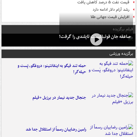
قیمت نفت ۵ درصد کاهش یافت
رشد آرام دلار ادامه دارد
افزایش قیمت جهانی طلا
فیلم برگزیده
صاعقه جان فوتبالیست تایلندی را گرفت!
برگزیده ورزشی
حمله تند فیگو به اینفانتینو: دروغگو، پَست‌ و
حیله‌گر!
جنجال جدید نیمار در برزیل +فیلم
رامین رضاییان رسماً از استقلال جدا شد