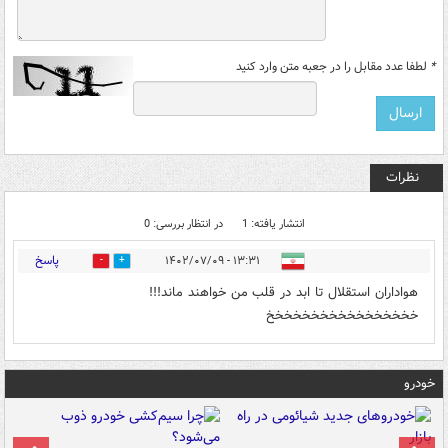
*
لطفا عدد مقابل را در جعبه متن وارد کنید
نظرات
انتشار یافته: 1
در انتظار بررسی: 0
پاسخ
۱۳:۳۱ - ۱۴۰۲/۰۷/۰۹
1
2
هواداران استقلال تا ابد در قلب من خواهند ماند!!!
خخخخخخخخخخخخخخخخخ
خودرو