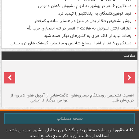
دستگیری ۶ نفر در بهشهر به اتهام تشویش اذهان عمومی
فیفا توهین‌کنندگان به اینفانتینو را تهدید کرد
روش تشخیص طلا از بدل در منزل؛ راهنمای ساده و کم‌خطر
اعتراف ارتش اسرائیل به هلاکت ۲ افسر در تله انفجاری حزب‌الله
بغداد: نباید از خاک عراق به کشورهای دیگر حمله شود
دستگیری ۸ نفر از اشرار مسلح شاخص و مرتبطین گروهک های تروریستی
سلامت
اهمیت تشخیص زودهنگام بیماری‌های
ناگفته‌هایی از آمپول های لاغری؛ از
دریچه‌ای قلب
عوارض مرگبار تا زیبایی
تا
نسخه دسکتاپ
کليه حقوق اين سايت متعلق به پایگاه خبري-تحليلي مشرق نيوز می باشد و
استفاده از مطالب آن با ذکر منبع بلامانع است.