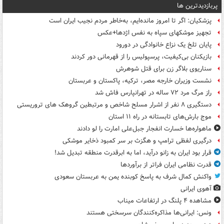
پربازدیدترین ها
پزشکیان: اگر تا امروز مانده‌ایم، به‌خاطر مردم نجیب ایران است
تجهیز موشکهای سپاه به نفس اژدها+عکس
پایان تلخ یک نزاع خانوادگی در دورود
بازیکنان بی‌کیفیت، پرسپولیس را از قهرمانی دور کردند
سناریوی بلاگر زن برای قتل شوهرش
نشست وزیران خارجه مصر، ترکیه، پاکستان و عربستان
راز مرگ مرد ۷۲ ساله در تهرانپارس فاش شد
دستگیری ۸ نفر از اشرار مسلح شاخص و مرتبطین گروهک های تروریستی
موج بارش‌های تابستانه در راه ۱۱ استان
ماهواره‌ها خسارت انفجار جبل‌علی امارت را لو دادند
درگیری لفظی ترامپ و هگزث بر سر کمبود ذخایر موشکی
قرار بود ایران به زانو درآید، اما به ابرقدرت منطقه تبدیل شد!
قدرت نظامی ایران فراتر از برآوردها
واکنش کمال شرف به پاسخ کوبنده یمن به عربستان سعودی
آهوی ایرانی
مشاهده ۴ پلنگ در ارتفاعات میناب
ونس: ایرانی‌ها مذاکره‌کنندگان سرسختی هستند