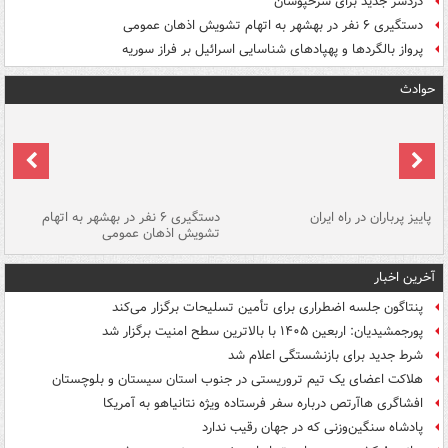
دردسر جدید برای سرخپوشان
دستگیری ۶ نفر در بهشهر به اتهام تشویش اذهان عمومی
پرواز بالگردها و پهپادهای شناسایی اسرائیل بر فراز سوریه
حوادث
ن
پاییز پرباران در راه ایران
دستگیری ۶ نفر در بهشهر به اتهام
تشویش اذهان عمومی
اس
آخرین اخبار
پنتاگون جلسه اضطراری برای تأمین تسلیحات برگزار می‌کند
پورجمشیدیان: اربعین ۱۴۰۵ با بالاترین سطح امنیت برگزار شد
شرط جدید برای بازنشستگی اعلام شد
هلاکت اعضای یک تیم تروریستی در جنوب استان سیستان و بلوچستان
افشاگری هاآرتص درباره سفر فرستاده ویژه نتانیاهو به آمریکا
پادشاه سنگین‌وزنی که در جهان رقیب ندارد