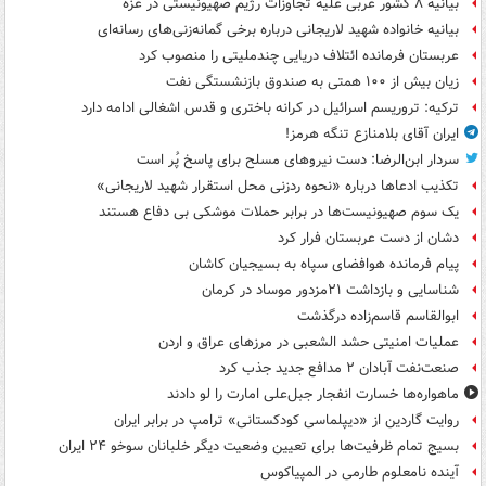
بیانیه ۸ کشور عربی علیه تجاوزات رژیم صهیونیستی در غزه
بیانیه خانواده شهید لاریجانی درباره برخی گمانه‌زنی‌های رسانه‌ای
عربستان فرمانده ائتلاف دریایی چندملیتی را منصوب کرد
زیان بیش از ۱۰۰ همتی به صندوق‌ بازنشستگی نفت
ترکیه: تروریسم اسرائیل در کرانه باختری و قدس اشغالی ادامه دارد
ایران آقای بلامنازع تنگه هرمز!
سردار ابن‌الرضا: دست نیروهای مسلح برای پاسخ پُر است
تکذیب ادعاها درباره «نحوه ردزنی محل استقرار شهید لاریجانی»
یک‌ سوم صهیونیست‌ها در برابر حملات موشکی بی دفاع هستند
دشان از دست عربستان فرار کرد
پیام فرمانده هوافضای سپاه به بسیجیان کاشان
شناسایی و بازداشت ۲۱مزدور موساد در کرمان
ابوالقاسم قاسم‌زاده درگذشت
عملیات امنیتی حشد الشعبی در مرزهای عراق و اردن
صنعت‌نفت آبادان ۲ مدافع جدید جذب کرد
ماهواره‌ها خسارت انفجار جبل‌علی امارت را لو دادند
روایت گاردین از «دیپلماسی کودکستانی» ترامپ در برابر ایران
بسیج تمام ظرفیت‌ها برای تعیین وضعیت دیگر خلبانان سوخو ۲۴ ایران
آینده نامعلوم طارمی در المپیاکوس