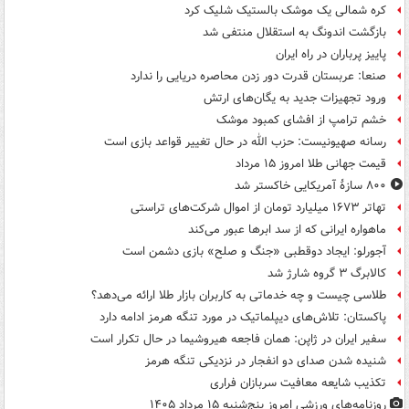
کره شمالی یک موشک بالستیک شلیک کرد
بازگشت اندونگ به استقلال منتفی شد
پاییز پرباران در راه ایران
صنعا: عربستان قدرت دور زدن محاصره دریایی را ندارد
ورود تجهیزات جدید به یگان‌های ارتش
خشم ترامپ از افشای کمبود موشک
رسانه صهیونیست: حزب الله در حال تغییر قواعد بازی است
قیمت جهانی طلا امروز ۱۵ مرداد
۸۰۰ سازۀ آمریکایی خاکستر شد
تهاتر ۱۶۷۳ میلیارد تومان از اموال شرکت‌های تراستی
ماهواره ایرانی که از سد ابرها عبور می‌کند
آجورلو: ایجاد دوقطبی «جنگ و صلح‌» بازی دشمن است
کالابرگ ۳ گروه شارژ شد
طلاسی چیست و چه خدماتی به کاربران بازار طلا ارائه می‌دهد؟
پاکستان: تلاش‌های دیپلماتیک در مورد تنگه هرمز ادامه دارد
سفیر ایران در ژاپن: همان فاجعه هیروشیما در حال تکرار است
شنیده شدن صدای دو انفجار در نزدیکی تنگه هرمز
تکذیب شایعه معافیت سربازان فراری
روزنامه‌های ورزشی امروز پنج‌شنبه ۱۵ مرداد ۱۴۰۵