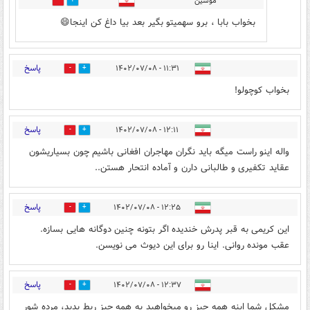
موسین
1
0
بخواب بابا ، برو سهمیتو بگیر بعد بیا داغ کن اینجا😄
پاسخ
۱۱:۳۱ - ۱۴۰۲/۰۷/۰۸
4
11
بخواب کوچولو!
پاسخ
۱۲:۱۱ - ۱۴۰۲/۰۷/۰۸
0
0
واله اینو راست میگه باید نگران مهاجران افغانی باشیم چون بسیاریشون
عقاید تکفیری و طالبانی دارن و آماده انتحار هستن..
پاسخ
۱۲:۲۵ - ۱۴۰۲/۰۷/۰۸
0
0
این کریمی به قبر پدرش خندیده اگر بتونه چنین دوگانه هایی بسازه.
عقب مونده روانی. اینا رو برای این دیوث می نویسن.
پاسخ
۱۲:۳۷ - ۱۴۰۲/۰۷/۰۸
3
15
مشکل شما اینه همه چیز رو میخواهید به همه چیز ربط بدید، مرده شور