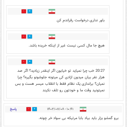
6
4
باور نداری درخواست رفراندم کن
0
0
هیچ جا مال کسی نیست غیر از اینکه خریده باشد.
0
0
20:27 خب چرا نمیاید تو خیابون اگر اینقدر زیادید؟ اگر صد
هزار نفر بیان میدون ازادی کی میتونه جلوشونو بگیره؟ چرا
نمیان؟ براندازی یک نظام فقط با انقلاب میسر هست و بس
نمیتونید وقت ما و خودتون رو تلف نکیند
پاسخ
۱۰:۴۱ - ۱۴۰۲/۰۷/۰۸
32
32
برو گمشو بزار باید بیاد بابا مرتیکه بی سواد خر چونه.