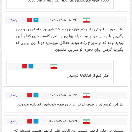
1000 فرقه اپوزیسیون هر کدام یک دهم درصد دارید
پاسخ
۱۰:۳۴ - ۱۴۰۲/۰۷/۰۸
16
31
علی جون سلبریتی باسوادم قرارمون بود ۲۵ شهریور ماه ایران رو پس
بگیریم ولی نمی دونم تو ، توله پهلوی و مصی کاسب خون کدام گوری
بودید و به کدام سوراخ رفته بودید حداقل میومدید دوتا نون بربری که
بگیرید گرفتن ایران بخوره تو سر بی عقلتون
2
5
فکر کنم از افغانخا ترسیدن
پاسخ
۱۰:۳۷ - ۱۴۰۲/۰۷/۰۸
11
36
باز این توهم زد از طرف ایرانی زر نزن همه خودشون نماینده میدونن
پاسخ
۱۰:۳۹ - ۱۴۰۲/۰۷/۰۸
9
25
ببینید این علی کریمی نیست این اکانت علی کریمی هست میدونم که