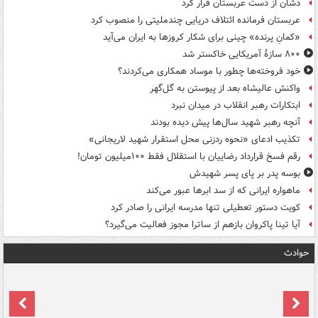
دشان از دست عربستان فرار کرد
عربستان فرمانده ائتلاف دریایی چندملیتی را منصوب کرد
«کمانِ پرنده» چینی برای شکار کروزها به ایران می‌آید
۸۰۰ سازۀ آمریکایی خاکستر شد
خود فروخته‌ها چطور با موساد همکاری می‌کردند؟
واکنش عالیشاه بعد از پیوستن به گل‌گهر
ابتکارات رهبر انقلاب در میدان نبرد
آنچه رهبر شهید سال‌ها پیش دیده بودند
تکذیب ادعای «نحوه ردزنی محل استقرار شهید لاریجانی»
رقم فسخ قرارداد رضاییان با استقلال فقط ۱۰۰میلیون تومان!
بوسه‌ پدر بر پای پسر شهیدش
ماهواره ایرانی که از سد ابرها عبور می‌کند
کویت دستور تعطیلی تنها مدرسه ایرانی را صادر کرد
آیا تینا پاکروان بازهم از ساترا مجوز فعالیت می‌گیرد؟
حوادث