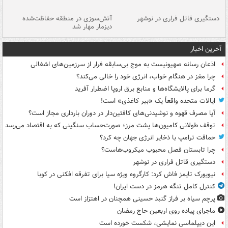
دستگیری قاتل فراری در نوشهر
آتش‌سوزی در منطقه حفاظت‌شده
دیزمار مهار شد
مص
آخرین اخبار
اذعان رسانه صهیونیست به موج بی‌سابقه فرار از سرزمین‌های اشغالی
چرا مغز در هنگام خواب، انرژی خود را خالی می‌کند؟
گرما برای پالایشگاه‌ها و منابع برق اروپا اضطرار آفرید
ایالات متحده واقعاً یک «ببر کاغذی» است!
آیا مصرف قهوه و نوشیدنی‌های کافئین‌دار در دوران بارداری مجاز است؟
توقف طولانی کامیون‌ها پشت مرز؛ صورت‌حساب سنگینی که به اقتصاد می‌رسد
حماقت ترامپ با ذخایر انرژی جهان چه کرد؟
چرا تابستان فصل محبوب میکروب‌هاست؟
دستگیری قاتل فراری در نوشهر
نیویورک تایمز فاش کرد: کارگروه ویژه سیا برای تفرقه افکنی در کوبا
کنترل کامل تنگه هرمز در دست ایران!
پرچم سیاه بر فراز گنبد حسینی همچنان در اهتزاز است
ماجرای پیاده روی اربعین حاج رمضان
این دیپلماسی نمایشی، شکست خورده است