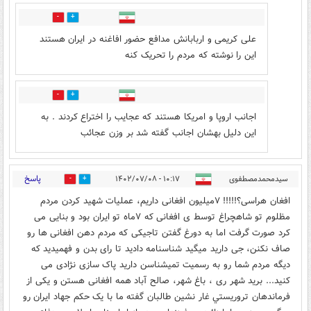
4
1
علی کریمی و اربابانش مدافع حضور افاغنه در ایران هستند
این را نوشته که مردم را تحریک کنه
1
0
اجانب اروپا و امریکا هستند که عجایب را اختراع کردند . به
این دلیل بهشان اجانب گفته شد بر وزن عجائب
پاسخ
سیدمحمدمصطفوی
۱۰:۱۷ - ۱۴۰۲/۰۷/۰۸
41
68
افغان هراسی؟!!!!! ۷میلیون افغانی داریم، عملیات شهید کردن مردم
مظلوم تو شاهچراغ توسط ی افغانی که ۷ماه تو ایران بود و بنایی می
کرد صورت گرفت اما به دورغ گفتن تاجیکی که مردم دهن افغانی ها رو
صاف نکنن، جی دارید میگید شناسنامه دادید تا رای بدن و فهمیدید که
دیگه مردم شما رو به رسمیت تمیشناسن دارید پاک سازی نژادی می
کنید... برید شهر ری ، باغ شهر، صالح آباد همه افغانی هستن و یکی از
فرماندهان تروريستي غار نشین طالبان گفته ما با یک حکم جهاد ایران رو