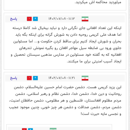
میاوردید محاکمه اش میکردید.
پاسخ
۱۱:۱۲ - ۱۴۰۲/۰۷/۰۸
3
20
اینکه این تعداد افغانی جای نگرانی دارد و نباید بیخیال شد کاملا درسته
اما هدف علی کریمی روحیه دادن به شورش گرانه برای اینکه بگه باید
بحران و شورش ایجاد کنیم برای ساقط کردن حکومت و... اما مسئولین
جلوی ورود بی ضابطه سیل مهاجر افغان رو بگیره نمونش تندرهای
افغانیه که به گفته خود مسئولین در مدارس مذهبی سیستان تحصیل و
ایجاد آسیب امنیتی برای ما میکنند.
پاسخ
۱۱:۲۱ - ۱۴۰۲/۰۷/۰۸
7
16
این یزید کریمی هست. دشمن حضرت امام حسین علیه‌السلام، دشمن
روحانیت و دین خدا، دشمن خدا، دشمن نظام و رهبر اسلامی، دشمن
مردم مظلوم افغانستان، فلسطین و هر مظلومی، دشمن حافظان امنیت،
دشمن مردم، دشمن صداقت و دشمن هر چیز خوبی. چنین موجود عجیب
و نجسی مایه حیرت است!