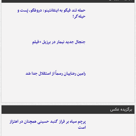
حمله تند فیگو به اینفانتینو: دروغگو، پَست‌ و
حیله‌گر!
جنجال جدید نیمار در برزیل +فیلم
رامین رضاییان رسماً از استقلال جدا شد
برگزیده عکس
پرچم سیاه بر فراز گنبد حسینی همچنان در اهتزاز
است