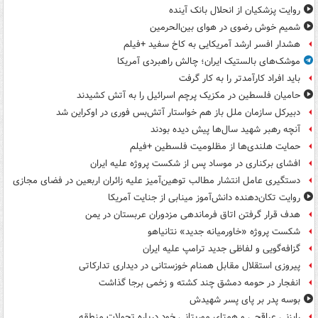
روایت پزشکیان از انحلال بانک آینده
شمیم خوش رضوی در هوای بین‌الحرمین
هشدار افسر ارشد آمریکایی به کاخ سفید +فیلم
موشک‌های بالستیک ایران؛ چالش راهبردی آمریکا
باید افراد کارآمدتر را به کار گرفت
حامیان فلسطین در مکزیک پرچم اسرائیل را به آتش کشیدند
دبیرکل سازمان ملل باز هم خواستار آتش‌بس فوری در اوکراین شد
آنچه رهبر شهید سال‌ها پیش دیده بودند
حمایت هلندی‌ها از مظلومیت فلسطین +فیلم
افشای برکناری در موساد پس از شکست پروژه علیه ایران
دستگیری عامل انتشار مطالب توهین‌آمیز علیه زائران اربعین در فضای مجازی
روایت تکان‌دهنده دانش‌آموز مینابی از جنایت آمریکا
هدف قرار گرفتن اتاق‌ فرماندهی مزدوران عربستان در یمن
شکست پروژه «خاورمیانه جدید» نتانیاهو
گزافه‌گویی و لفاظی جدید ترامپ علیه ایران
پیروزی استقلال مقابل همنام خوزستانی در دیداری تدارکاتی
انفجار در حومه دمشق چند کشته و زخمی برجا گذاشت
بوسه‌ پدر بر پای پسر شهیدش
رایزنی عراقچی و همتای موریتانی خود درباره تحولات منطقه