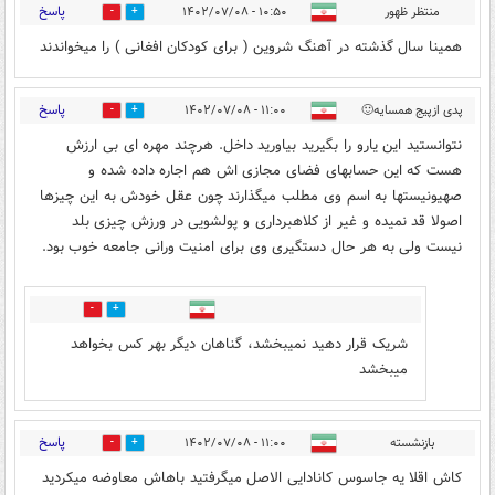
پاسخ
منتظر ظهور
۱۰:۵۰ - ۱۴۰۲/۰۷/۰۸
6
32
همینا سال گذشته در آهنگ شروین ( برای کودکان افغانی ) را میخواندند
پاسخ
پدی ازپیج همسایه🙂
۱۱:۰۰ - ۱۴۰۲/۰۷/۰۸
7
14
نتوانستید این یارو را بگیرید بیاورید داخل. هرچند مهره ای بی ارزش
هست که این حسابهای فضای مجازی اش هم اجاره داده شده و
صهیونیستها به اسم وی مطلب میگذارند چون عقل خودش به این چیزها
اصولا قد نمیده و غیر از کلاهبرداری و پولشویی در ورزش چیزی بلد
نیست ولی به هر حال دستگیری وی برای امنیت ورانی جامعه خوب بود.
0
0
شریک قرار دهید نمیبخشد، گناهان دیگر بهر کس بخواهد
میبخشد
پاسخ
بازنشسته
۱۱:۰۰ - ۱۴۰۲/۰۷/۰۸
2
11
کاش اقلا یه جاسوس کانادایی الاصل میگرفتید باهاش معاوضه میکردید