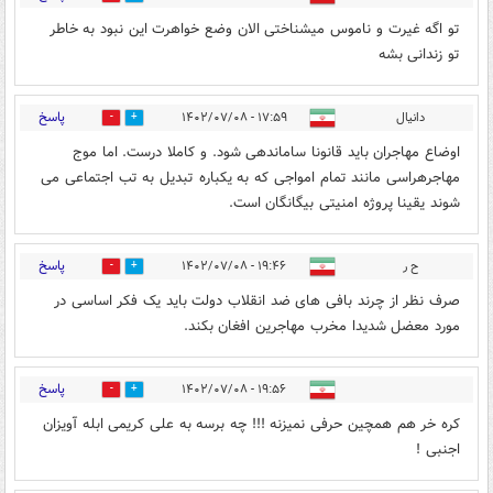
تو اگه غیرت و ناموس میشناختی الان وضع خواهرت این نبود به خاطر
تو زندانی بشه
پاسخ
دانیال
۱۷:۵۹ - ۱۴۰۲/۰۷/۰۸
2
5
اوضاع مهاجران باید قانونا ساماندهی شود. و کاملا درست. اما موج
مهاجرهراسی مانند تمام امواجی که به یکباره تبدیل به تب اجتماعی می
شوند یقینا پروژه امنیتی بیگانگان است.
پاسخ
ح ر
۱۹:۴۶ - ۱۴۰۲/۰۷/۰۸
1
11
صرف نظر از چرند بافی های ضد انقلاب دولت باید یک فکر اساسی در
مورد معضل شدیدا مخرب مهاجرین افغان بکند.
پاسخ
۱۹:۵۶ - ۱۴۰۲/۰۷/۰۸
0
1
کره خر هم همچین حرفی نمیزنه !!! چه برسه به علی کریمی ابله آویزان
اجنبی !