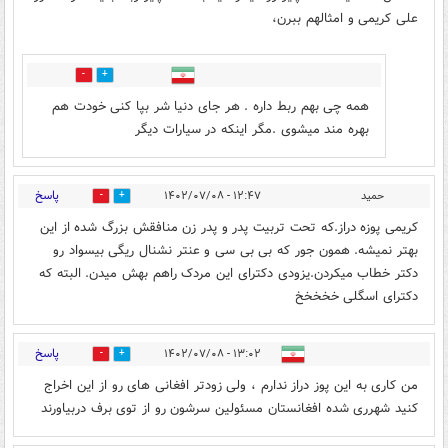
علی کریمی و امثالهم ببرن،
0
0
همه چی بهم ربط داره . هر جای دنیا شر بپا کنی خودت هم
بهره مند میشوی .مگر اینکه در سیارات دیگر
پاسخ
حمید
۱۲:۴۷ - ۱۴۰۲/۰۷/۰۸
0
0
کریمی پوزه دراز.که تحت تربیت پدر و پدر زن منافقش بزرگ شده از این
بهتر نمیشه. همون جور که بی بی سی و عنتر نشنال ریگی بیسواد رو
دکتر خطاب میکردن.یزودی دکترای این مردک راهم بهش میدن. البته که
دکترای اسگلی خخخخخ
پاسخ
۱۳:۰۲ - ۱۴۰۲/۰۷/۰۸
0
2
من کاری به این پوز دراز ندارم ، ولی زودتر افغانی های رو از این اخراج
کنید شهرری شده افغانستان مسئولین سرشون رو از توی برف دربیاورند