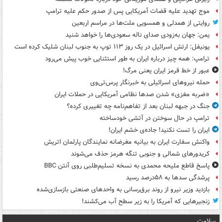
موج تهدید علیه قضات آمریکایی پس از صدور حکم علیه ترامپ
روایتی از همدلی و همسویی ملت‌ها در مراسم اربعین
یمن: جهان به‌زودی صدای ناله سعودی‌ها را خواهد شنید
یونیفل: ارتش اسرائیل در یک روز ۱۱۳ توپ به جنوب لبنان شلیک کرده است
ترامپ: همه چیز درباره ایران به طور استثنایی خوب پیش می‌رود
عبور از خط قرمز ایران یعنی مرگ!
حمله نیروهای اسرائیلی به خبرنگار پرس‌تی‌وی
«ضربه مغزی» شدن صدها نظامی آمریکایی در حملات ایران
جنگ در جبهه لبنان بعد از تفاهم‌نامه چه تغییری کرده؟
ترامپ در حال سوختن در آتشی خودساخته
ایران را تست نکنید! جاده‌ی خشم ایران!
واکنش سفارت ایران به بیانیه مغرضانه نمایندگان پارلمان اتریش
کریدورهای شمالی و جنوبی تنگه هرمز حذف می‌شوند
پاسخ قاطع ملیحه محمدی به نسخه تسلیم‌طلبی روی آنتن BBC
پرشدگی سدها به ۵۸درصد رسید
بازدید وزیر نیرو از روند برق‌رسانی به واحدهای صنعتی بازسازی‌شده
زنجیرهایی که آمریکا را به زیر سطح آب می‌کشند!
سلامت