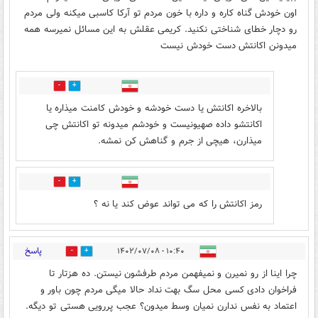
اون خودش گناه کاره و داره با خون مردم تو آرکا کاسبی میکنه ولی مردم
رو دچار خطای شناختی نکنید. کریمی عقلش به این مسائل نمیرسه همه
میدونن اکانتش دست خودش نیست
0
0
بالاخره اکانتش یا دست خودشه و خودش کامنت میذاره یا
اکانتشو داده صهیونیست و خودشم میدونه تو اکانتش چی
میذارن، هیچی از جرم و گناهش کن نمشه.
1
0
رمز اکانتش را که می تواند عوض کند یا نه ؟
پاسخ
۱۰:۴۰ - ۱۴۰۲/۰۷/۰۸
9
25
چرا اینا از رو نمیرن و نمیفهمن مردم طرفشون نیستن. ده هزتار تا
فراخوان دادی کسی محل سگ بهت نداد حالا میگی مردم چون باور و
اعتماد به نفس ندارن نمیان وسط میدون؟ عجب پررویی هستی تو دیگه.