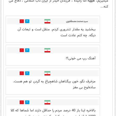
میگیریم، هههه اما زائیده ، فرزندان حیدر از ایران ناب اسلامی ، دفاع می
کنه...
سیدمحمدمصطفوی
3
0
ببخشید یه مقدار تندروری کردم. منقل است و تبعات آن
دیگه. چه کنم عادت است
2
0
آهنگ رپ می خونی؟!
19
8
مزخرف نگو. خون بیگناهان شاهچراغ به گردن تو هم هست.
ساده‌لوح بی مغز
2
0
بالاخره اینا باز 40 درصد مردم را حداقل دارند اما شماها که کلا