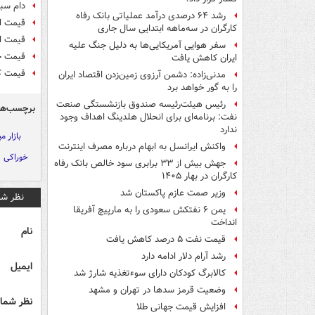
دام سب
رشد ۶۴ درصدی درآمد عملیاتی بانک رفاه
قیمت ان
کارگران در سه‌ماهه ابتدایی سال جاری
قیمت ا
سفر هوایی آمریکایی‌ها به دلیل جنگ علیه
قیمت ج
ایران کاهش یافت
قیمت کا
مدنی‌زاده: دشمن آرزوی زمین‌زدن اقتصاد ایران
را به گور خواهد برد
رئیس هیئت‌رئیسه صندوق بازنشستگی صنعت
برچسب‌ها
نفت: برنامه‌ای برای انحلال هلدینگ اهداف وجود
ندارد
بازار می
واکنش ایرانسل به ابهام درباره مصرف اینترنت
خوراکی
جهش بیش از ۳۳ برابری سود خالص بانک رفاه
کارگران در بهار ۱۴۰۵
وزیر صمت عازم پاکستان شد
نظر شم
یمن ۶ نفتکش سعودی را به مارپیچ آفریقا
انداخت
نام
قیمت نفت ۵ درصد کاهش یافت
رشد آرام دلار ادامه دارد
ایمیل
کالابرگ کودکان دارای سوءتغذیه شارژ شد
وضعیت قرمز سدها در تهران و مشهد
نظر شما 
افزایش قیمت جهانی طلا