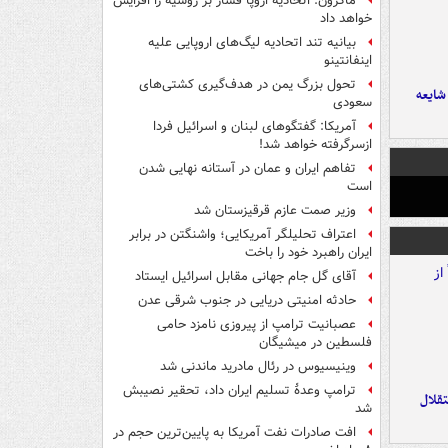
ماکرون: اتحادیه اروپا فشار بر روسیه را افزایش
خواهد داد
بیانیه تند اتحادیه لیگ‌های اروپایی علیه
اینفانتینو
تحول بزرگ یمن در هدف‌گیری کشتی‌های
ایعه
سعودی
آمریکا: گفتگوهای لبنان و اسرائیل فردا
ازسرگرفته خواهد شد!
تفاهم ایران و عمان در آستانه نهایی شدن
است
وزیر صمت عازم قرقیزستان شد
اعتراف تحلیلگر آمریکایی؛ واشنگتن در برابر
ایران راهبرد خود را باخت
آقای گل جام جهانی مقابل اسرائیل ایستاد
حادثه امنیتی دریایی در جنوب شرقی عدن
عصبانیت ترامپ از پیروزی نامزد حامی
فلسطین در میشیگان
وینیسیوس در رئال مادرید ماندنی شد
ترامپ وعدۀ تسلیم ایران داد، تحقیر نصیبش
تقلال
شد
افت صادرات نفت آمریکا به پایین‌ترین حجم در