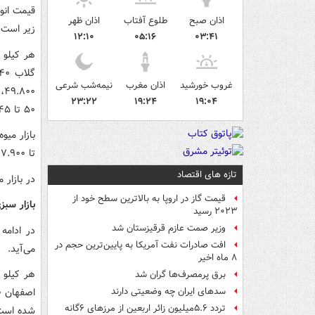
قیمت انو
اذان صبح
طلوع آفتاب
اذان ظهر
زیر است؛
۱۲:۱۰
۰۵:۱۶
۰۳:۴۱
غروب خورشید
اذان مغرب
نیمه‌شب شرعی
۲۳:۲۲
۱۹:۲۴
۱۹:۰۴
۵۰ تا ۱۴۵ و پسته ۲۷۵ تا ۲۹۸ هزار تومان است.
تا ۷.۹۰۰، طالبی ۱۹.۸۰۰ و خربزه ۲۲.۸۰۰ تومان در حال عرضه است.
تازه های اقتصاد
در بازار میوه‌های 
قیمت گاز در اروپا به بالاترین سطح خود از
بازار سبز
۲۰۲۳ رسید
وزیر صمت عازم قرقیزستان شد
در ادامه
افت صادرات نفت آمریکا به پایین‌ترین حجم در
می‌آید.
۸ ماه اخیر
برق پرمصرف‌ها گران شد
سدهای ایران چه وضعیتی دارند
تردد ۵.۶میلیون زائر اربعین از مرزهای ۶گانه
شده است