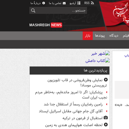
RSS
آرشیو
تماس با ما
دربارهٔ ما
MASHREGH
NEWS
یلم
دیدگاه
پیوندها
بازار
اپ
پربازدیدترین ها
نمایش وطن‌فروشی در قاب تلویزیون
تروریستی موساد!
پزشکیان: اگر تا امروز مانده‌ایم، به‌خاطر مردم
نجیب ایران است
ه نخست مهر ۱۴۰۲ انجام شد. «به»
رامین رضاییان رسماً از استقلال جدا شد
آقای گل جام جهانی مقابل اسرائیل ایستاد
استقبال از فرعون در ترکیه
لحظه اصابت هواپیمای هندی به زمین