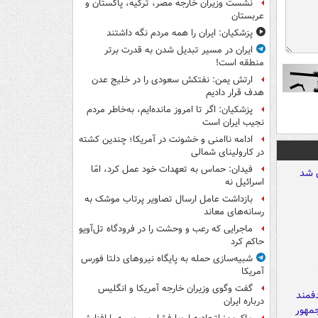
نشست وزیران خارجه مصر، ترکیه، پاکستان و
عربستان
پزشکیان: ایران را همه مردم نگه داشتند
ایران در مسیر تبدیل شدن به قدرت برتر
منطقه است!
ارتش یمن: نفتکش سعودی را در خلیج عدن
هدف قرار دادیم
پزشکیان: اگر تا امروز مانده‌ایم، به‌خاطر مردم
نجیب ایران است
ادامه ناامنی و خشونت در آمریکا؛ چندین کشته
در کارولینای شمالی
فیدان: حماس به تعهدات خود عمل کرد، امّا
اسرائیل نه
بازداشت عامل ارسال تصاویر پرتاب موشک به
رسانه‌های معاند
ماجرایی که رعب و وحشت را در فرودگاه تل‌آویو
حاکم کرد
شبیه‌سازی حمله به پایگاه نیروهای دلتا فورس
آمریکا
گفت وگوی وزیران خارجه آمریکا و انگلیس
درباره ایران