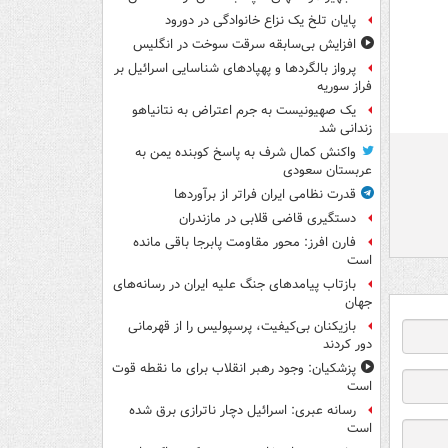
پایان تلخ یک نزاع خانوادگی در دورود
افزایش بی‌سابقه سرقت سوخت در انگلیس
پرواز بالگردها و پهپادهای شناسایی اسرائیل بر
فراز سوریه
یک صهیونیست به جرم اعتراض به نتانیاهو
زندانی شد
واکنش کمال شرف به پاسخ کوبنده یمن به
عربستان سعودی
قدرت نظامی ایران فراتر از برآوردها
دستگیری قاضی قلابی در مازندران
فارن افرز: محور مقاومت پابرجا باقی مانده
است
بازتاب پیامدهای جنگ علیه ایران در رسانه‌های
جهان
بازیکنان بی‌کیفیت، پرسپولیس را از قهرمانی
دور کردند
پزشکیان: وجود رهبر انقلاب برای ما نقطه قوت
است
رسانه عبری: اسرائیل دچار ناترازی برق شده
است