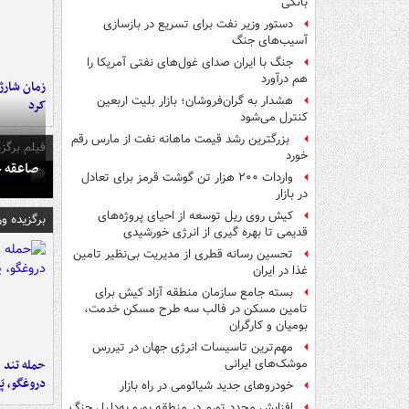
بانکی
دستور وزیر نفت برای تسریع در بازسازی
آسیب‌های جنگ
جنگ با ایران صدای غول‌های نفتی آمریکا را
هم درآورد
زمان شارژ 
هشدار به گران‌فروشان؛ بازار بلیت اربعین
کرد
کنترل می‌شود
بزرگترین رشد قیمت ماهانه نفت از مارس رقم
فیلم برگزی
خورد
صاعقه ج
واردات ۲۰۰ هزار تن گوشت قرمز برای تعادل
در بازار
کیش روی ریل توسعه از احیای پروژه‌های
برگزیده و
قدیمی تا بهره گیری از انرژی خورشیدی
تحسین رسانه قطری از مدیریت بی‌نظیر تامین
غذا در ایران
بسته جامع سازمان منطقه آزاد کیش برای
تامین مسکن در فالب سه طرح مسکن خدمت،
بومیان و کارگران
مهم‌ترین تاسیسات انرژی جهان در تیررس
حمله تند ف
موشک‌های ایرانی
دروغگو، پَ
خودروهای جدید شیائومی در راه بازار
افزایش مجدد تورم در منطقه یورو به‌دلیل جنگ