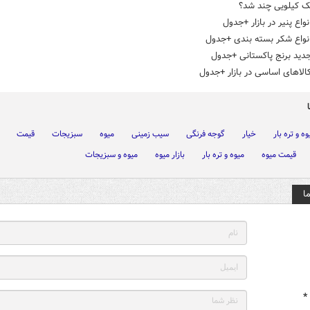
ک کیلویی چند شد؟
واع پنیر در بازار +جدول
نواع شکر بسته بندی +جدول
دید برنج پاکستانی +جدول
لاهای اساسی در بازار +جدول
وه و تره بار
خیار
گوجه فرنگی
سیب زمینی
میوه
سبزیجات
قیمت
قیمت میوه
میوه و تره بار
بازار میوه
میوه و سبزیجات
ا
*