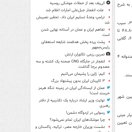
کی‌یف بعد از حملات موشکی روسیه
 به شرح
علت انفجار جبل‌علی امارات اعلام شد
ترامپ وعدۀ تسلیم ایران داد، تحقیر نصیبش
هر کیلو انگور ۳۵ تا ۷۹، نارنگی ۳۳.۸۰۰ تا ۳۴.۸۰۰، سیب دماوند ۲۹.۸۰۰ تا ۳۸.۸۰۰، سیب
شد
تفاهم ایران و عمان در آستانه نهایی شدن
گلاب ۴۰، سیب زرد میانه ۳۹.۸۰۰، هلو هسته جدا ۳۵ تا ۴۸.۸۰۰، هلو انجیری ۴۸.۸۰۰ تا
است
۴۹.۸۰۰، شلیل ۴۸ تا ۶۷، انجیر سیاه ۴۹.۸۰۰ تا ۵۸، کیوی ۵۹.۸۰۰، انار ۴۹.۸۰۰ تا ۶۹، گلابی
پشت پرده پخش هدفمند شایعه استعفای
رئیس‌جمهور
تمرین رزمی تکاوران ارتش
بازار میوه‌های آبدار همچنان ارزان‌ترین محصولات را به خود اختصاص داده‌اند؛ هر کیلو هندوانه ۴
انفجار در جایگاه CNG صحنه یک کشته و سه
مصدوم برجا گذاشت
کیم: ژاپن را پشیمان می‌کنیم
۳ کاپیتان ایران بدون پیشنهاد بزرگ
عمان از ایستادگی ایران در زمینه تنگه هرمز
خرسند است!
یین شهر
توئیت وزیر ارشاد درباره یک تکذیبیه از دفتر
رهبری
رسوایی در اردوگاه دشمن!
۱۱. تا ۱۲.۸۰۰، کاهو رسمی ۲۳.۸۰۰، کاهو سالادی ۲۷.۸۰۰، خیار مینی
چرا موشک‌های ایران تمام نمی‌شود؟
۲۵، خیار گلخانه‌ای ۲۶.۸۰۰ و لیمو ترش ۳۹.۸۰۰ تومان تعیین
نشست وزیران خارجه مصر، ترکیه، پاکستان و