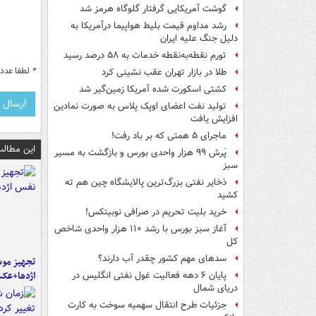
گوشت آمریکایی گرفتار گلوگاه هرمز شد
رشد مداوم قیمت بلیط هواپیما درآمریکا به
دلیل جنگ علیه ایران
تورم نقطه‌به‌نقطه خدمات به ۵۸ درصد رسید
*
لطفا عدد م
طلا در بازار تهران عقب نشینی کرد
کشتی اسکورت شده آمریکا زمین‌گیر شد
تولید نفت اعضای اوپک پلاس به صورت نمادین
افزایش یافت
ماجرای ۵ همتی که بر باد رفت!
این مطالب
پَرش ۹۹ هزار واحدی بورس و بازگشت به مسیر
سبز
ذخایر نفتی بزرگ‌ترین پالایشگاه چین هم ته
کشید
خرید بلیت تحریم در صرافی نوبیتکس!
آغاز سبز بورس با رشد ۱۱۰ هزار واحدی شاخص
کل
سدهای مهم کشور چقدر آب دارند؟
تجهیز موش
اژدها+عک
پایان ۶ دهه فعالیت غول نفتی انگلیس در
دریای شمال
جزئیات طرح انتقال سهمیه سوخت به کارت