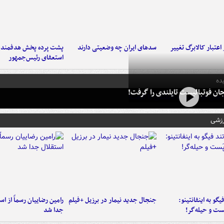
اعتبار کالابرگ تغییر
سدهای ایران چه وضعیتی دارند
پشت پرده پخش هدفمند ش
استعفای رئیس‌جمهور
ده
ان فوتبالیست تایلندی را گرفت!
رزشی
یگو به اینفانتینو:
جنجال جدید نیمار در برزیل +فیلم
رامین رضاییان رسماً از اس
ست‌ و حیله‌گر!
جدا شد