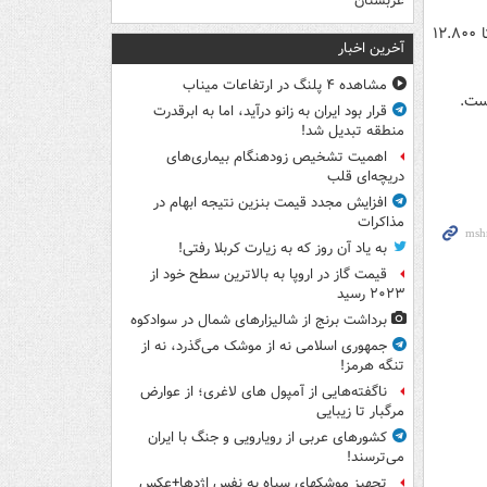
عربستان
سیب زمینی در این بازار هر کیلو ۱۵.۸۰۰ تا ۱۶.۹۰۰ و انواع پیاز شیری (سفید) ۱۰.۸۰۰ تا ۱۲.۸۰۰
آخرین اخبار
مشاهده ۴ پلنگ در ارتفاعات میناب
ست.
قرار بود ایران به زانو درآید، اما به ابرقدرت
منطقه تبدیل شد!
اهمیت تشخیص زودهنگام بیماری‌های
دریچه‌ای قلب
افزایش مجدد قیمت بنزین نتیجه ابهام در
مذاکرات
به یاد آن روز که به زیارت کربلا رفتی!
قیمت گاز در اروپا به بالاترین سطح خود از
۲۰۲۳ رسید
برداشت برنج از شالیزارهای شمال در سوادکوه
جمهوری اسلامی نه از موشک می‌گذرد، نه از
تنگه هرمز!
ناگفته‌هایی از آمپول های لاغری؛ از عوارض
مرگبار تا زیبایی
کشورهای عربی از رویارویی و جنگ با ایران
می‌ترسند!
تجهیز موشکهای سپاه به نفس اژدها+عکس