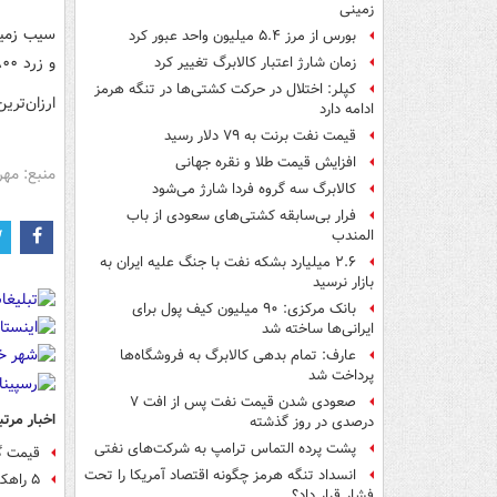
زمینی
بورس از مرز ۵.۴ میلیون واحد عبور کرد
و زرد ۱۰.۸۰۰ تا ۱۴.۸۰۰ به فروش می‌رسد.
زمان شارژ اعتبار کالابرگ تغییر کرد
کپلر: اختلال در حرکت کشتی‌ها در تنگه هرمز
ارزان‌تر
ادامه دارد
قیمت نفت برنت به ۷۹ دلار رسید
افزایش قیمت طلا و نقره جهانی
منبع: مهر
کالابرگ سه گروه فردا شارژ می‌شود
فرار بی‌سابقه کشتی‌های سعودی از باب
المندب
۲.۶ میلیارد بشکه نفت با جنگ علیه ایران به
بازار نرسید
بانک مرکزی: ۹۰ میلیون کیف پول برای
ایرانی‌ها ساخته شد
عارف: تمام بدهی کالابرگ به فروشگاه‌ها
پرداخت شد
صعودی شدن قیمت نفت پس از افت ۷
اخبار مرتب
درصدی در روز گذشته
پشت پرده التماس ترامپ به شرکت‌های نفتی
قیمت گ
انسداد تنگه هرمز چگونه اقتصاد آمریکا را تحت
۵ راهکارِ کاهش قیمت میوه ‌در بازار
فشار قرار داد؟