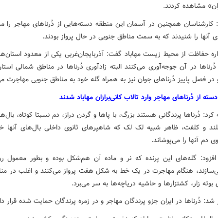
زان» مشاهده کردند.
: کارشناسان همچنین در آسمان این منطقه دسته‌هایی از دُرناهای مهاجر را م
 آنها را شنیدند که به سمت مناطق جنوبی در حال پرواز بودند.
ره حفاظت از محیط زیست مهاباد گفت: آذربایجان‌غربی یکی از معدود استان‌ه
ُرناها در آن جوجه‌آوری می‌کنند البته زادآوری دُرناها در مناطق شمالی است
 در فصل پاییز دُرناهای جوان نیز به همراه گله خود به مناطق جنوبی مهاجرت می
ته از دُرناهای مهاجر وارد تالاب‌ کانی‌برازان مهاباد شدند
کرد: دُرناها پرندگانی هستند بزرگ، با پاها و گردن دراز، دم نسبتا کوتاه، بال‌ها
لند و کلفت، ظاهر شبیه لک‌ لک که شاهپرهای ثانوی داخلی بال‌های آنها خی
 دم آنها را می‌پوشاند.
افزود: گله‌های این پرنده که نر و ماده آن هم‌شکل بوده و بطور معمول ر
ی‌سازند، هنگام مهاجرت در یک خط به شکل هفت پرواز می‌کنند و اغلب در منا
وته زار، کشتزارها و حاشیه دریاچه‌ها به سر می‌برد.
 شد: دُرناها در ایران جزو پرندگان مهاجر و در زمره پرندگان حمایت شده قرار دار