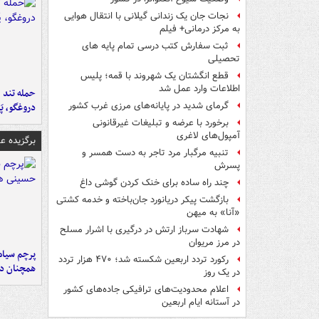
نجات جان یک زندانی گیلانی با انتقال هوایی
به مرکز درمانی+ فیلم
ثبت سفارش کتب درسی تمام پایه های
تحصیلی
قطع انگشتان یک شهروند با قمه؛ پلیس
اطلاعات وارد عمل شد
حمله تند ف
گرمای شدید در پایانه‌های مرزی غرب کشور
دروغگو، پَ
برخورد با عرضه و تبلیغات غیرقانونی
آمپول‌های لاغری
برگزیده 
تنبیه مرگبار مرد تاجر به دست همسر و
پسرش
چند راه‌ ساده برای خنک کردن گوشی داغ
بازگشت پیکر دریانورد جان‌باخته و خدمه کشتی
«آنا» به میهن
شهادت سرباز ارتش در درگیری با اشرار مسلح
در مرز مریوان
پرچم سیاه
رکورد تردد اربعین شکسته شد؛ ۴۷۰ هزار تردد
همچنان در
در یک روز
اعلام محدودیت‌های ترافیکی جاده‌های کشور
در آستانه ایام اربعین