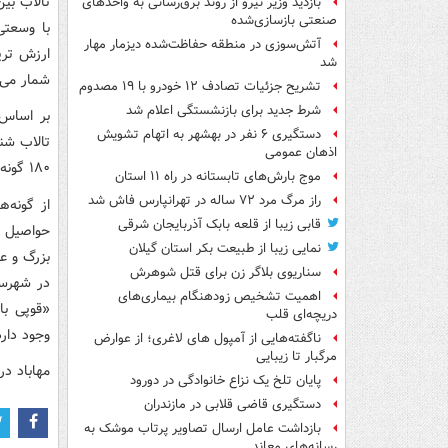
تالاب بی
بازدید وزیر نیرو از روند برق‌رسانی به واحدهای
صنعتی بازسازی‌شده
با وسعتی
آتش‌سوزی در منطقه حفاظت‌شده دیزمار مهار
ارزش تری
شد
شمار می 
تشریح جزئیات تصادف ۱۲ خودرو با ۱۹ مصدوم
شرط جدید برای بازنشستگی اعلام شد
دستگیری ۶ نفر در بهشهر به اتهام تشویش
تالاب شن
اذهان عمومی
۱۸۰ گونه خواهد رسید و همین امر اهمیت تالاب را بیش از پیش آشکار می سازد.
موج بارش‌های تابستانه در راه ۱۱ استان
راز مرگ مرد ۷۲ ساله در تهرانپارس فاش شد
از گونه‌
قابی زیبا از قلعه بابک آذربایجان شرقی
حواصیل خ
نمایی زیبا از طبیعت بکر استان گیلان
بزرگ و ع
سناریوی بلاگر زن برای قتل شوهرش
در شهرست
اهمیت تشخیص زودهنگام بیماری‌های
«قوپی با
دریچه‌ای قلب
وجود دارد
ناگفته‌هایی از آمپول های لاغری؛ از عوارض
مرگبار تا زیبایی
مهاباد د
پایان تلخ یک نزاع خانوادگی در دورود
دستگیری قاضی قلابی در مازندران
بازداشت عامل ارسال تصاویر پرتاب موشک به
رسانه‌های معاند