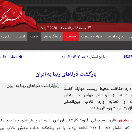
جمعه ۱۶ مرداد ۱۴۰۵ -
Aug 7 2026
ی
دفاع و امنیت
جهاد و مقاومت
حسینیه
فرهنگ و هنر
جامعه
اقتصاد
عکس و ف
1529
تاریخ انتشار:
۲ مهر ۱۴۰۲ - ۲۰:۰۲
۰ نظر
چ
بازگشت دُرناهای زیبا به ایران
داره حفاظت محیط زیست مهاباد گفت‌:
 دسته از دُرناهای مهاجر به منظور
ت و تغذیه وارد تالاب‌ بین‌المللی
رازان» این شهرستان شدند.
ش مشرق
، فاروق سلیمانی افزود: کارشناسان این اداره در پایش‌های خود، نخست
از دُرناها که شامل ۱۵۰ تا ۲۰۰ قطعه بودند را در پناهگاه حیات وحش تالاب