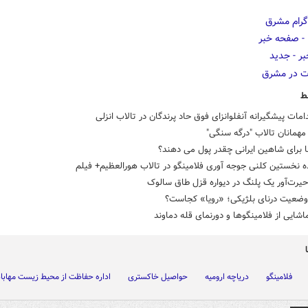
ط
دامات پیشگیرانه آنفلوانزای فوق حاد پرندگان در تالاب انزلی
همانان تالاب "درگه سنگی"
 برای شاهین ایرانی چقدر پول می دهند؟
 نخستین کلنی جوجه آوری فلامینگو در تالاب هورالعظیم+ فیلم
حیرت‌آور یک پلنگ در دیواره قزل طاق سالوک
وضعیت درنای بلژیکی؛ «رویا» کجاست؟
اشایی از فلامینگوها و دورنمای قله دماوند
فلامینگو
دریاچه ارومیه
حواصیل خاکستری
اداره حفاظت از محیط زیست مهاباد