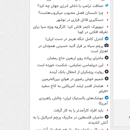
حماقت ترامپ با ذخایر انرژی جهان چه کرد؟
چرا تابستان فصل محبوب میکروب‌هاست؟
دستگیری قاتل فراری در نوشهر
نیویورک تایمز فاش کرد: کارگروه ویژه سیا برای
تفرقه افکنی در کوبا
کنترل کامل تنگه هرمز در دست ایران!
پرچم سیاه بر فراز گنبد حسینی همچنان در
اهتزاز است
ماجرای پیاده روی اربعین حاج رمضان
این دیپلماسی نمایشی، شکست خورده است
روایت پزشکیان از انحلال بانک آینده
شمیم خوش رضوی در هوای بین‌الحرمین
هشدار افسر ارشد آمریکایی به کاخ سفید
+فیلم
موشک‌های بالستیک ایران؛ چالش راهبردی
آمریکا
باید افراد کارآمدتر را به کار گرفت
حامیان فلسطین در مکزیک پرچم اسرائیل را به
آتش کشیدند
دبیرکل سازمان ملل باز هم خواستار آتش‌بس