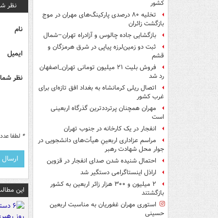
کشور
نظر شم
تخلیه ۸۰ درصدی پارکینگ‌های مهران در موج
بازگشت زائران
نام
بازگشایی جاده چالوس و آزادراه تهران–شمال
ثبت دو زمین‌لرزه پیاپی در شرق هرمزگان و
ایمیل
قشم
فروش بلیت ۲۱ میلیون تومانی تهران_اصفهان
رد شد
نظر شما 
اتصال ریلی کرمانشاه به بغداد افق تازه‌ای برای
غرب کشور
مهران همچنان پرترددترین گذرگاه اربعینی
است
انفجار در یک کارخانه در جنوب تهران
*
لطفا عدد م
مراسم عزاداری اربعینِ هیأت‌های دانشجویی در
جوار محل شهادت رهبر
احتمال شنیده شدن صدای انفجار در قزوین
اراذل اینستاگرامی دستگیر شد
۲ میلیون و ۳۰۰ هزار زائر اربعین به کشور
این مطالب
بازگشتند
استوری مهران غفوریان به مناسبت اربعین
حسینی