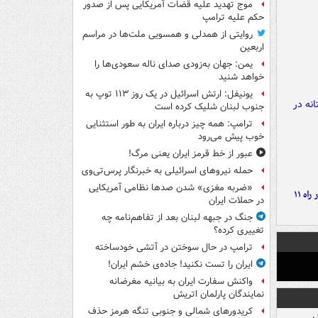
موج تهدید علیه قضات آمریکایی پس از صدور
حکم علیه ترامپ
روایتی از همدلی و همسویی ملت‌ها در مراسم
اربعین
یمن: جهان به‌زودی صدای ناله سعودی‌ها را
خواهد شنید
یونیفل: ارتش اسرائیل در یک روز ۱۱۳ توپ به
جنوب لبنان شلیک کرده است
ترامپ: همه چیز درباره ایران به طور استثنایی
خوب پیش می‌رود
عبور از خط قرمز ایران یعنی مرگ!
حمله نیروهای اسرائیلی به خبرنگار پرس‌تی‌وی
«ضربه مغزی» شدن صدها نظامی آمریکایی
موج بارش‌های تابستانه در راه ۱۱
در حملات ایران
جنگ در جبهه لبنان بعد از تفاهم‌نامه چه
تغییری کرده؟
ترامپ در حال سوختن در آتشی خودساخته
ایران را تست نکنید! جاده‌ی خشم ایران!
واکنش سفارت ایران به بیانیه مغرضانه
نمایندگان پارلمان اتریش
کریدورهای شمالی و جنوبی تنگه هرمز حذف