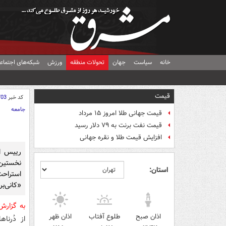
خانه
سیاست
جهان
تحولات منطقه
ورزش
شبکه‌های اجتماع
قیمت
کد خبر
703
جامعه
قیمت جهانی طلا امروز ۱۵ مرداد
قیمت نفت برنت به ۷۹ دلار رسید
افزایش قیمت طلا و نقره جهانی
رییس ا
نخستین
استان:
استراح
«کانی‌ب
به گزار
اذان صبح
طلوع آفتاب
اذان ظهر