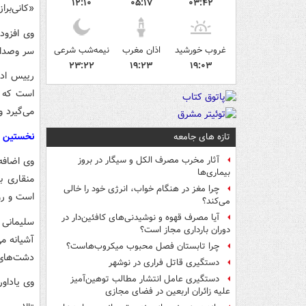
۱۲:۱۰
۰۵:۱۷
۰۳:۴۲
«کانی‌برا
وی افزود
غروب خورشید
اذان مغرب
نیمه‌شب شرعی
سر وصدای
۲۳:۲۲
۱۹:۲۳
۱۹:۰۳
رییس ادا
است که د
می‌گیرد و
نخستین دس
تازه های جامعه
وی اضافه 
آثار مخرب مصرف الکل و سیگار در بروز
بیماری‌ها
منقاری ب
چرا مغز در هنگام خواب، انرژی خود را خالی
است و روی
می‌کند؟
آیا مصرف قهوه و نوشیدنی‌های کافئین‌دار در
سلیمانی 
دوران بارداری مجاز است؟
آشیانه م
چرا تابستان فصل محبوب میکروب‌هاست؟
دشت‌های ب
دستگیری قاتل فراری در نوشهر
دستگیری عامل انتشار مطالب توهین‌آمیز
وی یاداور
علیه زائران اربعین در فضای مجازی