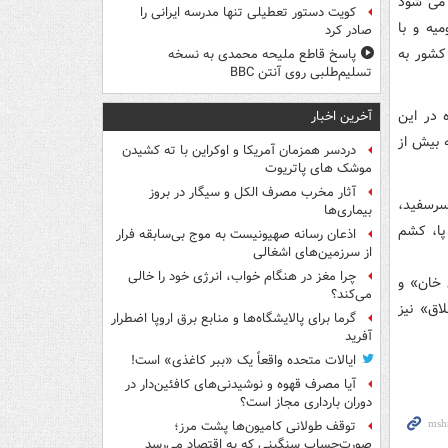
 می شود
کویت دستور تعطیلی تنها مدرسه ایرانی را
یه و با
صادر کرد
کشور به
پاسخ قاطع ملیحه محمدی به نسخه
تسلیم‌طلبی روی آنتن BBC
نده آبزی و کنارآبزی متعلق به ۱۱ خانواده در این
آخرین اخبار
 بیش از
دردسر همزمان آمریکا و اوکراین با ته کشیدن
موشک های پاتریوت
آثار مخرب مصرف الکل و سیگار در بروز
سرسفید،
بیماری‌ها
پا، کشم
اذعان رسانه صهیونیست به موج بی‌سابقه فرار
از سرزمین‌های اشغالی
چرا مغز در هنگام خواب، انرژی خود را خالی
 خان» و
می‌کند؟
اق» نیز
گرما برای پالایشگاه‌ها و منابع برق اروپا اضطرار
آفرید
ایالات متحده واقعاً یک «ببر کاغذی» است!
آیا مصرف قهوه و نوشیدنی‌های کافئین‌دار در
دوران بارداری مجاز است؟
توقف طولانی کامیون‌ها پشت مرز؛
صورت‌حساب سنگینی که به اقتصاد می‌رسد