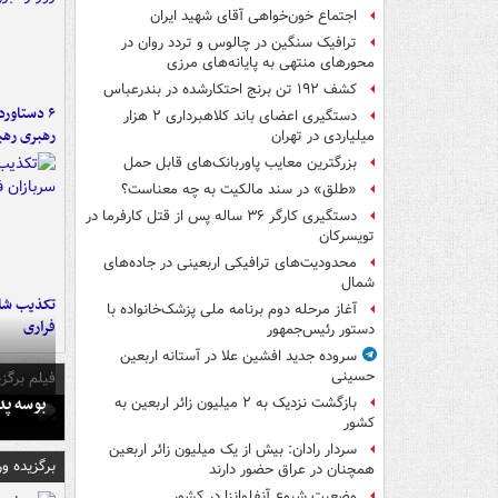
اجتماع خون‌خواهی آقای شهید ایران
ترافیک سنگین در چالوس و تردد روان در
محورهای منتهی به پایانه‌های مرزی
کشف ۱۹۲ تن برنج احتکارشده در بندرعباس
دستگیری اعضای باند کلاهبرداری ۲ هزار
رهبری رهب
میلیاردی در تهران
بزرگترین معایب پاوربانک‌های قابل حمل
«طلق» در سند مالکیت به چه معناست؟
دستگیری کارگر ۳۶ ساله پس از قتل کارفرما در
تویسرکان
محدودیت‌های ترافیکی اربعینی در جاده‌های
شمال‌
تکذیب شای
آغاز مرحله دوم برنامه ملی پزشک‌خانواده با
فراری
دستور رئیس‌جمهور
سروده جدید افشین علا در آستانه اربعین
حسینی
فیلم برگزی
بوسه‌ پ
بازگشت نزدیک به ۲ میلیون زائر اربعین به
کشور
سردار رادان: بیش از یک میلیون زائر اربعین
برگزیده و
همچنان در عراق حضور دارند
وضعیت شیوع آنفلوانزا در کشور