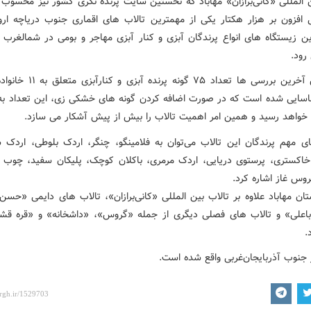
ن المللی «کانی‌برازان» مهاباد که نخستین سایت پرنده نگری کشور نیز محسوب
 افزون بر هزار هکتار یکی از مهمترین تالاب های اقماری جنوب دریاچه اروم
ن زیستگاه های انواع پرندگان آبزی و کنار آبزی مهاجر و بومی در شمالغرب 
رود.
بر اساس آخرین بررسی ها تعداد ۷۵ گونه پر
اسایی شده است که در صورت اضافه کردن گونه های خشکی زی، این تعداد به
های مهم پرندگان این تالاب می‌توان به فلامینگو، چنگر، اردک بلوطی، اردک 
اکستری، پرستوی دریایی، اردک مرمری، باکلان کوچک، پلیکان سفید، چوب 
روس غاز اشاره کرد.
ان مهاباد علاوه بر تالاب بین المللی «کانی‌برازان»، تالاب های دایمی «حسن
باعلی» و تالاب های فصلی دیگری از جمله «گروس»، «داشخانه» و «قره قشل
.
ر جنوب آذربایجان‌غربی واقع شده است.