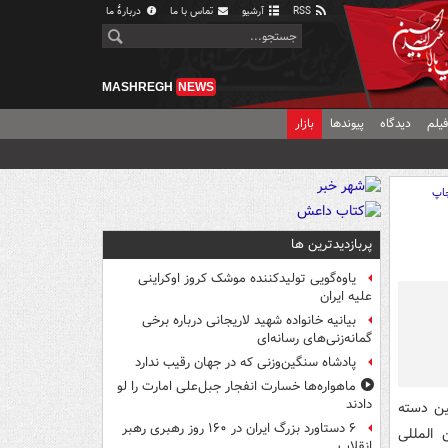
RSS
آرشیو
تماس با ما
دربارهٔ ما
MASHREGH
NEWS
یلم
دیدگاه
پیوندها
بازار
اپ
پربازدیدترین ها
یاوه‌گویی تولیدکننده موشک کروز اوکراینی
علیه ایران
بیانیه خانواده شهید لاریجانی درباره برخی
گمانه‌زنی‌های رسانه‌ای
پادشاه سنگین‌وزنی که در جهان رقیب ندارد
ماهواره‌ها خسارت انفجار جبل‌علی امارت را لو
دادند
ین دسته
۶ دستاورد بزرگ ایران در ۱۶۰ روز رهبری رهبر
 بین المللی
انقلاب