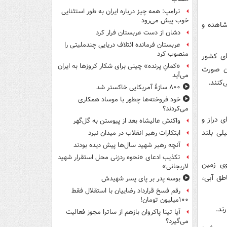
ترامپ: همه چیز درباره ایران به طور استثنایی
خوب پیش می‌رود
شاهده و
دشان از دست عربستان فرار کرد
عربستان فرمانده ائتلاف دریایی چندملیتی را
منصوب کرد
ای کشور
«کمانِ پرنده» چینی برای شکار کروزها به ایران
ان صورت
می‌آید
‌کنند.
۸۰۰ سازۀ آمریکایی خاکستر شد
خود فروخته‌ها چطور با موساد همکاری
می‌کردند؟
ی دراز و
واکنش عالیشاه بعد از پیوستن به گل‌گهر
لی بلند
ابتکارات رهبر انقلاب در میدان نبرد
آنچه رهبر شهید سال‌ها پیش دیده بودند
تکذیب ادعای «نحوه ردزنی محل استقرار شهید
وی زمین
لاریجانی»
طق آبی،
بوسه‌ پدر بر پای پسر شهیدش
رقم فسخ قرارداد رضاییان با استقلال فقط
۱۰۰میلیون تومان!
ند.
آیا تینا پاکروان بازهم از ساترا مجوز فعالیت
می‌گیرد؟