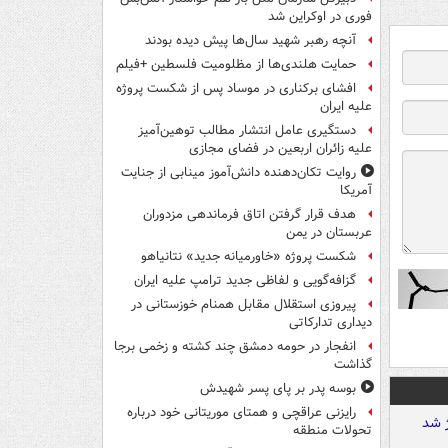
فوری در اوکراین شد
آنچه رهبر شهید سال‌ها پیش دیده بودند
حمایت هلندی‌ها از مظلومیت فلسطین +فیلم
افشای برکناری در موساد پس از شکست پروژه
علیه ایران
دستگیری عامل انتشار مطالب توهین‌آمیز
علیه زائران اربعین در فضای مجازی
روایت تکان‌دهنده دانش‌آموز مینابی از جنایت
آمریکا
هدف قرار گرفتن اتاق‌ فرماندهی مزدوران
عربستان در یمن
شکست پروژه «خاورمیانه جدید» نتانیاهو
گزافه‌گویی و لفاظی جدید ترامپ علیه ایران
پیروزی استقلال مقابل همنام خوزستانی در
دیداری تدارکاتی
انفجار در حومه دمشق چند کشته و زخمی برجا
گذاشت
بوسه‌ پدر بر پای پسر شهیدش
رایزنی عراقچی و همتای موریتانی خود درباره
تحولات منطقه