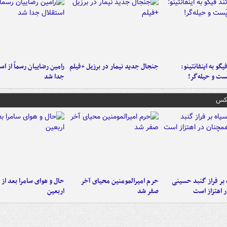
یگو به اینفانتینو:
جنجال جدید نیمار در برزیل +فیلم
رامین رضاییان رسماً از اس
ست‌ و حیله‌گر!
جدا شد
عکس
 بر فراز گنبد حسینی
حرم امیرالمومنین محیای آخر
حال و هوای سامرا بعد از ا
 اهتزاز است
صفر شد
اربعین