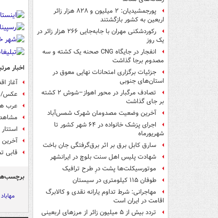
پورجمشیدیان: ۲ میلیون و ۸۲۸ هزار زائر
اربعین به کشور بازگشتند
رکوردشکنی مهران با جابه‌جایی ۲۶۶ هزار زائر در
یک روز
انفجار در جایگاه CNG صحنه یک کشته و سه
مصدوم برجا گذاشت
اخبار مرتب
جزئیات برگزاری امتحانات نهایی معوق در
استان‌های جنوبی
آغاز اق
تصادف مرگبار در محور اهواز–شوش ۲ کشته
عکس/ م
بر جای گذاشت
عرب ها
آخرین وضعیت مصدومان شهرک شمس‌آباد
مشاهده
اجرای پزشک خانواده در ۶۴ شهر کشور تا
استتار 
شهریورماه
آخرین 
سارق کابل برق بر اثر برق‌گرفتگی جان باخت
قابی تم
شهادت پلیس اهل سنت بلوچ در ایرانشهر
موتورسیکلت‌ها پشت درِ طرح ترافیک
برچسب‌ها
طوفان ۱۱۵ کیلومتری در سیستان
مهاجرانی: شرط تداوم یارانه نقدی و کالابرگ
مهاباد
اقامت در ایران است
تردد بیش از ۵ میلیون زائر از مرزهای اربعینی