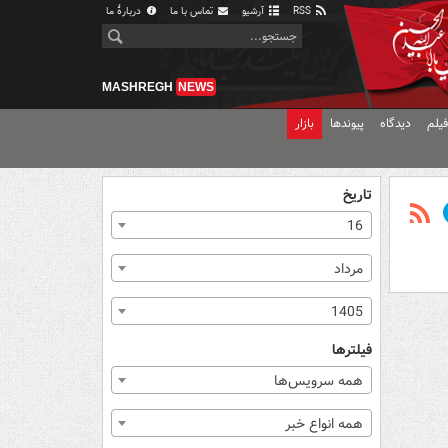
RSS
آرشیو
تماس با ما
دربارهٔ ما
MASHREGH
NEWS
یلم
دیدگاه
پیوندها
بازار
تاریخ
16
مرداد
1405
فیلترها
همه سرویس‌ها
همه انواع خبر