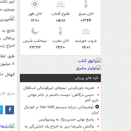
تیم ناشن
پیروزی ب
اذان صبح
طلوع آفتاب
اذان ظهر
۱۲:۱۰
۰۵:۱۸
۰۳:۴۴
نتایج بد
پرتغالی 
غروب خورشید
اذان مغرب
نیمه‌شب شرعی
اخراج ژس
۲۳:۲۳
۱۹:۲۰
۱۹:۰۱
طبق اعلا
۸ میلیون دلار به عنوان غرامت پرداخت کنند.
الهلال ۱۰ روز دیگر در مسابقات لیگ قهرمانان آسیا باید در تهران به مصاف نساجی برود.
تازه های ورزش
هزینه باورنکردنی تیم‌های غیرفوتبالی استقلال
منبع: فا
دنیس درگاهی: دوست داشتم در جام جهانی
بازی کنم
توضیحاتی درباره سیستم Van VAR در فوتبال
ایران
پاسخ نهایی حسین‌نژاد به پرسپولیس
واکنش علیرضا دبیر به اخراج یک کشتی‌گیر به