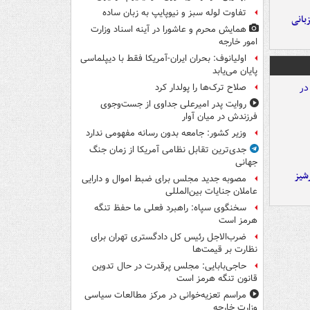
تفاوت لوله سبز و نیوپایپ به زبان ساده
A با میزبانی
همایش محرم و عاشورا در آینه اسناد وزارت
امور خارجه
اولیانوف: بحران ایران-آمریکا فقط با دیپلماسی
پایان می‌یابد
صلاح ترک‌ها را پولدار کرد
روایت پدر امیرعلی جداوی از جست‌وجوی
فرزندش در میان آوار
وزیر کشور: جامعه بدون رسانه مفهومی ندارد
جدی‌ترین تقابل نظامی آمریکا از زمان جنگ
جهانی
شیز
مصوبه جدید مجلس برای ضبط اموال و دارایی
عاملان جنایات بین‌المللی
سخنگوی سپاه: راهبرد فعلی ما حفظ تنگه
هرمز است
ضرب‌الاجل رئیس کل دادگستری تهران برای
نظارت بر قیمت‌ها
حاجی‌بابایی: مجلس پرقدرت در حال تدوین
قانون تنگه هرمز است
مراسم تعزیه‌خوانی در مرکز مطالعات سیاسی
وزارت خارجه