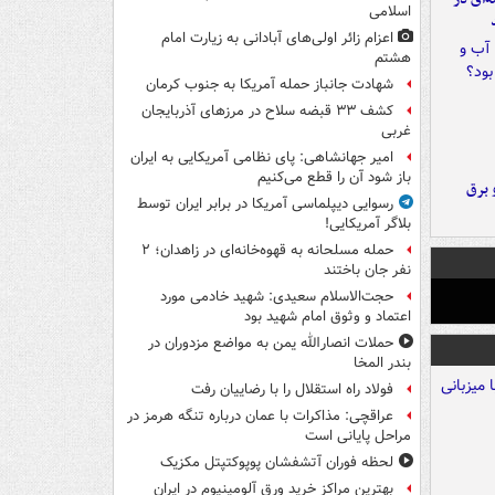
اسلامی
اعزام زائر اولی‌های آبادانی به زیارت امام
هشتم
شهادت جانباز حمله آمریکا به جنوب کرمان
کشف ۳۳ قبضه سلاح در مرزهای آذربایجان
غربی
امیر جهانشاهی: پای نظامی آمریکایی به ایران
باز شود آن را قطع می‌کنیم
 برق
رسوایی دیپلماسی آمریکا در برابر ایران توسط
بلاگر آمریکایی!
حمله مسلحانه به قهوه‌خانه‌ای در زاهدان؛ ۲
نفر جان باختند
حجت‌الاسلام سعیدی: شهید خادمی مورد
اعتماد و وثوق امام شهید بود
حملات انصارالله یمن به مواضع مزدوران در
بندر المخا
فولاد راه استقلال را با رضاییان رفت
عراقچی: مذاکرات با عمان درباره تنگه هرمز در
مراحل پایانی است
لحظه فوران آتشفشان پوپوکتپتل مکزیک
بهترین مراکز خرید ورق آلومینیوم در ایران