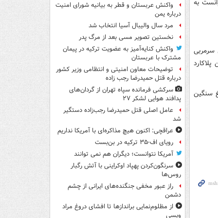
انست به
واکنش عربستان و قطر به بیانیه شورای امنیت
درباره یمن
مرد سال والیبال آسیا انتخاب شد
نخستین تصویر مسی بعد از مرگ پدر
واکنش کنایه‌آمیز به عضویت ترکیه در پیمان
 سرمربی
مشترک با عربستان
پلاکارد
توضیحات معاون امنیتی و انتظامی وزیر کشور
درباره قتل حمیدرضا رجب زاده
سرکشی فرمانده سپاه تهران از گردان‌های
غ سنگین
پدافند هوایی لشکر ۲۷
عامل اصلی قتل حمیدرضا رجب‌زاده دستگیر
شد
عراقچی: اکنون هیچ مذاکره‌ای با آمریکا نداریم
رویای اف-۳۵ ترکیه در بن‌بست
آمریکا نتوانست؛ دیگران هم نمی توانند
سرنگون‌کردن پهپاد اوکراینی با آتش رگبار
روس‌ها
راز عبور مخفی جنگنده‌های ایرانی از چشم
دشمن
از مظلوم‌نمایی براندازها تا افشای دروغ مراد
ویسی