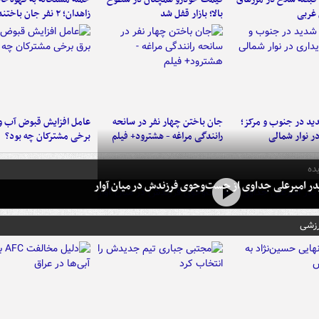
 غربی
بالا؛ بازار قفل شد
زاهدان؛ ۲ نفر جان باختند
د در جنوب و مرکز؛
جان باختن چهار نفر در سانحه
عامل افزایش قبوض آب و
در نوار شمالی
رانندگی مراغه - هشترود+ فیلم
برخی مشترکان چه بود؟
ده
در امیرعلی جداوی از جست‌وجوی فرزندش در میان آوار
رزشی