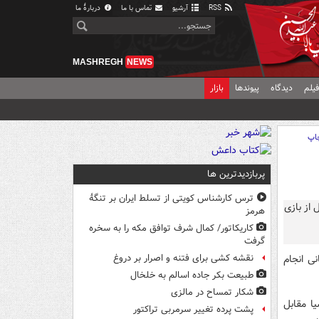
RSS
آرشیو
تماس با ما
دربارهٔ ما
MASHREGH
NEWS
یلم
دیدگاه
پیوندها
بازار
اپ
پربازدیدترین ها
ترس کارشناس کویتی از تسلط ایران بر تنگۀ
هرمز
کاریکاتور/ کمال شرف توافق مکه را به سخره
گرفت
نی انجام
نقشه کشی برای فتنه و اصرار بر دروغ
طبیعت بکر جاده اسالم به خلخال
شکار تمساح در مالزی
ا مقابل
پشت پرده تغییر سرمربی تراکتور