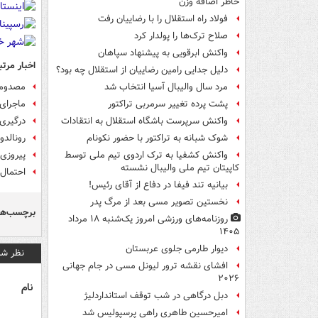
خاطر اضافه وزن
فولاد راه استقلال را با رضاییان رفت
صلاح ترک‌ها را پولدار کرد
واکنش ابرقویی به پیشنهاد سپاهان
اخبار مرتب
دلیل جدایی رامین رضاییان از استقلال چه بود؟
مصدومان
مرد سال والیبال آسیا انتخاب شد
ماجرای 
پشت پرده تغییر سرمربی تراکتور
درگیری 
واکنش سرپرست باشگاه استقلال به انتقادات
رونالدو
شوک شبانه به تراکتور با حضور نکونام
پیروزی 
واکنش کشفیا به ترک اردوی تیم ملی توسط
کاپیتان تیم ملی والیبال نشسته
احتمال 
بیانیه تند فیفا در دفاع از آقای رئیس!
نخستین تصویر مسی بعد از مرگ پدر
برچسب‌ها
روزنامه‌های ورزشی امروز یک‌شنبه ۱۸ مرداد
۱۴۰۵
دیوار طارمی جلوی عربستان
نظر شم
افشای نقشه ترور لیونل مسی در جام جهانی
۲۰۲۶
نام
دبل درگاهی در شب توقف استانداردلیژ
امیرحسین طاهری راهی پرسپولیس شد