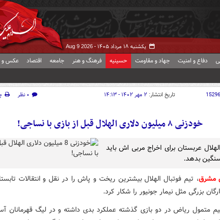
یکشنبه ۱۸ مرداد ۱۴۰۵ -
Aug 9 2026
ی
دفاع و امنیت
جهاد و مقاومت
حسینیه
فرهنگ و هنر
جامعه
اقتصاد
عکس و ف
1529
تاریخ انتشار:
۲ مهر ۱۴۰۲ - ۱۴:۱۳
۰ نظر
چ
خودزنی ۸ میلیون دلاری الهلال قبل از بازی با نساجی!
الهلال عربستان برای اخراج مربی اش باید
نگین بدهد.
ش مشرق
، تیم فوتبال الهلال بیشترین ریخت و پاش را در نقل و انتقالات تابستا
رگان بزرگی مثل نیمار جونیور را شکار کرد.
تیم متمول ریاض در دو بازی گذشته عملکرد بدی داشته و در لیگ قهرمانان آسی