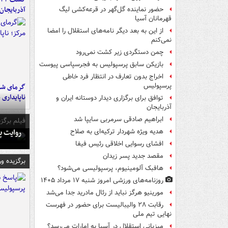
آذربایجان
حضور نماینده گل‌گهر در قرعه‌کشی لیگ
قهرمانان آسیا
از این به بعد دیگر نامه‌های استقلال را امضا
نمی‌کنم
چمن دستگردی زیر کشت نمی‌رود
بازیکن سابق پرسپولیس به فجرسپاسی پیوست
اخراج بدون تعارف در انتظار فرد خاطی
پرسپولیس
گرمای شدی
ناپایداری 
توافق برای برگزاری دیدار دوستانه ایران و
آذربایجان
ابراهیم صادقی سرمربی سایپا شد
فیلم برگزی
روایت پ
هدیه ویژه شهردار ترکیه‌ای به صلاح
افشای رسوایی اخلاقی رئیس فیفا
مقصد جدید پسر زیدان
برگزیده و
هافبک آلومینیوم، پرسپولیسی می‌شود؟
روزنامه‌های ورزشی امروز ‌شنبه ۱۷ مرداد ۱۴۰۵
مورینیو هرگز نباید از رئال مادرید جدا می‌شد
رقابت ۲۸ والیبالیست برای حضور در فهرست
نهایی تیم ملی
میزبانی استقلال در آسیا به امارات می‌رسد؟