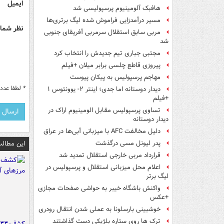
ایمیل
هافبک آلومینیوم پرسپولیسی شد
مسیر درآمدزایی فراموش شده لیگ برتری‌ها
نظر شما 
مربی سابق استقلال سرمربی آفریقای جنوبی
شد
مجتبی جباری تیم جدیدش را انتخاب کرد
پیروزی قاطع چلسی برابر میلان +فیلم
مهاجم پرسپولیس به پیکان پیوست
*
لطفا عدد م
دیدار دوستانه اما جدی؛ اینتر ۲- یوونتوس ۱
+فیلم
تساوی پرسپولیس مقابل الومینیوم اراک در
دیدار دوستانه
دلیل مخالفت AFC با میزبانی آبی‌ها در عراق
این مطالب
پدر لیونل مسی درگذشت
قرارداد مربی خارجی استقلال تمدید شد
اعلام محل میزبانی استقلال و پرسپولیس در
لیگ برتر
واکنش باشگاه خیبر به حواشی صفحات مجازی
+عکس
خوشبینی بارسلونا به عملی شدن انتقال رودری
ترک ها روی ستاره بلژیکی دست گذاشتند