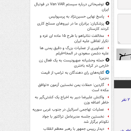
توضیحاتی درباره سیستم Van VAR در فوتبال
ایران
پاسخ نهایی حسین‌نژاد به پرسپولیس
پزشکیان: برادران ما در نیروهای مسلح کاری
کردند کارستان
مخالفت نتانیاهو با طرح ۱۵ ماده ای غزه و
تکرار لفاظی علیه ایران
تصاویری از عملیات بزرگ و دقیق یمنی ها
علیه دشمن سعودی در المخا+فیلم
حمله وحشیانه صهیونیست به یک فعال زن
خارجی در کرانه باختری
گلایه‌های رای دهندگان به ترامپ از قیمت
بنزین!
گاردین: حملات یمن نخستین آزمون «توافق
مکه» است
واکنش علیرضا دبیر به اخراج یک کشتی‌گیر به
خاطر اضافه وزن
عملیات تهاجمی اسرائیل در جنوب غربی سوریه
نخستین جلسه مدیرعامل تراکتور با جواد
نکونام برگزار شد
دیدار رییس جمهور با رهبر معظم انقلاب
ه‌ای در