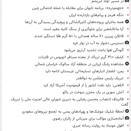
در مسیر تولد ابریشم
«جهنم‌دره»؛ برنامه تایوان برای مقابله با حمله احتمالی چین
تنگه هرمز و پیام‌های بازدارنده ایران
همه ماجرای پرونده‌های کثیرالشاکی و پیچیدگی رسیدگی به آن‌ها
آیا ماءالشعیر برای جلوگیری از سنگ کلیه مفید است
قاتلان پیرزن ۷۰ ساله همدانی با ۵۰ گرم طلا دستگیر شدند
دسترسی دشوار به آب در نوار غزه
آلودگی هوا باعث تشدید آرتروز می‌شود
کشف ۳۱۰ گرم تریاک از معده مسافر اتوبوس در قاینات
مشاهده پلنگ ایرانی در منطقه آزاد سالوک خراسان شمالی
یمن: انفجار انبارهای تسلیحاتی عربستان ادامه دارد
تبریک رئیس مجلس به ذوالقدر
الکعبی: باید نفت کشور را از قیمومیت آمریکا آزاد کرد
آتش سوزی در یک مخزن سوخت در باکو
قالیباف انتصاب محسن رضایی به دبیری شورای عالی امنیت ملی را تبریک
گفت
لحظۀ شلیک موشک‌ها و پهپادهای یمنی به تجمع نیروهای سعودی
آماده‌سازی مواکب برای میزبانی از زائران رضوی
افول موساد به روایت رسانه عبری