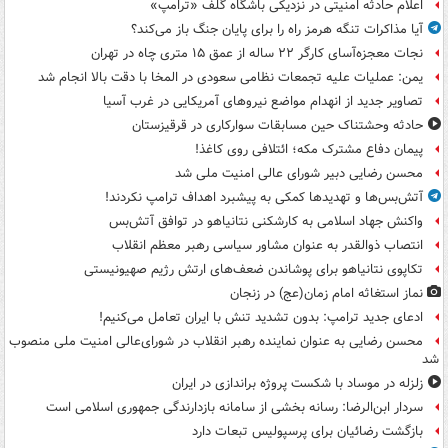
اعلام حادثه امنیتی در نزدیکی باشگاه گلف «ترامپ»
آیا مذاکرات تنگه هرمز راه را برای پایان جنگ باز می‌کند؟
نجات معجزه‌آسای کارگر ۲۲ ساله از عمق ۱۵ متری چاه در تهران
یمن: عملیات علیه تجمعات نظامی سعودی در المخا با دقت بالا انجام شد
تصاویر جدید از انهدام مواضع نیروهای آمریکایی در غرب آسیا
حادثه وحشتناک حین مسابقات سوارکاری در قرقیزستان
پیمان دفاع مشترک مکه؛ ائتلافی روی کاغذ!
محسن رضایی دبیر شورای عالی امنیت ملی شد
آتش‌بس‌ها و تهدیدها کمکی به پیشبرد اهداف ترامپ نکردند!
واکنش جهاد اسلامی به کارشکنی نتانیاهو در توافق آتش‌بس
انتصاب ذوالقدر به عنوان مشاور سیاسی رهبر معظم انقلاب
تکاپوی نتانیاهو برای پوشاندن ضعف‌های ارتش رژیم صهیونیستی
نماز استغاثه امام زمان(عج) در زنجان
ادعای جدید ترامپ: بدون تشدید تنش با ایران تعامل می‌کنیم!
محسن رضایی به عنوان نماینده رهبر انقلاب در شورای‌عالی امنیت ملی منصوب
شد
زلزله در موساد با شکست پروژه براندازی در ایران
سردار ابن‌الرضا: رسانه بخشی از سامانه بازدارندگی جمهوری اسلامی است
بازگشت رضائیان برای پرسپولیس تبعات دارد