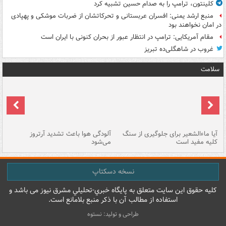
کلینتون، ترامپ را به صدام حسین تشبیه کرد
منبع ارشد یمنی: افسران عربستانی و تحرکاتشان از ضربات موشکی و پهپادی
در امان نخواهند بود
مقام آمریکایی: ترامپ در انتظار عبور از بحران کنونی با ایران است
غروب در شاهگلی‌ده تبریز
سلامت
آیا ماءالشعیر برای جلوگیری از سنگ
آلودگی هوا باعث تشدید آرتروز
حذ
کلیه مفید است
می‌شود
کل
نسخه دسکتاپ
کليه حقوق اين سايت متعلق به پایگاه خبري-تحليلي مشرق نيوز می باشد و
استفاده از مطالب آن با ذکر منبع بلامانع است.
طراحی و تولید: نستوه