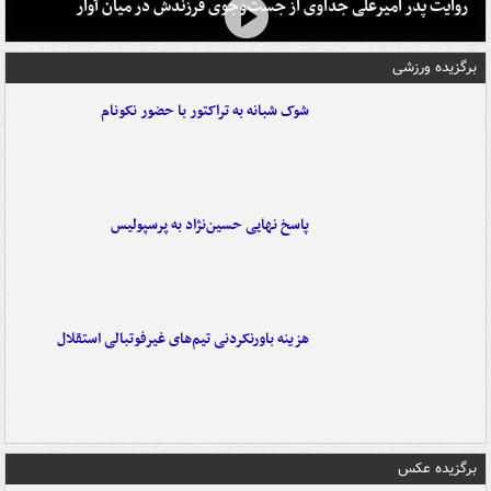
روایت پدر امیرعلی جداوی از جست‌وجوی فرزندش در میان آوار
برگزیده ورزشی
شوک شبانه به تراکتور با حضور نکونام
پاسخ نهایی حسین‌نژاد به پرسپولیس
هزینه باورنکردنی تیم‌های غیرفوتبالی استقلال
برگزیده عکس