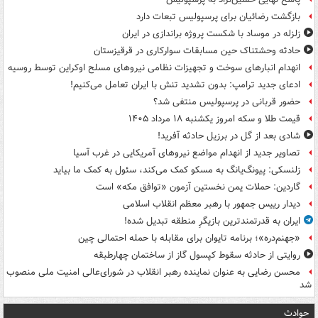
بازگشت رضائیان برای پرسپولیس تبعات دارد
زلزله در موساد با شکست پروژه براندازی در ایران
حادثه وحشتناک حین مسابقات سوارکاری در قرقیزستان
انهدام انبارهای سوخت و تجهیزات نظامی نیروهای مسلح اوکراین توسط روسیه
ادعای جدید ترامپ: بدون تشدید تنش با ایران تعامل می‌کنیم!
حضور قربانی در پرسپولیس منتفی شد؟
قیمت طلا و سکه امروز یکشنبه ۱۸ مرداد ۱۴۰۵
شادی بعد از گل در برزیل حادثه آفرید!
تصاویر جدید از انهدام مواضع نیروهای آمریکایی در غرب آسیا
زلنسکی: پیونگ‌یانگ به مسکو کمک می‌کند، سئول به کمک ما بیاید
گاردین: حملات یمن نخستین آزمون «توافق مکه» است
دیدار رییس جمهور با رهبر معظم انقلاب اسلامی
ایران به قدرتمندترین بازیگرِ منطقه تبدیل شده!
«جهنم‌دره»؛ برنامه تایوان برای مقابله با حمله احتمالی چین
روایتی از حادثه سقوط کپسول گاز از ساختمان چهارطبقه
محسن رضایی به عنوان نماینده رهبر انقلاب در شورای‌عالی امنیت ملی منصوب
شد
حوادث