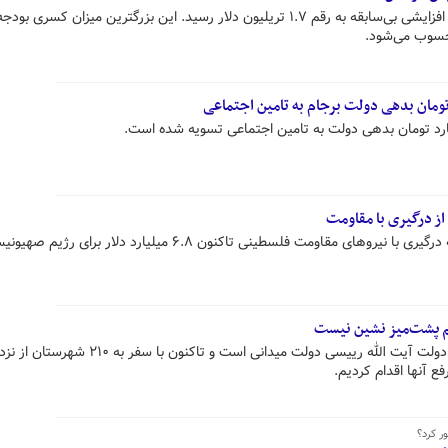
کسری بودجه ایالات متحده آمریکا با افزایشی بی‌سابقه به رقم ۱.۷ تریلیون دلار رسید. این بزرگترین میزان کسری بو
محسوب می‌شود.
یک بانک صهیونیست‌ها اعلام کرد که درگیری با نیروهای مقاومت فلسطینی تاکنون ۶.۸ میلیارد دلار برای رژی
 پشت‌میز نشین نیست
معاون پارلمانی رییس جمهور گفت: دولت آیت الله رییسی دولت میدانی است و تاکنون با سف
 آنها اقدام کردیم.
ر کرد؟