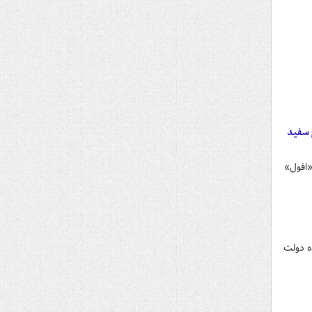
 سفید
«افول»
ه دولت