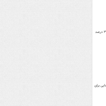
دولت پزشکیان اگر بتواند وارد "جزیره قرمز" افزایش ۴۰ و ۵۰ درصدی مالیات‌ها نشود و ارقام افزایشی خود را به حوالی ۳۰ درصد
ر جایی برای