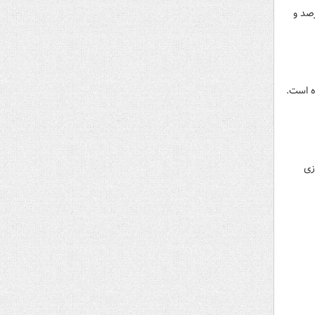
بودجه دولت سیزدهم،کسری بودجه برآوردی(عدم تحقق منابع) برای سال ۱۴۰۳برابر ۶درصد و
زی