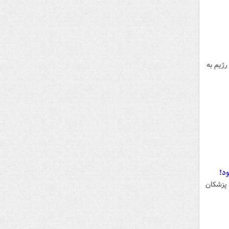
بودجه این رژیم به
د!
 پزشکان