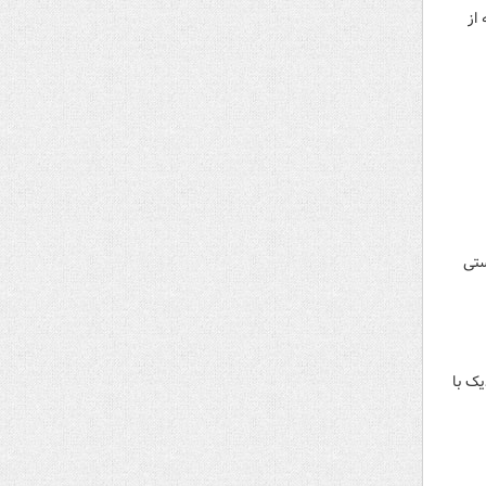
دجه از
م صهیونیستی
ر به ۲۱۰ شهرستان از نزدیک با