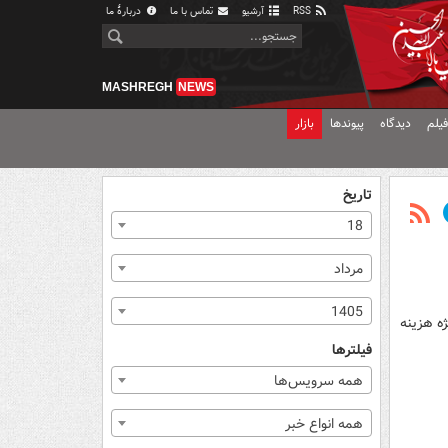
RSS
آرشیو
تماس با ما
دربارهٔ ما
MASHREGH
NEWS
یلم
دیدگاه
پیوندها
بازار
تاریخ
18
مرداد
1405
ژه هزینه
فیلترها
همه سرویس‌ها
همه انواع خبر