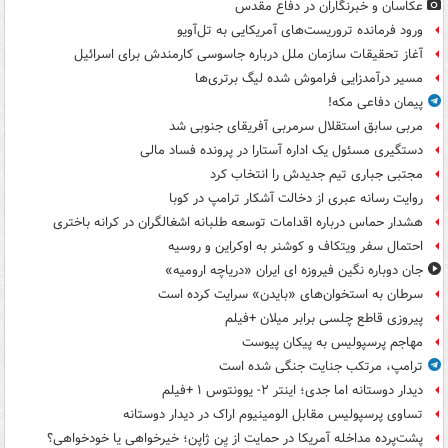
عکاسان و خبرنگاران در دفاع مقدس
ورود فرمانده تروریست‌های آمریکایی به تل‌آویو
آغاز تحقیقات سازمان ملل درباره جاسوسی کارمندش برای اسرائیل
مسیر درآمدزایی فراموش شده لیگ برتری‌ها
پیمان دفاعی مکه!
مربی سابق استقلال سرمربی آفریقای جنوبی شد
دستگیری مسئول یک اداره آستارا در پرونده فساد مالی
مجتبی جباری تیم جدیدش را انتخاب کرد
روایت رسانه عبری از دخالت آشکار ترامپ در کوبا
هشدار حماس درباره اقدامات توسعه طلبانه اشغالگران در کرانه باختری
احتمال سفر ویتکاف و کوشنر به اوکراین و روسیه
جان دوباره نگین فیروزه ای ایران «دریاچه ارومیه»
سرطان به استخوان‌های «بایدن» سرایت کرده است
پیروزی قاطع چلسی برابر میلان +فیلم
مهاجم پرسپولیس به پیکان پیوست
ترامپ، مرتکب جنایت جنگی شده است
دیدار دوستانه اما جدی؛ اینتر ۲- یوونتوس ۱ +فیلم
تساوی پرسپولیس مقابل الومینیوم اراک در دیدار دوستانه
پشت‌پرده مداخله آمریکا در حمایت از یِن ژاپن؛ خیرخواهی یا خودخواهی؟