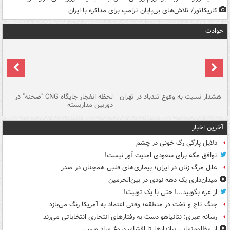
کاریکاتور/ تلاش‌های بی‌پایان ترامپ برای مذاکره با ایران
حوادث
ای
هشدار نسبت به وفوع تندباد در تهران
لحظه انفجار جایگاه CNG "صحنه" در
دس
دوربین مداربسته
ات
آخرین اخبار
دلایل پارگی رگ خونی در چشم
توافق مکه برای سعودی امنیت آور نیست!
علل مرگ زنان در ایران؛ بیماری‌های قلبی همچنان در صدر
میدان‌داری یک دهه نودی در بین‌الحرمین
از غزه بگویید...! حتی با یک توییت!
جنگ تاج و تخت در منطقه؛ وقتی اعتماد به آمریکا رنگ می‌بازد
رسانه عبری: نتانیاهو دست به رفتارهای انتحاری انتخاباتی می‌زند
از مظلوم‌نمایی براندازها تا افشای دروغ مراد ویسی