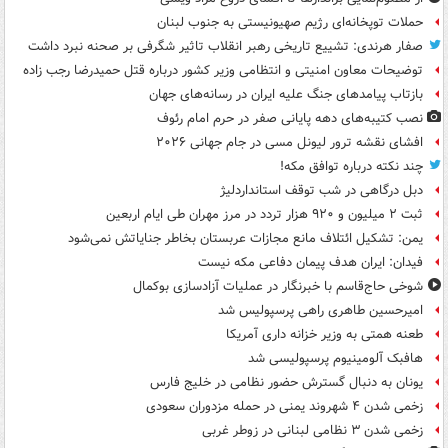
حملات توپخانه‌ای رژیم صهیونیستی به جنوب لبنان
صفار هرندی: تشییع تاریخی رهبر انقلاب تاثیر شگرفی بر صحنه نبرد داشت
توضیحات معاون امنیتی و انتظامی وزیر کشور درباره قتل حمیدرضا رجب زاده
بازتاب پیامدهای جنگ علیه ایران در رسانه‌های جهان
نصب کتیبه‌های دهه پایانی صفر در حرم امام رئوف
افشای نقشه ترور لیونل مسی در جام جهانی ۲۰۲۶
چند نکته درباره توافق مکه!
دبل درگاهی در شب توقف استانداردلیژ
ثبت ۲ میلیون و ۹۲۰ هزار تردد در مرز مهران طی ایام اربعین
یمن: تشکیل ائتلاف مانع مجازات عربستان بخاطر جنایاتش نمی‌شود
فیدان: ایران هدف پیمان دفاعی مکه نیست
شوخی حاج‌قاسم با خبرنگار در عملیات آزادسازی بوکمال
امیرحسین طاهری راهی پرسپولیس شد
طعنه همتی به وزیر خزانه داری آمریکا
هافبک آلومینیوم پرسپولیسی شد
یونان به دنبال گسترش حضور نظامی در خلیج فارس
زخمی شدن ۴ شهروند یمنی در حمله مزدوران سعودی
زخمی شدن ۳ نظامی لبنانی در زوطر غربی