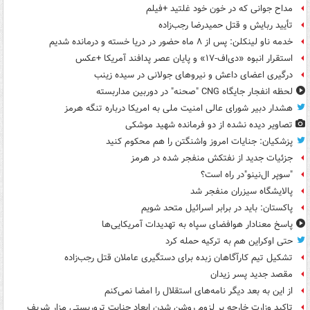
مداح جوانی که در خون خود غلتید +فیلم
تأیید ربایش و قتل حمیدرضا رجب‌زاده
خدمه ناو لینکلن: پس از ۸ ماه حضور در دریا خسته و درمانده‌ شدیم
استقرار انبوه «دی‌اف‑۱۷» و پایان عصر پدافند آمریکا +عکس
درگیری اعضای داعش و نیروهای جولانی در سیده زینب
لحظه انفجار جایگاه CNG "صحنه" در دوربین مداربسته
هشدار دبیر شورای عالی امنیت ملی به امریکا درباره تنگه هرمز
تصاویر دیده‌ نشده از دو فرمانده شهید موشکی
پزشکیان: جنایات امروز واشنگتن را هم محکوم کنید
جزئیات جدید از نفتکش منفجر شده در هرمز
"سوپر ال‌نینو"در راه است؟
پالایشگاه سیزران منفجر شد
پاکستان: باید در برابر اسرائیل متحد شویم
پاسخ معنادار هوافضای سپاه به تهدیدات آمریکایی‌ها
حتی اوکراین هم به ترکیه حمله کرد
تشکیل تیم کارآگاهان زبده برای دستگیری عاملان قتل رجب‌زاده
مقصد جدید پسر زیدان
از این به بعد دیگر نامه‌های استقلال را امضا نمی‌کنم
تاکید وزارت خارجه بر لزوم روشن شدن ابعاد جنایت تروریستی مزار شریف