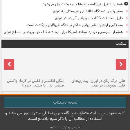
همتی: کنترل ترازنامه بانک‌ها با جدیت دنبال می‌شود
سفر رئیس دستگاه اطلاعاتی عربستان به عراق
دلیل مخالفت AFC با میزبانی آبی‌ها در عراق
سخنگوی ارتش: نظم ایرانی حاکم بر تنگه غیرقابل بازگشت است
هشدار الموسوی درباره توطئه آمریکا برای ایجاد شکاف در نیروهای مسلح عراق
سلامت
علل مرگ زنان در ایران؛ بیماری‌های
تنگی انگشتر و کفش در گرما؛ واکنش
اس
قلبی همچنان در صدر
طبیعی بدن یا هشدار جدی؟
پو
نسخه دسکتاپ
کليه حقوق اين سايت متعلق به پایگاه خبري-تحليلي مشرق نيوز می باشد و
استفاده از مطالب آن با ذکر منبع بلامانع است.
طراحی و تولید: نستوه