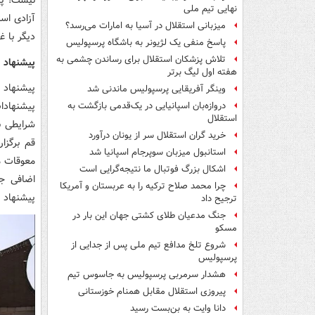
نیست! پس
نهایی تیم ملی
آزادی اس
میزبانی استقلال در آسیا به امارات می‌رسد؟
دیگر با غ
پاسخ منفی یک لژیونر به باشگاه پرسپولیس
تلاش پزشکان استقلال برای رساندن چشمی به
پیشنهاد م
هفته اول لیگ برتر
پیشنهاد 
وینگر آفریقایی پرسپولیس ماندنی شد
پیشنهادا
دروازه‌بان اسپانیایی در یک‌قدمی بازگشت به
استقلال
شرایطی ب
خرید گران استقلال سر از یونان درآورد
قم برگزا
استانبول میزبان سوپرجام اسپانیا شد
معوقات ما
اشکال بزرگ فوتبال ما نتیجه‌گرایی است
اضافی ج
چرا محمد صلاح ترکیه را به عربستان و آمریکا
پیشنهاد ع
ترجیح داد
جنگ مدعیان طلای کشتی جهان این بار در
مسکو
شروع تلخ مدافع تیم ملی پس از جدایی از
پرسپولیس
هشدار سرمربی پرسپولیس به جاسوس تیم
پیروزی استقلال مقابل همنام خوزستانی
دانا وایت به بن‌بست رسید