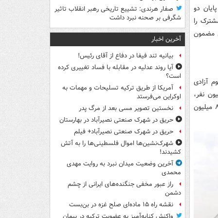
ایان دو
صفار هرندی: تشییع تاریخی رهبر انقلاب تاثیر
شگرفی بر صحنه نبرد داشت
شترک را
ن مضمون
آخرین اخبار
بیانیه تند فیفا در دفاع از آقای رئیس!
آیا روند عدلیه در مقابله با فساد تغییری کرده
است؟
م آزادی
آمریکا از طریق ترکیه تسلیحات و مهمات به
را پایتخت شهر بزرگ تهران با جمعیتی معادل ۱۲ میلیون نفر،
اوکراین می‌فرستد
گزینه جایگزین برای استادیوم آزادی ندارد؟ چرا کلان شهر تهران، پایتخت بزرگ کشور ۸۵ میلیون
نخستین تصویر مسی بعد از مرگ پدر
حریق در شهرک صنعتی نصیرآباد در بهارستان
حریق در شهرک صنعتی نصیرآباد+ فیلم
شهرک‌نشین‌ها اموال فلسطینی‌ها را به آتش
کشیدند!
آخرین وضعیت میدان نبرد به روایت مهدی
محمدی
راز عبور مخفی جنگنده‌های ایرانی از چشم
دشمن
نقشه راه ۱۵ ماده‌ای صلح غزه در بن‌بست
واکنش کنایه‌آمیز به عضویت ترکیه در پیمان