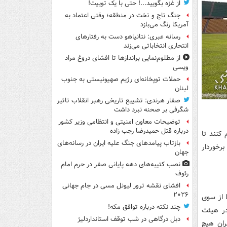
از غزه بگویید...! حتی با یک توییت!
جنگ تاج و تخت در منطقه؛ وقتی اعتماد به
آمریکا رنگ می‌بازد
رسانه عبری: نتانیاهو دست به رفتارهای
انتحاری انتخاباتی می‌زند
از مظلوم‌نمایی براندازها تا افشای دروغ مراد
ویسی
حملات توپخانه‌ای رژیم صهیونیستی به جنوب
لبنان
صفار هرندی: تشییع تاریخی رهبر انقلاب تاثیر
شگرفی بر صحنه نبرد داشت
توضیحات معاون امنیتی و انتظامی وزیر کشور
درباره قتل حمیدرضا رجب زاده
کنند تا
بازتاب پیامدهای جنگ علیه ایران در رسانه‌های
رخوردار
جهان
نصب کتیبه‌های دهه پایانی صفر در حرم امام
رئوف
افشای نقشه ترور لیونل مسی در جام جهانی
۲۰۲۶
 از سوی
چند نکته درباره توافق مکه!
ر هیئت
دبل درگاهی در شب توقف استانداردلیژ
ران هیچ