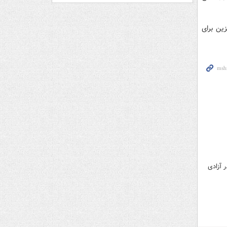
ین برای
 آزادی