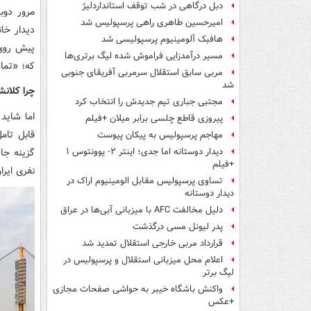
دبل درگاهی در شب توقف استانداردلیژ
مرور دوب
امیرحسین طاهری راهی پرسپولیس شد
دیدار خا
هافبک آلومینیوم پرسپولیسی شد
پیش روی 
مسیر درآمدزایی فراموش شده لیگ برتری‌ها
که؛ «تماش
مربی سابق استقلال سرمربی آفریقای جنوبی
شد
چرا کلانشهر
مجتبی جباری تیم جدیدش را انتخاب کرد
اما شاید
پیروزی قاطع چلسی برابر میلان +فیلم
مهاجم پرسپولیس به پیکان پیوست
دیدار دوستانه اما جدی؛ اینتر ۲- یوونتوس ۱
+فیلم
نفری ایران پلن B برای برگزاری دیدارهای خ
تساوی پرسپولیس مقابل الومینیوم اراک در
دیدار دوستانه
دلیل مخالفت AFC با میزبانی آبی‌ها در عراق
پدر لیونل مسی درگذشت
قرارداد مربی خارجی استقلال تمدید شد
اعلام محل میزبانی استقلال و پرسپولیس در
لیگ برتر
واکنش باشگاه خیبر به حواشی صفحات مجازی
+عکس