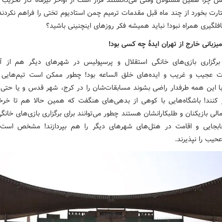
 چرا همین مسئولان وقتی می‌دانستند قرار است از اواخر تیرماه کار تخریب
تارت بخورد از چند ماه قبل مقدمات ترمیم چمن استادیوم تختی را فراهم نکردند
افلگیری همراه نبود! نباید همیشه فکر روزهای اینچنینی باشید؟
یزبانی خارج از تهران ایدۀ چه کسی بود!
برگزاری بازی‌های خانگی استقلال و پرسپولیس در شهرهای دیگر هم از 
ت عجیب و غریب و ایده‌های خلق الساعه بود! چطور ممکن است تیم‌هایی 
ا این همه طرفدار راضی بشوند مسابقات‌شان را در کرج، شهر قدس و یا حتی 
ر کنند! باشگاه‌هایی با کوهی از بدهی‌های هنگفت که همین حالا هم تا خرخر
لی بازیکنان و طلبکارانشان هستند چطور می‌توانند برای برگزاری بازی‌های خانگ
ابجایی و اقامت در هتل‌های شهرهای دیگر را هم بپردازند! مشخص است 
حیب را نپذیرند.