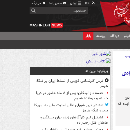
RSS
آرشیو
تماس با ما
دربارهٔ ما
MASHREGH
NEWS
یلم
دیدگاه
پیوندها
بازار
اپ
پربازدیدترین ها
بعد از آزادی
ترس کارشناس کویتی از تسلط ایران بر تنگۀ
هرمز
خدمه ناو لینکلن: پس از ۸ ماه حضور در دریا
خسته و درمانده‌ شدیم
هشدار دبیر شورای عالی امنیت ملی به امریکا
درباره تنگه هرمز
تشکیل تیم کارآگاهان زبده برای دستگیری
عاملان قتل رجب‌زاده
مجتبی جباری تیم جدیدش را انتخاب کرد