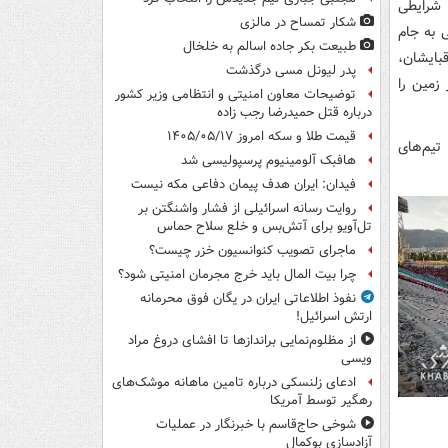
 شرایطی
شکار تمساح در مالزی
 به جام
طبیعت بکر جاده اسالم به خلخال
بایشان،
پدر لیونل مسی درگذشت
زمین را
توضیحات معاون امنیتی و انتظامی وزیر کشور
درباره قتل حمیدرضا رجب زاده
قیمت طلا و سکه امروز ۱۴۰۵/۰۵/۱۷
تیم‌های
هافبک آلومینیوم پرسپولیسی شد
فیدان: ایران هدف پیمان دفاعی مکه نیست
روایت رسانه اسرائیلی از فشار واشنگتن بر
تل‌آویو برای آتش‌بس و خلع سلاح حماس
ماجرای تصویب کنوانسیون خزر چیست؟
چرا بیت المال باید خرج مجرمان امنیتی شود؟
نفوذ اطلاعاتی ایران در یگان فوق محرمانه
ارتش اسرائیل!
از مظلوم‌نمایی براندازها تا افشای دروغ مراد
ویسی
ادعای زلنسکی درباره تامین ماهانه موشک‌های
رهگیر توسط آمریکا
شوخی حاج‌قاسم با خبرنگار در عملیات
آزادسازی بوکمال