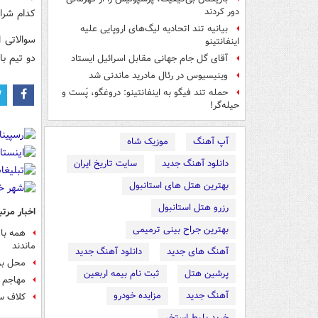
دور کردند
کدام شرای
بیانیه تند اتحادیه لیگ‌های اروپایی علیه
سوالاتی 
اینفانتینو
دو تیم با بیش از ۵۰ میلیون نفر طرفدار در
آقای گل جام جهانی مقابل اسرائیل ایستاد
وینیسیوس در رئال مادرید ماندنی شد
حمله تند فیگو به اینفانتینو: دروغگو، پَست‌ و
حیله‌گر!
آپ آهنگ
موزیک شاه
دانلود آهنگ جدید
سایت تاریخ ایران
بهترین هتل های استانبول
رزرو هتل استانبول
اخبار مرتب
بهترین جراح بینی ترمیمی
همه با 
ماندند
آهنگ های جدید
دانلود آهنگ جدید
محل بر
پرشین هتل
ثبت نام بیمه اربعین
مهاجم 
آهنگ جدید
مزایده خودرو
کلاف سر
خرید بلیط استخر