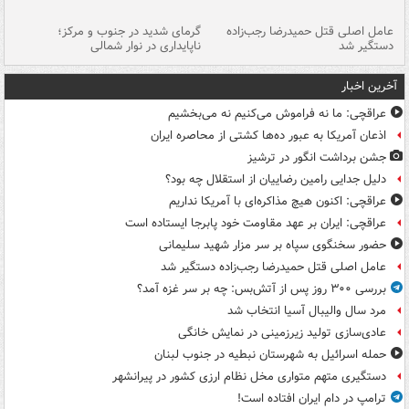
عامل اصلی قتل حمیدرضا رجب‌زاده
گرمای شدید در جنوب و مرکز؛
جا
دستگیر شد
ناپایداری در نوار شمالی
مر
آخرین اخبار
عراقچی: ما نه فراموش می‌کنیم نه می‌بخشیم
اذعان آمریکا به عبور ده‌ها کشتی از محاصره ایران
جشن برداشت انگور در ترشیز
دلیل جدایی رامین رضاییان از استقلال چه بود؟
عراقچی: اکنون هیچ مذاکره‌ای با آمریکا نداریم
عراقچی: ایران بر عهد مقاومت خود پابرجا ایستاده است
حضور سخنگوی سپاه بر سر مزار شهید سلیمانی
عامل اصلی قتل حمیدرضا رجب‌زاده دستگیر شد
بررسی ۳۰۰ روز پس از آتش‌بس: چه بر سر غزه آمد؟
مرد سال والیبال آسیا انتخاب شد
عادی‌سازی تولید زیرزمینی در نمایش خانگی
حمله اسرائیل به شهرستان نبطیه در جنوب لبنان
دستگیری متهم متواری مخل نظام ارزی کشور در پیرانشهر
ترامپ در دام ایران افتاده است!