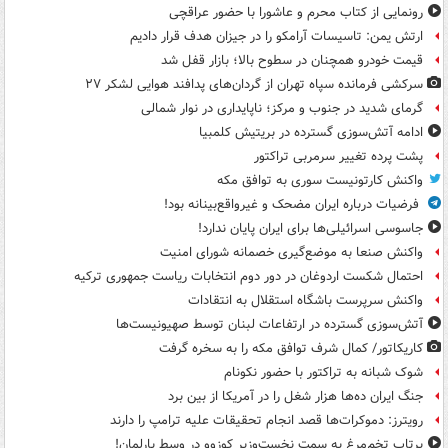
رونمایی از کتاب محرم و عاشورا با حضور عراقچی
ارتش یمن: تاسیسات آرامکو را در جیزان هدف قرار دادیم
قیمت خودرو همچنان در سطوح بالا؛ بازار قفل شد
سرکشی فرمانده سپاه تهران از گردان‌های پدافند هوایی لشکر ۲۷
گرمای شدید در جنوب و مرکز؛ ناپایداری در نوار شمالی
ادامه آتش‌سوزی گسترده در بریتیش کلمبیا
پشت پرده تغییر سرمربی تراکتور
واکنش کارتونیست سوری به توافق مکه
فرضیات درباره ایران مضحک و غیرواقع‌بینانه بود!
جاسوسی اسرائیلی‌ها برای ایران پایان ندارد!
واکنش صنعا به موضع‌گیری خصمانه شورای امنیت
احتمال شکست اردوغان در دور دوم انتخابات ریاست جمهوری ترکیه
واکنش سرپرست باشگاه استقلال به انتقادات
آتش‌سوزی گسترده در ارتفاعات لبنان توسط صهیونیست‌ها
کاریکاتور/ کمال شرف توافق مکه را به سخره گرفت
شوک شبانه به تراکتور با حضور نکونام
جنگ ایران ده‌ها هزار شغل را در آمریکا از بین برد
رویترز: دموکرات‌ها قصد انجام تحقیقات علیه ترامپ را دارند
پرتاب تخم‌مرغ به سمت نخست‌وزیر کوزوو در وسط پارلمان!