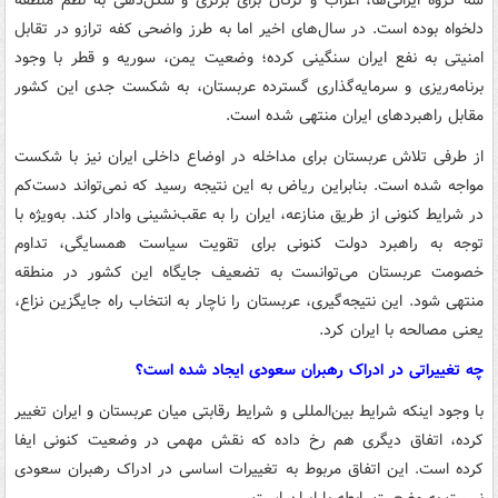
سه گروه ایرانی‌ها، اعراب و ترکان برای برتری و شکل‌دهی به نظم منطقه
دلخواه بوده است. در سال‌های اخیر اما به طرز واضحی کفه ترازو در تقابل
امنیتی به نفع ایران سنگینی کرده؛ وضعیت یمن، سوریه و قطر با وجود
برنامه‌ریزی و سرمایه‌گذاری گسترده عربستان، به شکست جدی این کشور
مقابل راهبردهای ایران منتهی شده است.
از طرفی تلاش عربستان برای مداخله در اوضاع داخلی ایران نیز با شکست
مواجه شده است. بنابراین ریاض به این نتیجه رسید که نمی‌تواند دست‌کم
در شرایط کنونی از طریق منازعه، ایران را به عقب‌نشینی وادار کند. به‌ویژه با
توجه به راهبرد دولت کنونی برای تقویت سیاست همسایگی، تداوم
خصومت عربستان می‌توانست به تضعیف جایگاه این کشور در منطقه
منتهی شود. این نتیجه‌گیری، عربستان را ناچار به انتخاب راه جایگزین نزاع،
یعنی مصالحه‌ با ایران کرد.
چه تغییراتی در ادراک رهبران سعودی ایجاد شده است؟
با وجود اینکه شرایط بین‌المللی و شرایط رقابتی میان عربستان و ایران تغییر
کرده، اتفاق دیگری هم رخ داده که نقش مهمی در وضعیت کنونی ایفا
کرده است. این اتفاق مربوط به تغییرات اساسی در ادراک رهبران سعودی
نسبت به وضعیت رابطه با ایران است.