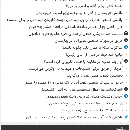
نقشه کشی برای فتنه و اصرار بر دروغ
واکنش عربستان و قطر به بیانیه شورای امنیت درباره یمن
واکنش کشفیا به ترک اردوی تیم ملی توسط کاپیتان تیم ملی والیبال نشسته
جان باختن چهار نفر در سانحه رانندگی مراغه - هشترود+ فیلم
نشست هم اندیشی جمعی از علمای حوزه علمیه قم با عراقچی
حریق در شهرک صنعتی نصیرآباد در بهارستان
مذاکرات تنگه با عمان باید چگونه باشد؟
بیانیه تند فیفا در دفاع از آقای رئیس!
آیا روند عدلیه در مقابله با فساد تغییری کرده است؟
آمریکا از طریق ترکیه تسلیحات و مهمات به اوکراین می‌فرستد
نخستین تصویر مسی بعد از مرگ پدر
حریق در شهرک صنعتی نصیرآباد با یک فوتی و ۱۰ مصدوم+ فیلم
شهرک‌نشین‌ها اموال فلسطینی‌ها را به آتش کشیدند!
آخرین وضعیت میدان نبرد به روایت مهدی محمدی
راز عبور مخفی جنگنده‌های ایرانی از چشم دشمن
نقشه راه ۱۵ ماده‌ای صلح غزه در بن‌بست
واکنش کنایه‌آمیز به عضویت ترکیه در پیمان مشترک با عربستان
سلامت