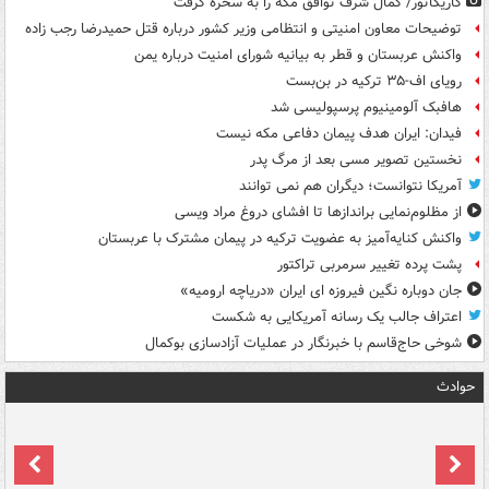
کاریکاتور/ کمال شرف توافق مکه را به سخره گرفت
توضیحات معاون امنیتی و انتظامی وزیر کشور درباره قتل حمیدرضا رجب زاده
واکنش عربستان و قطر به بیانیه شورای امنیت درباره یمن
رویای اف-۳۵ ترکیه در بن‌بست
هافبک آلومینیوم پرسپولیسی شد
فیدان: ایران هدف پیمان دفاعی مکه نیست
نخستین تصویر مسی بعد از مرگ پدر
آمریکا نتوانست؛ دیگران هم نمی توانند
از مظلوم‌نمایی براندازها تا افشای دروغ مراد ویسی
واکنش کنایه‌آمیز به عضویت ترکیه در پیمان مشترک با عربستان
پشت پرده تغییر سرمربی تراکتور
جان دوباره نگین فیروزه ای ایران «دریاچه ارومیه»
اعتراف جالب یک رسانه آمریکایی به شکست
شوخی حاج‌قاسم با خبرنگار در عملیات آزادسازی بوکمال
حوادث