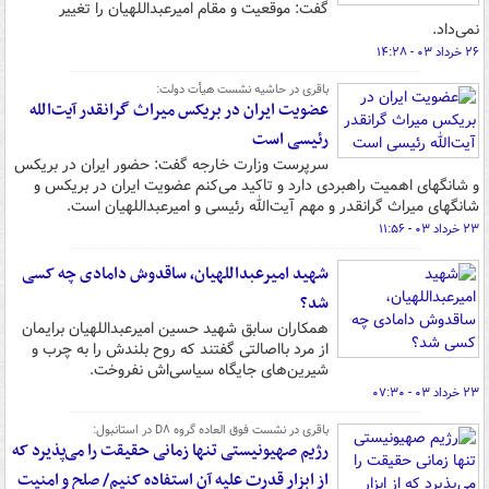
گفت: موقعیت و مقام امیرعبداللهیان را تغییر
نمی‌‎داد.
۲۶ خرداد ۰۳ - ۱۴:۲۸
باقری در حاشیه نشست هیأت دولت:
عضویت ایران در بریکس میراث گرانقدر آیت‌الله
رئیسی است
سرپرست وزارت خارجه گفت: حضور ایران در بریکس
و شانگهای اهمیت راهبردی دارد و تاکید می‌کنم عضویت ایران در بریکس و
شانگهای میراث گرانقدر و مهم آیت‌الله رئیسی و امیرعبداللهیان است.
۲۳ خرداد ۰۳ - ۱۱:۵۶
شهید امیرعبداللهیان، ساقدوش دامادی چه کسی
شد؟
همکاران سابق شهید حسین امیرعبداللهیان برایمان
از مرد بااصالتی گفتند که روح بلندش را به چرب و
شیرین‌های جایگاه سیاسی‌اش نفروخت.
۲۳ خرداد ۰۳ - ۰۷:۳۰
باقری در نشست فوق العاده گروه D۸ در استانبول:
رژیم صهیونیستی تنها زمانی حقیقت را می‌پذیرد که
از ابزار قدرت علیه آن استفاده کنیم/ صلح و امنیت