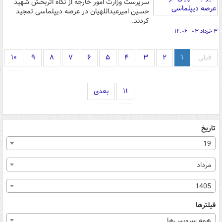
سرپرست وزارت امور خارجه از نگاه اثربخش شهید
حسین امیرعبداللهیان در عرصه دیپلماسی تمجید
کردند.
۳ خرداد ۰۳ - ۱۴:۰۶
قبلی
۱
۲
۳
۴
۵
۶
۷
۸
۹
۱۰
۱۱
بعدی
تاریخ
19
مرداد
1405
فیلترها
همه سرویس‌ها