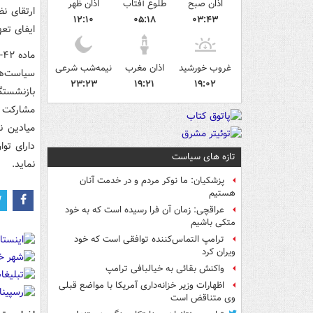
اذان صبح
طلوع آفتاب
اذان ظهر
ارتقای ن
۱۲:۱۰
۰۵:۱۸
۰۳:۴۳
ایفای تع
م
غروب خورشید
اذان مغرب
نیمه‌شب شرعی
سیاست‌ه
۲۳:۲۳
۱۹:۲۱
۱۹:۰۲
بازنشست
مشارکت ب
میادین ن
دارای تو
تازه های سیاست
نماید.
پزشکیان: ما نوکر مردم و در خدمت آنان
هستیم
عراقچی: زمان آن فرا رسیده است که به خود
متکی باشیم
ترامپ التماس‌کننده توافقی است که خود
ویران کرد
واکنش بقائی به خیالبافی ترامپ
اظهارات وزیر خزانه‌داری آمریکا با مواضع قبلی
وی متناقض است