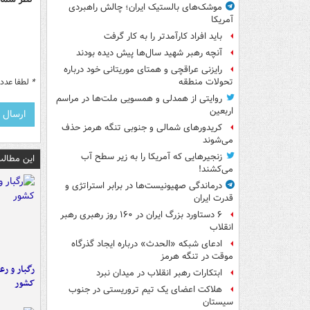
موشک‌های بالستیک ایران؛ چالش راهبردی
آمریکا
باید افراد کارآمدتر را به کار گرفت
آنچه رهبر شهید سال‌ها پیش دیده بودند
رایزنی عراقچی و همتای موریتانی خود درباره
*
لطفا عدد م
تحولات منطقه
روایتی از همدلی و همسویی ملت‌ها در مراسم
اربعین
کریدورهای شمالی و جنوبی تنگه هرمز حذف
می‌شوند
زنجیرهایی که آمریکا را به زیر سطح آب
این مطالب
می‌کشند!
درماندگی صهیونیست‌ها در برابر استراتژی و
قدرت ایران
۶ دستاورد بزرگ ایران در ۱۶۰ روز رهبری رهبر
انقلاب
ادعای شبکه «الحدث» درباره ایجاد گذرگاه
موقت در تنگه هرمز
رگبار و رع
ابتکارات رهبر انقلاب در میدان نبرد
کشور
هلاکت اعضای یک تیم تروریستی در جنوب
سیستان