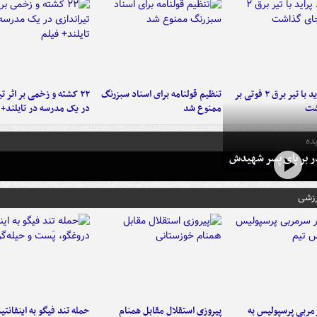
برخورد پراید با تیر برق ۲ فوتی بر
تنظیم قولنامه برای اسناد سبزرنگ
۲۲ کشته و زخمی بر اثر ت
شت
ممنوع شد
در یک مدرسه در تایلند+ 
ده
در بر پای پسر شهیدش
رزشی
ربی پرسپولیس به
پیروزی استقلال مقابل همنام
حمله تند فیگو به اینفانتین