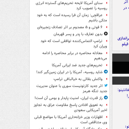
سنای آمریکا لایحه تحریم‌های گسترده انرژی
روسیه را تصویب کرد
عراقچی: زمان آن فرا رسیده است که به خود
متکی باشیم
۶ فوتی و ۵ مصدوم بر اثر تصادف زنجیره‌ای
بدون تعارف با پدر و پسر قهرمان
یراندازی
ترامپ التماس‌کننده توافقی است که خود
فیلم
ویران کرد
معادله محاصره در برابر محاصره را ادامه
می‌دهیم
تحریم‌های جدید ضد ایرانی آمریکا
شاید روسیه، آمریکا را در ایران زمین‌گیر کند!
واکنش بقائی به خیالبافی ترامپ
اثر جدید کارتونیست سوری با عنوان مدیریت
جدید تنگه هرمز
راز قدرت ایران، امنیت پایدار و بومی آن است!
به تعویق افتادن پاسخ مقاومت عراق به تجاوز
اخیر آمریکایی سعودی
اظهارات وزیر خزانه‌داری آمریکا با مواضع قبلی
وی متناقض است
و: