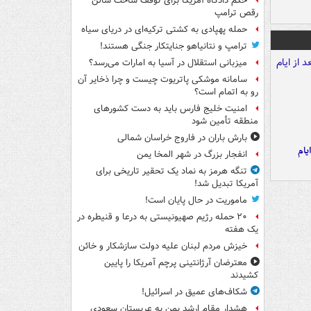
حکم دادگاه آمریکا برای توقف ساخت سالن
رقص ترامپ
حمله پهپادی به کشتی ترکیه‌ای در دریای سیاه
ترامپ و نتانیاهو جنایتکار جنگی هستند!
میزبانی استقلال در آسیا به امارات می‌رسد؟
سامانه موشکی پاتریوت چیست و چرا ذخایر آن
رو به اتمام است؟
امنیت خلیج فارس باید به دست کشورهای
منطقه تأمین شود
بارش باران در فاروج خراسان شمالی
یام
انفجار بزرگ در شهر المخا یمن
تنگه هرمز به نماد یک تحقیر تاریخی برای
آمریکا تبدیل شد!
ماموریت در حال پایان است!
۲۰ حمله رژیم صهیونیستی به درعا و قنیطره در
یک هفته
خیزش مردم لبنان علیه دولت سازشکار و خائن
معترضان آرژانتینی پرچم آمریکا را پایین
کشیدند
شکاف‌های عمیق در اسرائیل!
هشدار مقام ارشد یمن به عربستان سعودی