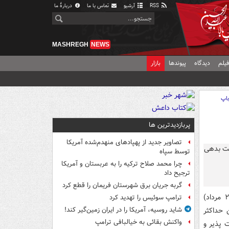
RSS
آرشیو
تماس با ما
دربارهٔ ما
MASHREGH
NEWS
یلم
دیدگاه
پیوندها
بازار
اپ
پربازدیدترین ها
تصاویر جدید از پهپادهای منهدم‌شده آمریکا
توسط سپاه
چرا محمد صلاح ترکیه را به عربستان و آمریکا
ترجیح داد
گربه جریان برق شهرستان فریمان را قطع کرد
، نمایندگان مجلس شورای اسلامی در جلسه علنی امروز(دوشنبه۲۳ مرداد)
ترامپ سوئیس را تهدید کرد
انین حداکثر
شاید روسیه، آمریکا را در ایران زمین‌گیر کند!
واکنش بقائی به خیالبافی ترامپ
ت پذیر و