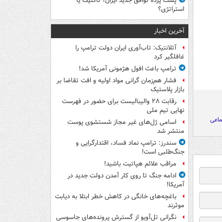
پشت پرده توافق جدید ایران؛ تاکتیک یا
استراتژی؟
آخرین اخبار
آتلانتیک: تاب‌آوری ایران دولت ترامپ را
غافلگیر کرد
ترامپ باعث افول هژمونی آمریکا شد!
فشار هم‌زمان گرانی مواد اولیه و افت تقاضا بر
بازار پلاستیک
رقابت ۲۸ والیبالیست برای حضور در فهرست
نهایی تیم ملی
ماعی
اسامی ژل‌های غیر مجاز شستشوی پوست
منتشر شد
سندرز: ترامپ نماد فساد، اقتدارگرایی و
جنگ‌طلبی است!
مراقب علائم هپاتیت باشید!
ادامه جنگ تا روی کار آمدن دولت جدید در
آمریکا!
باغچه‌های خانگی در کاهش خطر ابتلا به دیابت
موثرند
نگرانی تل‌آویو از گسترش پرونده‌های جاسوسی