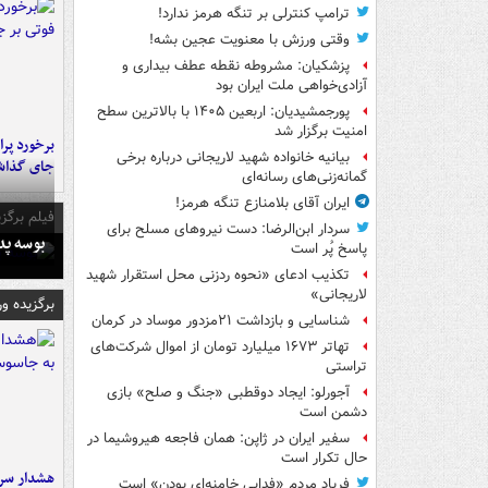
ترامپ کنترلی بر تنگه هرمز ندارد!
وقتی ورزش با معنویت عجین بشه!
پزشکیان: مشروطه نقطه عطف بیداری و
آزادی‌خواهی ملت ایران بود
پورجمشیدیان: اربعین ۱۴۰۵ با بالاترین سطح
امنیت برگزار شد
بیانیه خانواده شهید لاریجانی درباره برخی
جای گذا
گمانه‌زنی‌های رسانه‌ای
ایران آقای بلامنازع تنگه هرمز!
فیلم برگزی
سردار ابن‌الرضا: دست نیروهای مسلح برای
بوسه‌ پ
پاسخ پُر است
تکذیب ادعای «نحوه ردزنی محل استقرار شهید
لاریجانی»
برگزیده و
شناسایی و بازداشت ۲۱مزدور موساد در کرمان
تهاتر ۱۶۷۳ میلیارد تومان از اموال شرکت‌های
تراستی
آجورلو: ایجاد دوقطبی «جنگ و صلح‌» بازی
دشمن است
سفیر ایران در ژاپن: همان فاجعه هیروشیما در
حال تکرار است
هشدار سرم
فریاد مردم «فدایی خامنه‌ای بودن» است