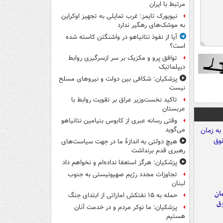
مرتبط با ایران
نیویورک تایمز: غرب تمایلی به تجهیز اوکراین
به موشک‌های رهگیر ندارد
آیا از نفوذ نتانیاهو در واشنگتن کاسته شده
است؟
توافق پرو و مکزیک بر سر ازسرگیری روابط
دیپلماتیک
پزشکیان: شکافی بین دولت و نیروهای مسلح
نیست
تاکید نخست‌وزیر عراق بر تقویت روابط با
عربستان
وقتی رسانه عبری از کابوس بنیامین نتانیاهو
می‌گوید
هیچ دولتی به اندازۀ ما در جهت سیاست‌های
رهبری قدم برنداشت
پزشکیان: هرگز استعفا نداده‌ام و نخواهم داد
تجاوزات مجدد رژیم صهیونیستی به جنوب
لبنان
مان
حمله به ۱۵ نفتکش‌ اماراتی از ابتدای جنگ
وق
پزشکیان: ما نوکر مردم و در خدمت آنان
هستیم