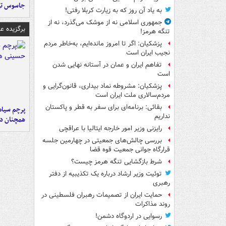
جاسوس تی
به یاد آن روز که به زیارت کربلا رفتی!
جمهوری اسلامی نه از موشک می‌گذرد، نه از
برگزیده 
تنگه هرمز!
پزشکیان: اگر تا امروز مانده‌ایم، به‌خاطر مردم
نجیب ایران است
تفاهم ایران و عمان در آستانه نهایی شدن
است
پزشکیان: مشروطه نماد بیداری، قانون‌گرایی و
مردم‌سالاری ملت ایران است
بقائی: برنامه‌ای برای سفر به قطر و پاکستان
پرچم سیاه
نداریم
همچنان در
رایزنی وزیر امور خارجه ایتالیا با عراقچی
بررسی چالش‌های جمعیتی در چهارمین جلسه
قرارگاه جوانی جمعیت قوه قضا
شرط بازگشایی تنگه هرمز چیست؟
توئیت وزیر ارشاد درباره یک تکذیبیه از دفتر
رهبری
حمایت ایران از تصمیمات رهبران فلسطینی در
روند مذاکرات
رسوایی در اردوگاه دشمن!