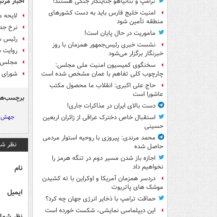
اخبار مرتب
ترامپ و نتانیاهو جنایتکار جنگی هستند!
امنیت خلیج فارس باید به دست کشورهای
لایحه م
منطقه تأمین شود
نرخ جدی
ماموریت در حال پایان است!
رئیس سا
نشست خبری رئیس‌جمهور همزمان با روز
روایت 
خبرنگار برگزار می‌شود
مجلس وز
سخنگوی کمیسیون امنیت ملی مجلس:
شورای رقابت علیه ۱۳ 
چارچوب کلی تفاهم با عمان مشخص شده است
حاج علی اکبری: انقلاب ما محصول مکتب
عاشورا است
برچسب‌ها
دست بالای ایران در مذاکرات جاری!
جهش ت
استقبال خاص دخترک عراقی از زائران اربعین
حسینی
محمد مرندی: پیروزی با روحیه استوار مردمی
نظر شم
حاصل شده
اجازه باز شدن مسیر دوم در تنگه هرمز را
نخواهیم داد
نام
دردسر همزمان آمریکا و اوکراین با ته کشیدن
موشک های پاتریوت
ایمیل
حماقت ترامپ با ذخایر انرژی جهان چه کرد؟
این دیپلماسی نمایشی، شکست خورده است
نظر شما 