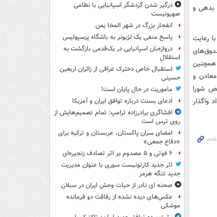
درگیر شدن گردشگر اسپانیایی با نظامی
 بدهی و
صهیونیست
انفجار بزرگ در شهر المخا یمن
پاسخ منفی یک لژیونر به باشگاه پرسپولیس
با رعایت
دروازه‌بان اسپانیایی در یک‌قدمی بازگشت به
وق‌های
استقلال
همچنین
استقبال خاص دخترک عراقی از زائران اربعین
معادن و
حسینی
یص شورا
ماموریت در حال پایان است!
 واگذار
ادعای بسنت درباره توافق ایران و آمریکا
افشاگری برادرزاده ترامپ: تمام تصمیم‌هایش از
روی ترس است
امضای سران پاکستان، عربستان و ترکیه برای
«دفاع جمعی»
۶ فوتی و ۵ مصدوم بر اثر تصادف زنجیره‌ای
اثر جدید کارتونیست سوری با عنوان مدیریت
جدید تنگه هرمز
صحنه ای نادر از حیات وحش ایران در سبلان
عکس‌های دیده نشده از رفاقت دو فرمانده‌
موشکی