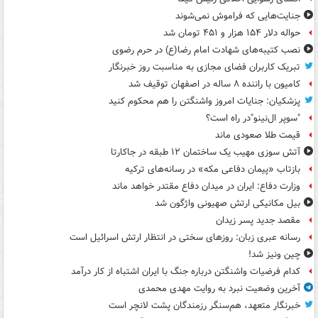
جنایت‌هایی که فراموش نمی‌شوند
حواله دلار ۱۵۴ هزار و ۴۵۱ تومان شد
نصب کتیبه‌های شهادت امام رضا(ع) در حرم رضوی
تبریک کاربران فضای مجازی به مناسبت روز خبرنگار
کامیون با راننده ۸ ساله در اصفهان توقیف شد
پزشکیان: جنایات امروز واشنگتن را هم محکوم کنید
"سوپر ال‌نینو"در راه است؟
قیمت طلا صعودی ماند
آتش سوزی مهیب یک ساختمان ۱۲ طبقه در جاکارتا
بازتاب «پیمان دفاعی مکه» در رسانه‌های ترکیه
وزارت دفاع: ایران در میدان دفاع مقتدر خواهد ماند
بیل مکانیکی ارتش صهیونی واژگون شد
مقصد جدید پسر زیدان
رسانه عبری زبان: روزهای سختی در انتظار ارتش اسرائیل است
چین ونیز شد!
کدام فرضیات واشنگتن درباره جنگ با ایران اشتباه از کار درآمد
آخرین وضعیت نبرد به روایت مهدی محمدی
خبرنگار متعهد، هم‌سنگر رزمندگان پشت لانچر است