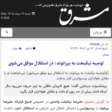
شنبه ۱۷ مرداد ۱۴۰۵ -
Aug
8 2026
ورزش
کد خبر
1505246
تاریخ انتشار:
۱۳ تیر ۱۴۰۲ - ۱۴:۲۳
۵ نظر
چاپ
ورزش
توصیه نیکبخت به بیرانوند: در استقلال موفق می‌شوی
پیشکسوت سرخابی گفت: هیچ کاپیتان عاقلی به تیم حریف نمی‌رود مگر
اینکه فشار بیش از حد روی او باشد و مقابل هواداران قرار بگیرد.
به گزارش مشرق
،
علیرضا نیکبخت واحدی
در خصوص
فسخ قرارداد علیرضا
بیرانوند
با
پرسپولیس
و احتمال انتقال این بازیکن به
استقلال
اظهار داشت: