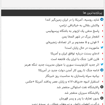
پربازدیدترین ها
شاید روسیه، آمریکا را در ایران زمین‌گیر کند!
واکنش بقائی به خیالبافی ترامپ
پاسخ منفی یک لژیونر به باشگاه پرسپولیس
انفجار بزرگ در شهر المخا یمن
۶ فوتی و ۵ مصدوم بر اثر تصادف زنجیره‌ای
ماموریت در حال پایان است!
ادعای بسنت درباره توافق ایران و آمریکا
فارن افرز: جنگ با ایران یک فاجعه است
اثر جدید کارتونیست سوری با عنوان مدیریت جدید تنگه هرمز
ادامه جنگ تا روی کار آمدن دولت جدید در آمریکا!
بیانیه سپاه پاسداران به مناسبت روز خبرنگار
استقرار انبوه «دی‌اف‑۱۷» و پایان عصر پدافند آمریکا +عکس
پالایشگاه نفت اسلواکی منفجر شد
پالایشگاه سیزران منفجر شد
بدون تعارف با پدر و پسر قهرمان
درگیری اعضای داعش و نیروهای جولانی در سیده زینب