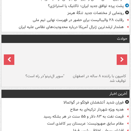
پشت پرده توافق جدید ایران؛ تاکتیک یا استراتژی؟
رونمایی از مختصات جدید تنگۀ هرمز
رقابت ۲۸ والیبالیست برای حضور در فهرست نهایی تیم ملی
هشدار ارشدترین ژنرال آمریکا درباره محدودیت‌های نظامی علیه ایران
حوادث
۱ خودرو با ۱۹
کامیون با راننده ۸ ساله در اصفهان
"سوپر ال‌نینو"در راه است؟
رگ
توقیف شد
ته
آخرین اخبار
فوران شدید آتشفشان فوئگو در گواتمالا
هدیه ویژه شهردار ترکیه‌ای به صلاح
قیمت نفت به ۸۳ دلار و ۵۵ سنت در هر بشکه رسید
مقام سابق صهیونیست: عربستان ببر کاغذی است
افشای رسوایی اخلاقی رئیس فیفا