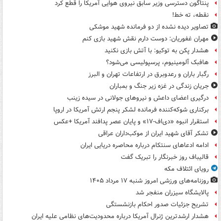
پنتاگون دسترسی وزیر سابق نیروی هوایی آمریکا را قطع کرد
نقطه، ته خط!
تصاویر دیده‌ نشده از دو فرمانده شهید موشکی
مهران غفوریان: دوست دارم نقش شهید بازی کنم
هشدار پکن به توکیو: با آتش بازی نکنید
هافبک آلومینیوم، پرسپولیسی می‌شود؟
رگبار باران و رعدوبرق در ارتفاعات تهران و البرز
جریان زندگی در غزه زیر جنگ و بمباران
درگیری اعضای داعش و نیروهای جولانی در سیده زینب
برکناری شوکه‌کننده فرمانده لشکر پنجم ارتش آمریکا در اروپا
استقرار انبوه «دی‌اف‑۱۷» و پایان عصر پدافند آمریکا +عکس
تشکر آقای شهید ایران از موکب‌داران عراقی
ادامه ادعاهای سنتکام درباره محاصره دریایی ایران
قالیباف روز خبرنگار را تبریک گفت
رویای ائتلاف مکه
روزنامه‌های ورزشی امروز ‌شنبه ۱۷ مرداد ۱۴۰۵
پالایشگاه سیزران منفجر شد
تشریح جزئیات صدور احکام بازنشستگی
هشدار ارشدترین ژنرال آمریکا درباره محدودیت‌های نظامی علیه ایران