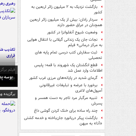
رهبری رهب
بازگشت نزدیک به ۲ میلیون زائر اربعین به
کشور
سردار رادان: بیش از یک میلیون زائر اربعین
همچنان در عراق حضور دارند
وضعیت شیوع آنفلوانزا در کشور
نجات جان یک زندانی گیلانی با انتقال هوایی
به مرکز درمانی+ فیلم
تکذیب شای
ثبت سفارش کتب درسی تمام پایه های
فراری
تحصیلی
قطع انگشتان یک شهروند با قمه؛ پلیس
فیلم برگزی
اطلاعات وارد عمل شد
بوسه‌ پ
گرمای شدید در پایانه‌های مرزی غرب کشور
برخورد با عرضه و تبلیغات غیرقانونی
آمپول‌های لاغری
برگزیده و
تنبیه مرگبار مرد تاجر به دست همسر و
پسرش
چند راه‌ ساده برای خنک کردن گوشی داغ
بازگشت پیکر دریانورد جان‌باخته و خدمه کشتی
«آنا» به میهن