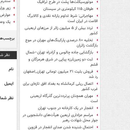
سندرم 
موتورسیکلت‌ها پشت درِ طرح ترافیک
زور وزا
طوفان ۱۱۵ کیلومتری در سیستان
عوارض 
مهاجرانی: شرط تداوم یارانه نقدی و کالابرگ
اقامت در ایران است
یک وعده قل
تردد بیش از ۵ میلیون زائر از مرزهای اربعینی
کشور
برچسب‌ها
تخلیه ۸۰ درصدی پارکینگ‌های مهران در موج
بازگشت زائران
بازگشایی جاده چالوس و آزادراه تهران–شمال
نظر شم
ثبت دو زمین‌لرزه پیاپی در شرق هرمزگان و
قشم
نام
فروش بلیت ۲۱ میلیون تومانی تهران_اصفهان
رد شد
ایمیل
اتصال ریلی کرمانشاه به بغداد افق تازه‌ای برای
غرب کشور
مهران همچنان پرترددترین گذرگاه اربعینی
نظر شما 
است
انفجار در یک کارخانه در جنوب تهران
مراسم عزاداری اربعینِ هیأت‌های دانشجویی در
جوار محل شهادت رهبر
احتمال شنیده شدن صدای انفجار در قزوین