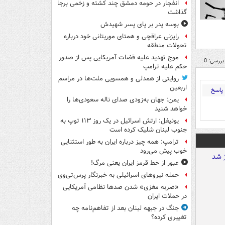
انفجار در حومه دمشق چند کشته و زخمی برجا
گذاشت
بوسه‌ پدر بر پای پسر شهیدش
رایزنی عراقچی و همتای موریتانی خود درباره
تحولات منطقه
موج تهدید علیه قضات آمریکایی پس از صدور
بررسی: 0
حکم علیه ترامپ
روایتی از همدلی و همسویی ملت‌ها در مراسم
اربعین
پاسخ
یمن: جهان به‌زودی صدای ناله سعودی‌ها را
خواهد شنید
یونیفل: ارتش اسرائیل در یک روز ۱۱۳ توپ به
جنوب لبنان شلیک کرده است
ترامپ: همه چیز درباره ایران به طور استثنایی
خوب پیش می‌رود
عبور از خط قرمز ایران یعنی مرگ!
حمله نیروهای اسرائیلی به خبرنگار پرس‌تی‌وی
«ضربه مغزی» شدن صدها نظامی آمریکایی
در حملات ایران
جنگ در جبهه لبنان بعد از تفاهم‌نامه چه
تغییری کرده؟