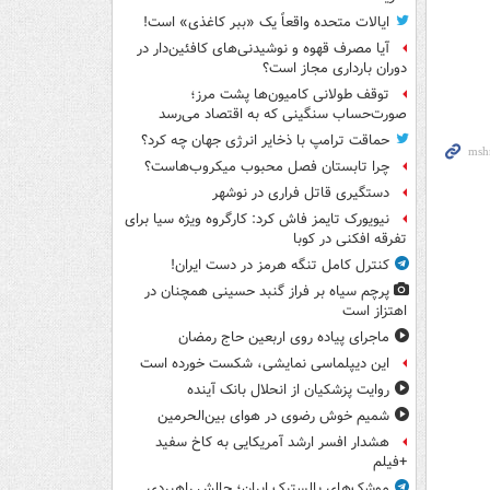
ایالات متحده واقعاً یک «ببر کاغذی» است!
آیا مصرف قهوه و نوشیدنی‌های کافئین‌دار در
دوران بارداری مجاز است؟
توقف طولانی کامیون‌ها پشت مرز؛
صورت‌حساب سنگینی که به اقتصاد می‌رسد
حماقت ترامپ با ذخایر انرژی جهان چه کرد؟
چرا تابستان فصل محبوب میکروب‌هاست؟
دستگیری قاتل فراری در نوشهر
نیویورک تایمز فاش کرد: کارگروه ویژه سیا برای
تفرقه افکنی در کوبا
کنترل کامل تنگه هرمز در دست ایران!
پرچم سیاه بر فراز گنبد حسینی همچنان در
اهتزاز است
ماجرای پیاده روی اربعین حاج رمضان
این دیپلماسی نمایشی، شکست خورده است
روایت پزشکیان از انحلال بانک آینده
شمیم خوش رضوی در هوای بین‌الحرمین
هشدار افسر ارشد آمریکایی به کاخ سفید
+فیلم
موشک‌های بالستیک ایران؛ چالش راهبردی