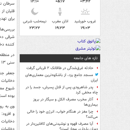
۱۲:۱۰
۰۵:۱۷
۰۳:۴۲
سرطان نی
قلیان از 
برای تهد
غروب خورشید
اذان مغرب
نیمه‌شب شرعی
۲۳:۲۲
۱۹:۲۳
۱۹:۰۳
کننده دخ
تازه های جامعه
سنی ۱۳ تا ۱۵ سال گزارش می‌شود.
حادثه غرق‌شدگی در طاقانک ۲ قربانی گرفت
جعفر جند
مسجد جامع یزد، از باشکوه‌ترین معماری‌های
دخانیات 
ایران
پدر شاهرودی پس از قتل پسرش، جسد را در
چاه مخفی کرد
بوده است
آثار مخرب مصرف الکل و سیگار در بروز
بیماری‌ها
چرا مغز در هنگام خواب، انرژی خود را خالی
می‌کند؟
آیا مصرف قهوه و نوشیدنی‌های کافئین‌دار در
دخانیات داشتیم ک
دوران بارداری مجاز است؟