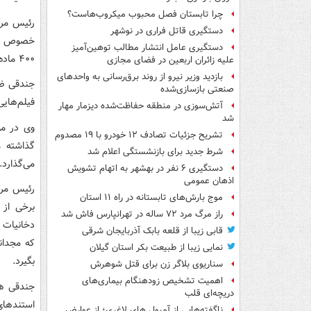
چرا تابستان فصل محبوب میکروب‌هاست؟
رئیس مرک
دستگیری قاتل فراری در نوشهر
دستگیری عامل انتشار مطالب توهین‌آمیز
۴۰۰ ماده سرطان زا را وارد بدن می‌کند که بسیار خطرناک است.
علیه زائران اربعین در فضای مجازی
بازدید وزیر نیرو از روند برق‌رسانی به واحدهای
جندقی ضم
صنعتی بازسازی‌شده
فیلم‌های
آتش‌سوزی در منطقه حفاظت‌شده دیزمار مهار
شد
وی در مو
تشریح جزئیات تصادف ۱۲ خودرو با ۱۹ مصدوم
گذاشته م
شرط جدید برای بازنشستگی اعلام شد
می‌گذارد.
دستگیری ۶ نفر در بهشهر به اتهام تشویش
اذهان عمومی
رئیس مرک
موج بارش‌های تابستانه در راه ۱۱ استان
برخی از
راز مرگ مرد ۷۲ ساله در تهرانپارس فاش شد
دخانیات و
قابی زیبا از قلعه بابک آذربایجان شرقی
که مجدان
نمایی زیبا از طبیعت بکر استان گیلان
بگیرد.
سناریوی بلاگر زن برای قتل شوهرش
اهمیت تشخیص زودهنگام بیماری‌های
جندقی هم
دریچه‌ای قلب
استندهای
ناگفته‌هایی از آمپول های لاغری؛ از عوارض