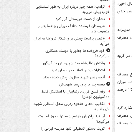
ل اخیر،
ترامپ: همه چیز درباره ایران به طور استثنایی
 خطر جدی
خوب پیش می‌رود
دشان از دست عربستان فرار کرد
عربستان فرمانده ائتلاف دریایی چندملیتی را
د زنان در منطقه مدیترانه
منصوب کرد
 ۵۷ درصد مردان و ۲۹ درصد زنان، مصرف
«کمانِ پرنده» چینی برای شکار کروزها به ایران
می‌آید
خود فروخته‌ها چطور با موساد همکاری
انیات در پسران ۴۲ درصد و دختران ۳۱ درصد در گروه
می‌کردند؟
واکنش عالیشاه بعد از پیوستن به گل‌گهر
ابتکارات رهبر انقلاب در میدان نبرد
وع مصرف
آنچه رهبر شهید سال‌ها پیش دیده بودند
: میزان
بوسه‌ پدر بر پای پسر شهیدش
شیوع مصرف دخانیات در زنان بالای ۱۸ سال، ۴.۴۴ درصد و مردان بالای ۱۸ سال، ۲۵.۸۸ درصد
رقم فسخ قرارداد رضاییان با استقلال فقط
۱۰۰میلیون تومان!
تکذیب ادعای «نحوه ردزنی محل استقرار شهید
رف سیگار بین نوجوانان ۱۳ تا ۱۵ سال در بین سال‌های ۱۳۸۶ تا ۱۳۹۵ اشاره کرد
لاریجانی»
ر دختران ۱۳۳ درصد افزایش مصرف
آیا تینا پاکروان بازهم از ساترا مجوز فعالیت
می‌گیرد؟
 سال ۱۳۸۶ در بین گروه سنی ۱۳ تا ۱۵ سال، ۳ درصد مصرف
کویت دستور تعطیلی تنها مدرسه ایرانی را