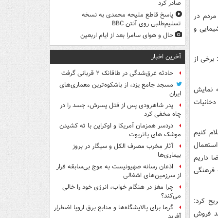
صادر کرد
پاسخ قاطع ملیحه محمدی به نسخه
مردم در
تسلیم‌طلبی روی آنتن BBC
مال دخانیات ۴ هزار ماده شیمایی و
حال و هوای سامرا بعد از ایام اربعین
آخرین اخبار
برخی از
حادثه غرق‌شدگی در طاقانک ۲ قربانی گرفت
مسجد جامع یزد، از باشکوه‌ترین معماری‌های
ه نمایش
ایران
دخانیات
پدر شاهرودی پس از قتل پسرش، جسد را در
چاه مخفی کرد
دردسر همزمان آمریکا و اوکراین با ته کشیدن
ام کنیم
موشک های پاتریوت
ستعمال
آثار مخرب مصرف الکل و سیگار در بروز
بیماری‌ها
ضا داریم
اذعان رسانه صهیونیست به موج بی‌سابقه فرار
 فرهنگی
از سرزمین‌های اشغالی
چرا مغز در هنگام خواب، انرژی خود را خالی
می‌کند؟
یح کرد:
گرما برای پالایشگاه‌ها و منابع برق اروپا اضطرار
ید فروش
آفرید