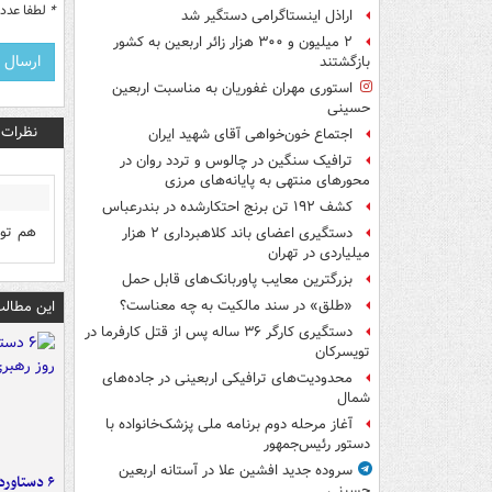
*
لطفا عدد م
اراذل اینستاگرامی دستگیر شد
۲ میلیون و ۳۰۰ هزار زائر اربعین به کشور
بازگشتند
استوری مهران غفوریان به مناسبت اربعین
حسینی
نظرات
اجتماع خون‌خواهی آقای شهید ایران
ترافیک سنگین در چالوس و تردد روان در
محورهای منتهی به پایانه‌های مرزی
کشف ۱۹۲ تن برنج احتکارشده در بندرعباس
هم تول
دستگیری اعضای باند کلاهبرداری ۲ هزار
میلیاردی در تهران
بزرگترین معایب پاوربانک‌های قابل حمل
این مطالب
«طلق» در سند مالکیت به چه معناست؟
دستگیری کارگر ۳۶ ساله پس از قتل کارفرما در
تویسرکان
محدودیت‌های ترافیکی اربعینی در جاده‌های
شمال‌
آغاز مرحله دوم برنامه ملی پزشک‌خانواده با
دستور رئیس‌جمهور
سروده جدید افشین علا در آستانه اربعین
حسینی