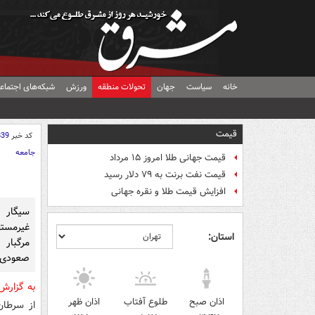
خانه
سیاست
جهان
تحولات منطقه
ورزش
شبکه‌های اجتماع
قیمت
کد خبر
839
جامعه
قیمت جهانی طلا امروز ۱۵ مرداد
قیمت نفت برنت به ۷۹ دلار رسید
افزایش قیمت طلا و نقره جهانی
سیگار 
غیرمستقی
استان:
مرگبار
صعودی م
به گزار
اذان صبح
طلوع آفتاب
اذان ظهر
از سرطان