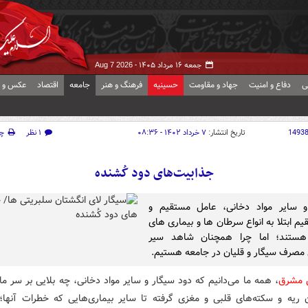
جمعه ۱۶ مرداد ۱۴۰۵ -
Aug 7 2026
ی
دفاع و امنیت
جهاد و مقاومت
حسینیه
فرهنگ و هنر
جامعه
اقتصاد
عکس و ف
1493
تاریخ انتشار:
۷ خرداد ۱۴۰۲ - ۰۸:۳۶
۱ نظر
چ
جذابیت‌های دود کُشنده
و سایر مواد دخانی، عامل مستقیم و
م ابتلا به انواع سرطان ها و بیماری های
 هستند؛ اما چرا همچنان شاهد سیر
صرف سیگار و قلیان در جامعه هستیم‌.
ش مشرق
، همه ما می‌دانیم که دود سیگار و سایر مواد دخانی، چه بلایی بر سر ما 
 ریه و سکته‌های قلبی و مغزی گرفته تا سایر بیماری‌هایی که خطرات آنها؛ 