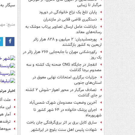
سیگار به
مرگبار تا زیبایی
پایان تلخ یک نزاع خانوادگی در دورود
دستگیری قاضی قلابی در مازندران
منبع: مهر
بازداشت عامل ارسال تصاویر پرتاب موشک به
رسانه‌های معاند
پورجمشیدیان: ۲ میلیون و ۸۲۸ هزار زائر
اربعین به کشور بازگشتند
رکوردشکنی مهران با جابه‌جایی ۲۶۶ هزار زائر در
یک روز
انفجار در جایگاه CNG صحنه یک کشته و سه
مصدوم برجا گذاشت
جزئیات برگزاری امتحانات نهایی معوق در
استان‌های جنوبی
تصادف مرگبار در محور اهواز–شوش ۲ کشته
اخبار مرتب
بر جای گذاشت
علت آل
آخرین وضعیت مصدومان شهرک شمس‌آباد
این ماده هر ۴ ثانیه 
اجرای پزشک خانواده در ۶۴ شهر کشور تا
آمار ه
شهریورماه
ترفندها
سارق کابل برق بر اثر برق‌گرفتگی جان باخت
میوه‌ها
شهادت پلیس اهل سنت بلوچ در ایرانشهر