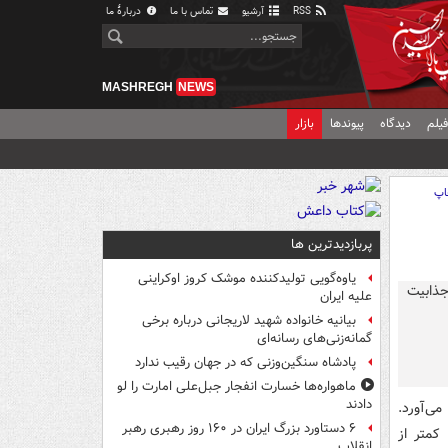
RSS
آرشیو
تماس با ما
دربارهٔ ما
MASHREGH
NEWS
یلم
دیدگاه
پیوندها
بازار
اپ
پربازدیدترین ها
یاوه‌گویی تولیدکننده موشک کروز اوکراینی
علیه ایران
بیانیه خانواده شهید لاریجانی درباره برخی
گمانه‌زنی‌های رسانه‌ای
پادشاه سنگین‌وزنی که در جهان رقیب ندارد
ماهواره‌ها خسارت انفجار جبل‌علی امارت را لو
دادند
می‌آورد.
۶ دستاورد بزرگ ایران در ۱۶۰ روز رهبری رهبر
کمتر از
انقلاب