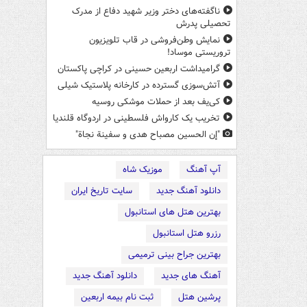
ناگفته‌های دختر وزیر شهید دفاع از مدرک
تحصیلی پدرش
نمایش وطن‌فروشی در قاب تلویزیون
تروریستی موساد!
گرامیداشت اربعین حسینی در کراچی پاکستان
آتش‌سوزی گسترده در کارخانه پلاستیک شیلی
کی‌یف بعد از حملات موشکی روسیه
تخریب یک کارواش فلسطینی در اردوگاه قلندیا
"إن الحسین مصباح هدی و سفینة نجاة"
آپ آهنگ
موزیک شاه
دانلود آهنگ جدید
سایت تاریخ ایران
بهترین هتل های استانبول
رزرو هتل استانبول
بهترین جراح بینی ترمیمی
آهنگ های جدید
دانلود آهنگ جدید
پرشین هتل
ثبت نام بیمه اربعین