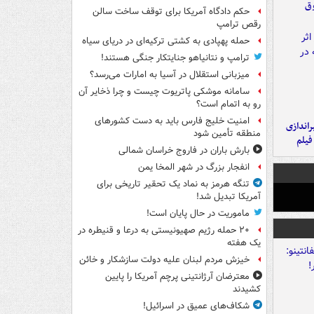
وق
حکم دادگاه آمریکا برای توقف ساخت سالن
رقص ترامپ
حمله پهپادی به کشتی ترکیه‌ای در دریای سیاه
ترامپ و نتانیاهو جنایتکار جنگی هستند!
میزبانی استقلال در آسیا به امارات می‌رسد؟
سامانه موشکی پاتریوت چیست و چرا ذخایر آن
رو به اتمام است؟
امنیت خلیج فارس باید به دست کشورهای
یراندازی
منطقه تأمین شود
فیلم
بارش باران در فاروج خراسان شمالی
انفجار بزرگ در شهر المخا یمن
تنگه هرمز به نماد یک تحقیر تاریخی برای
آمریکا تبدیل شد!
ماموریت در حال پایان است!
۲۰ حمله رژیم صهیونیستی به درعا و قنیطره در
یک هفته
خیزش مردم لبنان علیه دولت سازشکار و خائن
معترضان آرژانتینی پرچم آمریکا را پایین
کشیدند
شکاف‌های عمیق در اسرائیل!