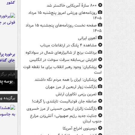
کشور
۸۰۰ سازۀ آمریکایی خاکستر شد
روزنامه‌های ورزشی امروز پنج‌شنبه ۱۵ مرداد
۱۴۰۵
صفحه نخست روزنامه‌های پنجشنبه ۱۵ مرداد
۱۴۰۵
آهوی ایرانی
مشاهده ۴ پلنگ در ارتفاعات میناب
برداشت برنج از شالیزارهای شمال در سوادکوه
جای گذا
افزایش بی‌سابقه سرقت سوخت در انگلیس
پزشکیان: وجود رهبر انقلاب برای ما نقطه قوت
است
فیلم برگزی
پزشکیان: ایران را همه مردم نگه داشتند
بوسه‌ پ
بازگشت زوار اربعین از مرز مهران
تمرین رزمی تکاوران ارتش
برگزیده و
صاعقه جان فوتبالیست تایلندی را گرفت!
بازگشت زائران اربعین حسینی از مرز خسروی
جنایت جدید رژیم صهیونی؛ آتش‌زدن مزارع
جنوب لبنان
دومینوی اخراج آمریکا