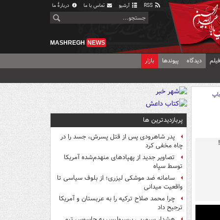
RSS
آرشیو
تماس با ما
دربارهٔ ما
MASHREGH
NEWS
یلم
دیدگاه
پیوندها
بازار
اپ
پربازدیدترین ها
پدر شاهرودی پس از قتل پسرش، جسد را در
چاه مخفی کرد
تصاویر جدید از پهپادهای منهدم‌شده آمریکا
توسط سپاه
سامانه ضد موشکی لیزری؛ از بلوف سیاسی تا
واقعیت میدانی
چرا محمد صلاح ترکیه را به عربستان و آمریکا
ترجیح داد
هشدار سرمربی پرسپولیس به جاسوس تیم