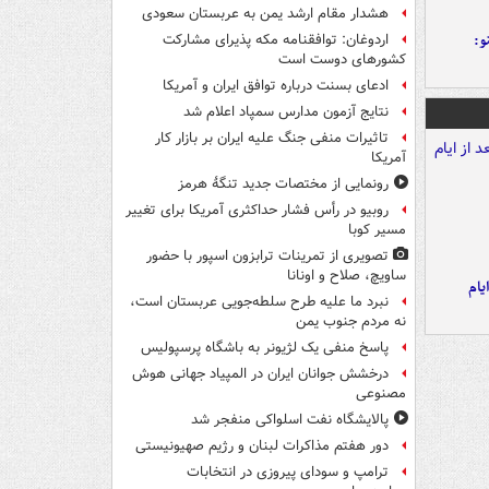
هشدار مقام ارشد یمن به عربستان سعودی
و:
اردوغان: توافقنامه مکه پذیرای مشارکت
کشورهای دوست است
ادعای بسنت درباره توافق ایران و آمریکا
نتایج آزمون مدارس سمپاد اعلام شد
تاثیرات منفی جنگ علیه ایران بر بازار کار
آمریکا
رونمایی از مختصات جدید تنگۀ هرمز
روبیو در رأس فشار حداکثری آمریکا برای تغییر
مسیر کوبا
تصویری از تمرینات ترابزون اسپور با حضور
ساویچ، صلاح و اونانا
یام
نبرد ما علیه طرح سلطه‌جویی عربستان است،
نه مردم جنوب یمن
پاسخ منفی یک لژیونر به باشگاه پرسپولیس
درخشش جوانان ایران در المپیاد جهانی هوش
مصنوعی
پالایشگاه نفت اسلواکی منفجر شد
دور هفتم مذاکرات لبنان و رژیم صهیونیستی
ترامپ و سودای پیروزی در انتخابات