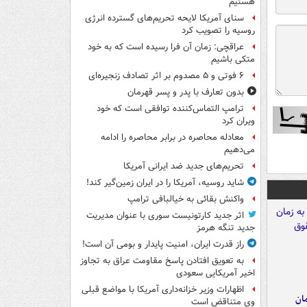
هستیم
سنای آمریکا لایحه تحریم‌های گسترده انرژی
روسیه را تصویب کرد
عراقچی: زمان آن فرا رسیده است که به خود
متکی باشیم
۶ فوتی و ۵ مصدوم بر اثر تصادف زنجیره‌ای
بدون تعارف با پدر و پسر قهرمان
ترامپ التماس‌کننده توافقی است که خود
ویران کرد
معادله محاصره در برابر محاصره را ادامه
می‌دهیم
تحریم‌های جدید ضد ایرانی آمریکا
شاید روسیه، آمریکا را در ایران زمین‌گیر کند!
واکنش بقائی به خیالبافی ترامپ
اثر جدید کارتونیست سوری با عنوان مدیریت
جدید تنگه هرمز
راز قدرت ایران، امنیت پایدار و بومی آن است!
به تعویق افتادن پاسخ مقاومت عراق به تجاوز
اخیر آمریکایی سعودی
اظهارات وزیر خزانه‌داری آمریکا با مواضع قبلی
مان
وی متناقض است