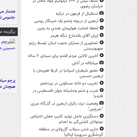
کشف بیش از ۷۰۰ کیلوگرم مواد مخدر در
خراسان رضوی
هشدار سرم
استقبال از فرعون در ترکیه
جاسوس تی
اربعین از دریچه چشم یک خبرنگار روسی
لحظه اصابت هواپیمای هندی به زمین
برگزیده 
ایران آقای بلامنازع تنگه هرمز
تصاویری از بمباران جنوب لبنان توسط رژیم
صهیونیستی
آخرین لالایی مردم قشم برای سینای ۲ ساله
میانکاله در آتش
حضور شیعیان اسپانیا در کربلا هم‌زمان با
اربعین حسینی
پرچم سیاه
تخریب دو خانه مسکونی در بیت‌لحم
همچنان در
ضرب‌ و شتم وحشیانه جوان فلسطینی در
قلندیا
وضعیت تردد زائران اربعین در گذرگاه مرزی
"تمرچین"
دستگیری عامل تولید کلیپ جعلی اعتراض
نوجوانان کشتی‌گیر به اعدام
جاری شدن سیلاب گل‌ولای در منطقه
گردشگری سروینیا ایتالیا