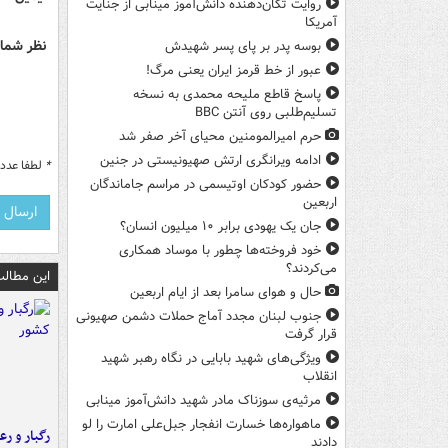
روایت تکان‌دهنده دانش‌آموز مینابی از جنایت
آمریکا
نظر شما 
بوسه‌ پدر بر پای پسر شهیدش
عبور از خط قرمز ایران یعنی مرگ!
پاسخ قاطع ملیحه محمدی به نسخه
تسلیم‌طلبی روی آنتن BBC
حرم امیرالمومنین محیای آخر صفر شد
ادامه ویرانگری ارتش صهیونیستی در جنین
*
لطفا عدد م
حضور کودکان اوتیسمی در مراسم جاماندگان
اربعین
جان یک یهودی برابر ۱۰ میلیون انسان؟
خود فروخته‌ها چطور با موساد همکاری
می‌کردند؟
این مطالب
حال و هوای سامرا بعد از ایام اربعین
جنوب لبنان مجدد آماج حملات دشمن صهیونی
قرار گرفت
ویژگی‌های شهید بابایی در نگاه رهبر شهید
انقلاب
مرثیه‌ی سوزناک مادر شهید دانش‌آموز مینابی
ماهواره‌ها خسارت انفجار جبل‌علی امارت را لو
رگبار و رع
دادند