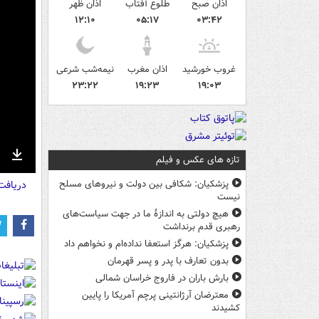
اذان صبح
طلوع آفتاب
اذان ظهر
۱۲:۱۰
۰۵:۱۷
۰۳:۴۲
غروب خورشید
اذان مغرب
نیمه‌شب شرعی
۲۳:۲۲
۱۹:۲۳
۱۹:۰۳
تازه های عکس و فیلم
nter
Download
دریاف
ullscreen
پزشکیان: شکافی بین دولت و نیروهای مسلح
نیست
هیچ دولتی به اندازۀ ما در جهت سیاست‌های
رهبری قدم برنداشت
پزشکیان: هرگز استعفا نداده‌ام و نخواهم داد
بدون تعارف با پدر و پسر قهرمان
بارش باران در فاروج خراسان شمالی
معترضان آرژانتینی پرچم آمریکا را پایین
کشیدند