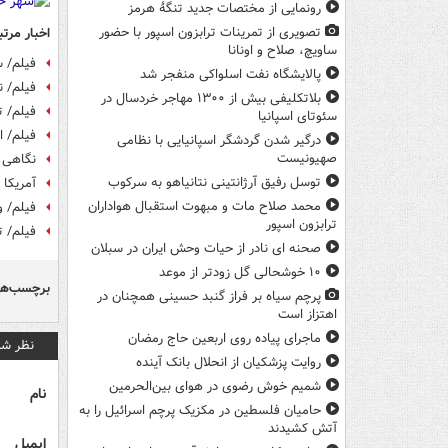
رونمایی از مختصات جدید تنگۀ هرمز
اخبار مرتب
تصویری از تمرینات ترابزون اسپور با حضور
ساویچ، صلاح و اونانا
فیلم/ سو
پالایشگاه نفت اسلواکی منفجر شد
فیلم/ ن
بلاتکلیفی بیش از ۱۳۰۰ مهاجر خردسال در
فیلم/ تیران
سئوتای اسپانیا
فیلم/ ا
درگیر شدن گردشگر اسپانیایی با نظامی
صهیونیست
نگاهی ب
توسل رفیق آرژانتینی نتانیاهو به سرکوب
آمریکا 
محمد صلاح مات و مبهوت استقبال هواداران
فیلم/ و
ترابزون اسپور
فیلم/ ت
صحنه ای نادر از حیات وحش ایران در سبلان
۱۰ خوشحالی گل زودتر از موعد
برچسب‌ها
پرچم سیاه بر فراز گنبد حسینی همچنان در
اهتزاز است
ماجرای پیاده روی اربعین حاج رمضان
نظر شم
روایت پزشکیان از انحلال بانک آینده
شمیم خوش رضوی در هوای بین‌الحرمین
نام
حامیان فلسطین در مکزیک پرچم اسرائیل را به
آتش کشیدند
ایمیل