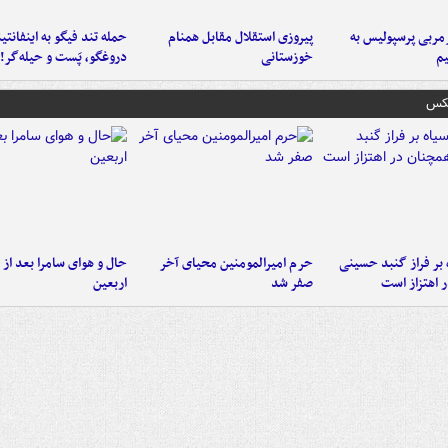
ربی پرسپولیس به
پیروزی استقلال مقابل همنام
حمله تند فیگو به اینفانتین
م
خوزستانی
دروغگو، پَست‌ و حیله‌گر!
عکس
 بر فراز گنبد حسینی
حرم امیرالمومنین محیای آخر
حال و هوای سامرا بعد از ا
 اهتزاز است
صفر شد
اربعین