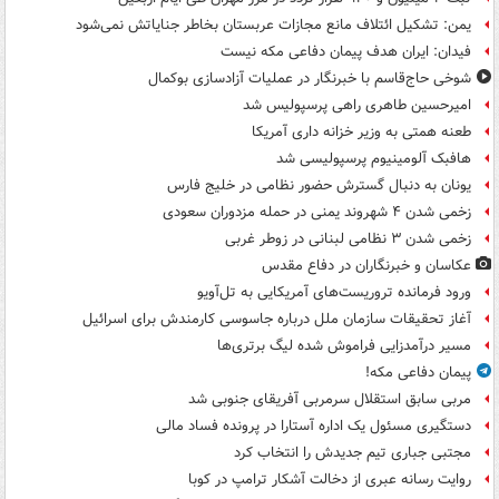
یمن: تشکیل ائتلاف مانع مجازات عربستان بخاطر جنایاتش نمی‌شود
فیدان: ایران هدف پیمان دفاعی مکه نیست
شوخی حاج‌قاسم با خبرنگار در عملیات آزادسازی بوکمال
امیرحسین طاهری راهی پرسپولیس شد
طعنه همتی به وزیر خزانه داری آمریکا
هافبک آلومینیوم پرسپولیسی شد
یونان به دنبال گسترش حضور نظامی در خلیج فارس
زخمی شدن ۴ شهروند یمنی در حمله مزدوران سعودی
زخمی شدن ۳ نظامی لبنانی در زوطر غربی
عکاسان و خبرنگاران در دفاع مقدس
ورود فرمانده تروریست‌های آمریکایی به تل‌آویو
آغاز تحقیقات سازمان ملل درباره جاسوسی کارمندش برای اسرائیل
مسیر درآمدزایی فراموش شده لیگ برتری‌ها
پیمان دفاعی مکه!
مربی سابق استقلال سرمربی آفریقای جنوبی شد
دستگیری مسئول یک اداره آستارا در پرونده فساد مالی
مجتبی جباری تیم جدیدش را انتخاب کرد
روایت رسانه عبری از دخالت آشکار ترامپ در کوبا