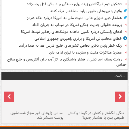
تشکیل تیم کارآگاهان زبده برای دستگیری عاملان قتل رجب‌زاده
ولایتی: نیروهای خارجی باید منطقه را ترک کنند
هشدار دبیر شورای عالی امنیت ملی به امریکا درباره تنگه هرمز
پرونده حقوقی جنایت جنگی آمریکا در میناب به جریان افتاد
ادعای زلنسکی درباره تامین ماهانه موشک‌های رهگیر توسط آمریکا
خطای محاسباتی آمریکا و برتری راهبردی جمهوری اسلامی!
زنگ خطر پایان ذخایر دفاعی کشورهای خلیج فارس هم به صدا درآمد
عمان: مذاکرات مثبت و سازنده با ایران ادامه دارد
روایت رسانه اسرائیلی از فشار واشنگتن بر تل‌آویو برای آتش‌بس و خلع سلاح
حماس
سلامت
تنگی انگشتر و کفش در گرما؛ واکنش
اسامی ژل‌های غیر مجاز شستشوی
مر
طبیعی بدن یا هشدار جدی؟
پوست منتشر شد