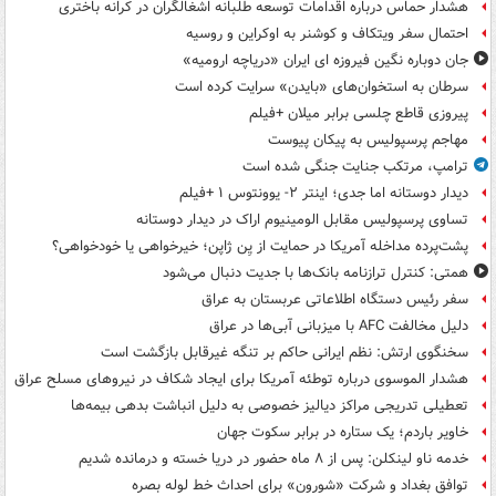
هشدار حماس درباره اقدامات توسعه طلبانه اشغالگران در کرانه باختری
احتمال سفر ویتکاف و کوشنر به اوکراین و روسیه
جان دوباره نگین فیروزه ای ایران «دریاچه ارومیه»
سرطان به استخوان‌های «بایدن» سرایت کرده است
پیروزی قاطع چلسی برابر میلان +فیلم
مهاجم پرسپولیس به پیکان پیوست
ترامپ، مرتکب جنایت جنگی شده است
دیدار دوستانه اما جدی؛ اینتر ۲- یوونتوس ۱ +فیلم
تساوی پرسپولیس مقابل الومینیوم اراک در دیدار دوستانه
پشت‌پرده مداخله آمریکا در حمایت از یِن ژاپن؛ خیرخواهی یا خودخواهی؟
همتی: کنترل ترازنامه بانک‌ها با جدیت دنبال می‌شود
سفر رئیس دستگاه اطلاعاتی عربستان به عراق
دلیل مخالفت AFC با میزبانی آبی‌ها در عراق
سخنگوی ارتش: نظم ایرانی حاکم بر تنگه غیرقابل بازگشت است
هشدار الموسوی درباره توطئه آمریکا برای ایجاد شکاف در نیروهای مسلح عراق
تعطیلی تدریجی مراکز دیالیز خصوصی به دلیل انباشت بدهی بیمه‌ها
خاویر باردم؛ یک ستاره در برابر سکوت جهان
خدمه ناو لینکلن: پس از ۸ ماه حضور در دریا خسته و درمانده‌ شدیم
توافق بغداد و شرکت «شورون» برای احداث خط لوله بصره