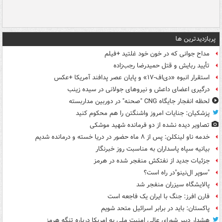
پربازدیدترین ها
مداح جوانی که در خون خود غلتید +فیلم
تأیید ربایش و قتل حمیدرضا رجب‌زاده
استقرار انبوه «دی‌اف‑۱۷» و پایان عصر پدافند آمریکا +عکس
درگیری اعضای داعش و نیروهای جولانی در سیده زینب
لحظه انفجار جایگاه CNG "صحنه" در دوربین مداربسته
پزشکیان: جنایات امروز واشنگتن را هم محکوم کنید
تصاویر دیده‌ نشده از دو فرمانده شهید موشکی
خدمه ناو لینکلن: پس از ۸ ماه حضور در دریا خسته و درمانده‌ شدیم
بیانیه سپاه پاسداران به مناسبت روز خبرنگار
جزئیات جدید از نفتکش منفجر شده در هرمز
"سوپر ال‌نینو"در راه است؟
پالایشگاه سیزران منفجر شد
فارن افرز: جنگ با ایران یک فاجعه است
پاکستان: باید در برابر اسرائیل متحد شویم
هشدار دبیر شورای عالی امنیت ملی به امریکا درباره تنگه هرمز