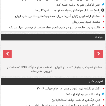
حتی اوکراین هم به ترکیه حمله کرد
پاسخ معنادار هوافضای سپاه به تهدیدات آمریکایی‌ها
هشدار ارشدترین ژنرال آمریکا درباره محدودیت‌های نظامی علیه ایران
مقصد جدید پسر زیدان
تاکید وزارت خارجه بر لزوم روشن شدن ابعاد جنایت تروریستی مزار شریف
حوادث
ای
هشدار نسبت به وفوع تندباد در تهران
لحظه انفجار جایگاه CNG "صحنه" در
دس
دوربین مداربسته
ات
آخرین اخبار
افشای نقشه ترور لیونل مسی در جام جهانی ۲۰۲۶
چند نکته درباره توافق مکه!
دبل درگاهی در شب توقف استانداردلیژ
ثبت ۲ میلیون و ۹۲۰ هزار تردد در مرز مهران طی ایام اربعین