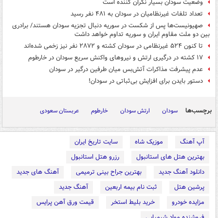
وضعیت سودان بسیار نگران کننده است
تعداد تلفات غیرنظامیان در سودان به ۴۸۱ نفر رسید
صهیونیست‌ها پس از شکست در سوریه دنبال تجزیه سودان هستند/ برادری
بین دو ملت مقاوم ایران و سوریه تداوم خواهد داشت
تا کنون ۵۲۴ غیرنظامی در سودان کشته و ۲۸۷۲ نفر نیز زخمی شده‌اند
۱۷ کشته در درگیری ارتش و نیروهای واکنش سریع سودان در خارطوم
عدم پیشرفت مذاکرات آتش‌بس میان طرفین درگیر در سودان
دستور بایدن برای افزایش بی‌ثباتی در سودان!
برچسب‌ها
سودان
ارتش سودان
خارطوم
عربستان سعودی
آپ آهنگ
موزیک شاه
سایت تاریخ ایران
بهترین هتل های استانبول
رزرو هتل استانبول
دانلود آهنگ جدید
بهترین جراح بینی ترمیمی
آهنگ های جدید
پرشین هتل
ثبت نام بیمه اربعین
آهنگ جدید
مزایده خودرو
خرید بلیط استخر
قیمت ورق آهن پرایس
فروشنده مواد شیمیایی