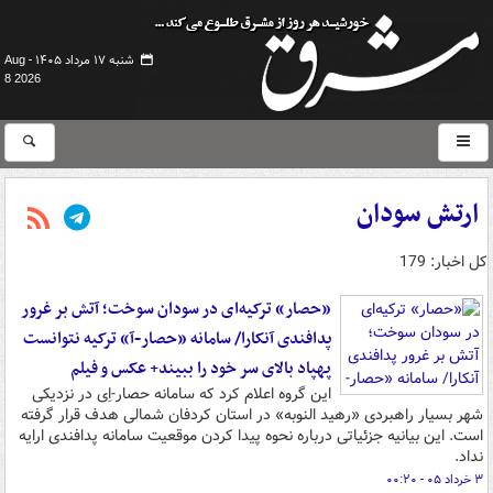
شنبه ۱۷ مرداد ۱۴۰۵ -
Aug
8 2026
ارتش سودان
کل اخبار: 179
«حصار» ترکیه‌ای در سودان سوخت؛ آتش بر غرور
پدافندی آنکارا/ سامانه «حصار-آ» ترکیه نتوانست
پهپاد بالای سر خود را ببیند+ عکس و فیلم
این گروه اعلام کرد که سامانه حصار-اِی در نزدیکی
شهر بسیار راهبردی «رهید النوبه» در استان کردفان شمالی هدف قرار گرفته
است. این بیانیه جزئیاتی درباره نحوه پیدا کردن موقعیت سامانه پدافندی ارایه
نداد.
۳ خرداد ۰۵ - ۰۰:۲۰