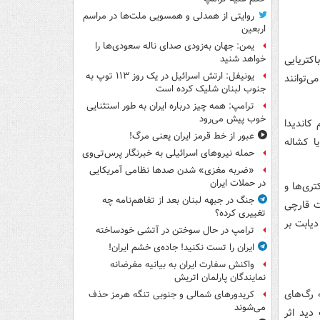
روایتی از همدلی و همسویی ملت‌ها در مراسم
اربعین
یمن: جهان به‌زودی صدای ناله سعودی‌ها را
کتریایی
خواهد شنید
یونیفل: ارتش اسرائیل در یک روز ۱۱۳ توپ به
ی‌توانند
جنوب لبنان شلیک کرده است
ترامپ: همه چیز درباره ایران به طور استثنایی
خوب پیش می‌رود
 کاندیدا
عبور از خط قرمز ایران یعنی مرگ!
ا کشاله
حمله نیروهای اسرائیلی به خبرنگار پرس‌تی‌وی
«ضربه مغزی» شدن صدها نظامی آمریکایی
در حملات ایران
تری‌ها و
جنگ در جبهه لبنان بعد از تفاهم‌نامه چه
ت قارچی
تغییری کرده؟
دیابت بر
ترامپ در حال سوختن در آتشی خودساخته
ایران را تست نکنید! جاده‌ی خشم ایران!
واکنش سفارت ایران به بیانیه مغرضانه
نمایندگان پارلمان اتریش
ه رگ‌های
کریدورهای شمالی و جنوبی تنگه هرمز حذف
می‌شوند
دید اثر