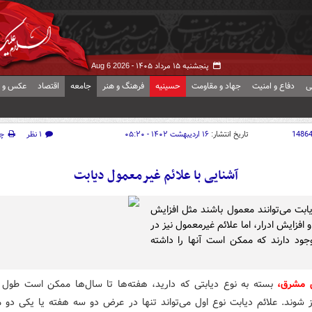
پنجشنبه ۱۵ مرداد ۱۴۰۵ -
Aug 6 2026
ی
دفاع و امنیت
جهاد و مقاومت
حسینیه
فرهنگ و هنر
جامعه
اقتصاد
عکس و ف
1486
تاریخ انتشار:
۱۶ اردیبهشت ۱۴۰۲ - ۰۵:۲۰
۱ نظر
چ
آشنایی با علائم غیرمعمول دیابت
یابت می‌توانند معمول باشند مثل افزایش
افزایش ادرار، اما علائم غیرمعمول نیز در
جود دارند که ممکن است آنها را داشته
ش مشرق،
بسته به نوع دیابتی که دارید، هفته‌ها تا سال‌ها ممکن است طول 
رز شوند. علائم دیابت نوع اول می‌تواند تنها در عرض دو سه هفته یا یکی دو م