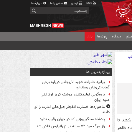
RSS
آرشیو
تماس با ما
دربارهٔ ما
MASHREGH
NEWS
یلم
دیدگاه
پیوندها
بازار
اپ
پربازدیدترین ها
بیانیه خانواده شهید لاریجانی درباره برخی
گمانه‌زنی‌های رسانه‌ای
یاوه‌گویی تولیدکننده موشک کروز اوکراینی
علیه ایران
ماهواره‌ها خسارت انفجار جبل‌علی امارت را لو
دادند
پادشاه سنگین‌وزنی که در جهان رقیب ندارد
بکشد تا
راز مرگ مرد ۷۲ ساله در تهرانپارس فاش شد
اه ظاهر