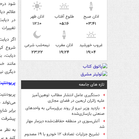
شود درحا
علائم دیا
اذان صبح
طلوع آفتاب
اذان ظهر
در دیابت
۱۲:۱۰
۰۵:۱۶
۰۳:۴۱
تغییرات ش
اگر دیاب
غروب خورشید
اذان مغرب
نیمه‌شب شرعی
شروع کرد
۲۳:۲۲
۱۹:۲۴
۱۹:۰۴
دیابت، ب
مانند خس
دیگری نیز
پریودنتیت
تازه های جامعه
پریودنتیت
دستگیری عامل انتشار مطالب توهین‌آمیز
علیه زائران اربعین در فضای مجازی
می‌تواند
بازدید وزیر نیرو از روند برق‌رسانی به واحدهای
برابر شای
صنعتی بازسازی‌شده
پیشرفت س
آتش‌سوزی در منطقه حفاظت‌شده دیزمار مهار
شد
به نظر می
تشریح جزئیات تصادف ۱۲ خودرو با ۱۹ مصدوم
کند و پر