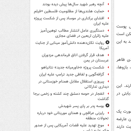
آنچه رهبر شهید سال‌ها پیش دیده بودند
حمایت هلندی‌ها از مظلومیت فلسطین +فیلم
افشای برکناری در موساد پس از شکست پروژه
علیه ایران
تی پوست
دستگیری عامل انتشار مطالب توهین‌آمیز
مکن است
علیه زائران اربعین در فضای مجازی
د به این
روایت تکان‌دهنده دانش‌آموز مینابی از جنایت
آمریکا
هدف قرار گرفتن اتاق‌ فرماندهی مزدوران
دی ظاهر
عربستان در یمن
 بازوها،
شکست پروژه «خاورمیانه جدید» نتانیاهو
گزافه‌گویی و لفاظی جدید ترامپ علیه ایران
پیروزی استقلال مقابل همنام خوزستانی در
رند. این
دیداری تدارکاتی
ابتی در
انفجار در حومه دمشق چند کشته و زخمی برجا
گذاشت
بوسه‌ پدر بر پای پسر شهیدش
‌صورت یک
رایزنی عراقچی و همتای موریتانی خود درباره
تحولات منطقه
ن عارضه
موج تهدید علیه قضات آمریکایی پس از صدور
بت دارند
حکم علیه ترامپ