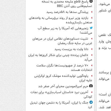
پاسخ قاطع ملیحه محمدی به نسخه
می‌شود.
تسلیم‌طلبی روی آنتن BBC
ی شناور
پرشدگی سدها به ۵۸درصد رسید
بازدید وزیر نیرو از روند برق‌رسانی به واحدهای
صنعتی بازسازی‌شده
زنجیرهایی که آمریکا را به زیر سطح آب
می‌کشند!
سک نقص
تثبیت دستاوردهای نظامی ایران در مرزهای
وش وارد
غربی در سایه جنگ رمضان
 بزند و
دانا وایت به بن‌بست رسید
«کمانِ پرنده» چینی برای شکار کروزها به ایران
می‌آید
۷۰ درصد از صهیونیست‌ها نگران سلامت
انتخابات هستند
برسانند
یاوه‌گویی تولیدکننده موشک کروز اوکراینی
ی‌تواند
علیه ایران
حرم امیرالمومنین محیای آخر صفر شد
آخرین نبرد «داستان اسباب‌بازی» برای نجات
ان است؛
کودکی
ی‌تواند
جنگ با ایران، آمریکا را به دشمن جهان تبدیل
اهد شد.
کرد