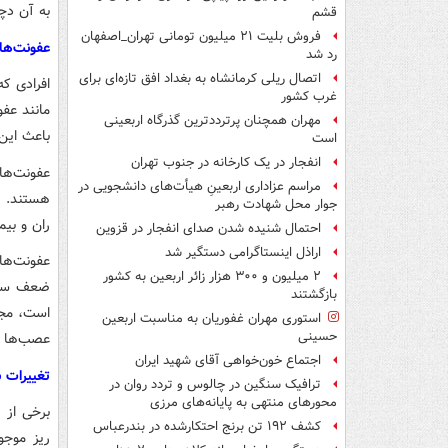
به آن دچا
قشم
فروش بلیت ۲۱ میلیون تومانی تهران_اصفهان
عفونت‌ها
رد شد
اتصال ریلی کرمانشاه به بغداد افق تازه‌ای برای
افرادی ک
غرب کشور
مانند عفو
مهران همچنان پرترددترین گذرگاه اربعینی
باعث این
است
انفجار در یک کارخانه در جنوب تهران
عفونت‌های
مراسم عزاداری اربعینِ هیأت‌های دانشجویی در
هستند. چ
جوار محل شهادت رهبر
ران و بیم
احتمال شنیده شدن صدای انفجار در قزوین
اراذل اینستاگرامی دستگیر شد
عفونت‌های
۲ میلیون و ۳۰۰ هزار زائر اربعین به کشور
ضعف سیست
بازگشتند
است، مجار
استوری مهران غفوریان به مناسبت اربعین
حسینی
عصب‌ها تا
اجتماع خون‌خواهی آقای شهید ایران
تغییرات ب
ترافیک سنگین در چالوس و تردد روان در
محورهای منتهی به پایانه‌های مرزی
برخی از ت
کشف ۱۹۲ تن برنج احتکارشده در بندرعباس
ریز موجو