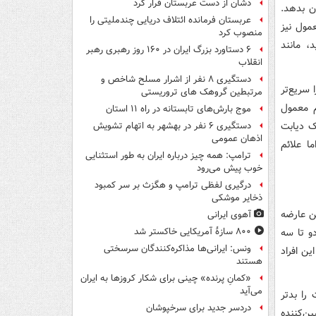
دشان از دست عربستان فرار کرد
ن بدهد.
عربستان فرمانده ائتلاف دریایی چندملیتی را
عمول نیز
منصوب کرد
، مانند
۶ دستاورد بزرگ ایران در ۱۶۰ روز رهبری رهبر
انقلاب
دستگیری ۸ نفر از اشرار مسلح شاخص و
سریع‌تر
مرتبطین گروهک های تروریستی
م معمول
موج بارش‌های تابستانه در راه ۱۱ استان
ک دیابت
دستگیری ۶ نفر در بهشهر به اتهام تشویش
اذهان عمومی
ا علائم
ترامپ: همه چیز درباره ایران به طور استثنایی
خوب پیش می‌رود
درگیری لفظی ترامپ و هگزث بر سر کمبود
ذخایر موشکی
ین عارضه
آهوی ایرانی
و تا سه
۸۰۰ سازۀ آمریکایی خاکستر شد
ونس: ایرانی‌ها مذاکره‌کنندگان سرسختی
ین افراد
هستند
«کمانِ پرنده» چینی برای شکار کروزها به ایران
می‌آید
 را بدتر
دردسر جدید برای سرخپوشان
ن‌کننده