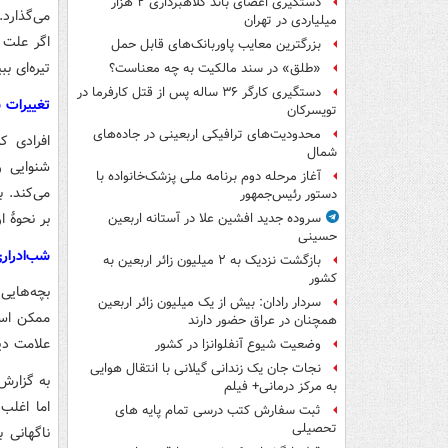
دستگیری اعضای باند کلاهبرداری ۲ هزار
می‌گذارد
میلیاردی در تهران
اگر علت 
بزرگترین معایب پاوربانک‌های قابل حمل
تیره‌ای بب
«طلق» در سند مالکیت به چه معناست؟
دستگیری کارگر ۳۶ ساله پس از قتل کارفرما در
تغییرات 
تویسرکان
محدودیت‌های ترافیکی اربعینی در جاده‌های
افرادی 
شمال‌
شنوایی ر
آغاز مرحله دوم برنامه ملی پزشک‌خانواده با
می‌کند. 
دستور رئیس‌جمهور
بر نحوهٔ 
سروده جدید افشین علا در آستانه اربعین
حسینی
شب‌ادرار
بازگشت نزدیک به ۲ میلیون زائر اربعین به
کشور
بچه‌هایی
سردار رادان: بیش از یک میلیون زائر اربعین
ممکن است
همچنان در عراق حضور دارند
علامت دی
وضعیت شیوع آنفلوانزا در کشور
نجات جان یک زندانی گیلانی با انتقال هوایی
به گزارش
به مرکز درمانی+ فیلم
اما اغلب
ثبت سفارش کتب درسی تمام پایه های
تحصیلی
ناگهانی 