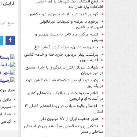
قطع انگشتان یک شهروند با قمه؛ پلیس
افزایش ا
اطلاعات وارد عمل شد
گرمای شدید در پایانه‌های مرزی غرب کشور
برخورد با عرضه و تبلیغات غیرقانونی
منبع: ایرنا
آمپول‌های لاغری
تنبیه مرگبار مرد تاجر به دست همسر و
پسرش
چند راه‌ ساده برای خنک کردن گوشی داغ
بازگشت پیکر دریانورد جان‌باخته و خدمه کشتی
«آنا» به میهن
شهادت سرباز ارتش در درگیری با اشرار مسلح
در مرز مریوان
رکورد تردد اربعین شکسته شد؛ ۴۷۰ هزار تردد
در یک روز
اخبار مرتب
اعلام محدودیت‌های ترافیکی جاده‌های کشور
در آستانه ایام اربعین
دلایل 
احتمال وقوع سیلاب در رودخانه‌های فصلی ۳
سیب‌زمی
استان
شناسایی بیش از ۷۰۰ نفر بیمار خاص/ 
عبور جمعیت ایران از ۸۷ میلیون نفر
گیاهی 
تشکیل پرونده قضایی مرگ ۵ جوان در آب‌های
ساحلی رامسر