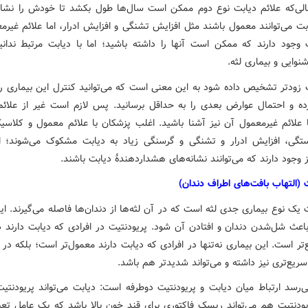
لی‌که علائم دیابت نوع دوم ممکن است سال‌ها طول بکشد تا خودش را نشا
بت می‌توانند معمول باشند مثل افزایش تشنگی و افزایش ادرار، اما علائم غیرم
 وجود دارند که ممکن است آنها را داشته باشید؛ اما با دیابت مرتبط ندانید
نوایی و بیماری لثه.
ت زودتر تشخیص داده شود به این معنی است که می‌توانید کنترل این بیماری را 
ه و احتمال عوارض بعدی را به حداقل برسانید. پس لازم است غیر از علائ
ا علائم غیرمعمول آن نیز آشنا باشید. اغلب پزشکان با علائم معمول و کلاسی
تگی، افزایش ادرار و تشنگی و گرسنگی زیاد به دیابت مشکوک می‌شوند؛ ام
 وجود دارند که می‌توانند نشانه‌های هشداردهندهٔ دیابت باشند.
 (التهاب بافت‌های اطراف دندان)
 یک نوع بیماری جدی لثه است که در آن لثه‌ها از دندان‌ها فاصله می‌گیرند. ا
 باعث شل‌شدن دندان و افتادن آن شود. پریودنتیت در افرادی که دیابت دارند د
ع‌تر است. این بیماری نه‌تنها در افرادی که دیابت دارند معمول‌تر است؛ بلکه در ا
ریع‌تری نیز داشته و می‌تواند شدیدتر هم باشد.
‌رسد ارتباط میان دیابت و پریودنتیت دوطرفه است: دیابت می‌تواند پریودنتیت
یودنتیت هم می‌تواند ریسک فاکتوری برای قند خون بالا باشد که یک عامل تعیی