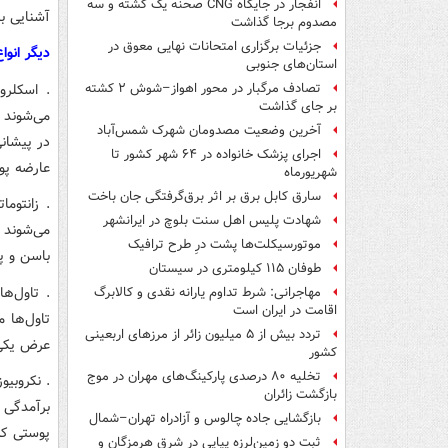
انفجار در جایگاه CNG صحنه یک کشته و سه
آشنایی با
مصدوم برجا گذاشت
جزئیات برگزاری امتحانات نهایی معوق در
دیگر انوا
استان‌های جنوبی
. اسکلرو
تصادف مرگبار در محور اهواز–شوش ۲ کشته
بر جای گذاشت
می‌شوند 
آخرین وضعیت مصدومان شهرک شمس‌آباد
در پیشانی
اجرای پزشک خانواده در ۶۴ شهر کشور تا
عارضه پو
شهریورماه
سارق کابل برق بر اثر برق‌گرفتگی جان باخت
. زانتوم
شهادت پلیس اهل سنت بلوچ در ایرانشهر
می‌شوند ک
موتورسیکلت‌ها پشت درِ طرح ترافیک
باسن و پش
طوفان ۱۱۵ کیلومتری در سیستان
. تاول‌ها
مهاجرانی: شرط تداوم یارانه نقدی و کالابرگ
اقامت در ایران است
تاول‌ها 
تردد بیش از ۵ میلیون زائر از مرزهای اربعینی
عرض یکی د
کشور
تخلیه ۸۰ درصدی پارکینگ‌های مهران در موج
. نکروبیو
بازگشت زائران
برآمدگی 
بازگشایی جاده چالوس و آزادراه تهران–شمال
پوستی که 
ثبت دو زمین‌لرزه پیاپی در شرق هرمزگان و