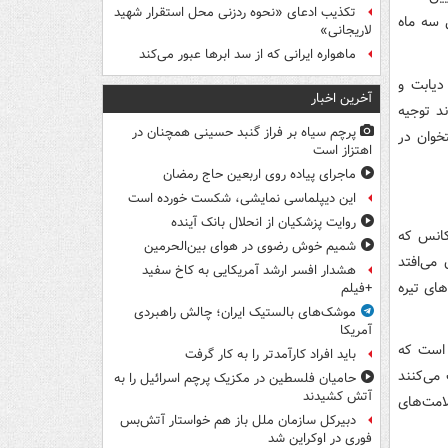
تکذیب ادعای «نحوه ردزنی محل استقرار شهید
 قند خون طی سه ماه
لاریجانی»
ماهواره ایرانی که از سد ابرها عبور می‌کند
دیابت و
آخرین اخبار
ند توجیه
پرچم سیاه بر فراز گنبد حسینی همچنان در
خوان در
اهتزاز است
ماجرای پیاده روی اربعین حاج رمضان
این دیپلماسی نمایشی، شکست خورده است
روایت پزشکیان از انحلال بانک آینده
یکانس که
شمیم خوش رضوی در هوای بین‌الحرمین
می‌افتد
هشدار افسر ارشد آمریکایی به کاخ سفید
های تیره
+فیلم
موشک‌های بالستیک ایران؛ چالش راهبردی
آمریکا
 است که
باید افراد کارآمدتر را به کار گرفت
 می‌کنند
حامیان فلسطین در مکزیک پرچم اسرائیل را به
آتش کشیدند
امت‌های
دبیرکل سازمان ملل باز هم خواستار آتش‌بس
فوری در اوکراین شد