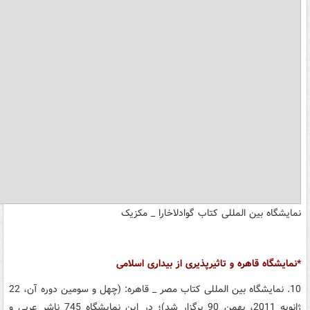
نمایشگاه بین المللی کتاب گوادلاخارا _ مکزیک
*نمایشگاه قاهره و تاثیرپذیری از بیداری اسلامی
10. نمایشگاه بین المللی کتاب مصر _ قاهره: (چهل و سومین دوره آن، 22
ژانویه 2011، بهمن 90 برگزار شد)؛ در این نمایشگاه 745 ناشر عربی و