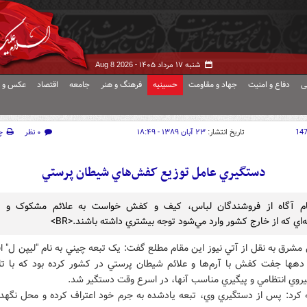
شنبه ۱۷ مرداد ۱۴۰۵ -
Aug 8 2026
ی
دفاع و امنیت
جهاد و مقاومت
حسینیه
فرهنگ و هنر
جامعه
اقتصاد
عکس و ف
14
تاریخ انتشار:
۲۳ آبان ۱۳۸۹ - ۱۸:۴۹
۰ نظر
چ
دستگيري عامل توزيع کفش‌هاي شيطان پرستي
م آگاه از فروشندگان لباس، کيف و کفش خواست به علائم مشکوک و آر
‌اي که از خارج کشور وارد مي‌شود توجه بيشتري داشته باشند.<BR>
مشرق به نقل از آتي نيوز اين مقام مطلع گفت: يک تبعه چيني به نام "ليپن ل" اق
دهها جفت کفش با آرم‌ها و علائم شيطان پرستي در کشور کرده بود که با ت
يروي انتظامي و پيگيري مناسب آنها، در اسرع وقت دستگير شد.
 کرد: پس از دستگيري وي، تبعه يادشده به جرم خود اعتراف کرده و محل نگهدا