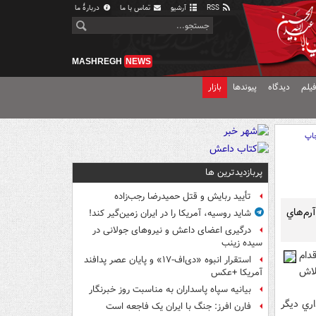
RSS
آرشیو
تماس با ما
دربارهٔ ما
MASHREGH
NEWS
یلم
دیدگاه
پیوندها
بازار
اپ
پربازدیدترین ها
تأیید ربایش و قتل حمیدرضا رجب‌زاده
م‌هاي
شاید روسیه، آمریکا را در ایران زمین‌گیر کند!
درگیری اعضای داعش و نیروهای جولانی در
سیده زینب
دام
استقرار انبوه «دی‌اف‑۱۷» و پایان عصر پدافند
لاش
آمریکا +عکس
بیانیه سپاه پاسداران به مناسبت روز خبرنگار
ري ديگر
فارن افرز: جنگ با ایران یک فاجعه است