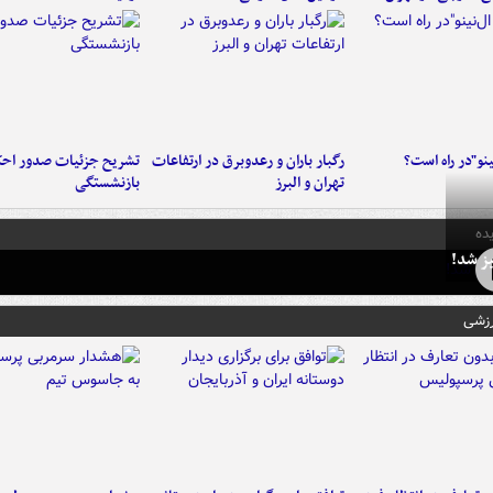
ینو"در راه است؟
رگبار باران و رعدوبرق در ارتفاعات
تشریح جزئیات صدور احک
تهران و البرز
بازنشستگی
ده
ز شد!
رزشی