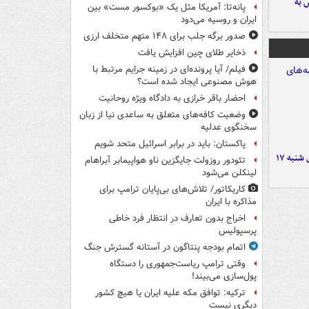
 به
پانه‌تا: آمریکا مثل یک «بوکسور مست» بین
ایران و روسیه می‌دود
صدور برگه جلب برای ۱۴۸ متهم متخلف ارزی
ذخایر طلای چین افزایش یافت
فیلم/ آیا پرونده‌ای در زمینه جرایم مرتبط با
هوش مصنوعی ایجاد شده است؟
احضار باقر خرازی به دادگاه ویژه روحانیت
وضعیت کافه‌های متعلق به ساعدی نیا از زبان
سخنگوی عدلیه
پاکستان: باید در برابر اسرائیل متحد شویم
صفحه نخست روزنامه‌های شنبه ۱۷
تئودور روزولت جایگزین ناو هواپیمابر آبراهام
لینکلن می‌شود
کاریکاتور/ تلاش‌های بی‌پایان ترامپ برای
مذاکره با ایران
اخراج بدون تعارف در انتظار فرد خاطی
پرسپولیس
اتمام بودجه پنتاگون در آستانه گسترش جنگ
وقتی ترامپ ریاست‌جمهوری را دستگاه
پول‌سازی می‌بیند!
ترکیه: توافق مکه علیه ایران یا هیچ کشور
دیگری نیست