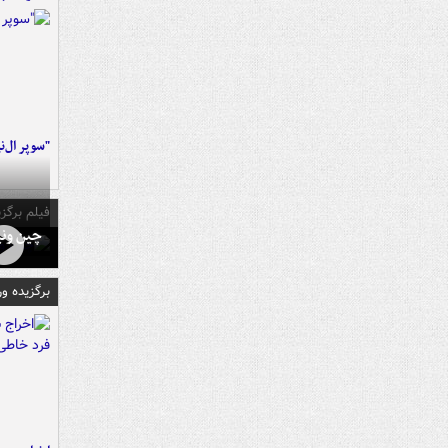
"سوپر ال‌ن
فیلم برگزی
چین ونی
برگزیده و