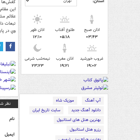
استان:
کفش‌ها که
اين مقام
علائم مشک
تبعات دام
اذان صبح
طلوع آفتاب
اذان ظهر
وي در پا
۱۲:۱۰
۰۵:۱۸
۰۳:۴۳
غروب خورشید
اذان مغرب
نیمه‌شب شرعی
۲۳:۲۳
۱۹:۲۱
۱۹:۰۲
آپ آهنگ
موزیک شاه
نظر شم
دانلود آهنگ جدید
سایت تاریخ ایران
نام
بهترین هتل های استانبول
رزرو هتل استانبول
ایمیل
بهترین جراح بینی ترمیمی