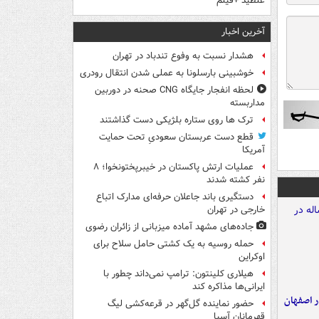
غلطید +فیلم
آخرین اخبار
هشدار نسبت به وفوع تندباد در تهران
خوشبینی بارسلونا به عملی شدن انتقال رودری
لحظه انفجار جایگاه CNG صحنه در دوربین
مداربسته
ترک ها روی ستاره بلژیکی دست گذاشتند
قطع دست عربستان سعودیِ تحت حمایت
آمریکا
عملیات ارتش پاکستان در خیبرپختونخوا؛ ۸
نفر کشته شدند
دستگیری باند جاعلان حرفه‌ای مدارک اتباع
خارجی در تهران
جاده‌های مشهد آماده میزبانی از زائران رضوی
حمله روسیه به یک کشتی حامل سلاح برای
اوکراین
هیلاری کلینتون: ترامپ نمی‌داند چطور با
ایرانی‌ها مذاکره کند
ده ۸ ساله در اصفهان
حضور نماینده گل‌گهر در قرعه‌کشی لیگ
قهرمانان آسیا