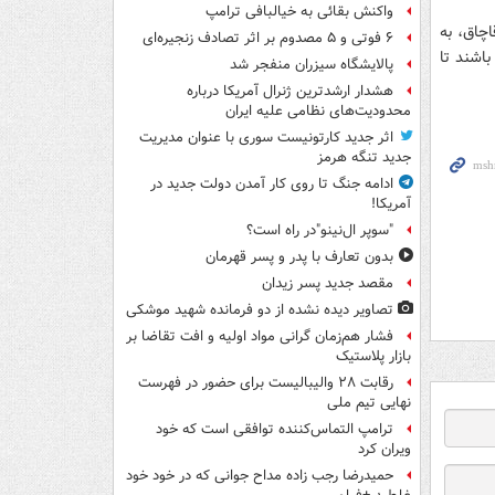
واکنش بقائی به خیالبافی ترامپ
چاق، به
۶ فوتی و ۵ مصدوم بر اثر تصادف زنجیره‌ای
باشند تا
پالایشگاه سیزران منفجر شد
هشدار ارشدترین ژنرال آمریکا درباره
محدودیت‌های نظامی علیه ایران
اثر جدید کارتونیست سوری با عنوان مدیریت
جدید تنگه هرمز
ادامه جنگ تا روی کار آمدن دولت جدید در
آمریکا!
"سوپر ال‌نینو"در راه است؟
بدون تعارف با پدر و پسر قهرمان
مقصد جدید پسر زیدان
تصاویر دیده‌ نشده از دو فرمانده شهید موشکی
فشار هم‌زمان گرانی مواد اولیه و افت تقاضا بر
بازار پلاستیک
رقابت ۲۸ والیبالیست برای حضور در فهرست
نهایی تیم ملی
ترامپ التماس‌کننده توافقی است که خود
ویران کرد
حمیدرضا رجب زاده مداح جوانی که در خود خود