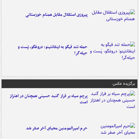
پیروزی استقلال مقابل همنام خوزستانی
حمله تند فیگو به اینفانتینو: دروغگو، پَست‌ و
حیله‌گر!
برگزیده عکس
پرچم سیاه بر فراز گنبد حسینی همچنان در اهتزاز
است
حرم امیرالمومنین محیای آخر صفر شد