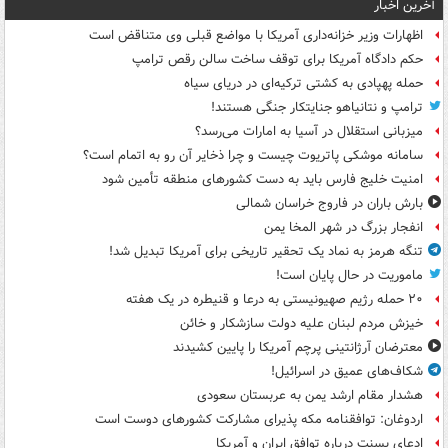
آخرین اخبار
اظهارات وزیر خزانه‌داری آمریکا با مواضع قبلی وی متناقض است
حکم دادگاه آمریکا برای توقف ساخت سالن رقص ترامپ
حمله پهپادی به کشتی ترکیه‌ای در دریای سیاه
ترامپ و نتانیاهو جنایتکار جنگی هستند!
میزبانی استقلال در آسیا به امارات می‌رسد؟
سامانه موشکی پاتریوت چیست و چرا ذخایر آن رو به اتمام است؟
امنیت خلیج فارس باید به دست کشورهای منطقه تأمین شود
بارش باران در فاروج خراسان شمالی
انفجار بزرگ در شهر المخا یمن
تنگه هرمز به نماد یک تحقیر تاریخی برای آمریکا تبدیل شد!
ماموریت در حال پایان است!
۲۰ حمله رژیم صهیونیستی به درعا و قنیطره در یک هفته
خیزش مردم لبنان علیه دولت سازشکار و خائن
معترضان آرژانتینی پرچم آمریکا را پایین کشیدند
شکاف‌های عمیق در اسرائیل!
هشدار مقام ارشد یمن به عربستان سعودی
اردوغان: توافقنامه مکه پذیرای مشارکت کشورهای دوست است
ادعای بسنت درباره توافق ایران و آمریکا