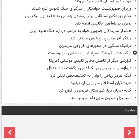
گرد و غبار آسمان قم را تیره می‌کند
وزیران صهیونیست خواستار از سرگیری جنگ نابودی غزه شدند
تلاش پزشکان استقلال برای رساندن چشمی به هفته اول لیگ برتر
بحران در راه‌آهن انگلیس ادامه دارد
هشدار نمایندگان جمهوری‌خواه به ترامپ درباره جنگ علیه ایران
وینگر آفریقایی پرسپولیس ماندنی شد
ترافیک سنگین در محورهای خروجی مازندران
درگیر شدن گردشگر اسپانیایی با نظامی صهیونیست
گزارشی دیگر از کاهش ذخایر کلیدی موشکی آمریکا
دروازه‌بان اسپانیایی در یک‌قدمی بازگشت به استقلال
تنگه هرمز ریاض را وادار به تخفیف‌دهی نفتی کرد
خرید گران استقلال سر از یونان درآورد
گربه جریان برق شهرستان فریمان را قطع کرد
استانبول میزبان سوپرجام اسپانیا شد
سلامت
ت