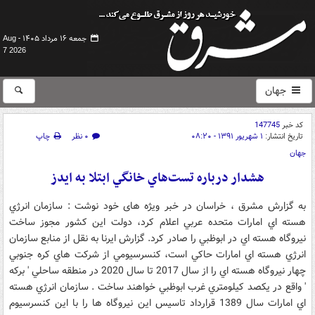
جمعه ۱۶ مرداد ۱۴۰۵ -
Aug
7 2026
جهان
کد خبر
147745
تاریخ انتشار:
۱ شهریور ۱۳۹۱ - ۰۸:۲۰
۰ نظر
چاپ
جهان
هشدار درباره تست‌هاي خانگي ابتلا به ايدز
به گزارش مشرق ، خراسان در خبر ویژه های خود نوشت : سازمان انرژي
هسته اي امارات متحده عربي اعلام کرد، دولت اين کشور مجوز ساخت
نيروگاه هسته اي در ابوظبي را صادر کرد. گزارش ايرنا به نقل از منابع سازمان
انرژي هسته اي امارات حاکي است، کنسرسيومي از شرکت هاي کره جنوبي
چهار نيروگاه هسته اي را از سال 2017 تا سال 2020 در منطقه ساحلي ' برکه
' واقع در يکصد کيلومتري غرب ابوظبي خواهند ساخت . سازمان انرژي هسته
اي امارات سال 1389 قرارداد تاسيس اين نيروگاه ها را با اين کنسرسيوم