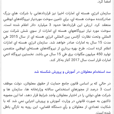
امضا کرد.
سازمان انرژي هسته اي امارات اخيرا نيز قراردادهايي با شرکت هاي بزرگ
صادرکننده سوخت هسته اي، براي تامين سوخت موردنياز نيروگاه‌هاي ابوظبي
منعقد کرد. ارزش اين قراردادها حدود 3 ميليارد دلار اعلام شده است.
سوخت مورد نياز نيروگاههاي هسته اي امارات از سوي شش شرکت بين
المللي وتحت نظارت آژانس بين المللي انرژي هسته اي از سال 2015 طي
مدت 15 سال به امارات صادر خواهد شد. سازمان انرژي هسته اي امارات
اعلام کرده است، طرح بهره برداري از نيروگاه‌هاي هسته‌اي ابوظبي متضمن
توليد 450 ميليون مگاوات برق طي 15 سال مي باشد. نخستين نيروگاه اتمي
امارات قرار است سال 2017 آغاز به‌کار کند.
سد استخدام معلولان در آموزش و پرورش شکسته شد
در حالي که بر اساس قانون جامع حمايت از حقوق معلولان، دولت موظف
است 3 درصد از مجوزهاي استخدامي سالانه وزارتخانه ها، سازمان ها و
شرکت هاي دولتي را در اختيار معلولان واجد شرايط قرار دهد، اما اين مصوبه
تاکنون به صورت قانوني در وزارت آموزش و پرورش اجرايي نمي شد که با
شکايت تعدادي از معلولان و رأي دستگاه قضايي، اين رويه به تازگي باطل
شده است.