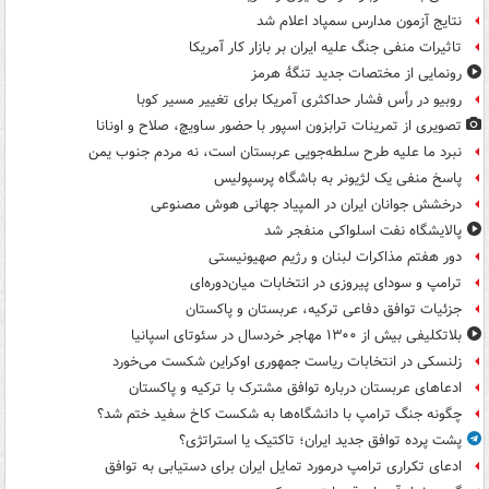
نتایج آزمون مدارس سمپاد اعلام شد
تاثیرات منفی جنگ علیه ایران بر بازار کار آمریکا
رونمایی از مختصات جدید تنگۀ هرمز
روبیو در رأس فشار حداکثری آمریکا برای تغییر مسیر کوبا
تصویری از تمرینات ترابزون اسپور با حضور ساویچ، صلاح و اونانا
نبرد ما علیه طرح سلطه‌جویی عربستان است، نه مردم جنوب یمن
پاسخ منفی یک لژیونر به باشگاه پرسپولیس
درخشش جوانان ایران در المپیاد جهانی هوش مصنوعی
پالایشگاه نفت اسلواکی منفجر شد
دور هفتم مذاکرات لبنان و رژیم صهیونیستی
ترامپ و سودای پیروزی در انتخابات میان‌دوره‌ای
جزئیات توافق دفاعی ترکیه، عربستان و پاکستان
بلاتکلیفی بیش از ۱۳۰۰ مهاجر خردسال در سئوتای اسپانیا
زلنسکی در انتخابات ریاست جمهوری اوکراین شکست می‌خورد
ادعاهای عربستان درباره توافق مشترک با ترکیه و پاکستان
چگونه جنگ ترامپ با دانشگاه‌ها به شکست کاخ سفید ختم شد؟
پشت پرده توافق جدید ایران؛ تاکتیک یا استراتژی؟
ادعای تکراری ترامپ درمورد تمایل ایران برای دستیابی به توافق