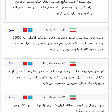
اینها بشود؟ خیلی ضایع هست. اتفاقا جنگ نیابتی اوکراین
برای کنار زدن روسیه بود که موفق نشدند. دو قطبی سیرالئون
و شاید چین باور پذیر تر بود.
پاسخ
۰۰:۰۶ - ۱۴۰۲/۰۱/۰۷
0
5
روسیه برای نبرد سال آینده و نابودی ذخایر موشکی اوکراین به 25000
پهباد شاهد نیاز دارد خود ایران هم باید برای خودش 50 هزار عدد باید
ذخیره نماید ناتو تنها زبان زور را می فهمد
پاسخ
۰۰:۰۷ - ۱۴۰۲/۰۱/۰۷
0
2
شهرهای چرنیهوف و استان چرنیهوف باید تصرف و پیشروی تا قطع پلهای
ارتباطی کیف با شرق اوکراین در امتداد رود دنیپر ادامه یابد خصوصا
چرنیهوف یک استان بلاروسی محسوب می شود
پاسخ
۰۰:۰۷ - ۱۴۰۲/۰۱/۰۷
0
3
چین برای ازادی تایوان همانند ایران که برای ازادی فلسطین تلاش می
کند نیابتی باید بجگند