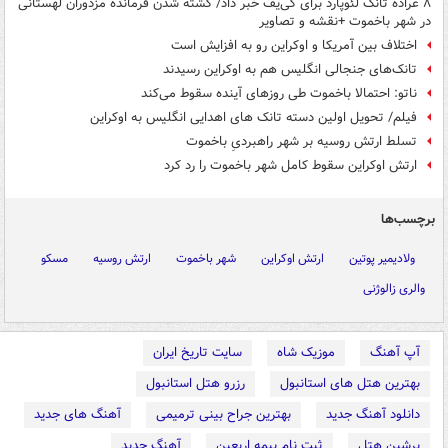
۸ عراده تانک لئوپارد برای کی‌یف خبر داد/ کشته شدن فرمانده مزدوران لهستانی
در شهر باخموت +نقشه و تصاویر
اختلاف بین آمریکا و اوکراین رو به افزایش است
تانک‌های جنجالی انگلیس هم به اوکراین رسیدند
ناتو: احتمالا باخموت طی روزهای آینده سقوط می‌کند
فیلم/ تحویل اولین دسته تانک های اهدایی انگلیس به اوکراین
تسلط ارتش روسیه بر شهر راهبردیِ باخموت
ارتش اوکراین سقوط کامل شهر باخموت را رد کرد
برچسب‌ها
ولادیمیر پوتین
ارتش اوکراین
شهر باخموت
ارتش روسیه
مسکو
والری زالوژنی
آپ آهنگ
موزیک شاه
سایت تاریخ ایران
بهترین هتل های استانبول
رزرو هتل استانبول
دانلود آهنگ جدید
بهترین جراح بینی ترمیمی
آهنگ های جدید
پرشین هتل
ثبت نام بیمه اربعین
آهنگ جدید