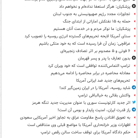
پزشکیان: هرگز استعفا نداده‌ام و نخواهم داد
تجاوزات مجدد رژیم صهیونیستی به جنوب لبنان
حمله به ۱۵ نفتکش‌ اماراتی از ابتدای جنگ
پزشکیان: ما نوکر مردم و در خدمت آنان هستیم
سنای آمریکا لایحه تحریم‌های گسترده انرژی روسیه را تصویب کرد
عراقچی: زمان آن فرا رسیده است که به خود متکی باشیم
۶ فوتی و ۵ مصدوم بر اثر تصادف زنجیره‌ای
بدون تعارف با پدر و پسر قهرمان
ترامپ التماس‌کننده توافقی است که خود ویران کرد
معادله محاصره در برابر محاصره را ادامه می‌دهیم
تحریم‌های جدید ضد ایرانی آمریکا
شاید روسیه، آمریکا را در ایران زمین‌گیر کند!
واکنش بقائی به خیالبافی ترامپ
اثر جدید کارتونیست سوری با عنوان مدیریت جدید تنگه هرمز
راز قدرت ایران، امنیت پایدار و بومی آن است!
به تعویق افتادن پاسخ مقاومت عراق به تجاوز اخیر آمریکایی سعودی
اظهارات وزیر خزانه‌داری آمریکا با مواضع قبلی وی متناقض است
حکم دادگاه آمریکا برای توقف ساخت سالن رقص ترامپ