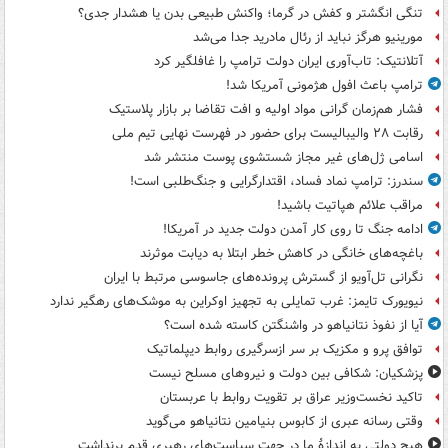
تنگی انگشتر و کفش در گرما؛ واکنش طبیعی بدن یا هشدار جدی؟
مورینیو هرگز نباید از رئال مادرید جدا می‌شد
آتلانتیک: تاب‌آوری ایران دولت ترامپ را غافلگیر کرد
ترامپ باعث افول هژمونی آمریکا شد!
فشار هم‌زمان گرانی مواد اولیه و افت تقاضا بر بازار پلاستیک
رقابت ۲۸ والیبالیست برای حضور در فهرست نهایی تیم ملی
اسامی ژل‌های غیر مجاز شستشوی پوست منتشر شد
سندرز: ترامپ نماد فساد، اقتدارگرایی و جنگ‌طلبی است!
مراقب علائم هپاتیت باشید!
ادامه جنگ تا روی کار آمدن دولت جدید در آمریکا!
باغچه‌های خانگی در کاهش خطر ابتلا به دیابت موثرند
نگرانی تل‌آویو از گسترش پرونده‌های جاسوسی مرتبط با ایران
نیویورک تایمز: غرب تمایلی به تجهیز اوکراین به موشک‌های رهگیر ندارد
آیا از نفوذ نتانیاهو در واشنگتن کاسته شده است؟
توافق پرو و مکزیک بر سر ازسرگیری روابط دیپلماتیک
پزشکیان: شکافی بین دولت و نیروهای مسلح نیست
تاکید نخست‌وزیر عراق بر تقویت روابط با عربستان
وقتی رسانه عبری از کابوس بنیامین نتانیاهو می‌گوید
هیچ دولتی به اندازۀ ما در جهت سیاست‌های رهبری قدم برنداشت