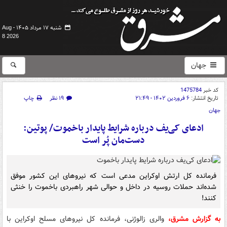
شنبه ۱۷ مرداد ۱۴۰۵ -
Aug
8 2026
جهان
کد خبر
1475784
تاریخ انتشار:
۶ فروردین ۱۴۰۲ - ۲۱:۴۹
۱۹ نظر
چاپ
جهان
ادعای کی‌یف درباره شرایط پایدار باخموت/ پوتین:
دست‌مان پُر است
فرمانده کل ارتش اوکراین مدعی است که نیروهای این کشور موفق
شده‌اند حملات روسیه در داخل و حوالی شهر راهبردی باخموت را خنثی
کنند!
به گزارش مشرق،
والری زالوژنی، فرمانده کل نیروهای مسلح اوکراین با