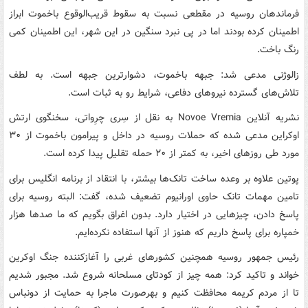
فرماندهان روسیه در مقطعی نسبت به سقوط قریب‌الوقوع باخموت ابراز
اطمینان کرده بودند اما در پی نبرد سنگین در این شهر، این اطمینان کمی
رنگ باخت.
زالوژنی مدعی شد: جبهه باخموت، دشوارترین جبهه است. به لطف
تلاش‌های گسترده نیروهای دفاعی، شرایط رو به ثبات است.
نشریه آنلاین Novoe Vremia به نقل از سِری چرِواتی، سخنگوی ارتش
اوکراین مدعی شده که حملات روسیه در داخل و پیرامون باخموت از ۳۰
مورد طی روزهای اخیر، به کمتر از ۲۰ حمله تقلیل پیدا کرده است.
پوتین علاوه بر وعده ساخت تانک‌ها بیشتر، با انتقاد از برنامه انگلیس برای
تامین مهمات تانک حاوی اورانیوم تضعیف شده، گفت: البته روسیه برای
پاسخ دادن، چیزهایی در اختیار دارد. بدون اغراق بگویم که ما صدها هزار
خمپاره برای پاسخ داریم که هنوز از آنها استفاده نکرده‌ایم.
رئیس جمهور روسیه همچنین کشورهای غربی را آغازکننده جنگ اوکرین
خواند و تاکید کرد: همه چیز از کودتای مسلحانه شروع شد. مجبور شدیم
تا از مردم کریمه محافظت کنیم و بهرصورت ماجرا به حمایت از دونباس