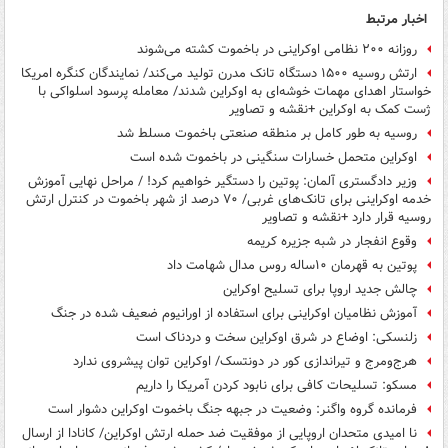
اخبار مرتبط
روزانه ۲۰۰ نظامی اوکراینی در باخموت کشته می‌شوند
ارتش روسیه ۱۵۰۰ دستگاه تانک مدرن تولید می‌کند/ نمایندگان کنگره امریکا
خواستار اهدای مهمات خوشه‌ای به اوکراین شدند/ معامله پرسود اسلواکی با
ژست کمک به اوکراین +نقشه و تصاویر
روسیه به طور کامل بر منطقه صنعتی باخموت مسلط شد
اوکراین متحمل خسارات سنگینی در باخموت شده است
وزیر دادگستری آلمان: پوتین را دستگیر خواهیم کرد! / مراحل نهایی آموزش
خدمه اوکراینی برای تانک‌های غربی/ ۷۰ درصد از شهر باخموت در کنترل ارتش
روسیه قرار دارد +نقشه و تصاویر
وقوع انفجار در شبه جزیره کریمه
پوتین به قهرمان ۱۰ساله روس مدال شهامت داد
چالش جدید اروپا برای تسلیح اوکراین
آموزش نظامیان اوکراینی برای استفاده از اورانیوم ضعیف شده در جنگ
زلنسکی: اوضاع در شرق اوکراین سخت و دردناک است
هرج‌ومرج و تیراندازی کور در دونتسک/ اوکراین توان پیشروی ندارد
مسکو: تسلیحات کافی برای نابود کردن آمریکا را داریم
فرمانده گروه واگنر: وضعیت در جبهه جنگ باخموت اوکراین دشوار است
نا امیدی متحدان اروپایی از موفقیت ضد حمله ارتش اوکراین/ کانادا از ارسال