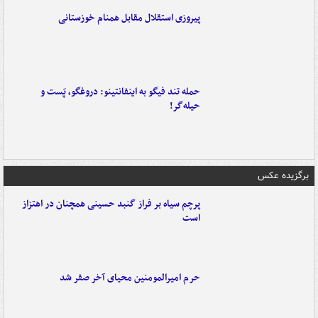
پیروزی استقلال مقابل همنام خوزستانی
حمله تند فیگو به اینفانتینو: دروغگو، پَست‌ و
حیله‌گر!
برگزیده عکس
پرچم سیاه بر فراز گنبد حسینی همچنان در اهتزاز
است
حرم امیرالمومنین محیای آخر صفر شد