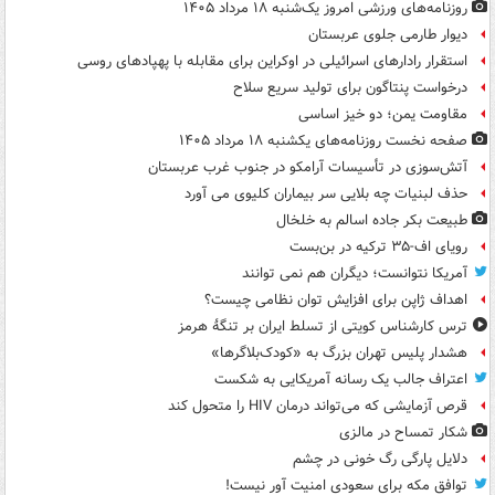
روزنامه‌های ورزشی امروز یک‌شنبه ۱۸ مرداد ۱۴۰۵
دیوار طارمی جلوی عربستان
استقرار رادارهای اسرائیلی در اوکراین برای مقابله با پهپادهای روسی
درخواست پنتاگون برای تولید سریع سلاح
مقاومت یمن؛ دو خیز اساسی
صفحه نخست روزنامه‌های یکشنبه ۱۸ مرداد ۱۴۰۵
آتش‌سوزی در تأسیسات آرامکو در جنوب غرب عربستان
حذف لبنیات چه بلایی سر بیماران کلیوی می آورد
طبیعت بکر جاده اسالم به خلخال
رویای اف-۳۵ ترکیه در بن‌بست
آمریکا نتوانست؛ دیگران هم نمی توانند
اهداف ژاپن برای افزایش توان نظامی چیست؟
ترس کارشناس کویتی از تسلط ایران بر تنگۀ هرمز
هشدار پلیس تهران بزرگ به «کودک‌بلاگرها»
اعتراف جالب یک رسانه آمریکایی به شکست
قرص آزمایشی که می‌تواند درمان HIV را متحول کند
شکار تمساح در مالزی
دلایل پارگی رگ خونی در چشم
توافق مکه برای سعودی امنیت آور نیست!