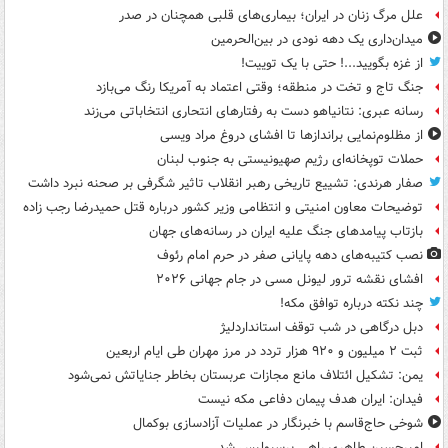
علل مرگ زنان در ایران؛ بیماری‌های قلبی همچنان در صدر
میدان‌داری یک دهه نودی در بین‌الحرمین
از غزه بگویید...! حتی با یک توییت!
جنگ تاج و تخت در منطقه؛ وقتی اعتماد به آمریکا رنگ می‌بازد
رسانه عبری: نتانیاهو دست به رفتارهای انتحاری انتخاباتی می‌زند
از مظلوم‌نمایی براندازها تا افشای دروغ مراد ویسی
حملات توپخانه‌ای رژیم صهیونیستی به جنوب لبنان
صفار هرندی: تشییع تاریخی رهبر انقلاب تاثیر شگرفی بر صحنه نبرد داشت
توضیحات معاون امنیتی و انتظامی وزیر کشور درباره قتل حمیدرضا رجب زاده
بازتاب پیامدهای جنگ علیه ایران در رسانه‌های جهان
نصب کتیبه‌های دهه پایانی صفر در حرم امام رئوف
افشای نقشه ترور لیونل مسی در جام جهانی ۲۰۲۶
چند نکته درباره توافق مکه!
دبل درگاهی در شب توقف استانداردلیژ
ثبت ۲ میلیون و ۹۲۰ هزار تردد در مرز مهران طی ایام اربعین
یمن: تشکیل ائتلاف مانع مجازات عربستان بخاطر جنایاتش نمی‌شود
فیدان: ایران هدف پیمان دفاعی مکه نیست
شوخی حاج‌قاسم با خبرنگار در عملیات آزادسازی بوکمال
امیرحسین طاهری راهی پرسپولیس شد