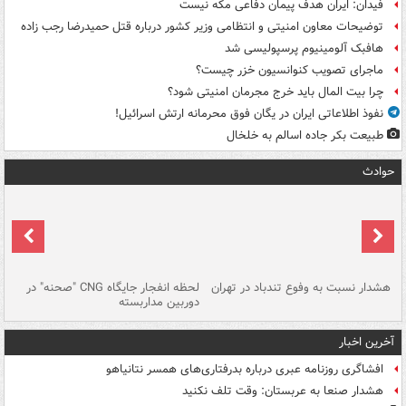
فیدان: ایران هدف پیمان دفاعی مکه نیست
توضیحات معاون امنیتی و انتظامی وزیر کشور درباره قتل حمیدرضا رجب زاده
هافبک آلومینیوم پرسپولیسی شد
ماجرای تصویب کنوانسیون خزر چیست؟
چرا بیت المال باید خرج مجرمان امنیتی شود؟
نفوذ اطلاعاتی ایران در یگان فوق محرمانه ارتش اسرائیل!
طبیعت بکر جاده اسالم به خلخال
حوادث
ای
هشدار نسبت به وفوع تندباد در تهران
لحظه انفجار جایگاه CNG "صحنه" در
دس
دوربین مداربسته
ات
آخرین اخبار
افشاگری روزنامه عبری درباره بدرفتاری‌های همسر نتانیاهو
هشدار صنعا به عربستان: وقت تلف نکنید